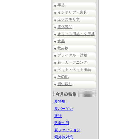
手芸
インテリア・家具
エクステリア
電化製品
オフィス用品・文房具
食品
飲み物
ブライダル・結婚
花・ガーデニング
ペット・ペット用品
その他
買い取り
夏特集
夏バーゲン
旅行
敬老の日
夏ファッション
紫外線対策