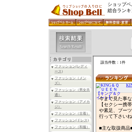
ショップベ
総合ランキ
該当件数：1件
ファッション(レディ
ース)
ファッション（メン
ズ）
K
ファッション（男女共
通）
今まで見た事な
ファッション（アメカ
【セクシー携帯
ジ）
や素足、ブーツ
ファッション（古着）
行って下さいね
ファッション(ドレス)
ファッション（和服）
■主な取扱商品