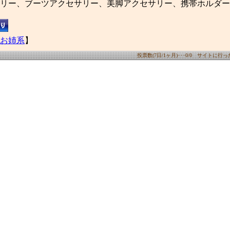
リー、ブーツアクセサリー、美脚アクセサリー、携帯ホルダー
お姉系
】
投票数(7日/1ヶ月)･･･0/0 サイトに行った数