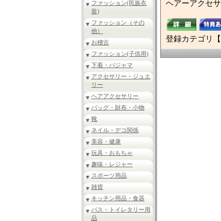
ヘアーアクセサ
ファッション(民族衣
装)
ファッション（その
他）
登録カテゴリ【
お稽古
ファッション(子供用)
下着・パジャマ
アクセサリー・ジュエ
リー
ヘアアクセサリー
バッグ・財布・小物
靴
ネイル・デコ関係
美容・健康
玩具・おもちゃ
趣味・レジャー
スポーツ用品
雑貨
キッチン用品・食器
バス・トイレタリー用
品