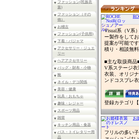
ファッション(民族衣
装)
ファッション（その
R
他）
お稽古
Visual系
ファッション(子供用)
ー製作をしてお
下着・パジャマ
提案が可能です
アクセサリー・ジュエ
積り・相談無料
リー
ヘアアクセサリー
■主な取扱商品
V系ステージ衣
バッグ・財布・小物
衣装、オリジナ
靴
ンドコスプレ衣
ネイル・デコ関係
美容・健康
玩具・おもちゃ
登録カテゴリ【
趣味・レジャー
スポーツ用品
雑貨
お
キッチン用品・食器
バス・トイレタリー用
フリルの多い子
品
ァッションはい