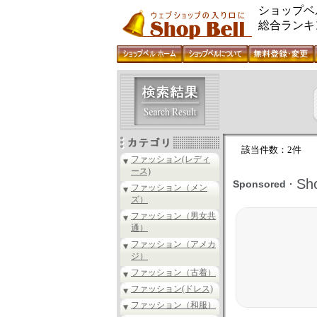
ショップベ
総合ランキ
該当件数：2件
ファッション(レディ
ース)
ファッション（メン
ズ）
ファッション（男女共
通）
ファッション（アメカ
ジ）
ファッション（古着）
ファッション(ドレス)
ファッション（和服）