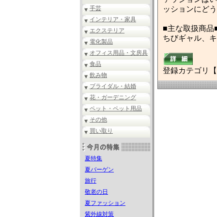
手芸
ッションにどう
インテリア・家具
■主な取扱商品
エクステリア
ちびギャル、キ
電化製品
オフィス用品・文房具
食品
登録カテゴリ【
飲み物
ブライダル・結婚
花・ガーデニング
ペット・ペット用品
その他
買い取り
夏特集
夏バーゲン
旅行
敬老の日
夏ファッション
紫外線対策