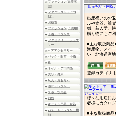
ファッション(民族衣
装)
出産祝い・内祝
ファッション（その
他）
出産祝いのお返
お稽古
ルや食器、雑貨
婚、新入学、快
ファッション(子供用)
贈り物にもご利
下着・パジャマ
アクセサリー・ジュエ
■主な取扱商品
リー
海産物、スイー
ヘアアクセサリー
い、北海道産地
バッグ・財布・小物
靴
ネイル・デコ関係
登録カテゴリ【
美容・健康
玩具・おもちゃ
ギ
趣味・レジャー
スポーツ用品
様々な用途にお
雑貨
者様にカタログ
キッチン用品・食器
バス・トイレタリー用
■主な取扱商品
品