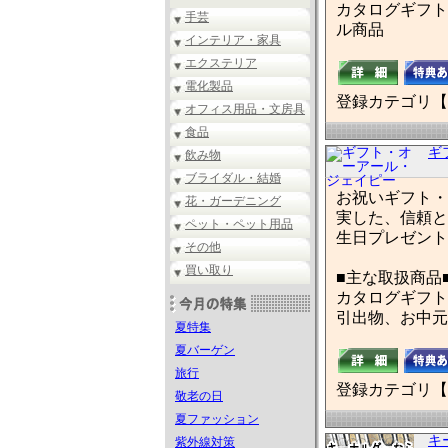
カタログギフト
手芸
ル商品
インテリア・家具
エクステリア
電化製品
登録カテゴリ【
オフィス用品・文房具
食品
ギ
飲み物
ブライダル・結婚
お祝いギフト・
花・ガーデニング
実した、信頼と
ペット・ペット用品
生日プレゼント
その他
買い取り
■主な取扱商品
カタログギフト
引出物、お中元
夏特集
夏バーゲン
旅行
登録カテゴリ【
敬老の日
夏ファッション
キ
紫外線対策