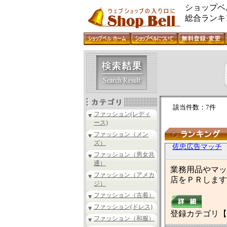
ショップベ
総合ランキ
該当件数：7件
ファッション(レディ
ース)
ファッション（メン
ズ）
佐忠広告マッチ
ファッション（男女共
通）
業務用品やマッ
ファッション（アメカ
店をＰＲします
ジ）
ファッション（古着）
ファッション(ドレス)
登録カテゴリ【
ファッション（和服）