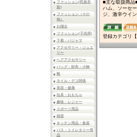
■主な取扱商品
ファッション(民族衣
装)
ハム、ソーセー
ジ、激辛ウイン
ファッション（その
他）
お稽古
ファッション(子供用)
登録カテゴリ【
下着・パジャマ
アクセサリー・ジュエ
リー
ヘアアクセサリー
バッグ・財布・小物
靴
ネイル・デコ関係
美容・健康
玩具・おもちゃ
趣味・レジャー
スポーツ用品
雑貨
キッチン用品・食器
バス・トイレタリー用
品