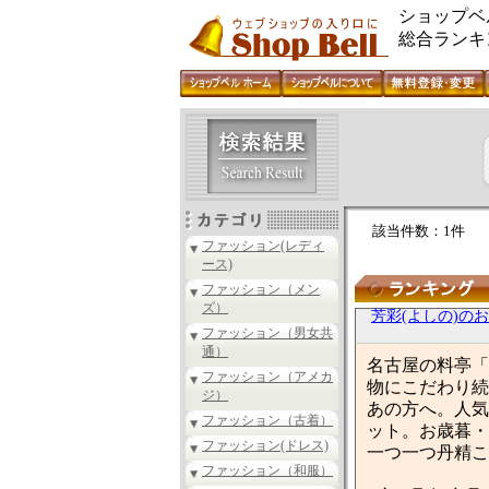
ショップベ
総合ランキ
該当件数：1件
ファッション(レディ
ース)
ファッション（メン
ズ）
芳彩(よしの)の
ファッション（男女共
通）
名古屋の料亭「
ファッション（アメカ
物にこだわり続
ジ）
あの方へ。人気
ファッション（古着）
ット。お歳暮・
ファッション(ドレス)
一つ一つ丹精こ
ファッション（和服）