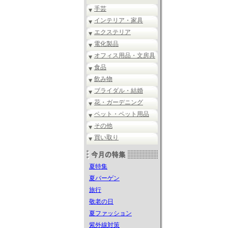
手芸
インテリア・家具
エクステリア
電化製品
オフィス用品・文房具
食品
飲み物
ブライダル・結婚
花・ガーデニング
ペット・ペット用品
その他
買い取り
夏特集
夏バーゲン
旅行
敬老の日
夏ファッション
紫外線対策