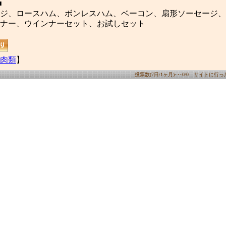
■
ジ、ロースハム、ボンレスハム、ベーコン、扇形ソーセージ、
ナー、ウインナーセット、お試しセット
肉類
】
投票数(7日/1ヶ月)･･･0/0 サイトに行った数