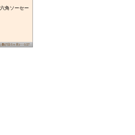
六角ソーセー
(7日/1ヶ月)･･･1/27