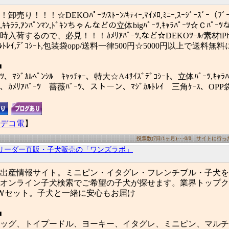
！！！☆DEKOﾊﾟｰﾂ/ｽﾄｰﾝ/ｷﾃｨｰ,ﾏｲﾒﾛ,ﾐﾆｰ,ｽｰｼﾞｰｽﾞｰ（ﾌﾞｰﾌ
ﾙﾄﾞ,ｷｷﾗﾗ,ｱﾝﾊﾟﾝﾏﾝ,ﾄﾞｷﾝちゃんなどの立体bigﾊﾟｰﾂ,ｷｬﾗﾊﾟｰﾂ☆Ｃﾊﾟｰ
荷するので、必見！！！ｶﾒﾘｱﾊﾟｰﾂ,など☆DEKOﾂｰﾙ/素材iPhon
ﾏｼﾞｶﾙﾄﾚｲ,ﾃﾞｺｼｰﾄ,包装袋opp/送料一律500円☆5000円以上で送料
■
ﾂ、ﾏｼﾞｶﾙﾍﾟﾝｼﾙ ｷｬｯﾁｬｰ、特大☆A4ｻｲｽﾞﾃﾞｺｼｰﾄ、立体ﾊﾟｰﾂ,ｷｬﾗﾊﾟ
ﾝ、ｶﾒﾘｱﾊﾟｰﾂ 薔薇ﾊﾟｰﾂ、ストーン、ﾏｼﾞｶﾙﾄﾚｲ 三角ｹｰｽ、OPP袋
デコ電
】
投票数(7日/1ヶ月)･･･0/0 サイトに行った数
リーダー直販・子犬販売の「ワンズラボ」
出産情報サイト。ミニピン・イタグレ・フレンチブル・子犬を
オンライン子犬検索でご希望の子犬が探せます。業界トップク
Ｗセット。子犬と一緒に安心もお届け
■
ッグ、トイプードル、ヨーキー、イタグレ、ミニピン、マルチ