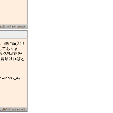
/1ヶ月)･･･193/839
す。他に輸入部
製作しておりま
ｱﾒﾘｶDEPA
非ご覧頂ければと
ﾞﾝﾌｧﾆﾁｬ
数(7日/1ヶ月)･･･0/3