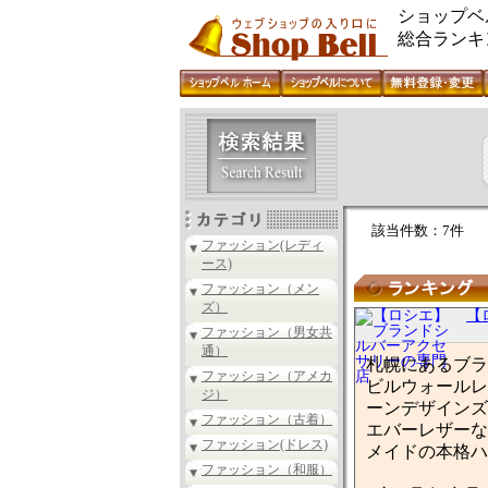
ショップベ
総合ランキ
該当件数：7件
ファッション(レディ
ース)
ファッション（メン
ズ）
【
ファッション（男女共
通）
札幌にあるブラ
ファッション（アメカ
ビルウォールレ
ジ）
ーンデザインズ
ファッション（古着）
エバーレザーな
ファッション(ドレス)
メイドの本格ハ
ファッション（和服）