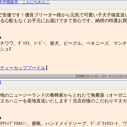
犬仔猫販売 こんにちわんこ
2/3で安価です！優良ブリーダー様から元気で可愛い子犬子猫直送
る心配もなくお手元にお届けできて安心です。納得の特選お買
■
チワワ、ﾀﾞｯｸｽ、ｼｰｽﾞｰ、柴犬、ビーグル、ペキニーズ、マン
シュF
ティーカッププードル
】
投票数(7日/1ヶ月)･･･0/0 サイトに行った数
舗
地のニュージーランドの養蜂家からとれたて無農薬（オーガニッ
ヌカハニーを産地直送いたします！当店自慢のこだわりマヌカ
■
ﾃｨﾌﾞﾏﾇｶﾊﾆｰ、蜜蝋、ハンドメイドソープ、ﾋﾞｰｽﾞﾜｯｸｽｼｰﾄ