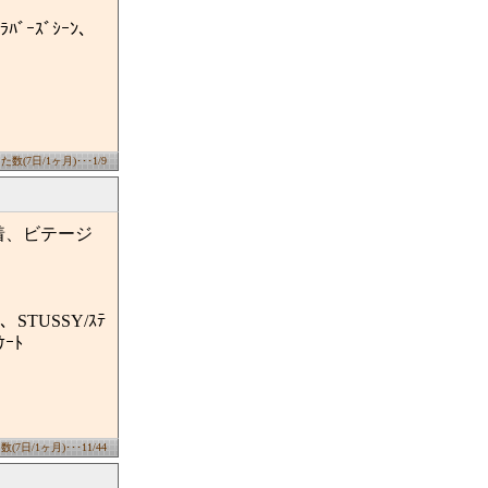
ﾗﾊﾞｰｽﾞｼｰﾝ、
数(7日/1ヶ月)･･･1/9
着、ビテージ
ﾞﾆｱ、STUSSY/ｽﾃ
ｹｰﾄ
7日/1ヶ月)･･･11/44