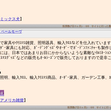
ミックス犬
】
投票数(7日/1ヶ月)･･･0/0 サイトに行った数(7日
 ペールモーヴ
入で家具やｸﾘｽﾏｽ雑貨、照明器具、輸入ｸﾛｽなどを仕入れていま
ﾞｰ家具にも対応、ｶﾞｰﾃﾞﾝｸﾞｯｽﾞやｵｰﾀﾞｰでｶﾞｰﾃﾞﾝﾌｧﾆﾁｬｰも
ｽﾞﾝには、日本ではあまりお目にかからないような素敵なｲﾙﾐﾈｰｼｮﾝや
ｸﾘｽﾏｽｸﾞｯｽﾞなどの販売もｵｰﾙｼｰｽﾞﾝで販売しておりますので是
■
、輸入ｸﾛｽ、輸入ｸﾘｽﾏｽ商品、ｵｰﾀﾞｰ家具、ガーデン工事、ｶﾞｰﾃ
アメリカ雑貨
】
投票数(7日/1ヶ月)･･･0/0 サイトに行った