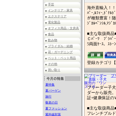
手芸
海外直輸入！！！卸売り
インテリア・家具
ﾊﾟｰ,ﾙﾌｨｰ,ﾄﾞﾅ
エクステリア
が種類豊富！随時入
電化製品
ｼﾞｶﾙﾍﾟﾝｼﾙ,
オフィス用品・文房具
■主な取扱商品
食品
Ｃﾊﾟｰﾂ ﾌﾞﾗﾊﾟｰ
飲み物
5両面ｹｰｽ、ｽﾄｰ
ブライダル・結婚
花・ガーデニング
ペット・ペット用品
登録カテゴリ【
その他
買い取り
ブ
夏特集
ブリーダー子犬
夏バーゲン
ダーから販売。
旅行
証+健康保証の
敬老の日
■主な取扱商品
夏ファッション
フレンチブルド
紫外線対策