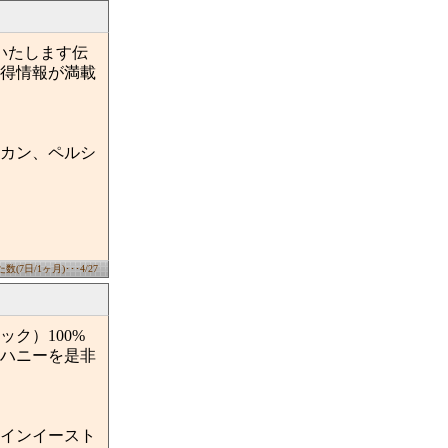
いたします伝
得情報が満載
チカン、ペルシ
(7日/1ヶ月)･･･4/27
ク）100%
ハニーを是非
、ワインイースト