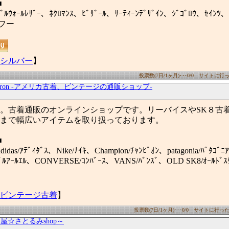
■
ﾋﾞﾙｳｫｰﾙﾚｻﾞｰ、ﾈｸﾛﾏﾝｽ、ﾋﾞｻﾞｰﾙ、ｻｰﾃｨｰﾝﾃﾞｻﾞｲﾝ、ｼﾞｺﾞﾛｳ、ｾｲﾝﾂ、
 フー
シルバー
】
投票数(7日/1ヶ月)･･･0/0 サイトに行った
itoron -アメリカ古着、ビンテージの通販ショップ-
。古着通販のオンラインショップです。リーバイスやSK８古
まで幅広いアイテムを取り扱っております。
■
、adidas/ｱﾃﾞｨﾀﾞｽ、Nike/ﾅｲｷ、Champion/ﾁｬﾝﾋﾟｵﾝ、patagonia/ﾊﾟﾀｺ
ﾞﾙｱｰﾙｴﾙ、CONVERSE/ｺﾝﾊﾞｰｽ、VANS/ﾊﾞﾝｽﾞ、OLD SK8/ｵｰﾙﾄﾞｽ
ビンテージ古着
】
投票数(7日/1ヶ月)･･･0/0 サイトに行った数(
問屋☆さとるみshop～