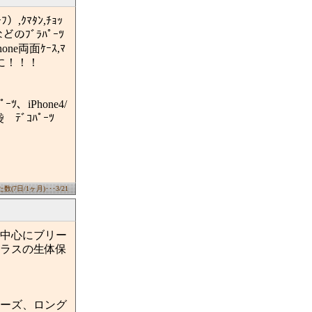
）,ｸﾏﾀﾝ,ﾁｮｯ
ﾂなどのﾌﾞﾗﾊﾟｰﾂ
e両面ｹｰｽ,ﾏ
無料に！！！
ｰﾂ、iPhone4/
 ﾃﾞｺﾊﾟｰﾂ
(7日/1ヶ月)･･･3/21
中心にブリー
ラスの生体保
ーズ、ロング