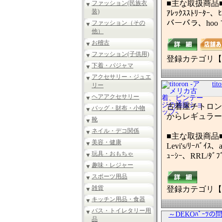
■主な取扱商品
ファッション(民族衣
装)
ｱﾚｯｸｽｽﾄﾘｰﾀｰ、
バーバラ、hoo
ファッション（その
他）
お稽古
ファッション(子供用)
登録カテゴリ【
下着・パジャマ
アクセサリー・ジュエ
t
リー
ヘアアクセサリー
古着屋チトロン
バッグ・財布・小物
からレギュラー
靴
ネイル・デコ関係
■主な取扱商品
美容・健康
Levi's/ﾘｰﾊﾞｲｽ
玩具・おもちゃ
ｭｰｼｰ、RRL/ﾀﾞﾌ
趣味・レジャー
スポーツ用品
雑貨
登録カテゴリ【
キッチン用品・食器
バス・トイレタリー用
～DEKOﾊﾟｰﾂの
品