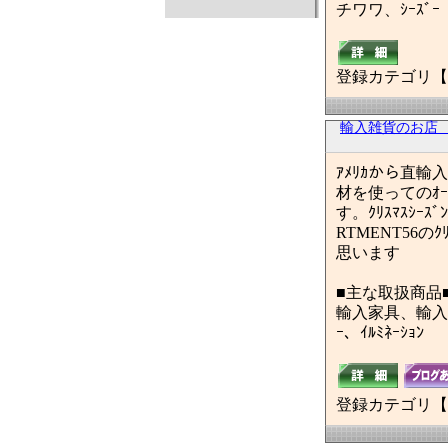
チワワ、ｼｰｽﾞｰ
登録カテゴリ【
輸入雑貨のお店
ｱﾒﾘｶから直輸
材を使ってのｵｰﾀ
す。ｸﾘｽﾏｽｼｰ
RTMENT56の
思います
■主な取扱商品
輸入家具、輸入照明
ｰ、ｲﾙﾐﾈｰｼｮﾝ
登録カテゴリ【