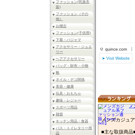
ファッション(民族衣
装)
ファッション（その
他）
お稽古
ファッション(子供用)
下着・パジャマ
アクセサリー・ジュエ
リー
ヘアアクセサリー
バッグ・財布・小物
靴
ネイル・デコ関係
美容・健康
玩具・おもちゃ
趣味・レジャー
メ
スポーツ用品
雑貨
メンズカジュアル系
キッチン用品・食器
バス・トイレタリー用
■主な取扱商品
品