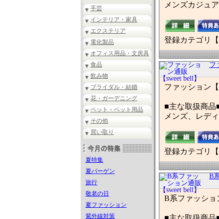
メンズカジュア
手芸
インテリア・家具
エクステリア
登録カテゴリ【
電化製品
オフィス用品・文房具
食品
ファ
飲み物
ファッション【sw
ブライダル・結婚
花・ガーデニング
■主な取扱商品
ペット・ペット用品
メンズ、レディー
その他
買い取り
登録カテゴリ【
夏特集
夏バーゲン
B系
旅行
敬老の日
B系ファッション【s
夏ファッション
紫外線対策
■主な取扱商品