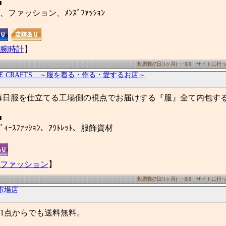
■
ファッション、ﾒﾝｽﾞﾌｧｯｼｮﾝ
腕時計
】
投票数(7日/1ヶ月)･･･0/0 サイトに行った
EE CRAFTS ～服を着る・作る・愛するお店～
FTS 毎日服を仕立てる工場側の視点でお届けする『服』全て内包す
■
ﾚﾃﾞｨｰｽﾌｧｯｼｮﾝ、ｱｳﾄﾚｯﾄ、服飾資材
ファッション
】
投票数(7日/1ヶ月)･･･0/0 サイトに行った
市場店
1点からでも送料無料。