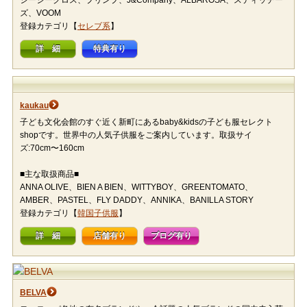
シーシークロス、プリンプ、J&Company、ALBAROSA、スティッチー
ズ、VOOM
登録カテゴリ【
セレブ系
】
詳 細
特典有り
kaukau
子ども文化会館のすぐ近く新町にあるbaby&kidsの子ども服セレクト
shopです。世界中の人気子供服をご案内しています。取扱サイ
ズ:70cm〜160cm
■主な取扱商品■
ANNA OLIVE、BIEN A BIEN、WITTYBOY、GREENTOMATO、
AMBER、PASTEL、FLY DADDY、ANNIKA、BANILLA STORY
登録カテゴリ【
韓国子供服
】
詳 細
店舗有り
ブログ有り
BELVA