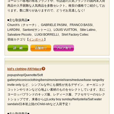
ヨーロッパ各地の有名ブランドや、今話題の人気ブランドの国内未入荷
商品や入手困難な人気商品を多数セレクト。格安の価格でご紹介してお
ります。数に限りがありますので、どうぞお見逃しなく!
■主な取扱商品■
Church's（チャーチ）、GABRIELE PASINI、FRANCO BASSI、
LARDINI、Santoni(サントーニ)、LOUIS VUITTON、Stile Latino、
Salvatore Piccolo、LUIGI BORRELLI、Shirt Factory Collec
登録カテゴリ【
インポート
】
詳 細
店舗有り
ブログ有り
kid's clothing ANYplace
popupshop/Quenotte/Soft
gallery/niconicoclothing/bensimon/anniel/vans/meduse/base range/by
invite only など、シンプルな中にも個性が光るデザイン、オーガニック
コットンやリネンなど心地よい素材のものをセレクトしています。主に
ヨーロッパブランドのキッズ服、レディース服、アクセサリーのセレク
トショップです。来春からはLucky boy sunday/Nellystella/Salt water
sandals/日本初上陸のChild-ishなど入荷予定！
■主な取扱商品■