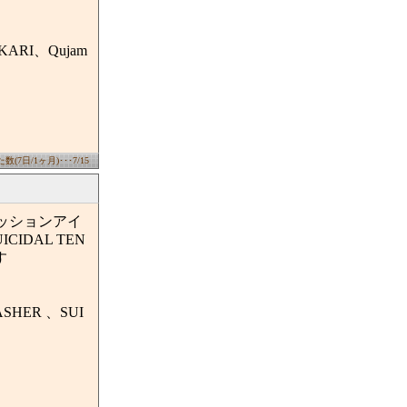
RI、Qujam
(7日/1ヶ月)･･･7/15
ッションアイ
IDAL TEN
す
SHER 、SUI