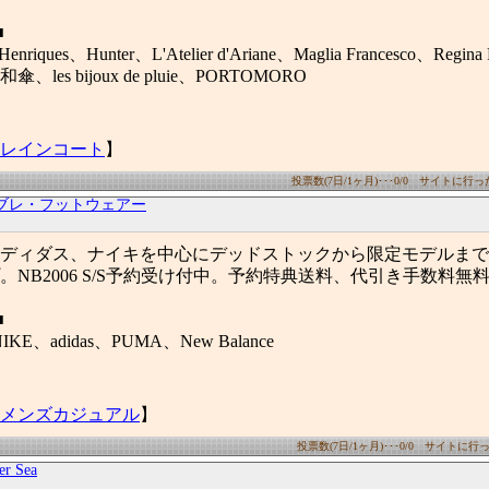
■
Henriques、Hunter、L'Atelier d'Ariane、Maglia Francesco、Regina
es bijoux de pluie、PORTOMORO
レインコート
】
投票数(7日/1ヶ月)･･･0/0 サイトに行った数
ブレ・フットウェアー
ディダス、ナイキを中心にデッドストックから限定モデルまで
。NB2006 S/S予約受け付中。予約特典送料、代引き手数料無
■
KE、adidas、PUMA、New Balance
メンズカジュアル
】
投票数(7日/1ヶ月)･･･0/0 サイトに行った
er Sea