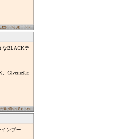
(7日/1ヶ月)･･･5/12
なBLACKテ
K、Givemefac
数(7日/1ヶ月)･･･2/8
ーレインブー