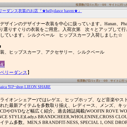
投票数(7日/1ヶ月)･･･0/0 サイトに行った数
ーダンス衣装のお店『★bellydance harem★』
インのデザイナー衣装を中心に扱っています。Hanan、Pharaonic
より選りすぐりの衣装をご用意。入荷次第 次々とアップして行
ちしています。シルクベール ヒップスカーフ入荷しました
■
装、ヒップスカーフ、アクセサリー、シルクベール
ベリーダンス
】
投票数(7日/1ヶ月)･･･0/0 サイトに行った
amaica ｳｴｱｰshop LIEON SHARE
HARE(ライオンシェアー)ではレゲエ、ヒップホップ、など音楽や
れた最新アイテムを多数取り揃え、レディース、メンズ、キッ
やDVDなど幅広く紹介。過去雑誌掲載(WOOFIN ROVE WOOFI
CE STYLE)Lady,s BRANDCHEER,WHOLENINE,CROSS C
多数。MEN,S BRANDFIT-NESS, SPECIAL 1, ONE DROP