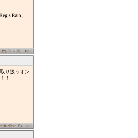
 Regis Rain、
(7日/1ヶ月)･･･1/28
取り扱うオン
料！！
数(7日/1ヶ月)･･･2/8