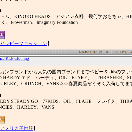
■
ルボトム、KINOKO HEADS、アジアン衣料、幾何学おもちゃ、HIKA
lowerman、Imaginary Foundation
ヒッピーファッション
】
投票数(7日/1ヶ月)･･･0/0 サイトに行った数
ce Kids Clothing
カンブランドから人気の国内ブランドまでベビー＆kidsのファ
HARDY エド ハーディ、OIL、FLAKE、、THRASHER、SUIC
、HURLEY、CRUNCH、VANS☆☆春夏商品ぞくぞく入荷してま
■
EDY STEADY GO、77KIDS、OIL、FLAKE フレイク、THRA
ENCIES、HARLEY、VANS
アメリカ子供服
】