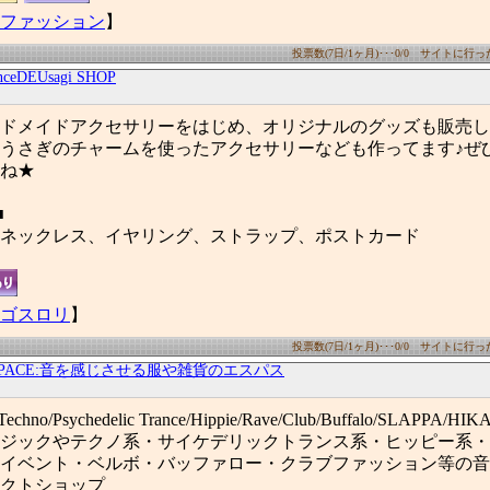
ファッション
】
投票数(7日/1ヶ月)･･･0/0 サイトに行った数
nceDEUsagi SHOP
ドメイドアクセサリーをはじめ、オリジナルのグッズも販売し
うさぎのチャームを使ったアクセサリーなども作ってます♪ぜ
ね★
■
ネックレス、イヤリング、ストラップ、ポストカード
ゴスロリ
】
投票数(7日/1ヶ月)･･･0/0 サイトに行った数
SPACE:音を感じさせる服や雑貨のエスパス
c/Techno/Psychedelic Trance/Hippie/Rave/Club/Buffalo/SLAPPA/HI
ジックやテクノ系・サイケデリックトランス系・ヒッピー系・
イベント・ベルボ・バッファロー・クラブファッション等の音
クトショップ