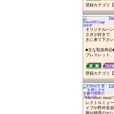
登録カテゴリ【
Da
オリジナルハン
さぎが好きで、
きに来て下さい
■主な取扱商品
ブレスレット、
登録カテゴリ【
E
Electronic musi
レクトロミュー
イブや野外音楽
服や雑貨のセレ