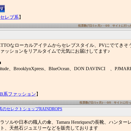
セレブ系
】
投票数(7日/1ヶ月)･･･0/0 サイトに行った数
ETTOなローカルアイテムからセレブスタイル、PVにでてきそう
ァッションをリアルタイムで元気にお届けしてます♪
■
tude、BrooklynXpress、BlueOcean、DON DAVINCI 、PJMAR
B系ファッション
】
投票数(7日/1ヶ月)･･･0/0 サイトに行った
具のセレクトショップRAINDROPS
ソルや日本の職人の傘、Tamara Henriquesの長靴、ハンタ
ト、天然石ジュエリーなどを販売しております