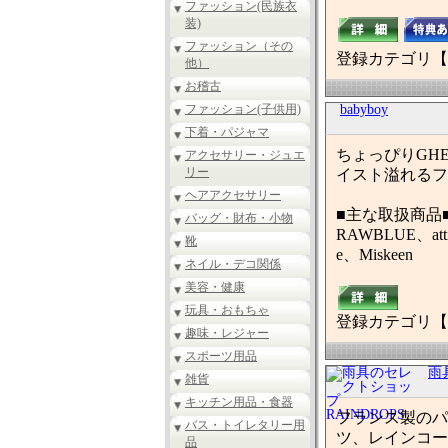
ファッション(民族衣
装)
ファッション（その
登録カテゴリ【
他）
お稽古
ファッション(子供用)
babyboy
下着・パジャマ
ちょっぴりGH
アクセサリー・ジュエ
リー
イスト溢れるフ
ヘアアクセサリー
■主な取扱商品
バッグ・財布・小物
RAWBLUE、atti
靴
e、Miskeen
ネイル・デコ関係
美容・健康
玩具・おもちゃ
登録カテゴリ【
趣味・レジャー
スポーツ用品
雨
雑貨
キッチン用品・食器
フランス製のパラ
バス・トイレタリー用
ツ、レインコー
品