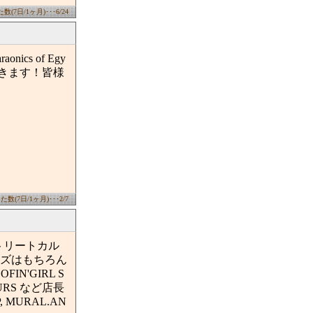
(7日/1ヶ月)･･･6/24
s of Egy
きます！皆様
☆
数(7日/1ヶ月)･･･2/7
ストリートカル
ズはもちろん
N'GIRL S
LOURS など店長
, MURAL.AN