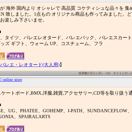
が 海外 国内より オシャレで 高品質 コケティシュな品々を 
PEN 致しました。1点もの オリジナル商品も作ってみました。
お楽しみ下さいませ。
■
、タイツ、バレエレオタード、バレエバック、バレエスカート、
グッズ ギフト、ウォーム UP、コスチューム、フラ
バレエ・レオタード(大人用)
】
投票数(7日/1ヶ月)･･･0/0 サイトに行った数
 online store
ケートボード,BMX,洋服,雑貨,アクセサリー,CD等を取り扱う
■
BE、UG、PHATEE、GOHEMP、I-PATH、SUNDANCEFLOW、
GONIA、SPAIRALARTS