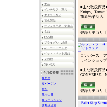
手芸
■主な取扱商品
インテリア・家具
Knirps、Tamara 
エクステリア
前原光榮商店、和傘、l
電化製品
オフィス用品・文房具
食品
登録カテゴリ【
飲み物
ブライダル・結婚
サ
花・ガーデニング
ペット・ペット用品
コンバース、ア
その他
ラインショップ
買い取り
■主な取扱商品
CONVERSE、NI
夏特集
夏バーゲン
旅行
登録カテゴリ【
敬老の日
夏ファッション
Ballet Shop Summ
紫外線対策