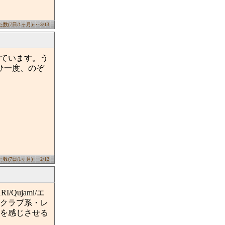
(7日/1ヶ月)･･･3/13
ています。う
ひ一度、のぞ
(7日/1ヶ月)･･･2/12
KARI/Qujami/エ
クラブ系・レ
を感じさせる