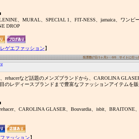
■
ENINE、MURAL、SPECIAL 1、FIT-NESS、jamaica、ワ
NE DROP
レゲエファッション
】
投票数(7日/1ヶ月)･･･0/0 サイトに行った数
re
mb、rehacerなど話題のメンズブランドから、CAROLINA GLASER、
など注目のレディースブランドまで豊富なファッションアイテムを
■
、rehacer、CAROLINA GLASER、Bouvardia、isbit、BRAITONE、
ファッション
】