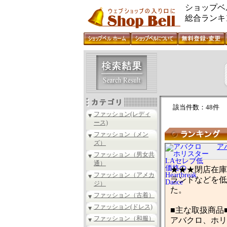
ショップベ
総合ランキ
該当件数：48件
ファッション(レディ
ース)
ファッション（メン
ズ）
アバ
ファッション（男女共
通）
★★★閉店在庫
ファッション（アメカ
ランドなどを低
ジ）
た。
ファッション（古着）
ファッション(ドレス)
■主な取扱商品
ファッション（和服）
アバクロ、ホリ