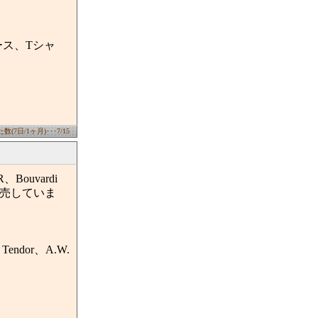
ンピース、Tシャ
(7日/1ヶ月)･･･7/15
Bouvardi
販売していま
Tendor、A.W.