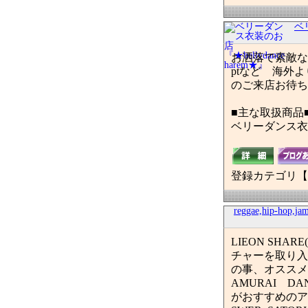
ベリ
お洒落で素敵なデザ
ptなど 海外
のご来店お待
■主な取扱商品
ベリーダンス衣
登録カテゴリ【
reggae,hip-hop,j
LIEON S
チャーを取り入
の事、オススメCD
AMURAI DAN
がおすすめのアイテム