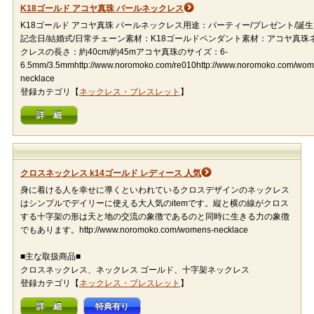
K18ゴールド アコヤ真珠 パールネックレス
K18ゴールド アコヤ真珠 パールネックレス用途：パーティー/プレゼント/誕生
記念日/結婚式/日常チェーン素材：K18ゴールドペンダント素材：アコヤ真珠
クレスの長さ：約40cm/約45mアコヤ真珠のサイズ：6-
6.5mm/3.5mmhttp://www.noromoko.com/re010http://www.noromoko.com/wom
necklace
登録カテゴリ【
ネックレス・ブレスレット
】
詳 細
クロスネックレス k14ゴールド レディース 人気
身に着ける人を幸せに導くといわれているクロスデザインのネックレス
はシンプルでデイリーに使える大人気のitemです。縦と横の線がクロス
する十字架の形は天と地の交流の象徴であるのと同時に生きる力の象徴
でもあります。http://www.noromoko.com/womens-necklace
■主な取扱商品■
クロスネックレス、ネックレス ゴールド、十字架ネックレス
登録カテゴリ【
ネックレス・ブレスレット
】
詳 細
特典有り