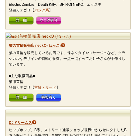
Electric Zombie、Death Kitty、SHIROI NEKO、エクステ
登録カテゴリ【
パンク系
】
詳 細
ブログ有り
猫の首輪販売店 neckO (ねっこ)
猫の首輪を販売しているお店です。蝶ネクタイやコサージュなど、クラ
シカルなデザインの首輪が多数。一点一点すべてお針子さんが手作りし
ています。
■主な取扱商品■
猫用首輪
登録カテゴリ【
首輪・リード
】
詳 細
特典有り
DJドリームス
ヒップホップ、B系、ストリート通販ショップ世界中からセレクトしたB
系の服がこんな激安で!? 3,000点以上の商品を取り揃えております。カ