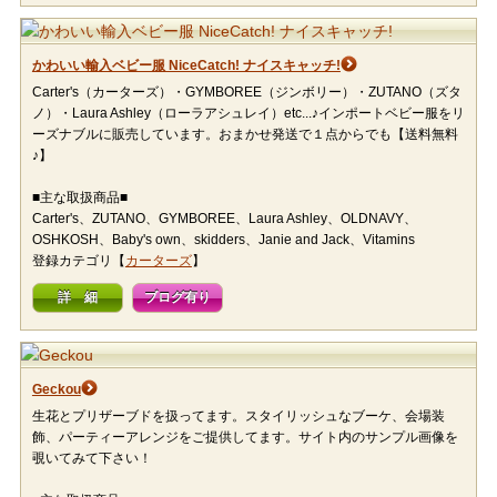
かわいい輸入ベビー服 NiceCatch! ナイスキャッチ!
Carter's（カーターズ）・GYMBOREE（ジンボリー）・ZUTANO（ズタ
ノ）・Laura Ashley（ローラアシュレイ）etc...♪インポートベビー服をリ
ーズナブルに販売しています。おまかせ発送で１点からでも【送料無料
♪】
■主な取扱商品■
Carter's、ZUTANO、GYMBOREE、Laura Ashley、OLDNAVY、
OSHKOSH、Baby's own、skidders、Janie and Jack、Vitamins
登録カテゴリ【
カーターズ
】
詳 細
ブログ有り
Geckou
生花とプリザーブドを扱ってます。スタイリッシュなブーケ、会場装
飾、パーティーアレンジをご提供してます。サイト内のサンプル画像を
覗いてみて下さい！