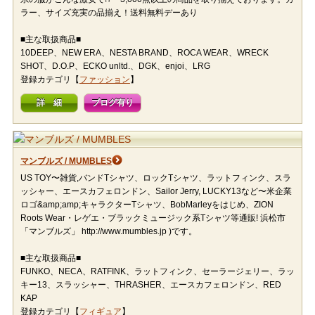
ラー、サイズ充実の品揃え！送料無料デーあり
■主な取扱商品■
10DEEP、NEW ERA、NESTA BRAND、ROCA WEAR、WRECK
SHOT、D.O.P、ECKO unltd.、DGK、enjoi、LRG
登録カテゴリ【
ファッション
】
詳 細
ブログ有り
マンブルズ / MUMBLES
US TOY〜雑貨,バンドTシャツ、ロックTシャツ、ラットフィンク、スラ
ッシャー、エースカフェロンドン、Sailor Jerry, LUCKY13など〜米企業
ロゴ&amp;amp;キャラクターTシャツ、BobMarleyをはじめ、ZION
Roots Wear・レゲエ・ブラックミュージック系Tシャツ等通販! 浜松市
「マンブルズ」 http://www.mumbles.jp )です。
■主な取扱商品■
FUNKO、NECA、RATFINK、ラットフィンク、セーラージェリー、ラッ
キー13、スラッシャー、THRASHER、エースカフェロンドン、RED
KAP
登録カテゴリ【
フィギュア
】