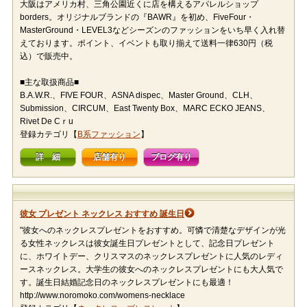
大阪はアメリカ村、三角公園近くに店を構えるアパレルショップ
borders。オリジナルブランドの『BAWR』を初め、FiveFour・
MasterGround・LEVEL3などシーズンのファッションをいち早く入れ替
えております。ポイント、イベントも取り揃えて送料一律630円（税
込）で販売中。
■主な取扱商品■
B.A.W.R.、FIVE FOUR、ASNA dispec、Master Ground、CLH、
Submission、CIRCUM、East Twenty Box、MARC ECKO JEANS、
Rivet De Cｒu
登録カテゴリ【
B系ファッション
】
詳 細
店舗有り
ブログ有り
彼女 プレゼント ネックレス おすすめ 誕生日
"彼女へのネックレスプレゼントをおすすめ。可憐で清楚なデザインが光
る女性ネックレスは彼女誕生日プレゼントとして、記念日プレゼント
に、ホワイトデー、クリスマスのネックレスプレゼントに人気のレディ
ースネックレス。大学生の彼女へのネックレスプレゼントにも大人気で
す。誕生日結婚記念日のネックレスプレゼントにも最適！
http://www.noromoko.com/womens-necklace