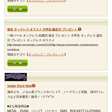
登録カテゴリ【
ネックレス・ブレスレット
】
詳 細
彼女 ネックレス オススメ 大学生 誕生日 プレゼント
一粒パール ネックレス 結婚式 彼女 プレゼント 大学生 ネックレス 誕生
日 プレゼント ネックレス オススメ
http://www.noromoko.com/re010http://www.noromoko.com/womens-
necklace
登録カテゴリ【
ネックレス・ブレスレット
】
詳 細
Spider Rock Web
海外エモ、メタル系ブランドやバンドT、ノーブランド衣類、SEXYドレ
スなど日本最安！販売！！(*ﾉ∀'*)ﾉ
■主な取扱商品■
METAL、PUNK、バンドT、パーカー、EMO、ROCKETT CLOTHING、