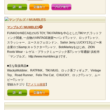
詳 細
店舗有り
ブログ有り
マンブルズ / MUMBLES
FUNKOやNECA社のUS TOY, TIKI FARMを中心としたTIKIマグ,ラットフ
ィンク関連, 一点物のVINTAGE雑貨〜バンドTシャツ、ロックTシャツ、
スラッシャー、エースカフェロンドン、Sailor Jerry, LUCKY13など〜米
企業ロゴ&amp;キャラクターTシャツ、BobMarleyをはじめ、ZION
Roots Wear・レゲエ・ブラックミュージック系Tシャツ等通販! 浜松市
「マンブルズ」 http://www.mumbles.jp )です。
■主な取扱商品■
WackyWobbler、RATFINK、TIKI MUG、ロック系フィギュア、Vintage
Toy、Road Runner、Felix The Cat、CHUCKY、ロックTシャツ、ムー
ビーTシャツ
登録カテゴリ【
アメリカ雑貨
】
詳 細
店舗有り