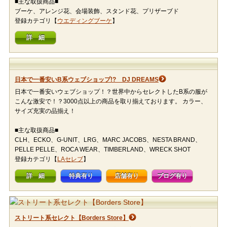
■主な取扱商品■
ブーケ、アレンジ花、会場装飾、スタンド花、プリザーブド
登録カテゴリ【
ウエディングブーケ
】
詳 細
日本で一番安いB系ウェブショップ!? DJ DREAMS
日本で一番安いウェブショップ！？世界中からセレクトしたB系の服が
こんな激安で！？3000点以上の商品を取り揃えております。 カラー、
サイズ充実の品揃え！
■主な取扱商品■
CLH、ECKO、G-UNIT、LRG、MARC JACOBS、NESTA BRAND、
PELLE PELLE、ROCA WEAR、TIMBERLAND、WRECK SHOT
登録カテゴリ【
LAセレブ
】
詳 細
特典有り
店舗有り
ブログ有り
ストリート系セレクト【Borders Store】