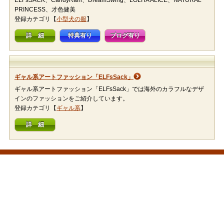
ELFsSACK、CandyRain、DreamSwing、LOLITA ALICE、NATURAL
PRINCESS、才色健美
登録カテゴリ【
小型犬の服
】
詳 細
特典有り
ブログ有り
ギャル系アートファッション「ELFsSack」
ギャル系アートファッション「ELFsSack」では海外のカラフルなデザ
インのファッションをご紹介しています。
登録カテゴリ【
ギャル系
】
詳 細