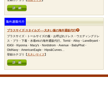
登録カテゴリ【
特殊サイズ
】
詳 細
プラスサイズ-スタイルズ──大きい服の海外通販代行
プラスサイズ・トールサイズの服・お呼ばれドレス・ウエディングドレ
ス・ブラ・下着・水着etcの海外通販代行。Torrid・Alloy・LaneBryant・
IGIGI・Kiyonna・Macy's・Nordstrom・Avenue・BabyPhat・
OldNavy・AmericanEagle・Hips&Curves…
登録カテゴリ【
大きいサイズ
】
詳 細