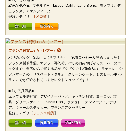
■主な取扱商品■
ZARA HOME、マチルドM、Lisbeth Dahl 、Lene Bjerre、モノプリ、デ
ュランス、アマンディーヌ
登録カテゴリ【
北欧雑貨
】
詳 細
店舗有り
フランス雑貨Les A（レアー）
パリのバッグ「Sabrina（サブリナ）」-30%OFFセール開始しました！
フランス製革手袋、マフラー再入荷。パリのおみやげからスーパーのバ
ッグまで、当店のみで買える品がザクザクです♪直輸入の「ラデュレ」や
デンマークの「リズベート・ダル」「グリーンゲート」も大セール中♪フ
ランスでも紹介されているセレクトショップです！
■主な取扱商品■
エッフェル塔雑貨、デザイナーバッグ、キッチン雑貨、ヨーロッパ文
具、グリーンゲイト、Lisbeth Dahl、ラデュレ、デンマークインテリ
ア、ウォールステッカー、フランスアクセサリー
登録カテゴリ【
フランス雑貨
】
詳 細
特典有り
ブログ有り