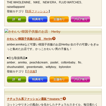
THE WHOLENINE、NIKE、NEW ERA、FLUD WATCHES、
raise8apparel
登録カテゴリ【
B系ファッション
】
詳 細
特典有り
店舗有り
ブログ有り
かわいい韓国子供服のお店 Herby
amber.annikaなど可愛い韓国子供服のお店Herby♪女の子の可愛いをぎゅ
っと集めたお店です。かっこかわいい男の子服も！
■主な取扱商品■
amber、annika、peach&cream、pastel、cottonbaby、flo、
shushurabbit、greentomato、wittyboy、bylondon
登録カテゴリ【
子供服
】
詳 細
特典有り
店舗有り
ブログ有り
ナチュラル系ファッション通販＊tsuzura＊
コットンやリネンの風合いを生かしたナチュラルスタイル、毎日着たく