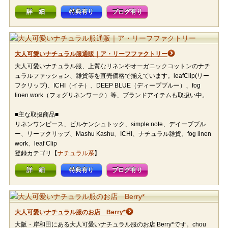
詳 細
特典有り
ブログ有り
大人可愛いナチュラル服通販｜ア・リーフファクトリー
大人可愛いナチュラル服、上質なリネンやオーガニックコットンのナチ
ュラルファッション、雑貨等を直売価格で揃えています。leafClip(リー
フクリップ)、ICHI（イチ）、DEEP BLUE（ディープブルー）、fog
linen work（フォグリネンワーク）等、ブランドアイテムも取扱い中。
■主な取扱商品■
リネンワンピース、ビルケンシュトック、simple note、デイープブル
ー、リーフクリップ、Mashu Kashu、ICHI、ナチュラル雑貨、fog linen
work、leaf Clip
登録カテゴリ【
ナチュラル系
】
詳 細
特典有り
ブログ有り
大人可愛いナチュラル服のお店 Berry*
大阪・岸和田にある大人可愛いナチュラル服のお店 Berry*です。chou