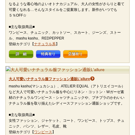
なるような着心地のよいオトナカジュアル、大人の女性がさらりと着て
可愛くなれる…そんなスタイルをご提案致します。新作がいつでも
５％OFF☆
■主な取扱商品■
ワンピース、チュニック、カットソー、スカート、ジーンズ、ストー
ル、mashu kashu、REDPEPPER
登録カテゴリ【
ナチュラル系
】
詳 細
特典有り
店舗有り
大人可愛いナチュラル服ファッション通販L'allure
mashu kashu(マシュカシュ）、ATELIER EQUAL（アトリエイコール）
など大人で可愛いナチュラル服を中心にリネン・コットン・Wガーゼ素
材のナチュラルワンピース・シャツチュニックや、プチプラのかわいい
ナチュラル服を取り揃えたレディースファッション通販ショップです。
■主な取扱商品■
女性ファッション、ジャケット、コート、ワンピース、トップス、チュ
ニック、パンツ、レザー、毛皮、靴
登録カテゴリ【
ワンピース
】