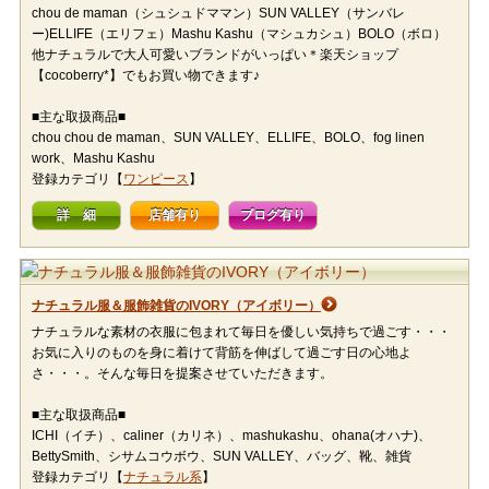
chou de maman（シュシュドママン）SUN VALLEY（サンバレ
ー)ELLIFE（エリフェ）Mashu Kashu（マシュカシュ）BOLO（ボロ）
他ナチュラルで大人可愛いブランドがいっぱい＊楽天ショップ
【cocoberry*】でもお買い物できます♪
■主な取扱商品■
chou chou de maman、SUN VALLEY、ELLIFE、BOLO、fog linen
work、Mashu Kashu
登録カテゴリ【
ワンピース
】
詳 細
店舗有り
ブログ有り
ナチュラル服＆服飾雑貨のIVORY（アイボリー）
ナチュラルな素材の衣服に包まれて毎日を優しい気持ちで過ごす・・・
お気に入りのものを身に着けて背筋を伸ばして過ごす日の心地よ
さ・・・。そんな毎日を提案させていただきます。
■主な取扱商品■
ICHI（イチ）、caliner（カリネ）、mashukashu、ohana(オハナ)、
BettySmith、シサムコウボウ、SUN VALLEY、バッグ、靴、雑貨
登録カテゴリ【
ナチュラル系
】