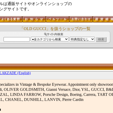
ルは通販サイトやオンラインショップの
ングサイトです。
「OLD GUCCI」を扱うショップの一覧
LAKZADE (English)
alizes in Vintage & Bespoke Eyewear. Appointment only showroom
Mikli, OLIVER GOLDSMITH, Gianni Versace, Dior, YSL, GUCCI, B
AL, LINDA FARROW, Porsche Design, Boeing, Carrera, TART 
, CHANEL, DUNHILL, LANVIN, Pierre Cardin
■