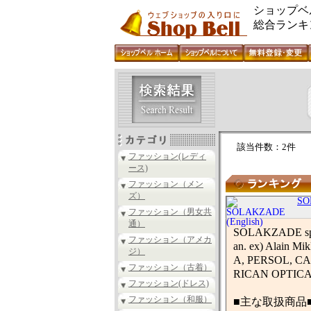
ショップベ
総合ランキ
該当件数：2件
ファッション(レディ
ース)
ファッション（メン
ズ）
SO
ファッション（男女共
通）
SOLAKZADE speci
ファッション（アメカ
an. ex) Alain 
ジ）
A, PERSOL, CAZ
ファッション（古着）
RICAN OPTICAL
ファッション(ドレス)
ファッション（和服）
■主な取扱商品