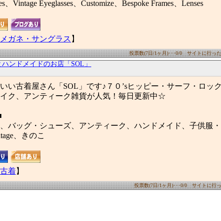
sses、Vintage Eyeglasses、Customize、Bespoke Frames、Lenses
メガネ・サングラス
】
投票数(7日/1ヶ月)･･･0/0 サイトに行った数(
ハンドメイドのお店「SOL」
いい古着屋さん「SOL」です♪７０’sヒッピー・サーフ・ロッ
イク、アンティーク雑貨が人気！毎日更新中☆
■
、バッグ・シューズ、アンティーク、ハンドメイド、子供服・
ntage、きのこ
古着
】
投票数(7日/1ヶ月)･･･0/0 サイトに行った