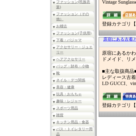
Vintage Sungla
ファッション(民族衣
装)
ファッション（その
他）
登録カテゴリ【
お稽古
ファッション(子供用)
原宿にある古着と
下着・パジャマ
アクセサリー・ジュエ
リー
原宿にあるかわ
ドメイド、リメ
ヘアアクセサリー
バッグ・財布・小物
■主な取扱商品
靴
レディース古着
ネイル・デコ関係
LD GUCCI、vi
美容・健康
玩具・おもちゃ
趣味・レジャー
登録カテゴリ【
スポーツ用品
雑貨
キッチン用品・食器
バス・トイレタリー用
品