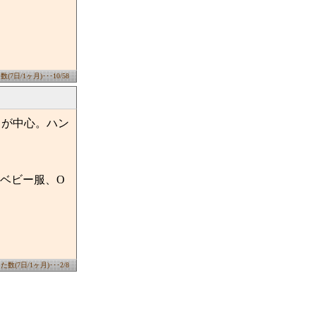
7日/1ヶ月)･･･10/58
クが中心。ハン
ベビー服、O
数(7日/1ヶ月)･･･2/8