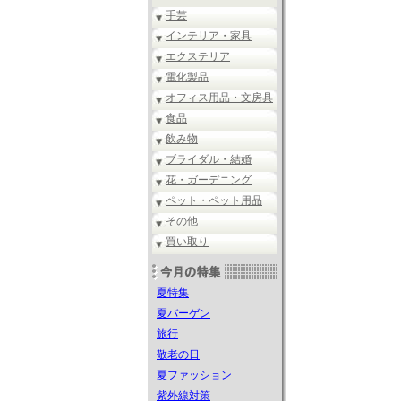
手芸
インテリア・家具
エクステリア
電化製品
オフィス用品・文房具
食品
飲み物
ブライダル・結婚
花・ガーデニング
ペット・ペット用品
その他
買い取り
夏特集
夏バーゲン
旅行
敬老の日
夏ファッション
紫外線対策