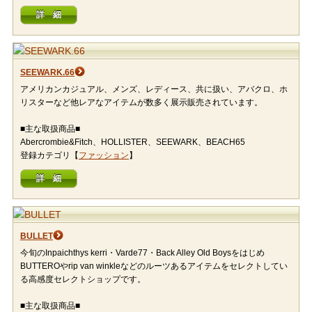
詳 細
SEEWARK.66
アメリカンカジュアル、メンズ、レディース、共に扱い、アバクロ、ホ
リスターなど他レアなアイテムが数多く展示販売されています。
■主な取扱商品■
Abercrombie&Fitch、HOLLISTER、SEEWARK、BEACH65
登録カテゴリ【
ファッション
】
詳 細
BULLET
今旬のInpaichthys kerri・Varde77・Back Alley Old Boysをはじめ
BUTTEROやrip van winkleなどのルーツあるアイテムをセレクトしてい
る高感度セレクトショップです。
■主な取扱商品■