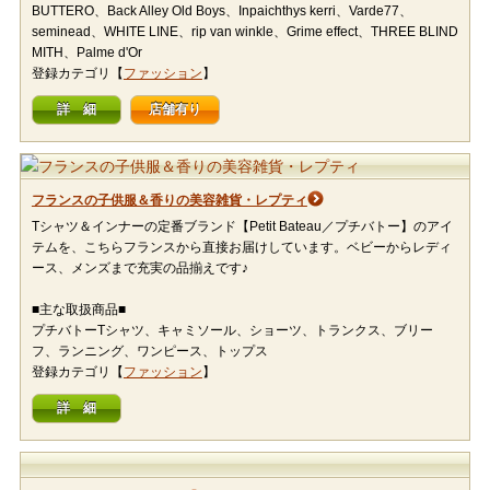
BUTTERO、Back Alley Old Boys、Inpaichthys kerri、Varde77、
seminead、WHITE LINE、rip van winkle、Grime effect、THREE BLIND
MITH、Palme d'Or
登録カテゴリ【
ファッション
】
詳 細
店舗有り
フランスの子供服＆香りの美容雑貨・レプティ
Tシャツ＆インナーの定番ブランド【Petit Bateau／プチバトー】のアイ
テムを、こちらフランスから直接お届けしています。ベビーからレディ
ース、メンズまで充実の品揃えです♪
■主な取扱商品■
プチバトーTシャツ、キャミソール、ショーツ、トランクス、ブリー
フ、ランニング、ワンピース、トップス
登録カテゴリ【
ファッション
】
詳 細