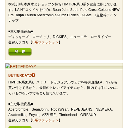
横浜.川崎.本厚木とショップを持ち.HIP HOP系.B系を豊富に揃えていま
す。LA.NYスタイルを中心にSean John South Pole Cross Colours NEW
Era Ralph Lauren Abercrombie&Fitch Dickies LA Gate...1点物等ライン
ナップ
■主な取扱商品■
ディッキーズ、ローチャリ、DICKIES、ニューエラ、ローライダー
登録カテゴリ【
B系ファッション
】
詳 細
BETTERDAYZ
HIPHOP系(B系)、ストリートカジュアルウェアを毎月直接LA、NYから
買い付けてるから、最新のトレンドアイテムから、国内では手にいれに
くいものをいつでもとり控えています。
■主な取扱商品■
Abercrombie、SeanJohn、RocaWear、PEPE JEANS、NEW ERA、
Akademiks、Enyce、AZZURE、Timberland、GIRBAUD
登録カテゴリ【
B系ファッション
】