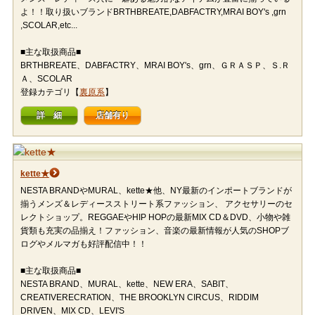
よ！！取り扱いブランドBRTHBREATE,DABFACTRY,MRAI BOY's ,grn
,SCOLAR,etc...
■主な取扱商品■
BRTHBREATE、DABFACTRY、MRAI BOY's、grn、ＧＲＡＳＰ、Ｓ.Ｒ
Ａ、SCOLAR
登録カテゴリ【
裏原系
】
詳 細
店舗有り
kette★
NESTA BRANDやMURAL、kette★他、NY最新のインポートブランドが
揃うメンズ＆レディースストリート系ファッション、 アクセサリーのセ
レクトショップ。REGGAEやHIP HOPの最新MIX CD＆DVD、小物や雑
貨類も充実の品揃え！ファッション、音楽の最新情報が人気のSHOPブ
ログやメルマガも好評配信中！！
■主な取扱商品■
NESTA BRAND、MURAL、kette、NEW ERA、SABIT、
CREATIVERECRATION、THE BROOKLYN CIRCUS、RIDDIM
DRIVEN、MIX CD、LEVI'S