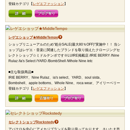
登録カテゴリ【
レゲエファッション
】
詳 細
ブログ有り
レゲエショップ★MiddleTempo
ショップリニューアルのため“処分SALE(最大80％OFF)”実施中！！ 当シ
ョップはレゲエ・音楽に関連したブランドを取り揃えたクロージングセ
レクトショップ☆ミドルテンポです※LUIRE掲載店 /IRIE BERRY /Nine
Rulaz /Ia's Select /YARD /BombShell /Whole Nine /etc
■主な取扱商品■
IRIE BERRY、Nine Rulaz、ia's select、YARD、soul sista、
Bombshell、apple bottoms、Whole Nine、roca wear、アイリーベリー
登録カテゴリ【
レゲエファッション
】
詳 細
店舗有り
ブログ有り
セレクトショップRockstedy
アバクロを中心にアメカジブランドを取り扱っております。さいたま市