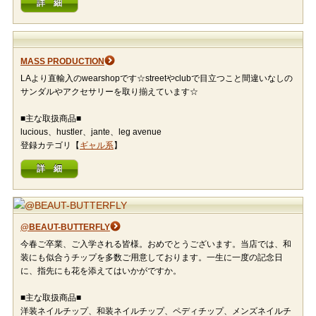
詳 細
MASS PRODUCTION
LAより直輸入のwearshopです☆streetやclubで目立つこと間違いなしの
サンダルやアクセサリーを取り揃えています☆
■主な取扱商品■
lucious、hustler、jante、leg avenue
登録カテゴリ【
ギャル系
】
詳 細
@BEAUT-BUTTERFLY
今春ご卒業、ご入学される皆様。おめでとうございます。当店では、和
装にも似合うチップを多数ご用意しております。一生に一度の記念日
に、指先にも花を添えてはいかがですか。
■主な取扱商品■
洋装ネイルチップ、和装ネイルチップ、ペディチップ、メンズネイルチ