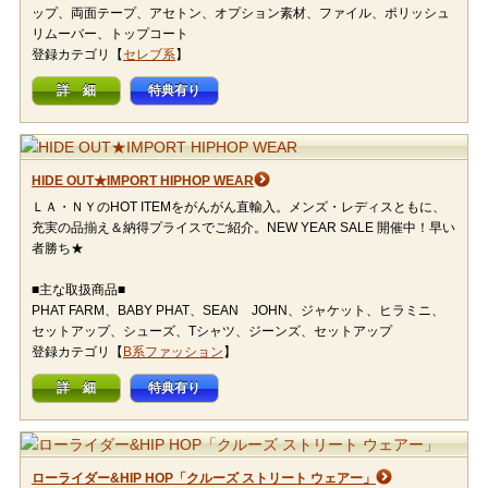
ップ、両面テープ、アセトン、オプション素材、ファイル、ポリッシュ
リムーバー、トップコート
登録カテゴリ【
セレブ系
】
詳 細
特典有り
HIDE OUT★IMPORT HIPHOP WEAR
ＬＡ・ＮＹのHOT ITEMをがんがん直輸入。メンズ・レディスともに、
充実の品揃え＆納得プライスでご紹介。NEW YEAR SALE 開催中！早い
者勝ち★
■主な取扱商品■
PHAT FARM、BABY PHAT、SEAN JOHN、ジャケット、ヒラミニ、
セットアップ、シューズ、Tシャツ、ジーンズ、セットアップ
登録カテゴリ【
B系ファッション
】
詳 細
特典有り
ローライダー&HIP HOP「クルーズ ストリート ウェアー」