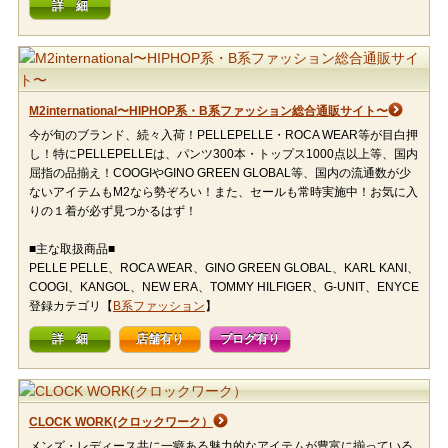
詳 細
M2international〜HIPHOP系・B系ファッション総合通販サイト〜
今が旬のブランド、続々入荷！PELLEPELLE・ROCA WEAR等が目白押
し！特にPELLEPELLEは、パンツ300本・トップス1000点以上等、国内
屈指の品揃え！COOGIやGINO GREEN GLOBAL等、国内の流通数が少
ないアイテムもM2なら勢ぞろい！また、セールも常時実施中！お気に入
りの１着が必ず見つかるはず！
■主な取扱商品■
PELLE PELLE、ROCA WEAR、GINO GREEN GLOBAL、KARL KANI、
COOGI、KANGOL、NEW ERA、TOMMY HILFIGER、G-UNIT、ENYCE
登録カテゴリ【
B系ファッション
】
詳 細
店舗有り
ブログ有り
CLOCK WORK(クロックワーク）
メンズ・レディース共に一癖ある魅力的なアイテムが豊富に揃っている