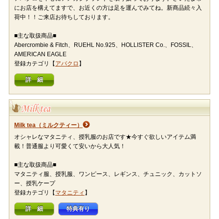
にお店を構えてますで、お近くの方は足を運んでみてね。新商品続々入
荷中！！ご来店お待ちしております。
■主な取扱商品■
Abercrombie & Fitch、RUEHL No.925、HOLLISTER Co.、FOSSIL、
AMERICAN EAGLE
登録カテゴリ【
アバクロ
】
詳 細
Milk tea（ミルクティー）
オシャレなマタニティ、授乳服のお店です★今すぐ欲しいアイテム満
載！普通服より可愛くて安いから大人気！
■主な取扱商品■
マタニティ服、授乳服、ワンピース、レギンス、チュニック、カットソ
ー、授乳ケープ
登録カテゴリ【
マタニティ
】
詳 細
特典有り