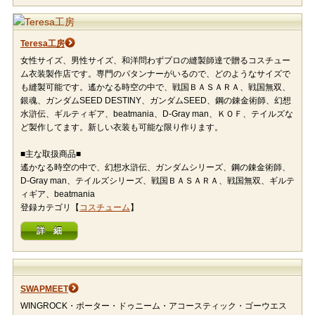
Teresa工房
女性サイズ、男性サイズ、和洋問わずプロの縫製師達で贈るコスチュー
ム衣装製作店です。専門のパタンナーがいるので、どのようなサイズで
も縫製可能です。遙かなる時空の中で、戦国ＢＡＳＡＲＡ、戦国無双、
銀魂、ガンダムSEED DESTINY、ガンダムSEED、鋼の錬金術師、幻想
水滸伝、ギルティギア、beatmania、D-Gray man、ＫＯＦ、テイルズな
ど製作してます。新しい衣装も可能な限り作ります。
■主な取扱商品■
遙かなる時空の中で、幻想水滸伝、ガンダムシリーズ、鋼の錬金術師、
D-Gray man、テイルズシリーズ、戦国ＢＡＳＡＲＡ、戦国無双、ギルテ
ィギア、beatmania
登録カテゴリ【
コスチューム
】
詳 細
SWAPMEET
WINGROCK・ポーター・ドゥニーム・アコースティック・ゴーウエス