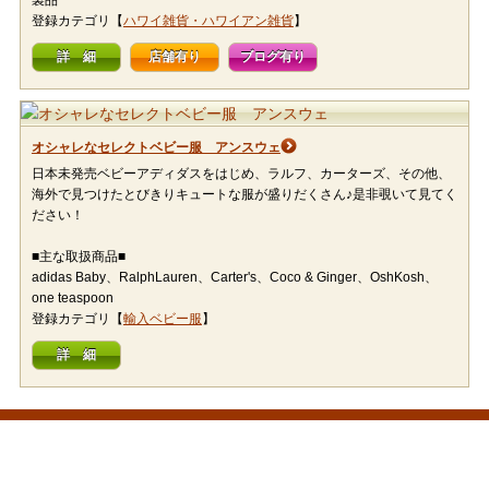
製品
登録カテゴリ【
ハワイ雑貨・ハワイアン雑貨
】
詳 細
店舗有り
ブログ有り
オシャレなセレクトベビー服 アンスウェ
日本未発売ベビーアディダスをはじめ、ラルフ、カーターズ、その他、
海外で見つけたとびきりキュートな服が盛りだくさん♪是非覗いて見てく
ださい！
■主な取扱商品■
adidas Baby、RalphLauren、Carter's、Coco & Ginger、OshKosh、
one teaspoon
登録カテゴリ【
輸入ベビー服
】
詳 細