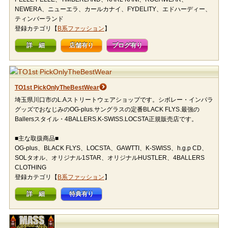
NEWERA、ニューエラ、カールカナイ、FYDELITY、エドハーディー、
ティンバーランド
登録カテゴリ【
B系ファッション
】
詳 細
店舗有り
ブログ有り
TO1st PickOnlyTheBestWear
埼玉県川口市のL.Aストリートウェアショップです。シボレー・インパラ
グッズでおなじみのOG-plus.サングラスの定番BLACK FLYS.最強の
Ballersスタイル・4BALLERS.K-SWISS.LOCSTA正規販売店です。
■主な取扱商品■
OG-plus、BLACK FLYS、LOCSTA、GAWTTI、K-SWISS、h.g.p CD、
SOLタオル、オリジナル1STAR、オリジナルHUSTLER、4BALLERS
CLOTHING
登録カテゴリ【
B系ファッション
】
詳 細
特典有り