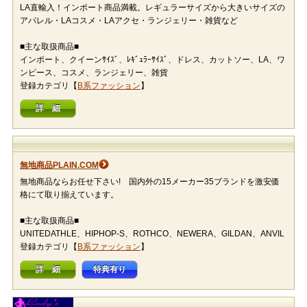
LA直輸入！インポート商品満載。レギュラーサイズから大きいサイズの
アパレル・LAコスメ・LAアクセ・ランジェリー・雑貨など
■主な取扱商品■
インポート、クイーンｻｲｽﾞ、ﾚｷﾞｭﾗｰｻｲｽﾞ、ドレス、カットソー、LA、ワ
ンピース、コスメ、ランジェリー、雑貨
登録カテゴリ【
B系ファッション
】
詳 細
無地商品PLAIN.COM
無地商品ならお任せ下さい! 国内外の15メーカー35ブランドを激安価
格にて取り揃えています。
■主な取扱商品■
UNITEDATHLE、HIPHOP-S、ROTHCO、NEWERA、GILDAN、ANVIL
登録カテゴリ【
B系ファッション
】
詳 細
特典有り