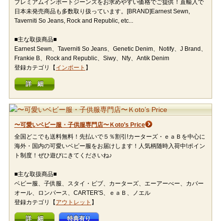
プレミアムインポートジーンズをお求めやすい価格でご提供！直輸入で
日本未発売商品も多数取り扱っています。[BRAND]Earnest Sewn,
Taverniti So Jeans, Rock and Republic, etc...
■主な取扱商品■
Earnest Sewn、Taverniti So Jeans、Genetic Denim、Notify、J Brand、
Frankie B、Rock and Republic、Siwy、Nfy、Antik Denim
登録カテゴリ【
インポート
】
詳 細
〜可愛いベビー服・子供服専門店〜Ｋoto’s Price
全国どこでも送料無料！先払いで５％割引!カーターズ・ｅａＢを中心に
海外・国内の可愛いベビー服をお届けします！人気柄随時入荷中!ポイン
ト制度！ぜひ遊びにきてくださいね♪
■主な取扱商品■
ベビー服、子供服、スタイ・ビブ、カーターズ、エーアーべー、カバー
オール、ロンパース、CARTER'S、ｅａＢ、ノエル
登録カテゴリ【
アウトレット
】
詳 細
特典有り