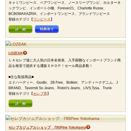
キャミワンピース、ベアワンピース、ノースリーブワンピ、ホルターネ
ックワンピ、インポート小物、Forever21、Charlotte Russe、
BCBGMAXAZRIA、インポートワンピース、ブランドワンピース
登録カテゴリ【
ワンピース
】
詳 細
特典有り
LOZEAK
ＬＡセレブ達に大人気の日本未発表、入手困難なインポートブランド商
品を格安で提供する通販ＳＨＯＰ！セール商品多数！
■主な取扱商品■
エドハーディー、Gustto、2B Free、Botkier、アンティークデニム、J
BRAND、Taverniti So Jeans、Robin's Jeans、LIVS,Tysa、Trunk
登録カテゴリ【
セレブ系
】
詳 細
セレブカジュアルショップ 795Pine Yokohama