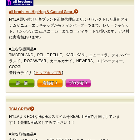
all brothers -Hip Hop & Casual Gear-
NY,LA買い付けと各ブランド正規代理店よりよりセレクトした最新アイ
テムがニューエラキャップからティンバーブーツまで。レザージャケッ
ト、Tシャツ,デニム,スニーカーまでコーディネートで揃います。アメ村
に実店舗あります♪
■主な取扱商品■
TIMBERLAND、PELLE PELLE、KARL KANI、ニューエラ、ティンバー
ランド、ROCAWEAR、カールカナイ、NEWERA、エドハーディー、
COOGI
登録カテゴリ【
ヒップホップ系
】
詳 細
店舗有り
ブログ有り
TCM CREW
NY,LAよりHOTなHipHopスタイルをREAL TIMEでお届けしていま
す！！是非CHECKしてみて下さい！！
■主な取扱商品■