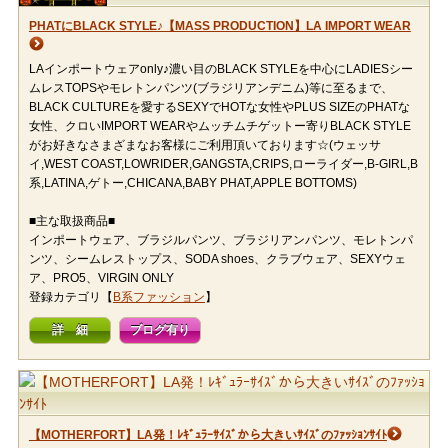
PHATにBLACK STYLE♪【MASS PRODUCTION】LA IMPORT WEAR
LAインポートウェアonly♪濃い目のBLACK STYLEを中心にLADIESシー
ムレスTOPSやモレトンパンツ(ブラジリアンデニム)等に至るまで、
BLACK CULTUREを愛するSEXYでHOTな女性やPLUS SIZEのPHATな
女性、クロいIMPORT WEARやムッチムチゲットー寄りBLACK STYLE
がお好きなさまざまなお客様にご利用頂いております☆(ウェッサ
イ,WEST COAST,LOWRIDER,GANGSTA,CRIPS,ローライダー,B-GIRL,B
系,LATINA,ゲトー,CHICANA,BABY PHAT,APPLE BOTTOMS)
■主な取扱商品■
インポートウェア、ブラジルパンツ、ブラジリアンパンツ、モレトンパ
ンツ、シームレストップス、SODA shoes、クラブウェア、SEXYウェ
ア、PRO5、VIRGIN ONLY
登録カテゴリ【
B系ファッション
】
詳 細
ブログ有り
【MOTHERFORT】LA発！ﾚｷﾞｭﾗｰｻｲｽﾞから大きいｻｲｽﾞのﾌｧｯｼｮﾝｻｲﾄ