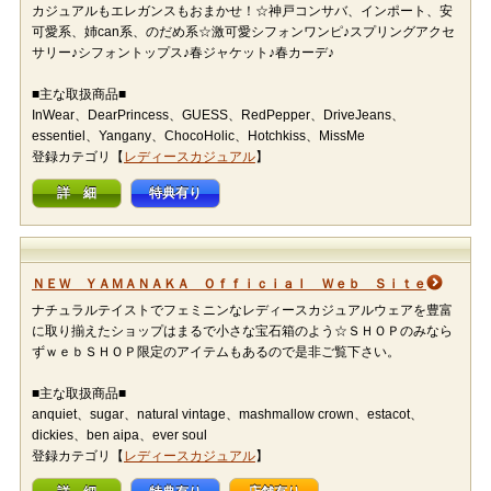
カジュアルもエレガンスもおまかせ！☆神戸コンサバ、インポート、安
可愛系、姉can系、のだめ系☆激可愛シフォンワンピ♪スプリングアクセ
サリー♪シフォントップス♪春ジャケット♪春カーデ♪
■主な取扱商品■
InWear、DearPrincess、GUESS、RedPepper、DriveJeans、
essentiel、Yangany、ChocoHolic、Hotchkiss、MissMe
登録カテゴリ【
レディースカジュアル
】
詳 細
特典有り
ＮＥＷ ＹＡＭＡＮＡＫＡ Ｏｆｆｉｃｉａｌ Ｗｅｂ Ｓｉｔｅ
ナチュラルテイストでフェミニンなレディースカジュアルウェアを豊富
に取り揃えたショップはまるで小さな宝石箱のよう☆ＳＨＯＰのみなら
ずｗｅｂＳＨＯＰ限定のアイテムもあるので是非ご覧下さい。
■主な取扱商品■
anquiet、sugar、natural vintage、mashmallow crown、estacot、
dickies、ben aipa、ever soul
登録カテゴリ【
レディースカジュアル
】