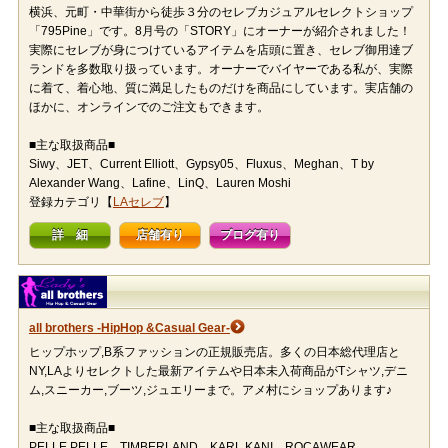
横浜、元町・中華街から徒歩３分のセレブカジュアルセレクトショップ
「795Pine」です。8月号の「STORY」にオーナーが紹介されました！
実際にセレブが身につけているアイテムを店頭に置き、セレブ御用達ブ
ランドを多数取り扱っています。オーナーでバイヤーである私が、実際
に着て、着心地、質に満足したものだけを商品にしています。実店舗の
ほかに、オンラインでのご注文もできます。
■主な取扱商品■
Siwy、JET、Current Elliott、Gypsy05、Fluxus、Meghan、T by
Alexander Wang、Lafine、LinQ、Lauren Moshi
登録カテゴリ【
LAセレブ
】
詳 細
店舗有り
ブログ有り
all brothers -HipHop &Casual Gear-
ヒップホップ,B系ファッションの正規販売店。多くの日本総代理店と
NY,LAよりセレクトした最新アイテムや日本未入荷商品がTシャツ,デニ
ム,スニーカー,ブーツ,ジュエリーまで。アメ村にショップあります♪
■主な取扱商品■
PELLE PELLE、TIMBERLAND、KARL KANI、ROCAWEAR、