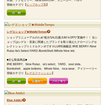
衣類、アクセサリー、NEW ERA CAP、スニーカー、ベルト
登録カテゴリ【
ヒップホップ系
】
詳 細
レゲエショップ★MiddleTempo
ショップリニューアルのため“処分SALE(最大80％OFF)”実施中！！ 当シ
ョップはレゲエ・音楽に関連したブランドを取り揃えたクロージングセ
レクトショップ☆ミドルテンポです※LUIRE掲載店 /IRIE BERRY /Nine
Rulaz /Ia's Select /YARD /BombShell /Whole Nine /etc
■主な取扱商品■
IRIE BERRY、Nine Rulaz、ia's select、YARD、soul sista、
Bombshell、apple bottoms、Whole Nine、roca wear、アイリーベリー
登録カテゴリ【
レゲエファッション
】
詳 細
店舗有り
ブログ有り
Blue Addict