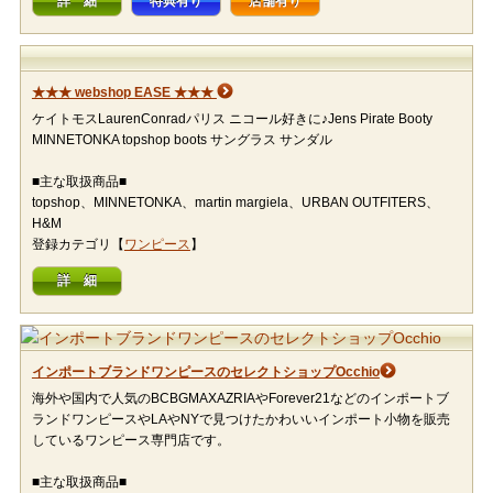
詳 細
特典有り
店舗有り
★★★ webshop EASE ★★★
ケイトモスLaurenConradパリス ニコール好きに♪Jens Pirate Booty
MINNETONKA topshop boots サングラス サンダル
■主な取扱商品■
topshop、MINNETONKA、martin margiela、URBAN OUTFITERS、
H&M
登録カテゴリ【
ワンピース
】
詳 細
インポートブランドワンピースのセレクトショップOcchio
海外や国内で人気のBCBGMAXAZRIAやForever21などのインポートブ
ランドワンピースやLAやNYで見つけたかわいいインポート小物を販売
しているワンピース専門店です。
■主な取扱商品■