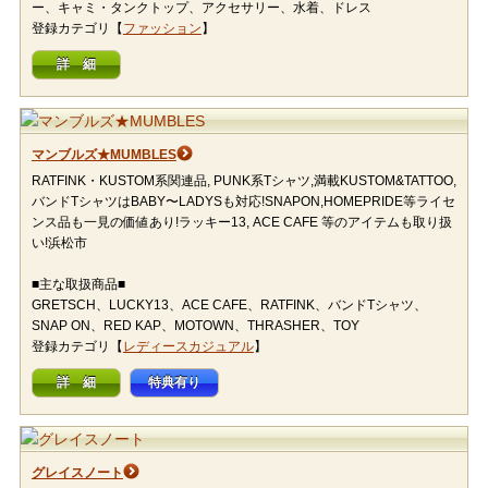
ー、キャミ・タンクトップ、アクセサリー、水着、ドレス
登録カテゴリ【
ファッション
】
詳 細
マンブルズ★MUMBLES
RATFINK・KUSTOM系関連品, PUNK系Tシャツ,満載KUSTOM&TATTOO,
バンドTシャツはBABY〜LADYSも対応!SNAPON,HOMEPRIDE等ライセ
ンス品も一見の価値あり!ラッキー13, ACE CAFE 等のアイテムも取り扱
い!浜松市
■主な取扱商品■
GRETSCH、LUCKY13、ACE CAFE、RATFINK、バンドTシャツ、
SNAP ON、RED KAP、MOTOWN、THRASHER、TOY
登録カテゴリ【
レディースカジュアル
】
詳 細
特典有り
グレイスノート