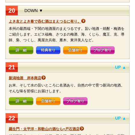
20
DOWN ▼
よき友とよき肴で呑む酒はまえつるに有り。
本州の最西端・下関の地酒屋のまえつるです。旨い地酒・焼酎・梅酒を
ご紹介します。エビス福梅、さつまの梅酒、海、くじら、魔王、克、導
師、梟、つくし、萬屋次兵衛、雁木、東洋美人など。
詳 細
特典有り
店舗有り
ブログ有り
21
UP ▲
新潟地酒 岸本商店
お米、そして水の旨いところに名酒あり。自然の中で育つ新潟の地酒。
そんな味を皆様にお届けします。
詳 細
店舗有り
ブログ有り
22
UP ▲
羅生門・太平洋・和歌山の酒なら=戸石酒店