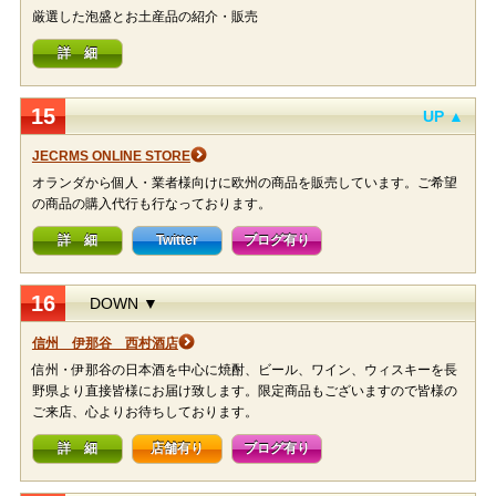
厳選した泡盛とお土産品の紹介・販売
詳 細
15
UP ▲
JECRMS ONLINE STORE
オランダから個人・業者様向けに欧州の商品を販売しています。ご希望
の商品の購入代行も行なっております。
詳 細
Twitter
ブログ有り
16
DOWN ▼
信州 伊那谷 西村酒店
信州・伊那谷の日本酒を中心に焼酎、ビール、ワイン、ウィスキーを長
野県より直接皆様にお届け致します。限定商品もございますので皆様の
ご来店、心よりお待ちしております。
詳 細
店舗有り
ブログ有り