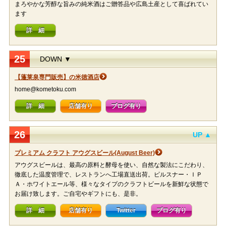
まろやかな芳醇な旨みの純米酒はご贈答品や広島土産として喜ばれてい
ます
詳 細
25
DOWN ▼
【蓬莱泉専門販売】の米徳酒店
home@kometoku.com
詳 細
店舗有り
ブログ有り
26
UP ▲
プレミアム クラフト アウグスビール(August Beer)
アウグスビールは、最高の原料と酵母を使い、自然な製法にこだわり、
徹底した温度管理で、レストランへ工場直送出荷。ピルスナー・ＩＰ
Ａ・ホワイトエール等、様々なタイプのクラフトビールを新鮮な状態で
お届け致します。ご自宅やギフトにも、是非。
詳 細
店舗有り
Twitter
ブログ有り