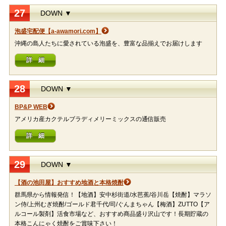
27
DOWN ▼
泡盛宅配便【a-awamori.com】
沖縄の島人たちに愛されている泡盛を、豊富な品揃えでお届けします
詳 細
28
DOWN ▼
BP&P WEB
アメリカ産カクテルブラディメリーミックスの通信販売
詳 細
29
DOWN ▼
【酒の池田屋】おすすめ地酒と本格焼酎
群馬県から情報発信！【地酒】安中杉街道/水芭蕉/谷川岳【焼酎】マラソ
ン侍/上州むぎ焼酎/ゴールド君千代/司/ぐんまちゃん【梅酒】ZUTTO【ア
ルコール製剤】活食市場など、おすすめ商品盛り沢山です！長期貯蔵の
本格こんにゃく焼酎をご賞味下さい！