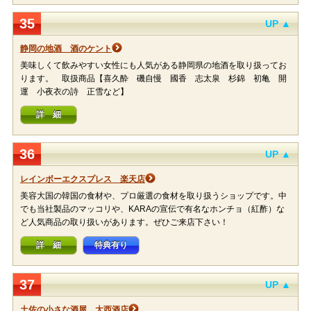
35
UP ▲
静岡の地酒 酒のケント
美味しくて飲みやすい女性にも人気がある静岡県の地酒を取り扱ってお
ります。 取扱商品【喜久酔 磯自慢 國香 志太泉 杉錦 初亀 開
運 小夜衣の詩 正雪など】
詳 細
36
UP ▲
レインボーエクスプレス 楽天店
美容大国の韓国の食材や、プロ厳選の食材を取り扱うショップです。中
でも当社製品のマッコリや、KARAの宣伝で有名なホンチョ（紅酢）な
ど人気商品の取り扱いがあります。ぜひご来店下さい！
詳 細
特典有り
37
UP ▲
土佐の小さな酒屋 大西酒店