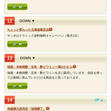
詳 細
12
DOWN ▼
ちょっと変わった北海道限定品
サッポロクラシック送料無料キャンペーン（毎月1日）
詳 細
13
DOWN ▼
地酒・本格焼酎・玄米・酢ビワミン〜酒のたむら
地酒・本格焼酎・玄米・酢ビワミンを主に販売しています。自信を持っ
てお客様に喜んでいただける商品をと思っております。
詳 細
14
UP ▲
泡盛蔵元直売店「地酒横丁」