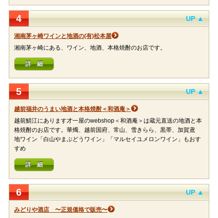
4
UP ▲
湘南茅ヶ崎ワインと地酒の(有)松本屋
湘南茅ヶ崎にある、ワイン、地酒、本格焼酎のお店です。
詳 細
5
UP ▲
越前福井のうまい地酒と本格焼酎＜和酒庵＞
越前鯖江にあります才一屋のwebshop＜和酒庵＞は蔵元直送の地酒と本
格焼酎のお店です。華燭、越前国府、常山、雪きらら、黒帯、加賀鳶
地ワイン「白山やまぶどうワイン」「マルセイユメロンワイン」もおす
すめ
詳 細
6
UP ▲
みどりや酒店 〜正規価格で販売〜