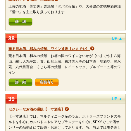
土佐の地酒「美丈夫」栗焼酎「ダバダ火振」や、大分県の常徳屋酒造場
「道中」を主に取り扱っております
詳 細
38
UP ▲
薫る日本酒、和みの焼酎、ワイン通販【いまでや】
薫る日本酒、和みの焼酎、お箸の国のワインはいかが【いまでや】八海
山、醸し人九平次、貴、山形正宗、東洋美人等の日本酒・地酒や、豊永
蔵、六代目百合、くじら等の焼酎、レイニャック、ブルゴーニュ等のワ
イン
詳 細
店舗有り
39
UP ▲
セクシーなお酒の通販【一寸酒店】
【一寸酒店】では、マルティニーク産のラム、ボトラーズブランドのモ
ルトを中心にカルバドスやレアなブランデーを中心にSEXYでモテ酒オ
ンリーの品揃えにて販売・お届けしております。尚、当店ではモテ酒し