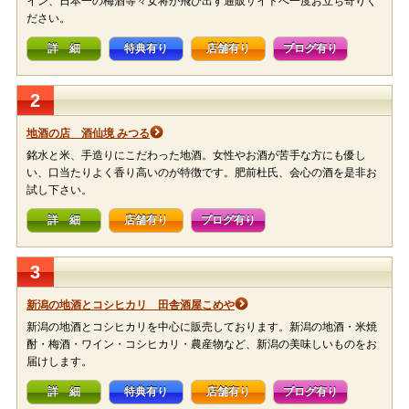
イン、日本一の梅酒等々女将が飛び出す通販サイトへ一度お立ち寄りく
ださい。
詳 細
特典有り
店舗有り
ブログ有り
2
地酒の店 酒仙境 みつる
銘水と米、手造りにこだわった地酒。女性やお酒が苦手な方にも優し
い、口当たりよく香り高いのが特徴です。肥前杜氏、会心の酒を是非お
試し下さい。
詳 細
店舗有り
ブログ有り
3
新潟の地酒とコシヒカリ 田舎酒屋こめや
新潟の地酒とコシヒカリを中心に販売しております。新潟の地酒・米焼
酎・梅酒・ワイン・コシヒカリ・農産物など、新潟の美味しいものをお
届けします。
詳 細
特典有り
店舗有り
ブログ有り