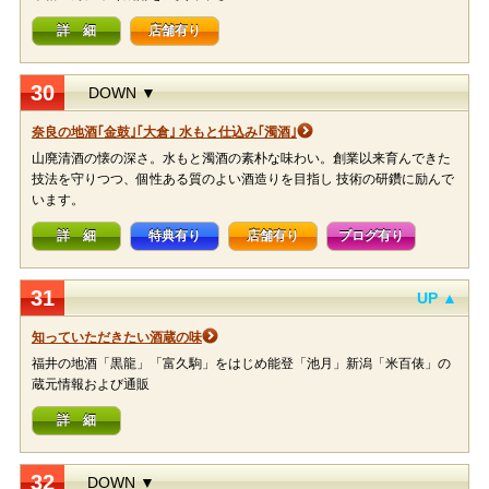
詳 細
店舗有り
30
DOWN ▼
奈良の地酒｢金鼓｣｢大倉｣ 水もと仕込み｢濁酒｣
山廃清酒の懐の深さ。水もと濁酒の素朴な味わい。創業以来育んできた
技法を守りつつ、個性ある質のよい酒造りを目指し 技術の研鑽に励んで
います。
詳 細
特典有り
店舗有り
ブログ有り
31
UP ▲
知っていただきたい酒蔵の味
福井の地酒「黒龍」「富久駒」をはじめ能登「池月」新潟「米百俵」の
蔵元情報および通販
詳 細
32
DOWN ▼