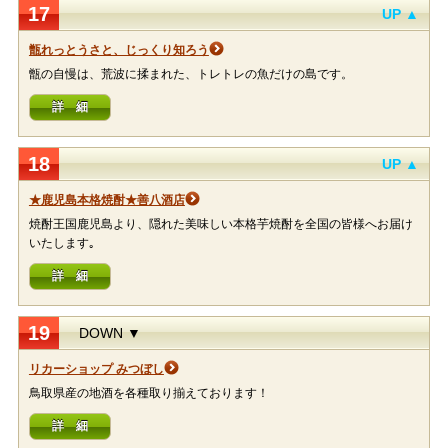
17
UP ▲
甑れっとうさと、じっくり知ろう
甑の自慢は、荒波に揉まれた、トレトレの魚だけの島です。
詳 細
18
UP ▲
★鹿児島本格焼酎★善八酒店
焼酎王国鹿児島より、隠れた美味しい本格芋焼酎を全国の皆様へお届け
いたします｡
詳 細
19
DOWN ▼
リカーショップ みつぼし
鳥取県産の地酒を各種取り揃えております！
詳 細