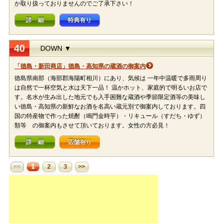
か取り扱っておりませんのでご了承下さい！
詳 細
特典有り
40
DOWN ▼
「徳島・新田商店」徳島・高知県の蔵酒の御案内
徳島県南部（海部郡海陽町相川）にあり、気候は 一年中温暖で多雨周り
は自然で一杯空気と水は天下一品！ 温かホット、家庭的で明るいお店で
す。名水が生み出した地元でも入手困難な蔵酒や季節限定酒等の美味し
い徳島・高知県の新鮮なお酒を名高い蔵元別で御案内しております。四
国の特産物で作った焼酎（鳴門金時芋）・リキュール（すだち・ゆず）
類等 の御案内もさせて頂いております。女性の方必見！
詳 細
店舗有り
1
<<
2
3
>>