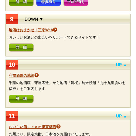
詳 細
特典有り
ブログ有り
9
DOWN ▼
地酒はおまかせ！三京Web
おいしいお酒との出会いをサポートできるサイトです！
詳 細
10
UP ▲
守屋酒造の地酒
千葉の地酒蔵「守屋酒造」から地酒「舞桜」純米焼酎「九十九里浜の七
福神」をご案内します
詳 細
11
UP ▲
おいしい酒．ｃｏｍ伊東酒店
九州より、限定焼酎、日本酒をお届けいたします。