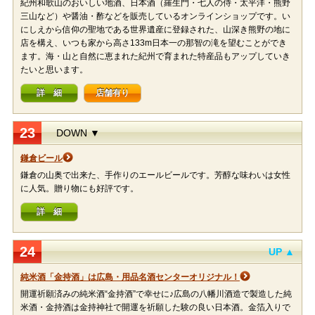
紀州和歌山のおいしい地酒、日本酒（羅生門・七人の侍・太平洋・熊野
三山など）や醤油・酢などを販売しているオンラインショップです。い
にしえから信仰の聖地である世界遺産に登録された、山深き熊野の地に
店を構え、いつも家から高さ133m日本一の那智の滝を望むことができ
ます。海・山と自然に恵まれた紀州で育まれた特産品もアップしていき
たいと思います。
詳 細
店舗有り
23
DOWN ▼
鎌倉ビール
鎌倉の山奥で出来た、手作りのエールビールです。芳醇な味わいは女性
に人気。贈り物にも好評です。
詳 細
24
UP ▲
純米酒「金持酒」は広島・用品名酒センターオリジナル！
開運祈願済みの純米酒“金持酒”で幸せに♪広島の八幡川酒造で製造した純
米酒・金持酒は金持神社で開運を祈願した験の良い日本酒。金箔入りで