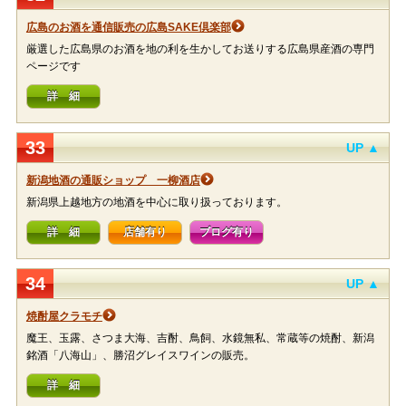
広島のお酒を通信販売の広島SAKE倶楽部
厳選した広島県のお酒を地の利を生かしてお送りする広島県産酒の専門
ページです
詳 細
33
UP ▲
新潟地酒の通販ショップ 一柳酒店
新潟県上越地方の地酒を中心に取り扱っております。
詳 細
店舗有り
ブログ有り
34
UP ▲
焼酎屋クラモチ
魔王、玉露、さつま大海、吉酎、鳥飼、水鏡無私、常蔵等の焼酎、新潟
銘酒「八海山」、勝沼グレイスワインの販売。
詳 細