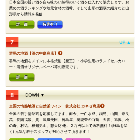
日本全国の旨い酒を自ら味わい納得のいく酒を仕入れて販売します。お
薦めの酒ランキングや地元食材の酒肴、そして山形の酒蔵の紹介など山
形県から情報を発信
詳 細
特典有り
7
UP ▲
群馬の地酒【酒の中島商店】
群馬の地酒をメインに本格焼酎【魔王】・小学生用のランドセルカバ
ー・清酒オリジナルペーパ等の販売です。
詳 細
8
DOWN ▼
全国の情熱地酒と自然派ワイン 株式会社 カネセ商店
全国の若手情熱蔵を応援してます。而今、一白水成、鍋島、山間、奈良
萬、長陽福娘、貴、鳳凰美田、房島屋、奥能登の白菊、天青、旭興、松
の寿、村祐、根知男山、想天坊 他。２万円以上で送料無料！(離島を除
く) 元気な若手スタッフが対応させて頂きます！