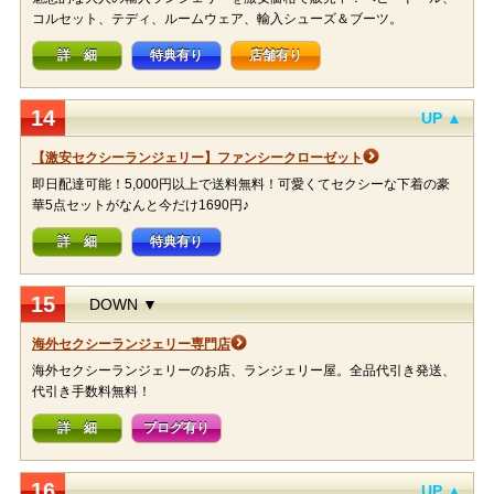
コルセット、テディ、ルームウェア、輸入シューズ＆ブーツ。
詳 細
特典有り
店舗有り
14
UP ▲
【激安セクシーランジェリー】ファンシークローゼット
即日配達可能！5,000円以上で送料無料！可愛くてセクシーな下着の豪
華5点セットがなんと今だけ1690円♪
詳 細
特典有り
15
DOWN ▼
海外セクシーランジェリー専門店
海外セクシーランジェリーのお店、ランジェリー屋。全品代引き発送、
代引き手数料無料！
詳 細
ブログ有り
16
UP ▲