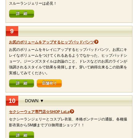
スルーランジェリーは必見！
詳 細
9
お尻のボリュームをアップするヒップパッドパンツ
お尻のボリュームをキレイにアップするヒップパッドパンツ。お尻にキ
レイなボリュームをつけてくれるあるようでなかった、ヒップパッドシ
ョーツ。ジーンズスタイルは勿論のこと、ドレスなどのお尻のラインが
強調されるスタイルで効果を発揮します。穿いて納得出来るこの効果を
実感してみてください。
詳 細
店舗有り
10
DOWN ▼
セクシーウェア専門店☆SHOP LaLa
セクシーランジェリーとコスプレ衣装、本格ボンテージの通販。各種撮
影衣装からSM嬢までプロ御用達ショップ！！
詳 細