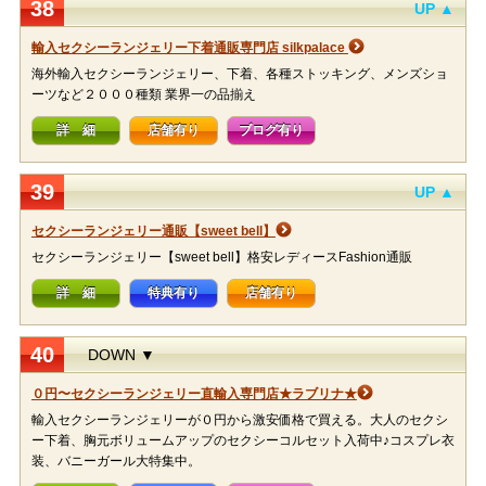
38
UP ▲
輸入セクシーランジェリー下着通販専門店 silkpalace
海外輸入セクシーランジェリー、下着、各種ストッキング、メンズショ
ーツなど２０００種類 業界一の品揃え
詳 細
店舗有り
ブログ有り
39
UP ▲
セクシーランジェリー通販【sweet bell】
セクシーランジェリー【sweet bell】格安レディースFashion通販
詳 細
特典有り
店舗有り
40
DOWN ▼
０円〜セクシーランジェリー直輸入専門店★ラブリナ★
輸入セクシーランジェリーが０円から激安価格で買える。大人のセクシ
ー下着、胸元ボリュームアップのセクシーコルセット入荷中♪コスプレ衣
装、バニーガール大特集中。