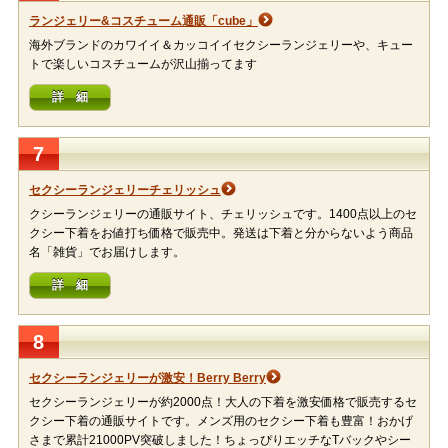
ランジェリー&コスチューム通販「cube」
海外ブランドのカワイイ＆カッコイイセクシーランジェリーや、キュー
トで楽しいコスチュームが沢山揃ってます
詳 細
7
セクシーランジェリーチェリッシュ
クシーランジェリーの通販サイト、チェリッシュです。1400点以上のセ
クシー下着をお値打ち価格で販売中。発送は下着と分からないよう商品
名「雑貨」でお届けします。
詳 細
8
セクシーランジェリーが激安！Berry Berry
セクシーランジェリーが約2000点！大人の下着を激安価格で販売するセ
クシー下着の通販サイトです。メンズ用のセクシー下着も豊富！おかげ
さまで累計21000PV突破しました！ちょっぴりエッチなTバックやシー