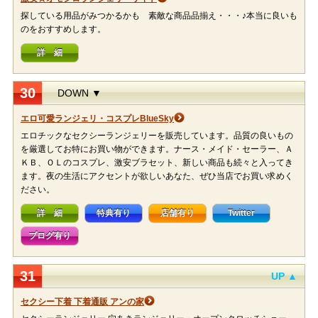
探している用品がみつかるかも 素敵な商品品揃え・・・♪本当に良いも
のをおすすめします。
詳 細
30
DOWN ▼
エロ可愛ランジェリ・コスプレBlueSky
エロチックなセクシーランジェリーを販売しています。品質の良いもの
を厳選してお特にお買い物ができます。ナース・メイド・セーラー、Ａ
ＫＢ、ＯＬのコスプレ、激安ブラセット、新しい商品も続々と入ってき
ます。夜の生活にアクセントが欲しいあなた、ぜひ当店でお買い求めく
ださい。
詳 細
特典有り
店舗有り
Twitter
ブログ有り
31
UP ▲
セクシー下着 下着通販 アンの家