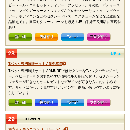
ビードール・コルセット・ティデー・ブラセット。その他、ボディース
トッキングやガーターストッキングなどのセクシーなストッキングウェ
アー、ボディコンなどのセクシードレス、コスチュームなどなど豊富な
品揃えです。国産セクシーショーツも必見！JR山手線五反田駅に実店舗
あり！
詳 細
店舗有り
Twitter
ブログ有り
28
UP ▲
Tバック専門通販サイト ARMURE
Tバック専門通販サイト ARMUREではセクシーなTバックやランジェリ
ー、ベビードールをお求めやすい価格で取り揃えており、セクシーラン
ジェリーが好きな方やエレガントなデザインが好きな方におすすめで
す。サイトはかわいく見やすいデザインで、商品が探しやすいように提
供しています。
詳 細
特典有り
Twitter
ブログ有り
29
DOWN ▼
激安☆オモシロランジェリーサイト