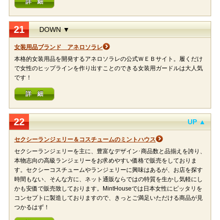
詳 細
21
DOWN ▼
女装用品ブランド アネロソラレ
本格的女装用品を開発するアネロソラレの公式ＷＥＢサイト。履くだけ
で女性のヒップラインを作り出すことのできる女装用ガードルは大人気
です！
詳 細
22
UP ▲
セクシーランジェリー＆コスチュームのミントハウス
セクシーランジェリーを主に、豊富なデザイン･商品数と品揃えを誇り、
本物志向の高級ランジェリーをお求めやすい価格で販売をしておりま
す。セクシーコスチュームやランジェリーに興味はあるが、お店を探す
時間もない、そんな方に、ネット通販ならではの特質を生かし気軽にし
かも安価で販売致しております。MintHouseでは日本女性にピッタリを
コンセプトに製造しておりますので、きっとご満足いただける商品が見
つかるはず！