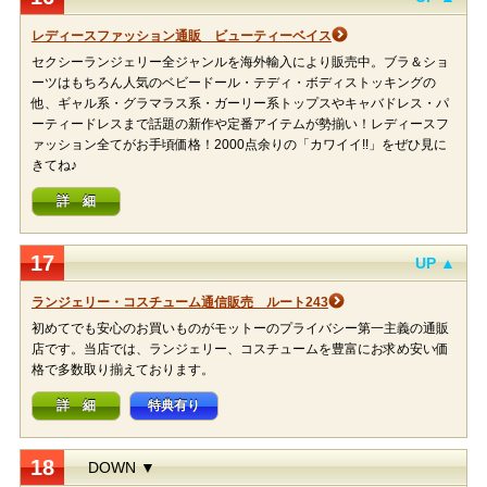
レディースファッション通販 ビューティーベイス
セクシーランジェリー全ジャンルを海外輸入により販売中。ブラ＆ショ
ーツはもちろん人気のベビードール・テディ・ボディストッキングの
他、ギャル系・グラマラス系・ガーリー系トップスやキャバドレス・パ
ーティードレスまで話題の新作や定番アイテムが勢揃い！レディースフ
ァッション全てがお手頃価格！2000点余りの「カワイイ!!」をぜひ見に
きてね♪
詳 細
17
UP ▲
ランジェリー・コスチューム通信販売 ルート243
初めてでも安心のお買いものがモットーのプライバシー第一主義の通販
店です。当店では、ランジェリー、コスチュームを豊富にお求め安い価
格で多数取り揃えております。
詳 細
特典有り
18
DOWN ▼