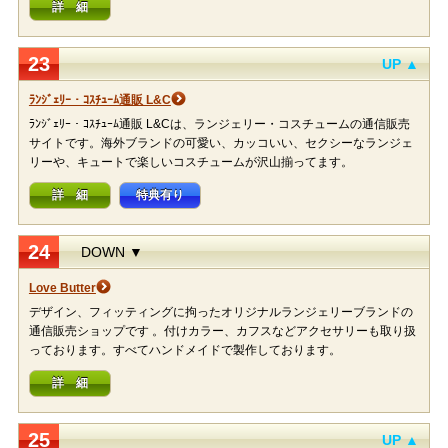
詳 細
23
UP ▲
ﾗﾝｼﾞｪﾘｰ・ｺｽﾁｭｰﾑ通販 L&C
ﾗﾝｼﾞｪﾘｰ・ｺｽﾁｭｰﾑ通販 L&Cは、ランジェリー・コスチュームの通信販売
サイトです。海外ブランドの可愛い、カッコいい、セクシーなランジェ
リーや、キュートで楽しいコスチュームが沢山揃ってます。
詳 細
特典有り
24
DOWN ▼
Love Butter
デザイン、フィッティングに拘ったオリジナルランジェリーブランドの
通信販売ショップです 。付けカラー、カフスなどアクセサリーも取り扱
っております。すべてハンドメイドで製作しております。
詳 細
25
UP ▲