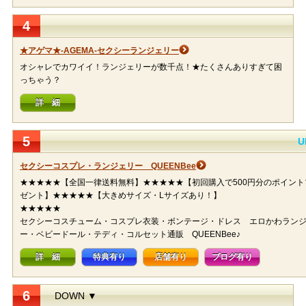
4
★アゲマ★-AGEMA-セクシーランジェリー
オシャレでカワイイ！ランジェリーが数千点！★たくさんありすぎて困
っちゃう？
詳 細
5
U
セクシーコスプレ・ランジェリー QUEENBee
★★★★★【全国一律送料無料】★★★★★【初回購入で500円分のポイント
ゼント】★★★★★【大きめサイズ・Lサイズあり！】
★★★★
セクシーコスチューム・コスプレ衣装・ボンテージ・ドレス エロかわラン
ー・ベビードール・テディ・コルセット通販 QUEENBee♪
詳 細
特典有り
店舗有り
ブログ有り
6
DOWN ▼