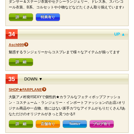
ダンサー＆ステージ衣装やセクシーランジェリー、ドレス系、スパンコ
ール衣装、B系、コルセットや小物などなどたくさん取り揃えています♪
詳 細
特典有り
34
UP ▲
Asch999
魅惑するランジェリーからコスプレまで様々なアイテムが揃ってます
詳 細
35
DOWN ▼
SHOP★FARPLANE
大阪アメ村発!!SEXYで個性的★カラフルなフェティポップファッショ
ン・コスチューム・ランジェリー・インポートファッションのお店♪オリ
ジナル商品や一点物、他にはない派手カワなアイテムがもりだくさん!!あ
なただけのオリジナルがきっと見つかる!!
詳 細
店舗有り
Twitter
ブログ有り