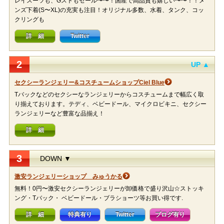
レイスーツも、Gストもセール〜〜！国産で高品質も嬉しい〜〜！！メ
ンズ下着(S〜XL)の充実も注目！オリジナル多数、水着、タンク、コッ
クリングも
詳 細
Twitter
2
UP ▲
セクシーランジェリー&コスチュームショップCiel Blue
Tバックなどのセクシーなランジェリーからコスチュームまで幅広く取
り揃えております。テディ、ベビードール、マイクロビキニ、セクシー
ランジェリーなど豊富な品揃え！
詳 細
3
DOWN ▼
激安ランジェリーショップ みゅうかる
無料！0円〜激安セクシーランジェリーが卸価格で盛り沢山☆ストッキ
ング・Tバック・ ベビードール・ブラショーツ等お買い得です.
詳 細
特典有り
Twitter
ブログ有り