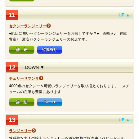
11
UP ▲
セクシーランジェリー
●他店に無いセクシーランジェリーをお探しですか？● 直輸入♪ 在庫
豊富♪ 激安セクシーランジェリーのお店です。
詳 細
特典有り
12
DOWN ▼
チェリーサマンサ
4000点のセクシー＆可愛いランジェリーを取り揃えております。コスチ
ュームの在庫も豊富にあります！
詳 細
Twitter
13
UP ▲
ランジェリー
魅惑的な大人の輸入ランジェリーを激安価格で販売中！ベビードール、