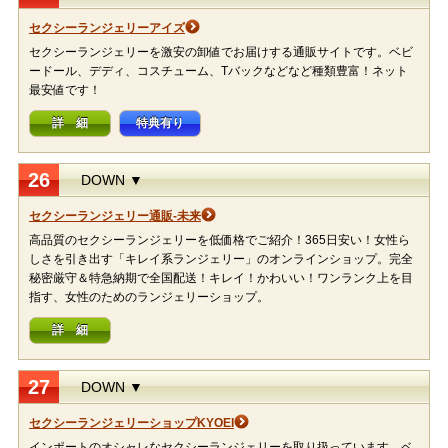
セクシーランジェリーアイズ
セクシーランジェリーを激安の卸値でお届けする通販サイトです。ベビ
ードール、デディ、コスチューム、Tバックなどなど種類豊富！ネット
最安値です！
詳 細
特典有り
26
DOWN ▼
セクシーランジェリー通販-未来
高品質のセクシーランジェリーを低価格でご紹介！365日安い！女性ら
しさを引き出す「キレイ系ランジェリー」のオンラインショップ。完全
秘密厳守＆特急納期で全国配送！キレイ！かわいい！ワンランク上を目
指す、女性のためのランジェリーショップ。
詳 細
27
DOWN ▼
セクシーランジェリーショップKYOEI
インポートのオシャレなセクシーランジェリーを取り扱っています。ベ