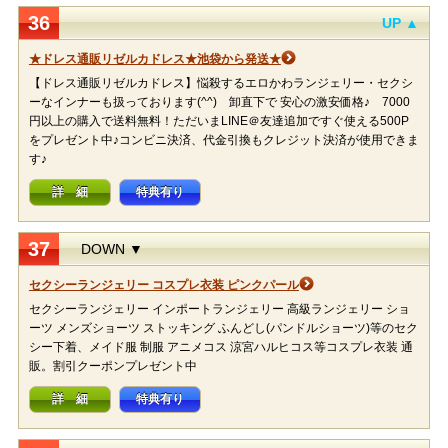
36
UP ▲
★ドレス通販リゼルカドレス★池袋から発送★
【ドレス通販リゼルカドレス】悩殺するエロかわランジェリー・セクシ
ーなインナーも扱っております(^^) 卸直下で 安心の激安価格♪ 7000
円以上の購入で送料無料！ただいまLINE＠友達追加ですぐ使える500P
をプレゼント中♪コンビニ決済、代金引換もクレジット決済が使用できま
す♪
詳 細
特典有り
37
DOWN ▼
セクシーランジェリー コスプレ衣装 ピンクパール
セクシーランジェリー インポートランジェリー 高級ランジェリー ショ
ーツ メンズショーツ ストッキング ふんどし(パンドルショーツ)等のセク
シー下着、メイド服 制服 アニメコス 涼宮ハルヒコス等コスプレ衣装 通
販。割引クーポンプレゼント中
詳 細
特典有り