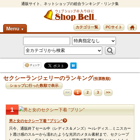
通販サイト、ネットショップの総合ランキング・リンク集
カテゴリ一覧
PCサイト
Menu
▼
セクシーランジェリーのランキング
(投票数順)
ショップに行った数順で表示
1
<<
2
3
>>
1
男と女のセクシー下着 ”プリン”
只今、通販終了セール中（レディス＆メンズ）〜♪レディス…ミニスカー
ト透け感のスルーから濡れたような光沢のメタル素材まで、セクシープ