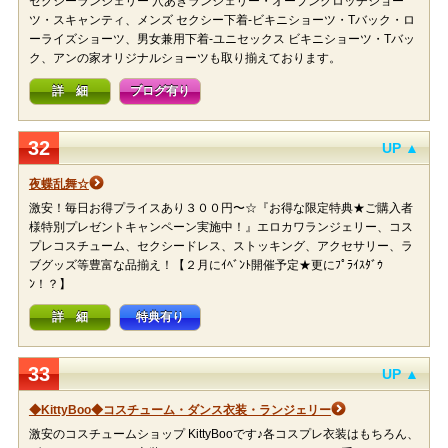
セクシーランジェリー 穴あきランジェリー・オープンクロッチショー
ツ・スキャンティ、メンズ セクシー下着-ビキニショーツ・Tバック・ロ
ーライズショーツ、男女兼用下着-ユニセックス ビキニショーツ・Tバッ
ク、アンの家オリジナルショーツも取り揃えております。
詳 細
ブログ有り
32
UP ▲
夜蝶乱舞☆
激安！毎日お得プライスあり３００円〜☆『お得な限定特典★ご購入者
様特別プレゼントキャンペーン実施中！』エロカワランジェリー、コス
プレコスチューム、セクシードレス、ストッキング、アクセサリー、ラ
ブグッズ等豊富な品揃え！【２月にｲﾍﾞﾝﾄ開催予定★更にﾌﾟﾗｲｽﾀﾞｳ
ﾝ！？】
詳 細
特典有り
33
UP ▲
◆KittyBoo◆コスチューム・ダンス衣装・ランジェリー
激安のコスチュームショップ KittyBooです♪各コスプレ衣装はもちろん、