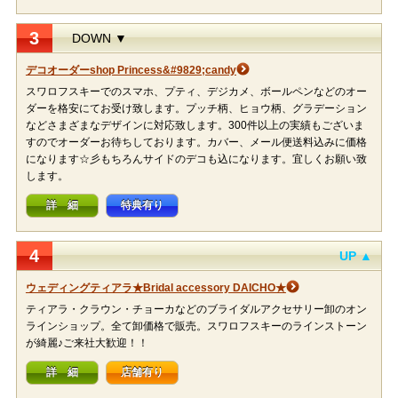
3
DOWN ▼
デコオーダーshop Princess&#9829;candy
スワロフスキーでのスマホ、プティ、デジカメ、ボールペンなどのオー
ダーを格安にてお受け致します。プッチ柄、ヒョウ柄、グラデーション
などさまざまなデザインに対応致します。300件以上の実績もございま
すのでオーダーお待ちしております。カバー、メール便送料込みに価格
になります☆彡もちろんサイドのデコも込になります。宜しくお願い致
します。
詳 細
特典有り
4
UP ▲
ウェディングティアラ★Bridal accessory DAICHO★
ティアラ・クラウン・チョーカなどのブライダルアクセサリー卸のオン
ラインショップ。全て卸価格で販売。スワロフスキーのラインストーン
が綺麗♪ご来社大歓迎！！
詳 細
店舗有り