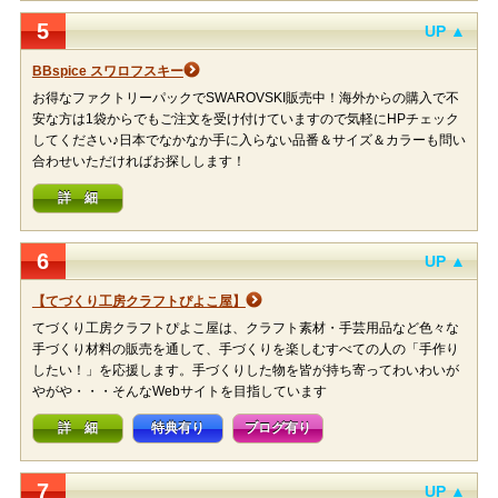
5
UP ▲
BBspice スワロフスキー
お得なファクトリーパックでSWAROVSKI販売中！海外からの購入で不
安な方は1袋からでもご注文を受け付けていますので気軽にHPチェック
してください♪日本でなかなか手に入らない品番＆サイズ＆カラーも問い
合わせいただければお探しします！
詳 細
6
UP ▲
【てづくり工房クラフトぴよこ屋】
てづくり工房クラフトぴよこ屋は、クラフト素材・手芸用品など色々な
手づくり材料の販売を通して、手づくりを楽しむすべての人の「手作り
したい！」を応援します。手づくりした物を皆が持ち寄ってわいわいが
やがや・・・そんなWebサイトを目指しています
詳 細
特典有り
ブログ有り
7
UP ▲