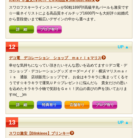
ｽﾜﾛﾌｽｷｰが激安!!ﾈｲﾙﾁｯﾌﾟとﾈｲﾙ用品★Stardust Nail★
スワロフスキーラインストーンが50粒189円!!高級半丸パールも激安です
☆一級ネイリストによる高品質ネイルチップ1600円〜も大好評☆結婚式
から普段使いまで幅広いデザインの中から選べます。
詳 細
ブログ有り
12
UP ▲
デコ電 デコレーション ショップ ｍａｒｉｓマリス
幸せな気持ちになってい頂きたいそんな思いを込めてます☆デコ電・デ
コショップ・デコレーショングッズ オーダーメイド・横浜マリスｍａｒ
ｉｓ 通販 店頭販売ショップです。 お金はキラキラに集まってくるそ
うです☆キラキラで運気ＵＰ☆プレゼントに悩んだら 貴女だけの思い
を込めたキラキラ小物で笑顔をＧｅｔ！沢山の喜びの声を頂いておりま
すm(_ _)m
詳 細
特典有り
店舗有り
ブログ有り
13
UP ▲
スワロ激安【Blinkieee】ブリンキー