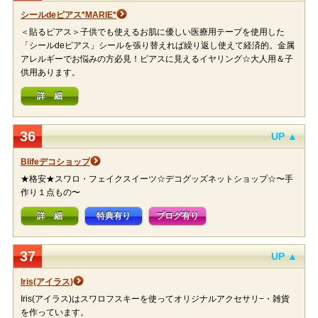
シールdeピアス*MARIE*
＜貼るピアス＞子供でも使えるお肌に優しい医療用テープを使用した
「シールdeピアス」シールを張り替えれば繰り返し使えて経済的。金属
アレルギーでお悩みの方必見！ピアスに見えるイヤリング☆大人用＆子
供用あります。
詳 細
36
UP ▲
Blifeデコショップ
★格安★スワロ・フェイクスイーツ☆デコグッズネットショップ☆〜手
作り１点もの〜
詳 細
特典有り
ブログ有り
37
UP ▲
Iris(アイラス)
Iris(アイラス)はスワロフスキーを使ってオリジナルアクセサリ−・雑貨
を作っています。