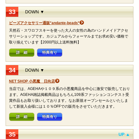
33
DOWN ▼
ビーズアクセサリー通販*andante-beads*
天然石・スワロフスキーを使った大人の女性の為のハンドメイドアクセ
サリーショップです。カジュアルからフォーマルまでお求め安い価格で
取り揃えています【2000円以上送料無料】
詳 細
特典有り
34
DOWN ▼
NET SHOP 小悪魔 日向店
当店では、AGEHAや１０９系の小悪魔商品を中心に激安で販売しており
ます。AGEHA雑誌掲載商品はもちろん109系ファッションコンテスト受
賞作品もお取り扱いしております。なお新規オープンセールといたしま
して新規入会様には１０％OFFでの販売をさせていただきます。
詳 細
特典有り
35
UP ▲