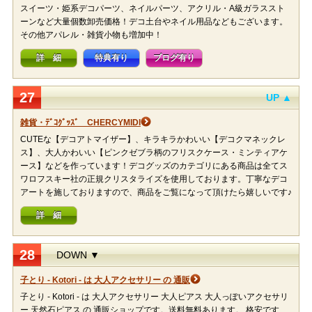
スイーツ・姫系デコパーツ、ネイルパーツ、アクリル・A級ガラススト
ーンなど大量個数卸売価格！デコ土台やネイル用品などもございます。
その他アパレル・雑貨小物も増加中！
詳 細
特典有り
ブログ有り
27
UP ▲
雑貨・ﾃﾞｺｸﾞｯｽﾞ CHERCYMIDI
CUTEな【デコアトマイザー】、キラキラかわいい【デコクマネックレ
ス】、大人かわいい【ピンクゼブラ柄のフリスクケース・ミンティアケ
ース】などを作っています！デコグッズのカテゴリにある商品は全てス
ワロフスキー社の正規クリスタライズを使用しております。丁寧なデコ
アートを施しておりますので、商品をご覧になって頂けたら嬉しいです♪
詳 細
28
DOWN ▼
子とり - Kotori - は 大人アクセサリー の 通販
子とり - Kotori - は 大人アクセサリー 大人ピアス 大人っぽいアクセサリ
ー 天然石ピアス の 通販ショップです。送料無料あります。 格安です