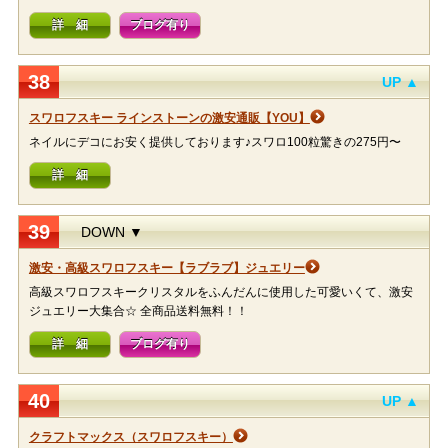
詳 細
ブログ有り
38
UP ▲
スワロフスキー ラインストーンの激安通販【YOU】
ネイルにデコにお安く提供しております♪スワロ100粒驚きの275円〜
詳 細
39
DOWN ▼
激安・高級スワロフスキー【ラブラブ】ジュエリー
高級スワロフスキークリスタルをふんだんに使用した可愛いくて、激安
ジュエリー大集合☆ 全商品送料無料！！
詳 細
ブログ有り
40
UP ▲
クラフトマックス（スワロフスキー）