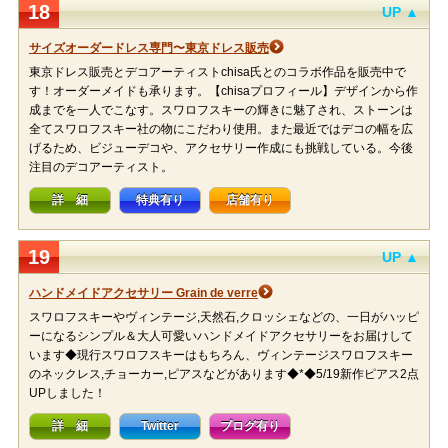
18
UP ▲
サイズオーダードレス専門〜東京ドレス販売
東京ドレス販売とデコアーティストchisa氏とのコラボ作品を販売中で
す！オーダーメイドも承ります。【chisaプロフィール】デザインから作
成までを一人でこなす。スワロフスキーの輝きに魅了され、ストーンは
全てスワロフスキー社の物にこだわり使用。また最近ではデコの幅を広
げるため、ビジューデコや、アクセサリー作成にも挑戦している。今後
注目のデコアーティスト。
詳 細
特典有り
店舗有り
19
UP ▲
ハンドメイドアクセサリー Grain de verre
スワロフスキーやヴィンテージ,天然石,クロッシェなどの、一日がハッピ
ーになるシンプル＆大人可愛いハンドメイドアクセサリーをお届けして
います◆現行スワロフスキーはもちろん、ヴィンテージスワロフスキー
のネックレス,チョーカー,ピアスなどがあります◆*◆5/19新作ピアス2点
UPしました！
詳 細
Twitter
ブログ有り