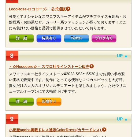
LocoRose-ロコローズ- 公式通販
可愛くてオシャレなスワロフスキーアイテムがプチプライス★姫系・お
嬢様系・お姉系など、ガーリー系ファッションが揃っております！どこ
にも負けない価格と品質で提供させていただいております。
詳 細
特典有り
Twitter
ブログ有り
8
UP ▲
・☆Nococoro☆・ スワロ社ラインストーン販売
スワロフスキー社ラインストーン#2028 SS3〜SS30までお買い求め安
い価格で販売中です。制作にとっても便利なマジカルピックも大好評。
貴女だけの大人のオリジナルデコアートを楽しみましょう。ただ今リニ
ューアルオープンにて大幅値下げ中です。
詳 細
店舗有り
9
UP ▲
小悪魔ageha掲載ドレス通販ColorDress(カラードレス)