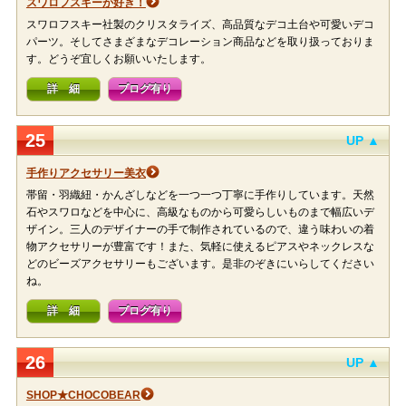
スワロフスキーが好き！
スワロフスキー社製のクリスタライズ、高品質なデコ土台や可愛いデコ
パーツ。そしてさまざまなデコレーション商品などを取り扱っておりま
す。どうぞ宜しくお願いいたします。
詳 細
ブログ有り
25
UP ▲
手作りアクセサリー美衣
帯留・羽織紐・かんざしなどを一つ一つ丁寧に手作りしています。天然
石やスワロなどを中心に、高級なものから可愛らしいものまで幅広いデ
ザイン。三人のデザイナーの手で制作されているので、違う味わいの着
物アクセサリーが豊富です！また、気軽に使えるピアスやネックレスな
どのビーズアクセサリーもございます。是非のぞきにいらしてください
ね。
詳 細
ブログ有り
26
UP ▲
SHOP★CHOCOBEAR