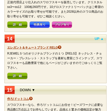
正規代理店より仕入れのスワロフスキーを販売しています。クリスタル
ss3〜ss12 100粒260円です。10グロスファクトリーパックはご希望の
カラーサイズのお取り寄せが可能です。また2028以外のスワロ商品のお
取り寄せも可能です。ぜひご相談ください。
詳 細
特典有り
ブログ有り
14
UP ▲
エレガント＆キュートブランド RELG
RJEWEL５つのオリジナルブランドの１つ【RELG】ネックレス・チョ
ーカー・ブレスレット・ストラップを素材も豊富にラインナップ。スワ
ロフスキーも品数豊富で他にもページがございますのでごゆっくりご覧
下さい。
詳 細
15
DOWN ▼
作ろ!ドットコム
スワロフスキ―なら、作ろ!ドットコムにお任せ！ビーズワークに必要な
商品数1万点以上でお待ちしています。品揃えと驚きの価格設定が魅力