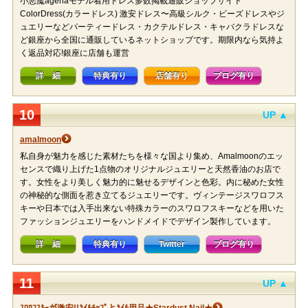
小悪魔agehaモデル着用ドレス多数掲載通販ショップサイト
ColorDress(カラードレス) 激安ドレス〜高級シルク・ビーズドレスやジ
ュエリーなどパーティードレス・カクテルドレス・キャバクラドレスな
ど銀座から全国に通販しているネットショップです。期限内なら気持よ
く返品対応!銀座に店舗も運営
詳 細
特典有り
店舗有り
ブログ有り
10
UP ▲
amalmoon
私自身が魅力を感じた素材たちを様々な国より集め、Amalmoonのエッ
センスで織り上げた1点物のオリジナルジュエリーと天然香油のお店で
す。女性をより美しく魅力的に魅せるデザインと色彩。内に秘めた女性
の神秘的な側面を惹き立てるジュエリーです。ヴィンテージスワロフス
キーや日本では入手出来ない特殊カラーのスワロフスキーなどを用いた
ファッションジュエリーをハンドメイドでデザイン製作しています。
詳 細
特典有り
Twitter
ブログ有り
11
UP ▲