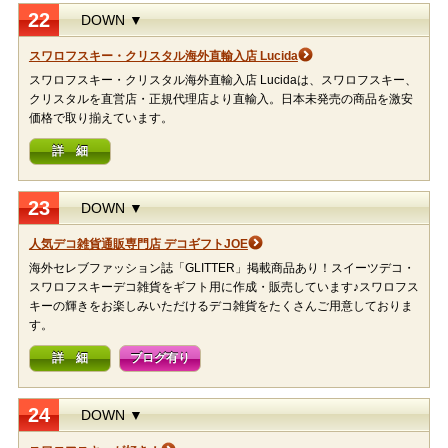
22
DOWN ▼
スワロフスキー・クリスタル海外直輸入店 Lucida
スワロフスキー・クリスタル海外直輸入店 Lucidaは、スワロフスキー、
クリスタルを直営店・正規代理店より直輸入。日本未発売の商品を激安
価格で取り揃えています。
詳 細
23
DOWN ▼
人気デコ雑貨通販専門店 デコギフトJOE
海外セレブファッション誌「GLITTER」掲載商品あり！スイーツデコ・
スワロフスキーデコ雑貨をギフト用に作成・販売しています♪スワロフス
キーの輝きをお楽しみいただけるデコ雑貨をたくさんご用意しておりま
す。
詳 細
ブログ有り
24
DOWN ▼