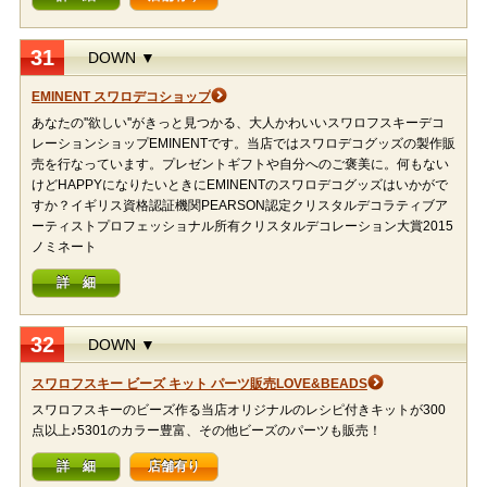
31
DOWN ▼
EMINENT スワロデコショップ
あなたの''欲しい''がきっと見つかる、大人かわいいスワロフスキーデコ
レーションショップEMINENTです。当店ではスワロデコグッズの製作販
売を行なっています。プレゼントギフトや自分へのご褒美に。何もない
けどHAPPYになりたいときにEMINENTのスワロデコグッズはいかがで
すか？イギリス資格認証機関PEARSON認定クリスタルデコラティブア
ーティストプロフェッショナル所有クリスタルデコレーション大賞2015
ノミネート
詳 細
32
DOWN ▼
スワロフスキー ビーズ キット パーツ販売LOVE&BEADS
スワロフスキーのビーズ作る当店オリジナルのレシピ付きキットが300
点以上♪5301のカラー豊富、その他ビーズのパーツも販売！
詳 細
店舗有り