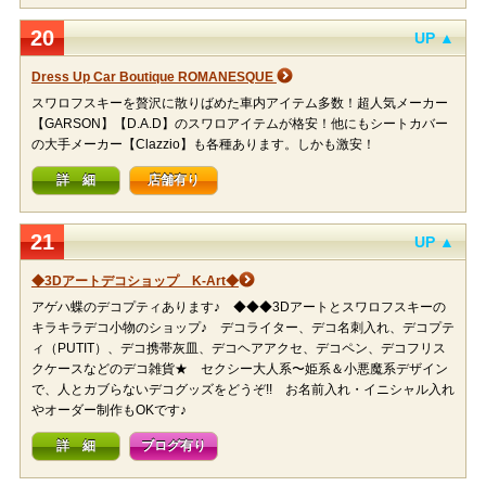
20
UP ▲
Dress Up Car Boutique ROMANESQUE
スワロフスキーを贅沢に散りばめた車内アイテム多数！超人気メーカー
【GARSON】【D.A.D】のスワロアイテムが格安！他にもシートカバー
の大手メーカー【Clazzio】も各種あります。しかも激安！
詳 細
店舗有り
21
UP ▲
◆3Dアートデコショップ K-Art◆
アゲハ蝶のデコプティあります♪ ◆◆◆3Dアートとスワロフスキーの
キラキラデコ小物のショップ♪ デコライター、デコ名刺入れ、デコプテ
ィ（PUTIT）、デコ携帯灰皿、デコヘアアクセ、デコペン、デコフリス
クケースなどのデコ雑貨★ セクシー大人系〜姫系＆小悪魔系デザイン
で、人とカブらないデコグッズをどうぞ!! お名前入れ・イニシャル入れ
やオーダー制作もOKです♪
詳 細
ブログ有り