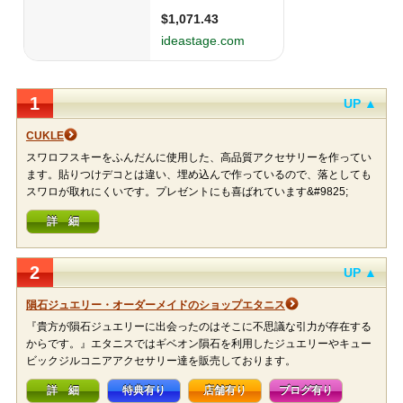
1
UP ▲
CUKLE
スワロフスキーをふんだんに使用した、高品質アクセサリーを作ってい
ます。貼りつけデコとは違い、埋め込んで作っているので、落としても
スワロが取れにくいです。プレゼントにも喜ばれています&#9825;
詳 細
2
UP ▲
隕石ジュエリー・オーダーメイドのショップエタニス
『貴方が隕石ジュエリーに出会ったのはそこに不思議な引力が存在する
からです。』エタニスではギベオン隕石を利用したジュエリーやキュー
ビックジルコニアアクセサリー達を販売しております。
詳 細
特典有り
店舗有り
ブログ有り