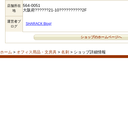
564-0051
店舗所在
大阪府??????21-10??????????2F
地
運営者ブ
SHARACK Blog!
ログ
ショップのホームページへ
ホーム
>
オフィス用品・文房具
>
名刺
> ショップ詳細情報