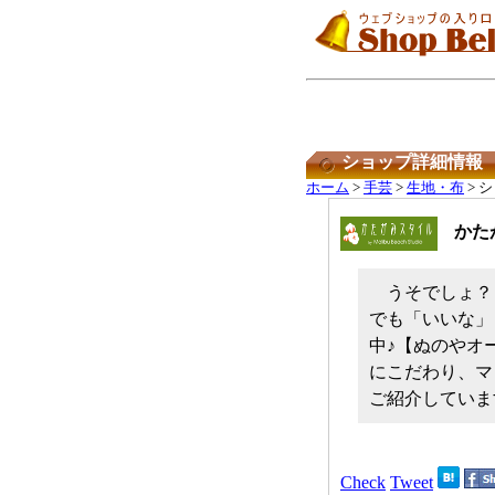
ショップ詳細情報
ホーム
>
手芸
>
生地・布
> 
かた
うそでしょ？
でも「いいな」
中♪【ぬのやオ
にこだわり、マ
ご紹介していま
Check
Tweet