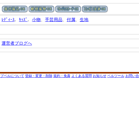
ﾚﾃﾞｨｰｽ
、
ｷｯｽﾞ
、
小物
、
手芸用品
、
付属
、
生地
運営者ブログへ
ップベルについて
登録・変更・削除
規約・免責
よくある質問
お知らせ
ベルツール
お問い合