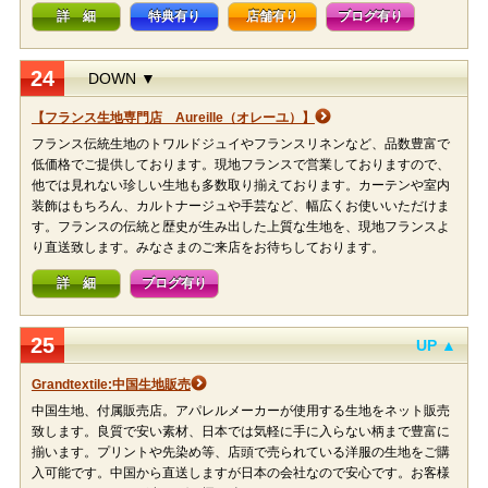
詳 細
特典有り
店舗有り
ブログ有り
24
DOWN ▼
【フランス生地専門店 Aureille（オレーユ）】
フランス伝統生地のトワルドジュイやフランスリネンなど、品数豊富で
低価格でご提供しております。現地フランスで営業しておりますので、
他では見れない珍しい生地も多数取り揃えております。カーテンや室内
装飾はもちろん、カルトナージュや手芸など、幅広くお使いいただけま
す。フランスの伝統と歴史が生み出した上質な生地を、現地フランスよ
り直送致します。みなさまのご来店をお待ちしております。
詳 細
ブログ有り
25
UP ▲
Grandtextile:中国生地販売
中国生地、付属販売店。アパレルメーカーが使用する生地をネット販売
致します。良質で安い素材、日本では気軽に手に入らない柄まで豊富に
揃います。プリントや先染め等、店頭で売られている洋服の生地をご購
入可能です。中国から直送しますが日本の会社なので安心です。お客様