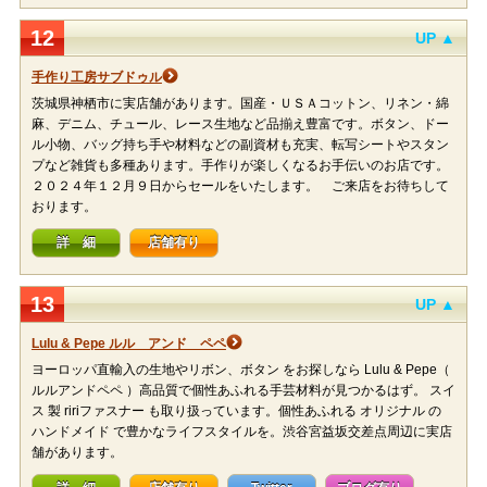
12
UP ▲
手作り工房サブドゥル
茨城県神栖市に実店舗があります。国産・ＵＳＡコットン、リネン・綿
麻、デニム、チュール、レース生地など品揃え豊富です。ボタン、ドー
ル小物、バッグ持ち手や材料などの副資材も充実、転写シートやスタン
プなど雑貨も多種あります。手作りが楽しくなるお手伝いのお店です。
２０２４年１２月９日からセールをいたします。 ご来店をお待ちして
おります。
詳 細
店舗有り
13
UP ▲
Lulu & Pepe ルル アンド ペペ
ヨーロッパ直輸入の生地やリボン、ボタン をお探しなら Lulu & Pepe（
ルルアンドペペ ）高品質で個性あふれる手芸材料が見つかるはず。 スイ
ス 製 ririファスナー も取り扱っています。個性あふれる オリジナル の
ハンドメイド で豊かなライフスタイルを。渋谷宮益坂交差点周辺に実店
舗があります。