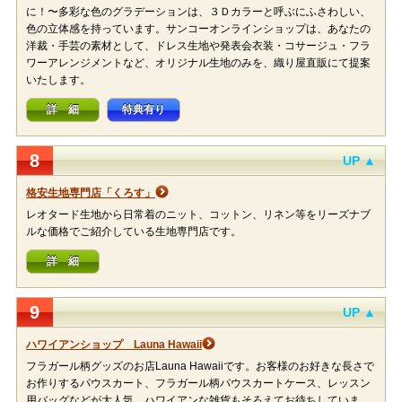
に！〜多彩な色のグラデーションは、３Ｄカラーと呼ぶにふさわしい、
色の立体感を持っています。サンコーオンラインショップは、あなたの
洋裁・手芸の素材として、ドレス生地や発表会衣装・コサージュ・フラ
ワーアレンジメントなど、オリジナル生地のみを、織り屋直販にて提案
いたします。
詳 細
特典有り
8
UP ▲
格安生地専門店「くろす」
レオタード生地から日常着のニット、コットン、リネン等をリーズナブ
ルな価格でご紹介している生地専門店です。
詳 細
9
UP ▲
ハワイアンショップ Launa Hawaii
フラガール柄グッズのお店Launa Hawaiiです。お客様のお好きな長さで
お作りするパウスカート、フラガール柄パウスカートケース、レッスン
用バッグなどが大人気。ハワイアンな雑貨もそろえてお待ちしていま