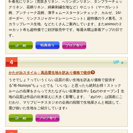
6-春先にリネン（荒炊きリネン、へリンボンリネン、タンブラーチェッ
クリネン、花柄リネン、綿麻刺繍生地など）やニット（マーガレット
柄、アンティーク花柄、薄手ｓムースタータンチェック、カルゼ、16/-
ボーダー、リンクスジャガードレーシーニット）超特価のラメ裏毛、ス
カラップレース生地、などたくさんご案内しています。またanimoの２
ｍカット布も超特価でご好評販売中です。毎週火曜は新着アップの日で
す。
詳 細
特典有り
ブログ有り
4
UP ▲
かたがみスタイル：高品質生地を訳あり価格で提供
うそでしょ？っていうくらい品質の良い生地を訳あり価格で提供す
る”布-Nunoya”ちょっとでも「いいな」と思ったら絶対お得！ストック
ルームの在庫をさらって大たなざらい在庫放出中♪【ぬのやオープン】生
地の品質は作品の出来栄えに大きく影響します。「ぬのや」は国産にこ
だわり、マリブビーチスタジオの企画の段階で生地屋さんと相談して、
選び抜いた生地をご紹介しています♪
詳 細
ブログ有り