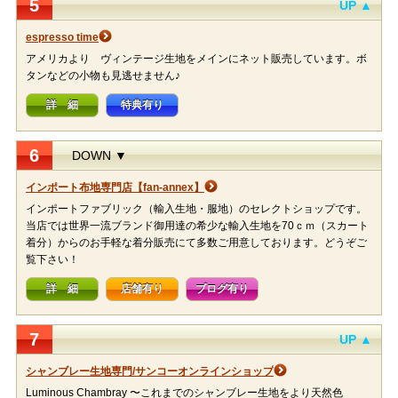
5
UP ▲
espresso time
アメリカより ヴィンテージ生地をメインにネット販売しています。ボ
タンなどの小物も見逃せません♪
詳 細
特典有り
6
DOWN ▼
インポート布地専門店【fan-annex】
インポートファブリック（輸入生地・服地）のセレクトショップです。
当店では世界一流ブランド御用達の希少な輸入生地を70ｃｍ（スカート
着分）からのお手軽な着分販売にて多数ご用意しております。どうぞご
覧下さい！
詳 細
店舗有り
ブログ有り
7
UP ▲
シャンブレー生地専門/サンコーオンラインショップ
Luminous Chambray 〜これまでのシャンブレー生地をより天然色