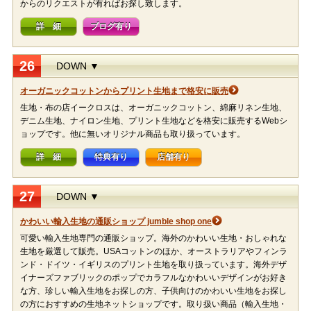
からのリクエストが有ればお探し致します。
詳 細
ブログ有り
26
DOWN ▼
オーガニックコットンからプリント生地まで格安に販売
生地・布の店イークロスは、オーガニックコットン、綿麻リネン生地、
デニム生地、ナイロン生地、プリント生地などを格安に販売するWebシ
ョップです。他に無いオリジナル商品も取り扱っています。
詳 細
特典有り
店舗有り
27
DOWN ▼
かわいい輸入生地の通販ショップ jumble shop one
可愛い輸入生地専門の通販ショップ。海外のかわいい生地・おしゃれな
生地を厳選して販売。USAコットンのほか、オーストラリアやフィンラ
ンド・ドイツ・イギリスのプリント生地を取り扱っています。海外デザ
イナーズファブリックのポップでカラフルなかわいいデザインがお好き
な方、珍しい輸入生地をお探しの方、子供向けのかわいい生地をお探し
の方におすすめの生地ネットショップです。取り扱い商品（輸入生地・