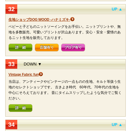
32
UP ▲
生地ショップDOG WOOD -ハナミズキ-
ベビーと子どものニットソーイングをお手伝い。ニットプリントや、無
地を多数販売。可愛いプリントが沢山あります。安心・安全・愛情のあ
るニット生地を販売しております。
詳 細
店舗有り
ブログ有り
33
DOWN ▼
Vintage Fabric fun
当店は、アンティークやビンテージの一点ものの生地、キルト等扱う生
地のセレクトショップです。 古きよき時代 60年代、70年代の生地を
中心にそろえております。 昔にタイムスリップしたような気分でご覧く
ださい。
詳 細
34
UP ▲