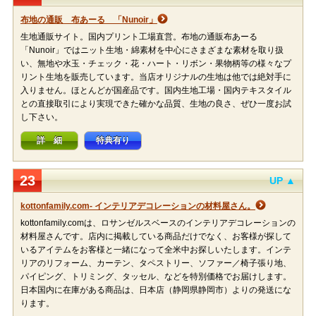
布地の通販 布あーる 「Nunoir」
生地通販サイト。国内プリント工場直営。布地の通販布あーる
「Nunoir」ではニット生地・綿素材を中心にさまざまな素材を取り扱
い、無地や水玉・チェック・花・ハート・リボン・果物柄等の様々なプ
リント生地を販売しています。当店オリジナルの生地は他では絶対手に
入りません。ほとんどが国産品です。国内生地工場・国内テキスタイル
との直接取引により実現できた確かな品質、生地の良さ、ぜひ一度お試
し下さい。
詳 細
特典有り
23
UP ▲
kottonfamily.com- インテリアデコレーションの材料屋さん。
kottonfamily.comは、ロサンゼルスベースのインテリアデコレーションの
材料屋さんです。店内に掲載している商品だけでなく、お客様が探して
いるアイテムをお客様と一緒になって全米中お探しいたします。インテ
リアのリフォーム、カーテン、タペストリー、ソファー／椅子張り地、
パイピング、トリミング、タッセル、などを特別価格でお届けします。
日本国内に在庫がある商品は、日本店（静岡県静岡市）よりの発送にな
ります。