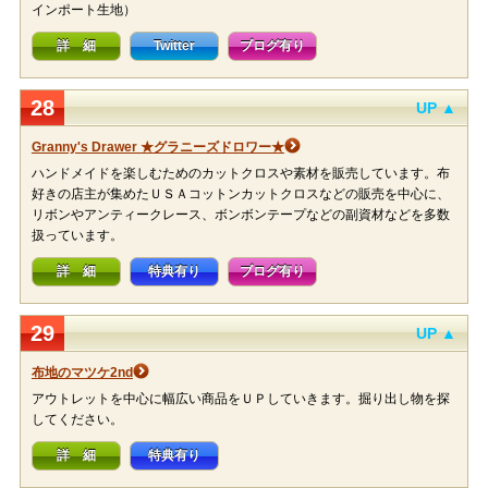
インポート生地）
詳 細
Twitter
ブログ有り
28
UP ▲
Granny's Drawer ★グラニーズドロワー★
ハンドメイドを楽しむためのカットクロスや素材を販売しています。布
好きの店主が集めたＵＳＡコットンカットクロスなどの販売を中心に、
リボンやアンティークレース、ボンボンテープなどの副資材などを多数
扱っています。
詳 細
特典有り
ブログ有り
29
UP ▲
布地のマツケ2nd
アウトレットを中心に幅広い商品をＵＰしていきます。掘り出し物を探
してください。
詳 細
特典有り