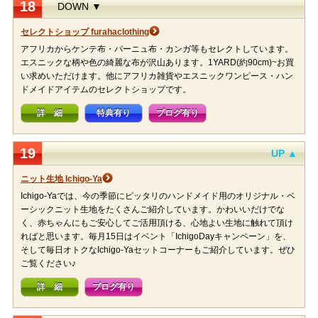
18
DOWN ▼
セレクトショップ furahaclothing
アフリカからケンテ布・パーニュ布・カンガ等もセレクトしています。
エスニックな柄や色の綺麗な布が沢山あります。1YARD(約90cm)~お買
い求めいただけます。他にアフリカ雑貨やエスニックワンピース・ハン
ドメイドアイテムのセレクトショップです。
詳 細
特典有り
ブログ有り
19
UP ▲
ニット生地 Ichigo-Ya
Ichigo-Yaでは、今の季節にピッタリのハンドメイド用のオリジナル・ベ
ーシックニット生地をたくさんご紹介しています。かわいいだけでな
く、赤ちゃんにもご安心してご活用頂ける、心地よい生地に触れて頂け
ればと思います。毎月15日はイベント「IchigoDayキャンペーン」を、
そして毎日オトクなIchigo-Yaセットコーナーもご紹介しています。ぜひ
ご覧ください♪
詳 細
ブログ有り