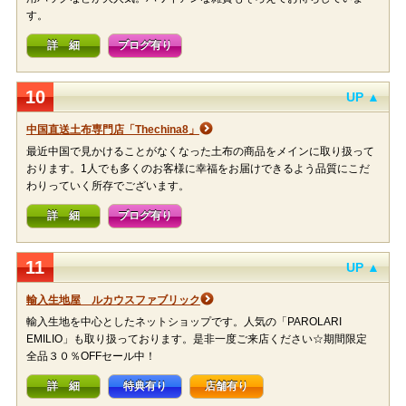
す。
詳 細
ブログ有り
10
UP ▲
中国直送土布専門店「Thechina8」
最近中国で見かけることがなくなった土布の商品をメインに取り扱って
おります。1人でも多くのお客様に幸福をお届けできるよう品質にこだ
わりっていく所存でございます。
詳 細
ブログ有り
11
UP ▲
輸入生地屋 ルカウスファブリック
輸入生地を中心としたネットショップです。人気の「PAROLARI
EMILIO」も取り扱っております。是非一度ご来店ください☆期間限定
全品３０％OFFセール中！
詳 細
特典有り
店舗有り