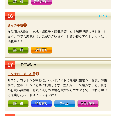
詳 細
ブログ有り
16
UP ▲
きもの幸造
洋品用の大島紬「無地・縞格子・龍郷柄等」を本場鹿児島よりお届けし
ます。中でも黒無地は人気がございます。お買い得なアウトレット品も
掲載中！！
詳 細
店舗有り
17
DOWN ▼
アンクローズ・布屋
リネン、コットンを中心に、ハンドメイドに最適な生地を お買い得価
格で、型紙、レシピと共に提案します。型紙セットで購入すると、驚き
のお買い得価格！お気に入りの生地を雑貨からウエアまで、作れる学べ
る充実したハンドメイドライフに！
詳 細
特典有り
Twitter
ブログ有り