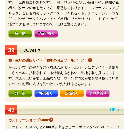
す。 全商品送料無料です。 ヨーロッパの楽しい色使いや、動物や花
柄のパターンの布をたくさんご用意しております。 ジャーマンファブ
リック、こども柄のカットクロス、はぎれセット、チロリアンテープな
ど、パッチワークやハンドメイド材料にぴったりです。 ドイツでの生
活ブログもやっていますので、ぜひご覧ください。
詳 細
ブログ有り
39
DOWN ▼
布・生地の通販サイト「布地のお店ソールパーノ」
かわいい布地の好きな方へ布地のお店ソールパーノはデザイナー渡部サ
トさんの本に掲載されている特長あるかわいい生地を取り扱っていま
す。大人っぽい布地、上品な布地、様々な表情の布地を取り扱っていま
すので、お気に入りを見つけていただけると思います。
詳 細
特典有り
店舗有り
ブログ有り
40
UP ▲
カントリーショップAnnie
コットン・リネンなど2000反以上をはじめ、ボタンやバテンレース、チ