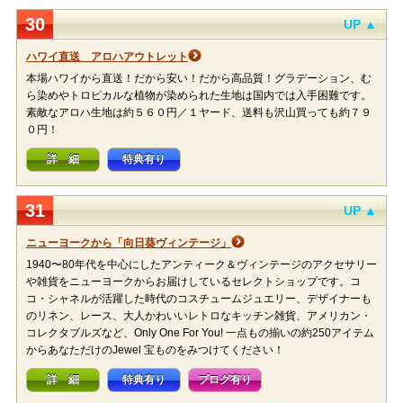
30
UP ▲
ハワイ直送 アロハアウトレット
本場ハワイから直送！だから安い！だから高品質！グラデーション、む
ら染めやトロピカルな植物が染められた生地は国内では入手困難です。
素敵なアロハ生地は約５６０円／１ヤード、送料も沢山買っても約７９
０円！
詳 細
特典有り
31
UP ▲
ニューヨークから「向日葵ヴィンテージ」
1940〜80年代を中心にしたアンティーク＆ヴィンテージのアクセサリー
や雑貨をニューヨークからお届けしているセレクトショップです。コ
コ・シャネルが活躍した時代のコスチュームジュエリー、デザイナーも
のリネン、レース、大人かわいいレトロなキッチン雑貨、アメリカン・
コレクタブルズなど、Only One For You! 一点もの揃いの約250アイテム
からあなただけのJewel 宝ものをみつけてください！
詳 細
特典有り
ブログ有り