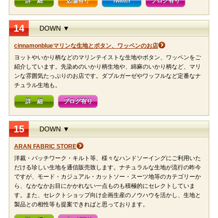
詳 細
店舗有り
Twitter
ブログ有り
14
DOWN ▼
cinnamonblueマリンな生地とボタン、ワッペンのお店
ヨットやいかり柄などのマリンテイストな生地やボタン、ワッペンをご
紹介しています。先染めのいかり柄生地や、綿麻のいかり柄など、マリ
ンな雰囲気たっぷりのお店です。ダブルガーゼやワッフルなど定番なナ
チュラル生地も。
詳 細
ブログ有り
15
DOWN ▼
ARAN FABRIC STORE
洋裁・パッチワーク・キルト等、様々なハンドソーイングにご利用いた
だける珍しい生地を通信販売致します。ナチュラルな生地が流行の昨今
ですが、モード・カジュアル・カットソー・スーツ地等のカテゴリーか
ら、なかなかお目にかかれない一点ものも積極的にセレクトしていま
す。また、セレクトショップ向け企画生産のノウハウを活かし、生地と
製品との相性等も提案できればと思っております。