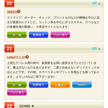
20
UP ▲
SEEKS
ストライプ、ボーダー、チェック、プリントものなどの柄物を中心に店
主が直接セレクトした、コットン系を中心にポリエステル、ウールなど
の各種生地の取扱い。※本店サイトとなります。
詳 細
特典有り
ブログ有り
21
UP ▲
Latka(ラトカ)
上質なアパレル用の布や、副資材をお得に提供させていただいていま
す。量は少ないものもありますが、二度と出会えないデッドストックが
ほとんどです。その他、カラーリネンやプリント生地なども扱っており
ます。よろしければご覧下さいませ♪
詳 細
特典有り
店舗有り
Twitter
ブログ有り
22
DOWN ▼