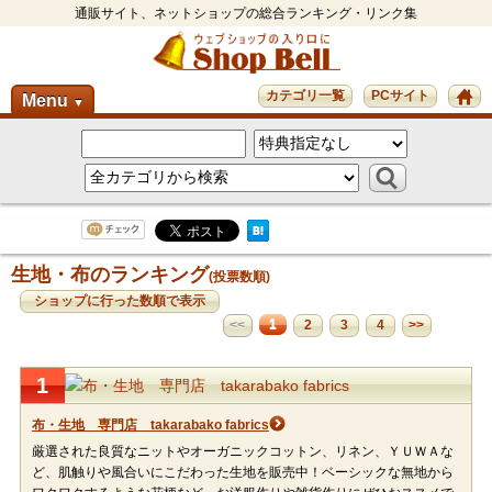
通販サイト、ネットショップの総合ランキング・リンク集
カテゴリ一覧
PCサイト
Menu
▼
生地・布のランキング
(投票数順)
ショップに行った数順で表示
1
<<
2
3
4
>>
1
布・生地 専門店 takarabako fabrics
厳選された良質なニットやオーガニックコットン、リネン、ＹＵＷＡな
ど、肌触りや風合いにこだわった生地を販売中！ベーシックな無地から