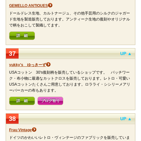
GEMELLO ANTIQUES
ドールドレス生地、カルトナージュ、その他手芸用のシルクのジャガー
ド生地を製造販売しております。アンティーク生地の復刻やオリジナル
で柄をおこして製織してます。
詳 細
37
UP ▲
yukky's ゆっきーず
USAコットン 30's復刻柄を販売しているショップです。 パッチワー
ク・布小物に最適なカットクロスを販売しております。レトロ・可愛い
USAコットンたくさんご用意しております。ロラライ・シシリーメアリ
ーバーカーの布もあります。
詳 細
ブログ有り
38
UP ▲
Frau Vintage
ドイツのかわいいレトロ・ヴィンテージのファブリックを販売していま