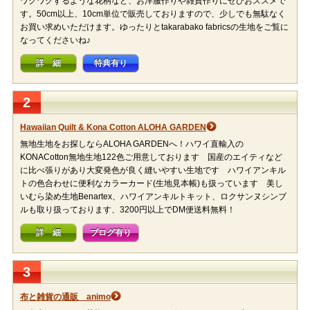
ワクワクするような花柄など、お洋服作りや雑貨作りにぜひおススメで
す。50cm以上、10cm単位で販売しておりますので、少しでも無駄なく
お買い求めいただけます。ゆったりとtakarabako fabricsの生地をご覧に
なってくださいね♪
詳 細
特典有り
2
Hawaiian Quilt & Kona Cotton ALOHA GARDEN
無地生地をお探しならALOHA GARDENへ！ハワイ直輸入の
KONACotton無地生地122色ご用意しております 国産のエイティなど
に比べ張りがあり大変発色が良く縫いやすい生地です ハワイアンキル
トの色合わせに便利なカラーカード(生地見本帳)も扱っています 美し
いむら染め生地Benartex、ハワイアンキルトキット、ロクサンヌシンブ
ルも取り扱っております、3200円以上でDM便送料無料！
詳 細
ブログ有り
3
布と雑貨の通販 animo