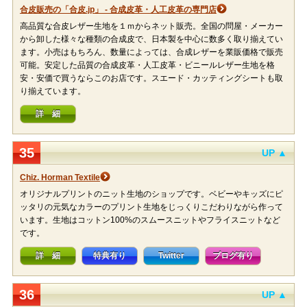
合皮販売の「合皮.jp」 - 合成皮革・人工皮革の専門店
高品質な合皮レザー生地を１ｍからネット販売。全国の問屋・メーカー
から卸した様々な種類の合成皮で、日本製を中心に数多く取り揃えてい
ます。小売はもちろん、数量によっては、合成レザーを業販価格で販売
可能。安定した品質の合成皮革・人工皮革・ビニールレザー生地を格
安・安価で買うならこのお店です。スエード・カッティングシートも取
り揃えています。
詳 細
35
UP ▲
Chiz. Horman Textile
オリジナルプリントのニット生地のショップです。ベビーやキッズにピ
ッタリの元気なカラーのプリント生地をじっくりこだわりながら作って
います。生地はコットン100%のスムースニットやフライスニットなど
です。
詳 細
特典有り
Twitter
ブログ有り
36
UP ▲