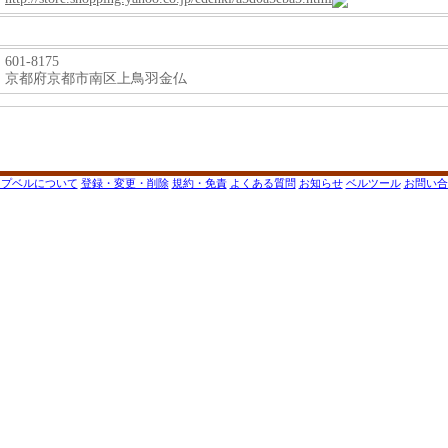
601-8175
京都府京都市南区上鳥羽金仏
ップベルについて
登録・変更・削除
規約・免責
よくある質問
お知らせ
ベルツール
お問い合