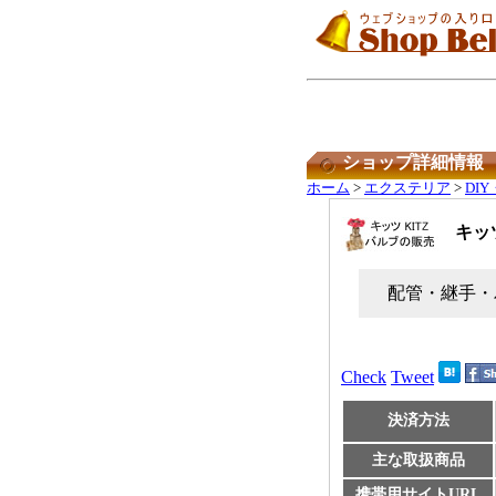
ショップ詳細情報
ホーム
>
エクステリア
>
DI
キッ
配管・継手・バ
Check
Tweet
決済方法
主な取扱商品
携帯用サイトURL