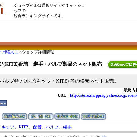
ショップベルは通販サイトやネットショ
ップの
総合ランキングサイトです。
Y・日曜大工
> ショップ詳細情報
ツ(KITZ)配管・継手・バルブ製品のネット販売
ルブ類 バルブ(キッツ・KITZ) 等の格安ネット販売。
最終内容
URL：
http://store.shopping.yahoo.co.jp/ede
キッツ
、
KITZ
、
配管
、
バルブ
、
継手
http://store.shopping.yahoo.co.jp/edenki/a5d0a5eba5.html