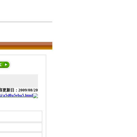
更新日：2009/08/20
nki/a5d0a5eba5.html