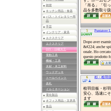
す。ホームセン
「吊る」「引っ張
雑貨
品を多数取り扱
キッチン用品・食器
バス・トイレタリー用
品
手芸
5
Puntatore L
インテリア・家具
エクステリア
Dopo aver esamina
エクステリア
&#224; anche spie
DIY・日曜大工
onale. Ho cercato
電動工具
questo prodotto fo
機械・工具
木材・木工材料
ウッドデッキ
6
杉・桧羽
トールペイント
表札
桧羽目板・杉羽
イルミネーション
安心、迅速にそ
電化製品
ます
オフィス用品・文房具
食品