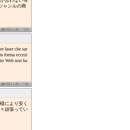
が合わない等
いジャンルの商
(7日/1ヶ月)･･･7/24
e laser che sar
in forma eccezi
 sito Web non ha
(7日/1ヶ月)･･･7/32
様により安く
々頑張ってい