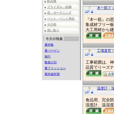
飲み物
ブライダル・結婚
7
木一筋ド
花・ガーデニング
ペット・ペット用品
『木一筋』の思
集成材フリー板
その他
大工用材から建
買い取り
夏特集
夏バーゲン
8
工場直営！造
旅行
工事範囲は、神
敬老の日
品質でリーズナ
夏ファッション
紫外線対策
9
温度計・
食品用、完全防
湿度計、温湿度