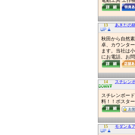
電動工具 工作
13
あきたの
秋田から自然素
卓、カウンター
ます。当社は小
にお電話、お問
14
スチレン
スチレンボード
料！！ポスター
15
モダン＆