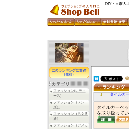
DIY・日曜大
ファッション(レディ
1
タイルカ
ース)
ファッション（メン
タイルカーペッ
ズ）
を取り扱ってい
ファッション（男女共
通）
ファッション（アメカ