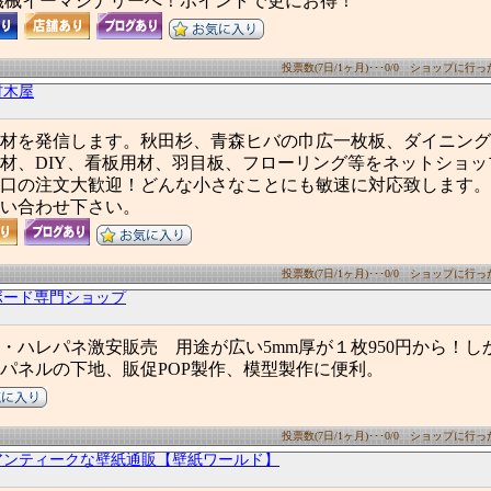
機械イーマシナリーへ！ポイントで更にお得！
投票数(7日/1ヶ月)･･･0/0 ショップに行った数
材木屋
材を発信します。秋田杉、青森ヒバの巾広一枚板、ダイニング
材、DIY、看板用材、羽目板、フローリング等をネットショッ
口の注文大歓迎！どんな小さなことにも敏速に対応致します。
い合わせ下さい。
投票数(7日/1ヶ月)･･･0/0 ショップに行った数
ボード専門ショップ
・ハレパネ激安販売 用途が広い5mm厚が１枚950円から！し
パネルの下地、販促POP製作、模型製作に便利。
投票数(7日/1ヶ月)･･･0/0 ショップに行った数
アンティークな壁紙通販【壁紙ワールド】