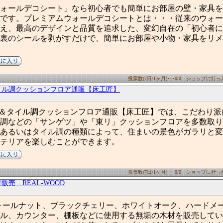
ォールデコシート」なら初心者でも簡単にお部屋の壁・家具を
です。プレミアムウォールデコシートとは・・・従来のウォー
え、最高のデザインと品質を追求した、変幻自在の「初心者に
裏のシールを剥がすだけで、簡単にお部屋や小物・家具をリメ
投票数(7日/1ヶ月)･･･0/0 ショップに行った数
イル調クッションフロア通販【床工匠】
目＆タイル調クッションフロア通販【床工匠】では、こだわり派
調などの「サンゲツ」や「東リ」クッションフロアを多数取り
あるいはタイル調の種類によって、住まいの景色がガラリと変
テリアを楽しむことができます。
投票数(7日/1ヶ月)･･･0/0 ショップに行った数
販売 REAL-WOOD
ォールナット、ブラックチェリー、ホワイトオーク、ハードメ
ル、カウンター、棚板などに使用する無垢の木材を販売してい