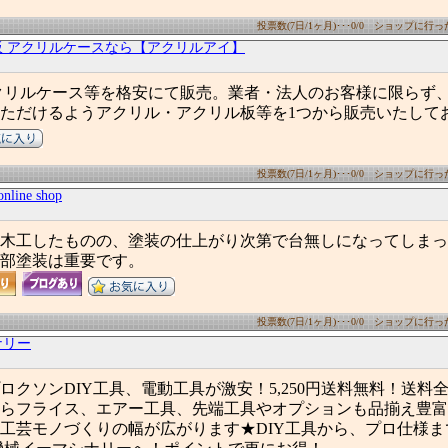
投票数(7日/1ヶ月)･･･0/0 ショップに行った数
板 アクリルケースなら【アクリルアイ】
クリルケース等を格安にて販売。業者・法人のお客様に限らず
ただけるようアクリル・アクリル板等を1つから販売いたして
投票数(7日/1ヶ月)･･･0/0 ショップに行った数
online shop
木工したものの、塗装の仕上がり次第で台無しになってしまっ
部塗装は重要です。
投票数(7日/1ヶ月)･･･0/0 ショップに行った数
ナリー
プロクソンDIY工具、電動工具が激安！5,250円送料無料！送料全
らフライス、エアー工具、先端工具やオプションも品揃え豊富
工芸モノづくりの幅が広がります★DIY工具から、プロ仕様ま