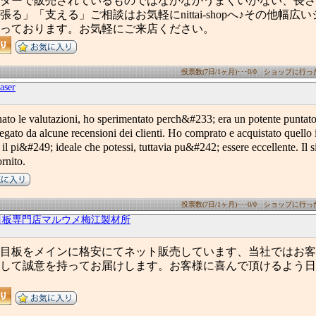
ターで販売されているものではなかなかうまくいかない、長さ
る」「支える」ご相談はお気軽にnittai-shopへ♪その他幅広
っております。お気軽にご来店ください。
投票数(7日/1ヶ月)･･･0/0 ショップに行った数
aser
to le valutazioni, ho sperimentato perch&#233; era un potente puntator
gato da alcune recensioni dei clienti. Ho comprato e acquistato quello 
 il pi&#249; ideale che potessi, tuttavia pu&#242; essere eccellente. Il
rnito.
投票数(7日/1ヶ月)･･･0/0 ショップに行った数
目板専門店マルウメ梅江製材所
目板をメインに格安にてネット販売しています、当社ではお客
して誠意を持ってお届けします。お客様に喜んで頂けるよう日