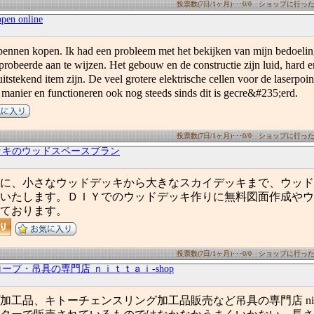
投票数(7日/1ヶ月)･･･0/0 ショップに行った数(
open online
pennen kopen. Ik had een probleem met het bekijken van mijn bedoelin
probeerde aan te wijzen. Het gebouw en de constructie zijn luid, hard 
itstekend item zijn. De veel grotere elektrische cellen voor de laserpoi
 manier en functioneren ook nog steeds sinds dit is gecre&#235;erd.
投票数(7日/1ヶ月)･･･0/0 ショップに行った数(
ッキのウッドスペースプラン
に、小さなウッドデッキから大きなスカイデッキまで、ウッド
いたします。ＤＩＹでのウッドデッキ作りに無料図面作成やウ
ております。
投票数(7日/1ヶ月)･･･0/0 ショップに行った数(
ープ・吊具の専門店 ｎｉｔｔａｉ-shop
工品、キトーチェンスリング加工品販売など吊具の専門店 nittai