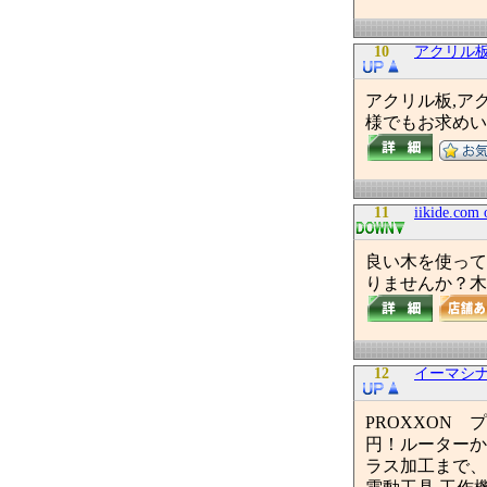
10
アクリル
アクリル板,ア
様でもお求めい
11
iikide.com 
良い木を使って
りませんか？木
12
イーマシ
PROXXON 
円！ルーターか
ラス加工まで、