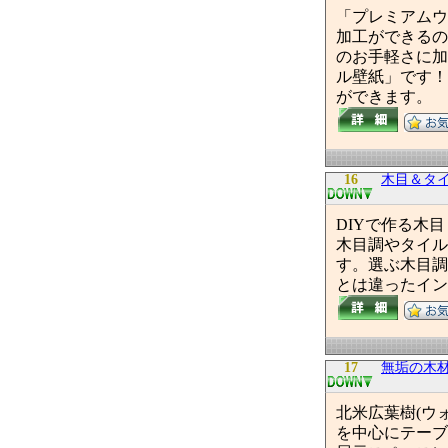
「プレミアムウ
加工ができるの
のお手軽さに加
ル壁紙」です！
ができます。
16
木目＆タ
DIYで作る木
木目調やタイル
す。選ぶ木目調
とは違ったイン
17
無垢の木材
北米広葉樹(ウ
を中心にテーブ