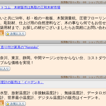
投票数(7日/1ヶ月)･･･0/0 ショップに行った数
ットコム 木材販売は鳥取の三和木材市場
いと共に50年。杉・桧の一枚板、木製測量杭、圧密フローリ
、彫刻材、仕上げ用の自然塗料など、木の事なら何でもお任せ
築用材まで、お探しの材がございましたらお気軽にお問い合わ
投票数(7日/1ヶ月)･･･0/0 ショップに行った数
り付け家具の"Narutaka"
奈川、東京、静岡。中間マージンがかからない分、コストダウ
ブルな価格を実現！
投票数(7日/1ヶ月)･･･0/0 ショップに行った数
湿度計の販売は「イーデンキ」
水型、放射温度計（非接触温度計）、無線温度計、データロガ
計、世界最小温度計、デジタル温度計の販売はイーデンキ。