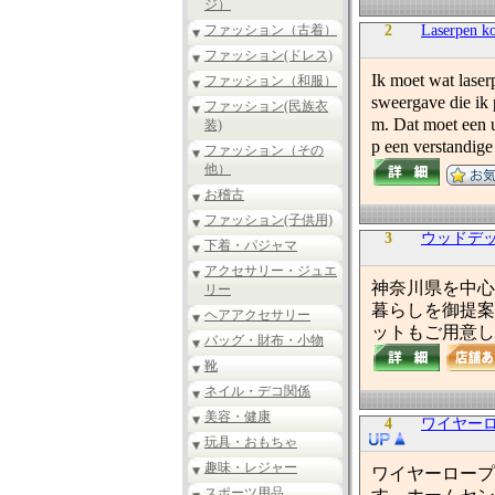
ジ）
ファッション（古着）
2
Laserpen k
ファッション(ドレス)
Ik moet wat laser
ファッション（和服）
sweergave die ik 
ファッション(民族衣
m. Dat moet een u
装)
p een verstandige
ファッション（その
他）
お稽古
ファッション(子供用)
3
ウッドデ
下着・パジャマ
アクセサリー・ジュエ
神奈川県を中心
リー
暮らしを御提案
ヘアアクセサリー
ットもご用意し
バッグ・財布・小物
靴
ネイル・デコ関係
美容・健康
4
ワイヤーロ
玩具・おもちゃ
趣味・レジャー
ワイヤーロープ加
スポーツ用品