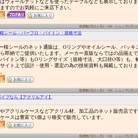
はウォールナットなどを使ったテーブルなども展示しておりま
ますのでお気軽にご来店下さい。
投票数(7日/1ヶ月)･･･0/0 ショップに行った数
の桜シール－パーフロ・バイトン・規格寸法
ー桜シールのネット通販は、Oリングやオイルシール、パッキンを
ら即納でご提供いたします。メーカー直販ならではの品揃えで
バイトン等）もOリングサイズ（規格寸法、大口径O等）も、
サイト上で設計・使用・選定の為の技術資料も掲載しておりま
。
投票数(7日/1ヶ月)･･･0/0 ショップに行った数
パイプなら【アクリルアイ】
やアクリルケースなどアクリル材、加工品のネット販売店です
ケースは豊富で1個より格安で販売しています。
投票数(7日/1ヶ月)･･･0/0 ショップに行った数