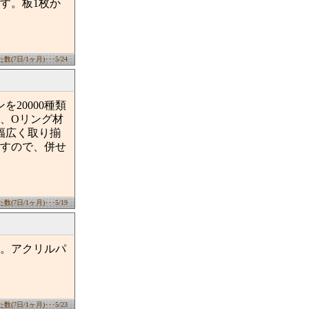
す。板1枚か
(7日/1ヶ月)･･･5/24
20000種類
、Oリング材
幅広く取り揃
すので、併せ
(7日/1ヶ月)･･･5/19
。アクリルパ
(7日/1ヶ月)･･･5/23