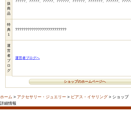
?????、?????、?????、??????、??????、???????、??????、????
扱
商
品
特
典
?????????????????????????
１
運
営
者
運営者ブログへ
ブ
ロ
グ
ショップのホームページへ
ホーム
>
アクセサリー・ジュエリー
>
ピアス・イヤリング
> ショップ
詳細情報