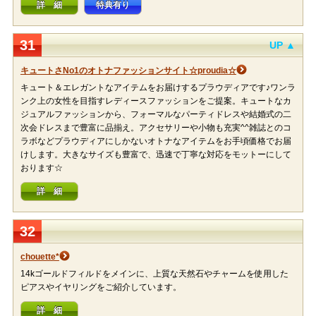
詳 細
特典有り
31
UP ▲
キュートさNo1のオトナファッションサイト☆proudia☆
キュート＆エレガントなアイテムをお届けするプラウディアです♪ワンラ
ンク上の女性を目指すレディースファッションをご提案。キュートなカ
ジュアルファッションから、フォーマルなパーティドレスや結婚式の二
次会ドレスまで豊富に品揃え。アクセサリーや小物も充実^^雑誌とのコ
ラボなどプラウディアにしかないオトナなアイテムをお手頃価格でお届
けします。大きなサイズも豊富で、迅速で丁寧な対応をモットーにして
おります☆
詳 細
32
chouette*
14kゴールドフィルドをメインに、上質な天然石やチャームを使用した
ピアスやイヤリングをご紹介しています。
詳 細