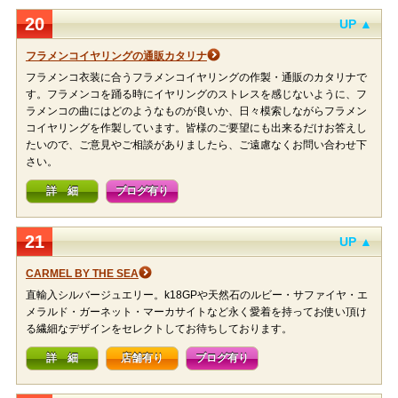
20
UP ▲
フラメンコイヤリングの通販カタリナ
フラメンコ衣装に合うフラメンコイヤリングの作製・通販のカタリナで
す。フラメンコを踊る時にイヤリングのストレスを感じないように、フ
ラメンコの曲にはどのようなものが良いか、日々模索しながらフラメン
コイヤリングを作製しています。皆様のご要望にも出来るだけお答えし
たいので、ご意見やご相談がありましたら、ご遠慮なくお問い合わせ下
さい。
詳 細
ブログ有り
21
UP ▲
CARMEL BY THE SEA
直輸入シルバージュエリー。k18GPや天然石のルビー・サファイヤ・エ
メラルド・ガーネット・マーカサイトなど永く愛着を持ってお使い頂け
る繊細なデザインをセレクトしてお待ちしております。
詳 細
店舗有り
ブログ有り