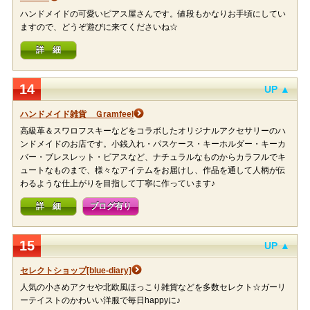
ハンドメイドの可愛いピアス屋さんです。値段もかなりお手頃にしてい
ますので、どうぞ遊びに来てくださいね☆
詳 細
14
UP ▲
ハンドメイド雑貨 Ｇramfeel
高級革＆スワロフスキーなどをコラボしたオリジナルアクセサリーのハ
ンドメイドのお店です。小銭入れ・パスケース・キーホルダー・キーカ
バー・ブレスレット・ピアスなど、ナチュラルなものからカラフルでキ
ュートなものまで、様々なアイテムをお届けし、作品を通して人柄が伝
わるような仕上がりを目指して丁寧に作っています♪
詳 細
ブログ有り
15
UP ▲
セレクトショップ[blue-diary]
人気の小さめアクセや北欧風ほっこり雑貨などを多数セレクト☆ガーリ
ーテイストのかわいい洋服で毎日happyに♪