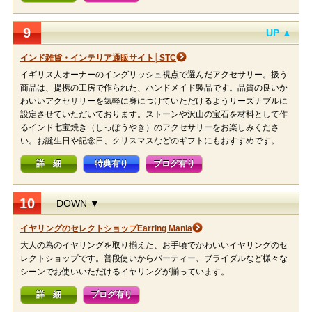
9
UP ▲
インド雑貨・インテリア通販サイト│STC
イギリス人オーナーのイングリッシュ視点で選んだアクセサリー。扱う
商品は、提携の工房で作られた、ハンドメイド製品です。品質の良いか
わいいアクセサリーを気軽に身につけていただけるようリーズナブルに
設定させていただいております。ストーンや沢山の宝石を材料として作
るインド七宝焼き（しっぽうやき）のアクセサリーをお楽しみくださ
い。お誕生日や記念日、クリスマスなどのギフトにもおすすめです。
詳 細
特典有り
ブログ有り
10
DOWN ▼
イヤリングのセレクトショップEarring Mania
大人の為のイヤリングを取り揃えた、お手頃でかわいいイヤリングのセ
レクトショップです。普段使いからパーティー、ブライダルなど様々な
シーンでお使いいただけるイヤリングが揃っています。
詳 細
ブログ有り