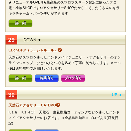
★リニューアルOPEN★最高級のスワロフスキーを贅沢に使ったデコ
電・小物SHOPです♪♪アクセサリーSHOPだからこそ、たくさんのキラ
キラチャーム・パーツ使いができます
詳 細
29
DOWN ▼
La chaleur（ラ・シャルール）
天然石やスワロを使ったハンドメイドジュエリー・アクセサリーのオン
ラインショップ。ひとつひとつ心を込めて丁寧に制作してます。メール
便は送料無料でお届けいたします。
詳 細
特典有り
ブログ有り
30
UP ▲
天然石アクセサリー CATEMO
K１８ K１４GF 天然石 生花樹脂コーティングなどを使ったハンド
メイドアクセサリーのお店です。＜全品送料無料＞ブログあり(店長日
記)