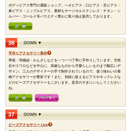
ボディピアス専門の通販ショップ。へそピアス・口ピアス・舌ピアス・
鼻ピアス・ニップルピアス、素材もサージカルステンレス・チタン・シ
ルバー・ゴールド等バラエティ豊かに取り揃え販売しております。
詳 細
36
DOWN ▼
手作りアクセサリー美衣
帯留・羽織紐・かんざしなどを一つ一つ丁寧に手作りしています。天然
石やスワロなどを中心に、高級なものから可愛らしいものまで幅広いデ
ザイン。三人のデザイナーの手で制作されているので、違う味わいの着
物アクセサリーが豊富です！また、気軽に使えるピアスやネックレスな
どのビーズアクセサリーもございます。是非のぞきにいらしてください
ね。
詳 細
ブログ有り
37
DOWN ▼
ビーズアクセサリー Live