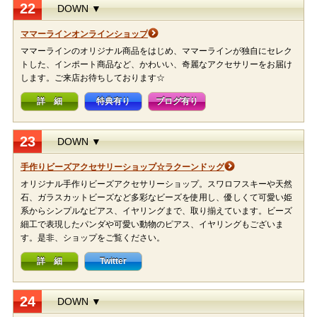
22
DOWN ▼
ママーラインオンラインショップ
ママーラインのオリジナル商品をはじめ、ママーラインが独自にセレク
トした、インポート商品など、かわいい、奇麗なアクセサリーをお届け
します。ご来店お待ちしております☆
詳 細
特典有り
ブログ有り
23
DOWN ▼
手作りビーズアクセサリーショップ☆ラクーンドッグ
オリジナル手作りビーズアクセサリーショップ。スワロフスキーや天然
石、ガラスカットビーズなど多彩なビーズを使用し、優しくて可愛い姫
系からシンプルなピアス、イヤリングまで、取り揃えています。ビーズ
細工で表現したパンダや可愛い動物のピアス、イヤリングもございま
す。是非、ショップをご覧ください。
詳 細
Twitter
24
DOWN ▼