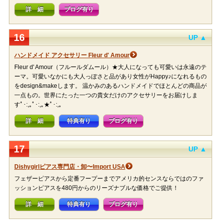
詳 細
ブログ有り
16
UP ▲
ハンドメイド アクセサリー Fleur d' Amour
Fleur d' Amour（フルールダムール）★大人になっても可愛いは永遠のテ
ーマ。可愛いなかにも大人っぽさと品があり女性がHappy♪になれるもの
をdesign&makeします。 温かみのあるハンドメイドでほとんどの商品が
一点もの。世界にたった一つの貴女だけのアクセサリーをお届けしま
すﾟ･:,｡ﾟ･:,｡★ﾟ･:,｡
詳 細
特典有り
ブログ有り
17
UP ▲
Dishygirlピアス専門店・卸〜Import USA
フェザーピアスから定番フープーまでアメリカ的センスならではのファ
ッションピアスを480円からのリーズナブルな価格でご提供！
詳 細
特典有り
ブログ有り