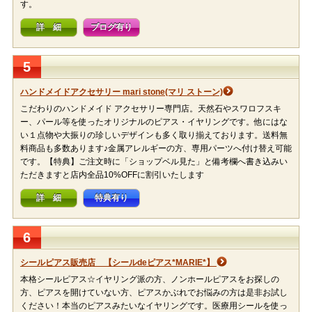
す。
詳 細
ブログ有り
5
ハンドメイドアクセサリー mari stone(マリ ストーン)
こだわりのハンドメイド アクセサリー専門店。天然石やスワロフスキ
ー、パール等を使ったオリジナルのピアス・イヤリングです。他にはな
い１点物や大振りの珍しいデザインも多く取り揃えております。送料無
料商品も多数あります♪金属アレルギーの方、専用パーツへ付け替え可能
です。【特典】ご注文時に「ショップベル見た」と備考欄へ書き込みい
ただきますと店内全品10%OFFに割引いたします
詳 細
特典有り
6
シールピアス販売店 【シールdeピアス*MARIE*】
本格シールピアス☆イヤリング派の方、ノンホールピアスをお探しの
方、ピアスを開けていない方、ピアスかぶれでお悩みの方は是非お試し
ください！本当のピアスみたいなイヤリングです。医療用シールを使っ