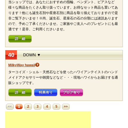
当ショップでは、あなたにおすすめの指輪、ペンダント、ピアスなど
様々な商品をたくさん取り扱っています。お得なセット商品も置いてあ
ります！他にも誕生石別や星座石別に商品を取り揃えておりますので是
非ご覧下さいませ！※尚、誕生石、星座石の石の分類には諸説あります
ので、予めご了承くださいませ。ご家族やご友人へのプレゼントにも最
適です！是非、ご利用くださいませ。
詳 細
40
DOWN ▼
MilkyWay hawaii
ターコイズ・シェル・天然石などを使ったハワイアンテイストのハンド
メイドアクセサリーや雑貨などなど・・・現地ハワイからお届けする通
販ショップです。
詳 細
特典有り
ブログ有り
1
<<
2
3
4
5
>>