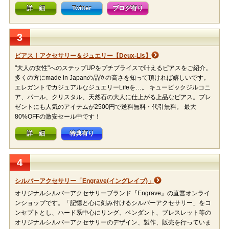
詳 細
Twitter
ブログ有り
3
ピアス｜アクセサリー＆ジュエリー【Deux-Lis】
"大人の女性"へのステップUPをプチプライスで叶えるピアスをご紹介。
多くの方にmade in Japanの品位の高さを知って頂ければ嬉しいです。
エレガントでカジュアルなジュエリーLifeを…。 キュービックジルコニ
ア、パール、クリスタル、天然石の大人に仕上がる上品なピアス。プレ
ゼントにも人気のアイテムが2500円で送料無料・代引無料。 最大
80%OFFの激安セール中です！
詳 細
特典有り
4
シルバーアクセサリー「Engrave(イングレイブ)」
オリジナルシルバーアクセサリーブランド『Engrave』の直営オンライ
ンショップです。「記憶と心に刻み付けるシルバーアクセサリー」をコ
ンセプトとし、ハード系中心にリング、ペンダント、ブレスレット等の
オリジナルシルバーアクセサリーのデザイン、製作、販売を行っていま