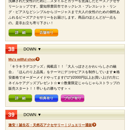
洗練された女性のために…スタイルとカラーを意識したビーズアクセサ
リーショップです。愛知県豊田市でネックレス・ブレスレット・リン
グ・ピアスなどシンプルからゴージャスまで大人の女性のための個性あ
ふれるビーズアクセサリーをお届けします。商品のほとんどが一点も
の。是非お立ち寄り下さい！
詳 細
店舗有り
38
DOWN ▼
Mu's willful shop
「キラキラデコグッズ」掲載店！！「大人っぽさとかわいらしさの融
合」「ほんのり上品風」をテーマにデコやピアスを制作しています★格
安価格でオーダーメイドやってます(^□^)/2000円以上お買い上げの方に
ネイルケアグッズプレゼント☆★☆数量限定じゃらじゃらストラップの
販売スタート！！早いもの勝ちです＞＜
詳 細
特典有り
ブログ有り
39
DOWN ▼
激安！誕生石・天然石アクセサリー｜ジュエリー通販