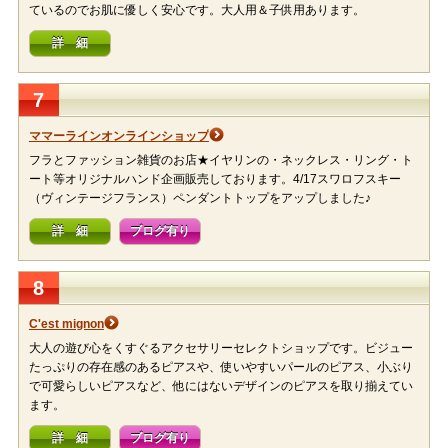
ているのでお肌に優しく安心です。大人用＆子供用あります。
詳 細
7
ママーラインオンラインショップ
フラとファッション雑貨のお店★イヤリンの・ネックレス・リング・ト
ート等オリジナルハンド企画販売しております。4/17スワロフスキー
（ヴィンテージフランス）ペンダントトップをアップしました♪
詳 細
ブログ有り
8
C'est mignon
大人の遊び心をくすぐるアクセサリーセレクトショップです。ビジュー
たっぷりの存在感のあるピアスや、使いやすいパールのピアス、小ぶり
で可愛らしいピアスなど、他にはないデザインのピアスを取り揃えてい
ます。
詳 細
ブログ有り