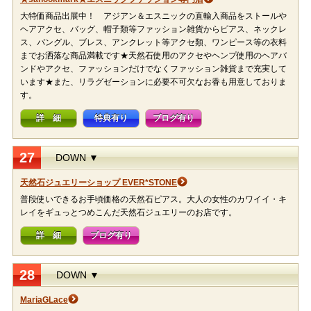
大特価商品出展中！ アジアン＆エスニックの直輸入商品をストールや
ヘアアクセ、バッグ、帽子類等ファッション雑貨からピアス、ネックレ
ス、バングル、ブレス、アンクレット等アクセ類、ワンピース等の衣料
までお洒落な商品満載です★天然石使用のアクセやヘンプ使用のヘアバ
ンドやアクセ、ファッションだけでなくファッション雑貨まで充実して
います★また、リラグゼーションに必要不可欠なお香も用意しておりま
す。
詳 細
特典有り
ブログ有り
27
DOWN ▼
天然石ジュエリーショップ EVER*STONE
普段使いできるお手頃価格の天然石ピアス。大人の女性のカワイイ・キ
レイをギュっとつめこんだ天然石ジュエリーのお店です。
詳 細
ブログ有り
28
DOWN ▼
MariaGLace