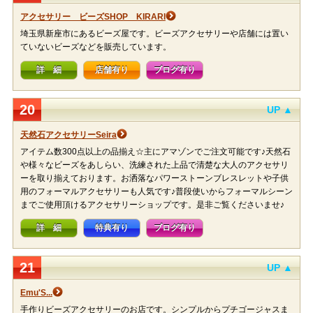
アクセサリー ビーズSHOP KIRARI
埼玉県新座市にあるビーズ屋です。ビーズアクセサリーや店舗には置い
ていないビーズなどを販売しています。
詳 細
店舗有り
ブログ有り
20
UP ▲
天然石アクセサリーSeira
アイテム数300点以上の品揃え☆主にアマゾンでご注文可能です♪天然石
や様々なビーズをあしらい、洗練された上品で清楚な大人のアクセサリ
ーを取り揃えております。お洒落なパワーストーンブレスレットや子供
用のフォーマルアクセサリーも人気です♪普段使いからフォーマルシーン
までご使用頂けるアクセサリーショップです。是非ご覧くださいませ♪
詳 細
特典有り
ブログ有り
21
UP ▲
Emu'S...
手作りビーズアクセサリーのお店です。シンプルからプチゴージャスま