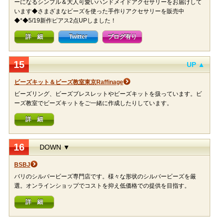
ーになるシンプル＆大人可愛いハンドメイドアクセサリーをお届けして
います◆さまざまなビーズを使った手作りアクセサリーを販売中
◆*◆5/19新作ピアス2点UPしました！
詳 細
Twitter
ブログ有り
15
UP ▲
ビーズキット＆ビーズ教室東京Raffinage
ビーズリング、ビーズブレスレットやビーズキットを扱っています。ビ
ーズ教室でビーズキットをご一緒に作成したりしています。
詳 細
16
DOWN ▼
BSBJ
バリのシルバービーズ専門店です。様々な形状のシルバービーズを厳
選。オンラインショップでコストを抑え低価格での提供を目指す。
詳 細