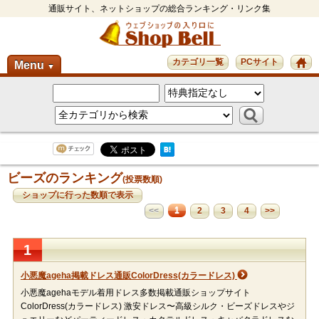
通販サイト、ネットショップの総合ランキング・リンク集
カテゴリ一覧
PCサイト
Menu
▼
ビーズのランキング
(投票数順)
ショップに行った数順で表示
1
<<
2
3
4
>>
1
小悪魔ageha掲載ドレス通販ColorDress(カラードレス)
小悪魔agehaモデル着用ドレス多数掲載通販ショップサイト
ColorDress(カラードレス) 激安ドレス〜高級シルク・ビーズドレスやジ