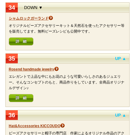
34
DOWN ▼
シャムロックガーランド
オリジナルビーズアクセサリーキット＆天然石を使ったアクセサリー等
を販売してます。無料ビーズレシピも公開中です。
詳 細
35
UP ▲
Rosend handmade jewelry
エレガントで上品な中にもお花のような可愛いらしさのあるジュエリ
ー。そんなコンセプトのもと、商品作りをしています。全商品オリジナ
ルデザイン♪
詳 細
36
UP ▲
Hat&Accessories KICCOUDO
ビーズアクセサリーと帽子の専門店 作家によるオリジナル作品のアク