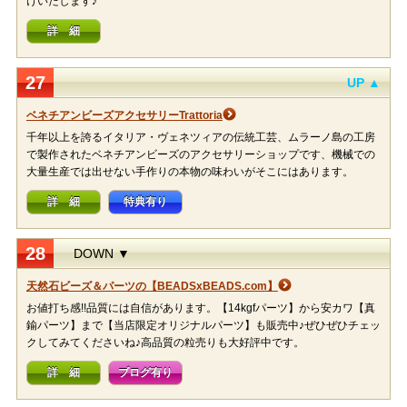
けいたします♪
詳 細
27
UP ▲
ベネチアンビーズアクセサリーTrattoria
千年以上を誇るイタリア・ヴェネツィアの伝統工芸、ムラーノ島の工房
で製作されたベネチアンビーズのアクセサリーショップです、機械での
大量生産では出せない手作りの本物の味わいがそこにはあります。
詳 細
特典有り
28
DOWN ▼
天然石ビーズ＆パーツの【BEADSxBEADS.com】
お値打ち感!!品質には自信があります。【14kgfパーツ】から安カワ【真
鍮パーツ】まで【当店限定オリジナルパーツ】も販売中♪ぜひぜひチェッ
クしてみてくださいね♪高品質の粒売りも大好評中です。
詳 細
ブログ有り