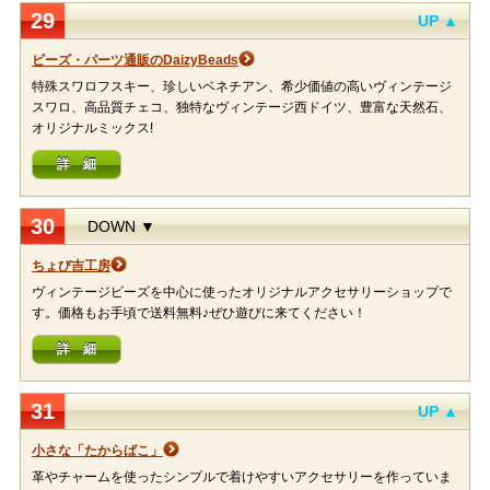
29
UP ▲
ビーズ・パーツ通販のDaizyBeads
特殊スワロフスキー、珍しいベネチアン、希少価値の高いヴィンテージ
スワロ、高品質チェコ、独特なヴィンテージ西ドイツ、豊富な天然石、
オリジナルミックス!
詳 細
30
DOWN ▼
ちょび吉工房
ヴィンテージビーズを中心に使ったオリジナルアクセサリーショップで
す。価格もお手頃で送料無料♪ぜひ遊びに来てください！
詳 細
31
UP ▲
小さな「たからばこ」
革やチャームを使ったシンプルで着けやすいアクセサリーを作っていま