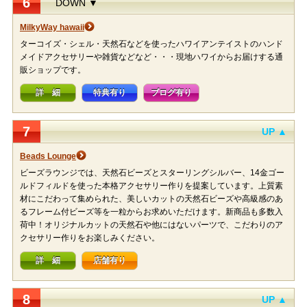
6
DOWN ▼
MilkyWay hawaii
ターコイズ・シェル・天然石などを使ったハワイアンテイストのハンド
メイドアクセサリーや雑貨などなど・・・現地ハワイからお届けする通
販ショップです。
詳 細
特典有り
ブログ有り
7
UP ▲
Beads Lounge
ビーズラウンジでは、天然石ビーズとスターリングシルバー、14金ゴー
ルドフィルドを使った本格アクセサリー作りを提案しています。上質素
材にこだわって集められた、美しいカットの天然石ビーズや高級感のあ
るフレーム付ビーズ等を一粒からお求めいただけます。新商品も多数入
荷中！オリジナルカットの天然石や他にはないパーツで、こだわりのア
クセサリー作りをお楽しみください。
詳 細
店舗有り
8
UP ▲