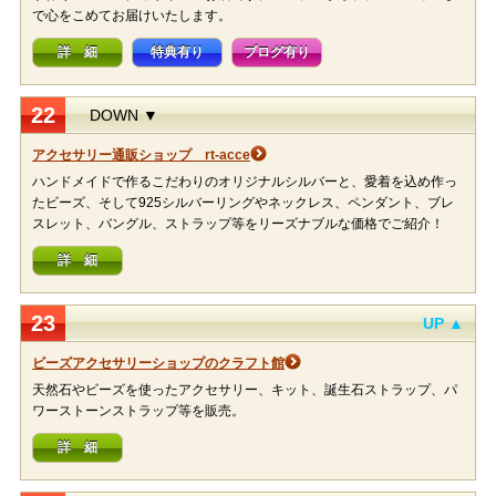
で心をこめてお届けいたします。
詳 細
特典有り
ブログ有り
22
DOWN ▼
アクセサリー通販ショップ rt-acce
ハンドメイドで作るこだわりのオリジナルシルバーと、愛着を込め作っ
たビーズ、そして925シルバーリングやネックレス、ペンダント、ブレ
スレット、バングル、ストラップ等をリーズナブルな価格でご紹介！
詳 細
23
UP ▲
ビーズアクセサリーショップのクラフト館
天然石やビーズを使ったアクセサリー、キット、誕生石ストラップ、パ
ワーストーンストラップ等を販売。
詳 細