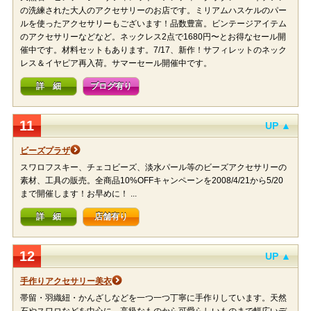
の洗練された大人のアクセサリーのお店です。ミリアムハスケルのパー
ルを使ったアクセサリーもございます！品数豊富。ビンテージアイテム
のアクセサリーなどなど。ネックレス2点で1680円〜とお得なセール開
催中です。材料セットもあります。7/17、新作！サフィレットのネック
レス＆イヤピア再入荷。サマーセール開催中です。
詳 細
ブログ有り
11
UP ▲
ビーズプラザ
スワロフスキー、チェコビーズ、淡水パール等のビーズアクセサリーの
素材、工具の販売。全商品10%OFFキャンペーンを2008/4/21から5/20
まで開催します！お早めに！ ...
詳 細
店舗有り
12
UP ▲
手作りアクセサリー美衣
帯留・羽織紐・かんざしなどを一つ一つ丁寧に手作りしています。天然