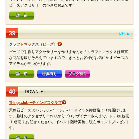
ビーズアクセサリーの小さなお店です*
詳 細
39
UP ▲
クラフトマックス（ビーズ）
ビーズで手作りアクセサリーを作りませんか？クラフトマックスは豊富
な商品を取りそろえていますので、きっとお客様がお気にめすビーズの
アイテムが見つかります。
詳 細
特典有り
ブログ有り
40
DOWN ▼
Thingsclub〜ティングスクラブ
天然石ビーズ,カレンシルバー,シルバー９２５を卸価格よりお届けしま
す。趣味のアクセサリー作りからプロデザイナーさんまで。レア物,粒売
り,連売り,お任せください。イベント随時実施。現在ポイントプレゼント
中。
詳 細