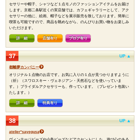
セサリーや帽子、シャツなど１点モノのファッションアイテムをお届け
します。京都二条駅近くの実店舗では、カフェギャラリーとして、アク
セサリーの他に、絵画、帽子などを展示販売を致しております。簡単に
喫茶も可能ですので、商品を眺めながら、のんびりお買い物をお楽しみ
いただけます。
詳 細
店舗有り
ブログ有り
37
UP ▲
都離夢カンパニー
オリジナル１点物のお店です。お気に入りの１点が見つかりますように
（祈）（スワロスキー・ヴェネジアン・天然石などを使いっていま
す。）ブライダルアクセサリーも、作っています。（プレゼント包装い
たします。）
詳 細
特典有り
38
UP ▲
atelier*sayegusa
ヴィンテージビーズや小鳥ビーズなどアクセントにした…遊び心のある