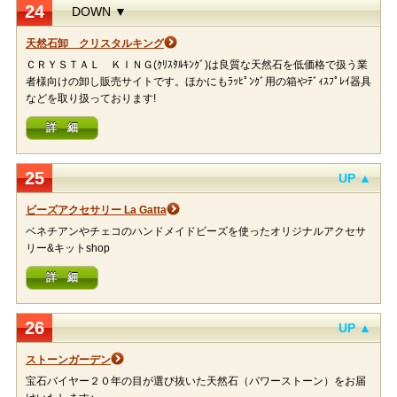
24
DOWN ▼
天然石卸 クリスタルキング
ＣＲＹＳＴＡＬ ＫＩＮＧ(ｸﾘｽﾀﾙｷﾝｸﾞ)は良質な天然石を低価格で扱う業
者様向けの卸し販売サイトです。ほかにもﾗｯﾋﾟﾝｸﾞ用の箱やﾃﾞｨｽﾌﾟﾚｲ器具
などを取り扱っております!
詳 細
25
UP ▲
ビーズアクセサリー La Gatta
ベネチアンやチェコのハンドメイドビーズを使ったオリジナルアクセサ
リー&キットshop
詳 細
26
UP ▲
ストーンガーデン
宝石バイヤー２０年の目が選び抜いた天然石（パワーストーン）をお届