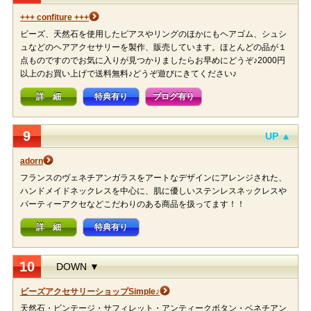
+++ confiture +++
ビーズ、天然石を使用したピアスやリングのほかにもヘアゴム、シュシ
ュなどのヘアアクセサリーを製作、販売しています。ほとんどの品が１
点ものですのでお気に入りが見つかりましたらお早めにどうぞ♪2000円
以上のお買い上げで送料無料♪どうぞ遊びにきてください♪
詳 細
特典有り
ブログ有り
9
UP ▲
adorn
フランスのヴェネチアンガラスをアートなデザインにアレンジされた、
ハンドメイドネックレスを中心に、肌に優しいステンレスネックレスや
パーティーアクセなどこだわりのある商品を扱ってます！！
詳 細
特典有り
10
DOWN ▼
ビーズアクセサリーショップSimple♪
天然石・ビンテージ・サフィレット・アンティークボタン・ベネチアン