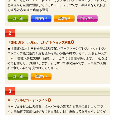
ュエリーなどパーティードレス・カクテルドレス・キャバクラドレスな
ど銀座から全国に通販しているネットショップです。期限内なら気持よ
く返品対応!銀座に店舗も運営
詳 細
特典有り
店舗有り
ブログ有り
2
〔開運･風水・天然石〕セレクトショップ京屋
★〔開運･風水〕幸せを呼ぶ(天然石)パワーストーンブレス･ネックレス･
ストラップ激安販売！お客様から高い評価を得ています。 天然石が大ブ
ーム！ 芸能人多数愛用! 品質、サービスには自信があります。 心を込
めてお作りし、お届けします。石はすべて浄化済みです。☆京屋の天然
石で新しい自分を見つけてください。
詳 細
店舗有り
3
マーヴェルピコ・オンライン
マーヴェルピコは天然石・淡水パールの業者さま専用の卸ショップで
す。高品質で豊富な品ぞろえを目指し、日々更新しております。どうぞ