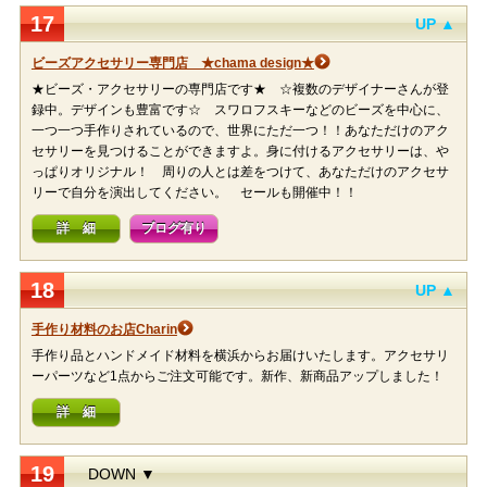
17
UP ▲
ビーズアクセサリー専門店 ★chama design★
★ビーズ・アクセサリーの専門店です★ ☆複数のデザイナーさんが登
録中。デザインも豊富です☆ スワロフスキーなどのビーズを中心に、
一つ一つ手作りされているので、世界にただ一つ！！あなただけのアク
セサリーを見つけることができますよ。身に付けるアクセサリーは、や
っぱりオリジナル！ 周りの人とは差をつけて、あなただけのアクセサ
リーで自分を演出してください。 セールも開催中！！
詳 細
ブログ有り
18
UP ▲
手作り材料のお店Charin
手作り品とハンドメイド材料を横浜からお届けいたします。アクセサリ
ーパーツなど1点からご注文可能です。新作、新商品アップしました！
詳 細
19
DOWN ▼