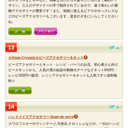
石やスワロなどを中心に、高級なものから可愛らしいものまで幅広いデ
ザイン。三人のデザイナーの手で制作されているので、違う味わいの着
物アクセサリーが豊富です！また、気軽に使えるピアスやネックレスな
どのビーズアクセサリーもございます。是非のぞきにいらしてください
ね。
詳 細
ブログ有り
13
UP ▲
☆Snow Crystals☆ビーズアクセサリー＆キット
ビーズアクセサリーとキット・レシピ・パーツのお店。初心者さん向け
ビーズキットから、人気の雪の結晶や動物モチーフなどキット650円・
レシピ200円〜販売。レジンアクセサリー＆キットも人気です☆送料無
料☆
詳 細
14
UP ▲
ハンドメイドアクセサリー Grain de verre
スワロフスキーやヴィンテージ,天然石,クロッシェなどの、一日がハッピ