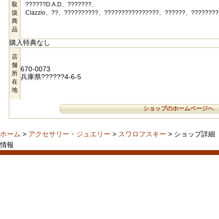
取
??????D.A.D、???????、
扱
Clazzio、??、??????????、????????????????、??????、????????
商
品
購入特典なし
店
舗
670-0073
所
兵庫県??????4-6-5
在
地
ショップのホームページへ
ホーム
>
アクセサリー・ジュエリー
>
スワロフスキー
> ショップ詳細
情報