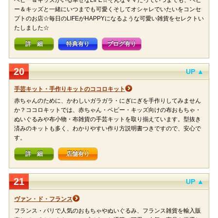
ベビー＆キッズがいる幸せなLIFE☆そんなママだっていつまでも、ベビ
ー＆キッズと一緒にいつまでも可愛くそしてオシャレでいたいをコンセ
プトのお店☆毎日のLIFEがHAPPYになるような可愛い雑貨をセレクトい
たしました☆
詳 細
特典有り
ブログ有り
20
UP ▲
手芸キット・手作りキットのココロキット
赤ちゃんのために、かわしいガラガラ・にぎにぎを手作りしてみません
か？ココロキットでは、赤ちゃん・ベビー・キッズ向けの布おもちゃ・
ぬいぐるみや布小物・布雑貨の手芸キットを取り揃えています。型抜き
済みのキットも多く、わかりやすい作り方説明書つきですので、安心で
す。
詳 細
店舗有り
21
UP ▲
ヴァン・ド・フランス
フランス・パリで人気のおもちゃやぬいぐるみ、フランス雑貨を輸入販