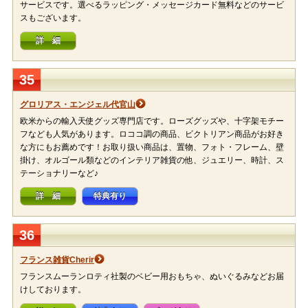
サービスです。選べるラッピング・メッセージカード無料などのサービ
スもございます。
詳 細
35
グロリアス・エンジェル代官山
欧米からの輸入天使グッズ専門店です。ローズグッズや、十字架モチー
フなども人気があります。ロココ調の商品、ビクトリアン商品がお好き
な方にもお薦めです！お取り扱い商品は、置物、フォト・フレーム、壁
掛け、オルゴール類などのインテリア雑貨の他、ジュエリー、時計、ス
テーショナリーなど♪
詳 細
特典有り
36
フランス雑貨Cherir
フランスムーランロティ社製のベビー用おもちゃ、ぬいぐるみなどお届
けしております。