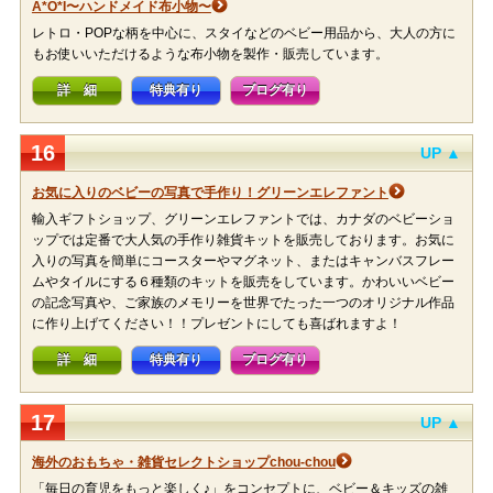
A*O*I〜ハンドメイド布小物〜
レトロ・POPな柄を中心に、スタイなどのベビー用品から、大人の方に
もお使いいただけるような布小物を製作・販売しています。
詳 細
特典有り
ブログ有り
16
UP ▲
お気に入りのベビーの写真で手作り！グリーンエレファント
輸入ギフトショップ、グリーンエレファントでは、カナダのベビーショ
ップでは定番で大人気の手作り雑貨キットを販売しております。お気に
入りの写真を簡単にコースターやマグネット、またはキャンバスフレー
ムやタイルにする６種類のキットを販売をしています。かわいいベビー
の記念写真や、ご家族のメモリーを世界でたった一つのオリジナル作品
に作り上げてください！！プレゼントにしても喜ばれますよ！
詳 細
特典有り
ブログ有り
17
UP ▲
海外のおもちゃ・雑貨セレクトショップchou-chou
「毎日の育児をもっと楽しく♪」をコンセプトに、ベビー＆キッズの雑