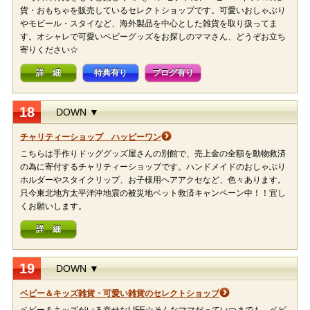
貨・おもちゃを販売しているセレクトショップです。可愛いおしゃぶり
やモビール・スタイなど、海外製品を中心とした雑貨を取り扱ってま
す。オシャレで可愛いベビーグッズをお探しのママさん、どうぞお立ち
寄りください☆
詳 細
特典有り
ブログ有り
18
DOWN ▼
チャリティーショップ ハッピーワン
こちらは手作りドッググッズ屋さんの別館で、売上金の全額を動物救済
の為に寄付するチャリティーショップです。ハンドメイドのおしゃぶり
ホルダーやスタイクリップ、お子様用ヘアアクセなど、色々あります。
只今東北地方太平洋沖地震の被災地ペット救済キャンペーン中！！宜し
くお願いします。
詳 細
19
DOWN ▼
ベビー＆キッズ雑貨・可愛い雑貨のセレクトショップ