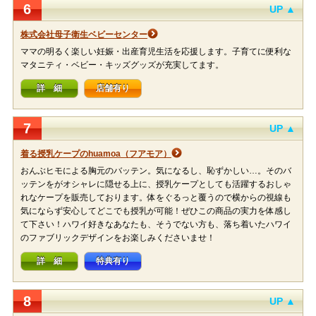
6
UP ▲
株式会社母子衛生ベビーセンター
ママの明るく楽しい妊娠・出産育児生活を応援します。子育てに便利な
マタニティ・ベビー・キッズグッズが充実してます。
詳 細
店舗有り
7
UP ▲
着る授乳ケープのhuamoa（フアモア）
おんぶヒモによる胸元のバッテン。気になるし、恥ずかしい…。そのバ
ッテンをがオシャレに隠せる上に、授乳ケープとしても活躍するおしゃ
れなケープを販売しております。体をぐるっと覆うので横からの視線も
気にならず安心してどこでも授乳が可能！ぜひこの商品の実力を体感し
て下さい！ハワイ好きなあなたも、そうでない方も、落ち着いたハワイ
のファブリックデザインをお楽しみくださいませ！
詳 細
特典有り
8
UP ▲