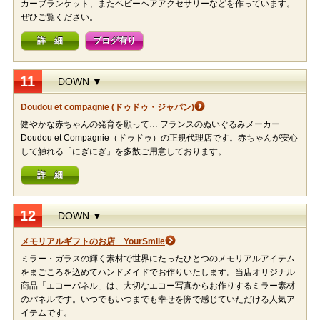
カーブランケット、またベビーヘアアクセサリーなどを作っています。
ぜひご覧ください。
詳 細
ブログ有り
11
DOWN ▼
Doudou et compagnie (ドゥドゥ・ジャパン)
健やかな赤ちゃんの発育を願って… フランスのぬいぐるみメーカー
Doudou et Compagnie（ドゥドゥ）の正規代理店です。赤ちゃんが安心
して触れる「にぎにぎ」を多数ご用意しております。
詳 細
12
DOWN ▼
メモリアルギフトのお店 YourSmile
ミラー・ガラスの輝く素材で世界にたったひとつのメモリアルアイテム
をまごころを込めてハンドメイドでお作りいたします。当店オリジナル
商品「エコーパネル」は、大切なエコー写真からお作りするミラー素材
のパネルです。いつでもいつまでも幸せを傍で感じていただける人気ア
イテムです。