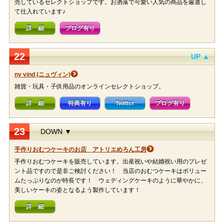
売しているセレクトショップです。お洒落で可愛い人気の商品を厳選し
て仕入れています♪
詳 細
ブログ有り
22
UP ▲
ny vind (ニュヴィン)
雑貨・玩具・子供用品のオンラインセレクトショップ。
詳 細
特典有り
Twitter
ブログ有り
23
DOWN ▼
手作りおむつケーキのお店 アトリエめろん工房
手作りおむつケーキを販売しています。出産祝いや結婚祝い用のプレゼ
ント品ですので是非ご検討ください！ 当店のおむつケーキはボリュー
ムたっぷりなのが特長です！ ウェディングケーキのように華やかに、
美しいケーキの姿となるよう製作しています！
詳 細