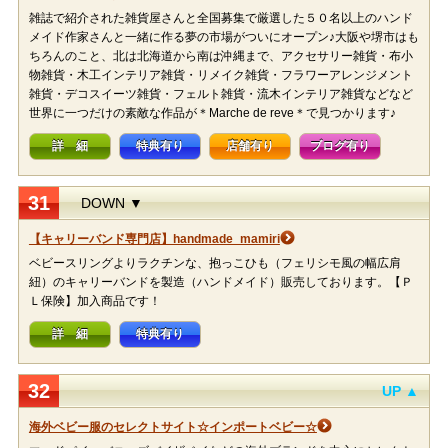
雑誌で紹介された雑貨屋さんと全国募集で厳選した５０名以上のハンド
メイド作家さんと一緒に作る夢の市場がついにオープン♪大阪や堺市はも
ちろんのこと、北は北海道から南は沖縄まで、アクセサリー雑貨・布小
物雑貨・木工インテリア雑貨・リメイク雑貨・フラワーアレンジメント
雑貨・デコスイーツ雑貨・フェルト雑貨・流木インテリア雑貨などなど
世界に一つだけの素敵な作品が＊Marche de reve＊で見つかります♪
詳 細
特典有り
店舗有り
ブログ有り
31
DOWN ▼
【キャリーバンド専門店】handmade_mamiri
ベビースリングよりラクチンな、抱っこひも（フェリシモ風の幅広肩
紐）のキャリーバンドを製造（ハンドメイド）販売しております。【Ｐ
Ｌ保険】加入商品です！
詳 細
特典有り
32
UP ▲
海外ベビー服のセレクトサイト☆インポートベビー☆