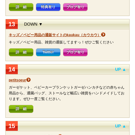
詳 細
特典有り
ブログ有り
13
DOWN ▼
キッズ／ベビー用品の通販サイトのkaukau（カウカウ）
キッズ／ベビー用品、雑貨の通販してますっ！ぜひご覧ください
詳 細
Twitter
ブログ有り
14
UP ▲
petitsoeur
ガーゼケット、ベビーカーブランケットガーゼハンカチなどの赤ちゃん
用品から、通園バッグ、ストールなど幅広い雑貨をハンドメイドしてお
ります。ぜひ一度ご覧ください。
詳 細
15
UP ▲