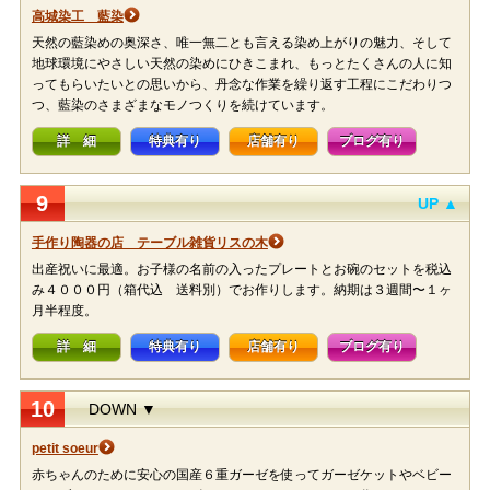
高城染工 藍染
天然の藍染めの奥深さ、唯一無二とも言える染め上がりの魅力、そして
地球環境にやさしい天然の染めにひきこまれ、もっとたくさんの人に知
ってもらいたいとの思いから、丹念な作業を繰り返す工程にこだわりつ
つ、藍染のさまざまなモノつくりを続けています。
詳 細
特典有り
店舗有り
ブログ有り
9
UP ▲
手作り陶器の店 テーブル雑貨リスの木
出産祝いに最適。お子様の名前の入ったプレートとお碗のセットを税込
み４０００円（箱代込 送料別）でお作りします。納期は３週間〜１ヶ
月半程度。
詳 細
特典有り
店舗有り
ブログ有り
10
DOWN ▼
petit soeur
赤ちゃんのために安心の国産６重ガーゼを使ってガーゼケットやベビー