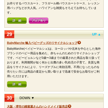
お作りするパウスカート、フラガール柄パウスカートケース、レッスン
用バッグなどが大人気。ハワイアンな雑貨もそろえてお待ちしていま
す。
詳 細
ブログ有り
29
UP ▲
BabyMarche 輸入ベビーグッズのリサイクルショップ
BabyMarche(ベイビーマルシェ)は、ヨーロッパや北米を中心とした海外
ブランドのベビー用品を集めた、赤ちゃんのためのリサイクルショップ
です。ベビービョルンなど0歳〜3歳までの厳選された商品を取り扱って
おります。利用期間が短く何かと出費の多い乳幼児の子育て。良質な商
品をリサイクルにより、リーズナブルに有効活用。不用になったものを
売りたい方には商品の査定から買い取りまで迅速で安全なお取引がご利
用いただけます。
詳 細
30
DOWN ▼
大阪・堺市の雑貨屋さんのハンドメイド販売店