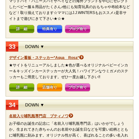
マッドパイ・バニーズバイザベイなどの海外ブランドを中心にセレクト
したベビー服＆用品がたくさん♪他にも知育玩具のおもちゃや布絵本など
など！取り揃えております☆ママにはJ.J.WINTERSもおススメ♪是非サ
イトまで遊びにきて下さい★☆★
詳 細
特典有り
ブログ有り
33
DOWN ▼
デザイン看板・ステッカー*Aqua Rosa*
★サイトをリニューアルしました★色が選べるオリジナルベビーインカ
ー＆キッズインカーステッカーが大人気！ハワイアンなウミガメのステ
ッカーもご用意しております。ぜひ一度お越し下さい!!
詳 細
店舗有り
ブログ有り
34
DOWN ▼
名前入り哺乳瓶専門店 プティノワ
お子様のお誕生の記念に「名前入り哺乳瓶専門店」はいかがでしょう
か。生まれてきた赤ちゃんのお名前やお誕生日などを可愛い絵柄ととも
に哺乳瓶に刻みます。オリジナル性が高く、喜ばれることの多い名入れ