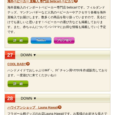
海外ベビーカー 直輸入 専門店 bebcari ベビカリ
海外直輸入のインポートベビーカー専門店 bebcariです。フィルダンド
テッズ、マンテンバギーなど人気のベビーカーやアクセサリ各種を海外
直輸入でお届けします。数多くの商品を取り扱っていますので、見るだ
けでも楽しいと思います！ベビーカーの選び方なども掲載しておりま
す。また、赤ちゃんについてパパママにお得な情報も掲載していく予定
です。
詳 細
Twitter
ブログ有り
27
DOWN ▼
COOL BABY
ハンドメイドでおしゃぶりﾎﾙﾀﾞｰ。ﾁﾋﾞチャン用ﾍｱｱｸｾを作成販売しており
ます。一度遊びに来てくださいね☆
詳 細
28
DOWN ▼
ハワイアンショップ Launa Hawaii
フラガール柄グッズのお店Launa Hawaiiです。お客様のお好きな長さで