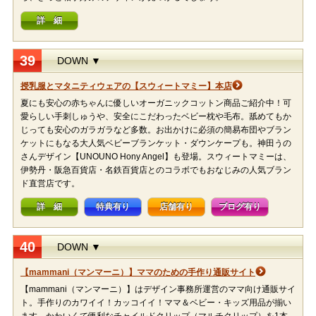
詳 細
39
DOWN ▼
授乳服とマタニティウェアの【スウィートマミー】本店
夏にも安心の赤ちゃんに優しいオーガニックコットン商品ご紹介中！可
愛らしい手刺しゅうや、安全にこだわったベビー枕や毛布。舐めてもか
じっても安心のガラガラなど多数。お出かけに必須の簡易布団やブラン
ケットにもなる大人気ベビーブランケット・ダウンケープも。神田うの
さんデザイン【UNOUNO Hony Angel】も登場。スウィートマミーは、
伊勢丹・阪急百貨店・名鉄百貨店とのコラボでもおなじみの人気ブラン
ド直営店です。
詳 細
特典有り
店舗有り
ブログ有り
40
DOWN ▼
【mammani（マンマーニ）】ママのための手作り通販サイト
【mammani（マンマーニ）】はデザイン事務所運営のママ向け通販サイ
ト。手作りのカワイイ！カッコイイ！ママ＆ベビー・キッズ用品が揃い