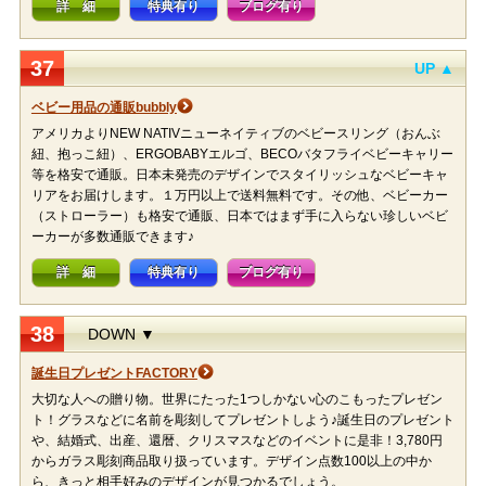
詳 細
特典有り
ブログ有り
37
UP ▲
ベビー用品の通販bubbly
アメリカよりNEW NATIVニューネイティブのベビースリング（おんぶ
紐、抱っこ紐）、ERGOBABYエルゴ、BECOバタフライベビーキャリー
等を格安で通販。日本未発売のデザインでスタイリッシュなベビーキャ
リアをお届けします。１万円以上で送料無料です。その他、ベビーカー
（ストローラー）も格安で通販、日本ではまず手に入らない珍しいベビ
ーカーが多数通販できます♪
詳 細
特典有り
ブログ有り
38
DOWN ▼
誕生日プレゼントFACTORY
大切な人への贈り物。世界にたった1つしかない心のこもったプレゼン
ト！グラスなどに名前を彫刻してプレゼントしよう♪誕生日のプレゼント
や、結婚式、出産、還暦、クリスマスなどのイベントに是非！3,780円
からガラス彫刻商品取り扱っています。デザイン点数100以上の中か
ら、きっと相手好みのデザインが見つかるでしょう。