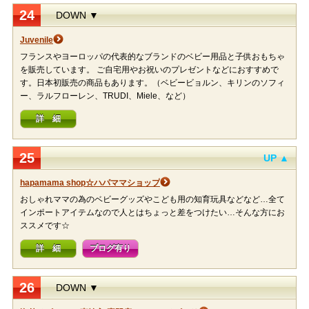
24
DOWN ▼
Juvenile
フランスやヨーロッパの代表的なブランドのベビー用品と子供おもちゃ
を販売しています。 ご自宅用やお祝いのプレゼントなどにおすすめで
す。日本初販売の商品もあります。（ベビービョルン、キリンのソフィ
ー、ラルフローレン、TRUDI、Miele、など）
詳 細
25
UP ▲
hapamama shop☆ハパママショップ
おしゃれママの為のベビーグッズやこども用の知育玩具などなど…全て
インポートアイテムなので人とはちょっと差をつけたい…そんな方にお
ススメです☆
詳 細
ブログ有り
26
DOWN ▼