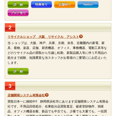
詳 細
特典有り
店舗有り
Twitter
ブログ有り
2
リサイクルショップ 大阪 リサイクル アシスト
当 ショップは、大阪、神戸、兵庫、京都、奈良、近畿圏内の家電、家
具、着物、楽器、店舗、厨房機器、オフィス、事務機器、電動工具等な
どのリサイクル品の買取から引越し転勤、新製品購入等に伴う不用品の
処分まで経験、知識豊富な当スタッフがお客様のご要望ににお応えいた
します。
詳 細
3
店舗開発システム有限会社
買取日本一に挑戦中!! 静岡県浜松市にあります店舗開発システム有限会
社です。不用品回収処分、在庫処分品買取査定、破産管財物件、倒産
品、オフィス機器全般、新品でも中古でも、少量でも大量でも、一括買