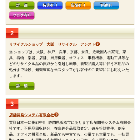
詳 細
特典有り
店舗有り
Twitter
ブログ有り
2
リサイクルショップ 大阪 リサイクル アシスト
当 ショップは、大阪、神戸、兵庫、京都、奈良、近畿圏内の家電、家
具、着物、楽器、店舗、厨房機器、オフィス、事務機器、電動工具等な
どのリサイクル品の買取から引越し転勤、新製品購入等に伴う不用品の
処分まで経験、知識豊富な当スタッフがお客様のご要望ににお応えいた
します。
詳 細
3
店舗開発システム有限会社
買取日本一に挑戦中!! 静岡県浜松市にあります店舗開発システム有限会
社です。不用品回収処分、在庫処分品買取査定、破産管財物件、倒産
品、オフィス機器全般、新品でも中古でも、少量でも大量でも、一括買