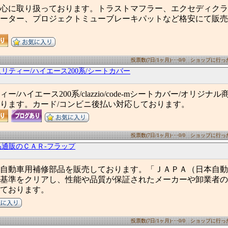
心に取り扱っております。トラストマフラー、エクセディクラ
ーター、プロジェクトミューブレーキパットなど格安にて販売
投票数(7日/1ヶ月)･･･0/0 ショップに行った数
リティー/ハイエース200系/シートカバー
/ハイエース200系/clazzio/code-mシートカバー/オリジナ
ります。カード/コンビニ後払い対応しております。
投票数(7日/1ヶ月)･･･0/0 ショップに行った数
品通販のＣＡＲ-フラップ
自動車用補修部品を販売しております。「ＪＡＰＡ（日本自動
基準をクリアし、性能や品質が保証されたメーカーや卸業者の
ております。
投票数(7日/1ヶ月)･･･0/0 ショップに行った数