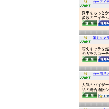
58
カーアイテ
愛車をもっとか
多数のアイテム
59
萌えキャ
萌えキャラを起
のガラスコーテ
60
カー用品 パ
人気のバイザー
品の総合通販シ