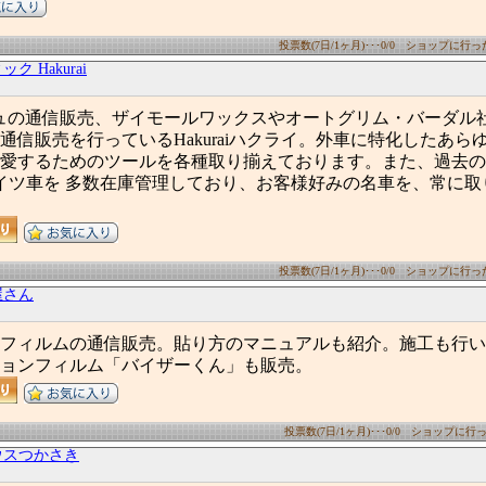
投票数(7日/1ヶ月)･･･0/0 ショップに行った数
ク Hakurai
シュの通信販売、ザイモールワックスやオートグリム・バーダル
通信販売を行っているHakuraiハクライ。外車に特化したあら
愛するためのツールを各種取り揃えております。また、過去の
ドイツ車を 多数在庫管理しており、お客様好みの名車を、常に
投票数(7日/1ヶ月)･･･0/0 ショップに行った数
屋さん
フィルムの通信販売。貼り方のマニュアルも紹介。施工も行い
ョンフィルム「バイザーくん」も販売。
投票数(7日/1ヶ月)･･･0/0 ショップに行った
ウスつかさき