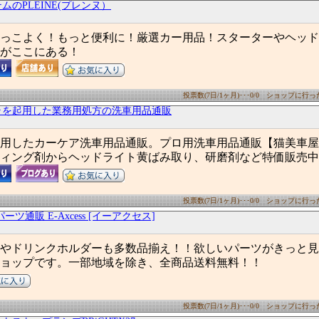
ムのPLEINE(プレンヌ）
っこよく！もっと便利に！厳選カー用品！スターターやヘッド
がここにある！
投票数(7日/1ヶ月)･･･0/0 ショップに行った数
ラを起用した業務用処方の洗車用品通販
用したカーケア洗車用品通販。プロ用洗車用品通販【猫美車屋
ィング剤からヘッドライト黄ばみ取り、研磨剤など特価販売中
投票数(7日/1ヶ月)･･･0/0 ショップに行った数
ーツ通販 E-Axcess [イーアクセス]
やドリンクホルダーも多数品揃え！！欲しいパーツがきっと見
ョップです。一部地域を除き、全商品送料無料！！
投票数(7日/1ヶ月)･･･0/0 ショップに行った数