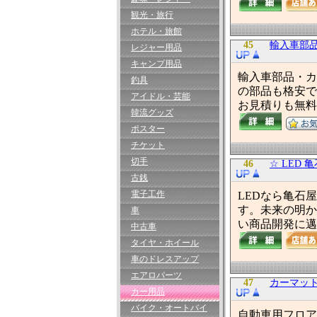
観光・旅行
ホテル・旅館
45
輸入車部
レジャー用品
キャンプ用品
輸入車部品・カ
釣具
の部品も格安で
アイドル・芸能
お見積りも無料
韓流グッズ
ポスター
チケット
切手
46
☆ LED 
古銭
電子工作
LEDなら亀石
す。未来の明か
車
い商品開発に邁
中古車
タイヤ・ホイール
車のドレスアップ
エアロパーツ
47
カーマッ
カー用品
バイク・オートバイ
自動車用フロア