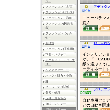
ジ）
ファッション（古着）
42
アディダスye
ファッション(ドレス)
ニューバランス
ファッション（和服）
購入
ファッション(民族衣
装)
ファッション（その
他）
43
おしゃれ
お稽古
ファッション(子供用)
インテリアショ
下着・パジャマ
が、「 CAD
アクセサリー・ジュエ
紙を選ぶように
リー
ーディネートす
ヘアアクセサリー
バッグ・財布・小物
靴
ネイル・デコ関係
44
フロアマット
美容・健康
玩具・おもちゃ
自動車用フロア
趣味・レジャー
どの自動車関連
趣味・レジャー