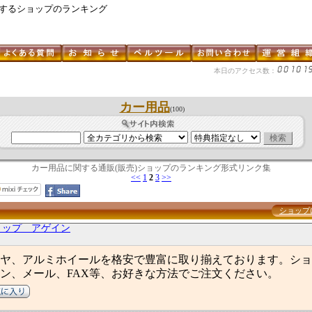
関するショップのランキング
本日のアクセス数：
カー用品
(100)
カー用品に関する通販(販売)ショップのランキング形式リンク集
<<
1
2
3
>>
ショップ
ョップ アゲイン
ヤ、アルミホイールを格安で豊富に取り揃えております。ショ
ン、メール、FAX等、お好きな方法でご注文ください。