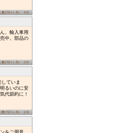
(7日/1ヶ月)･･･3/32
ん、輸入車用
売中。部品の
(7日/1ヶ月)･･･2/31
売していま
明るいのに安
気代節約に！
(7日/1ヶ月)･･･2/33
インをご用意。