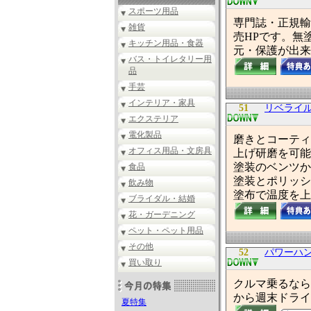
スポーツ用品
専門誌・正規輸
雑貨
売HPです。無
キッチン用品・食器
元・保護が出来
バス・トイレタリー用
品
手芸
インテリア・家具
51
リベライ
エクステリア
電化製品
磨きとコーティ
オフィス用品・文房具
上げ研磨を可能
塗装のベンツか
食品
塗装とポリッシ
飲み物
塗布で温度を上
ブライダル・結婚
花・ガーデニング
ペット・ペット用品
その他
52
パワーハ
買い取り
クルマ乗るなら
から週末ドライ
夏特集