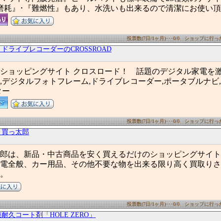
磨耗』･『難燃性』もあり、水洗いも出来るので清潔にお使い
投票数(7日/1ヶ月)･･･0/0 ショップに行った数
ドライブレコーダーのCROSSROAD
ショッピングサイト クロスロード！ 話題のデジタル家電を
,デジタルフォトフレーム,ドライブレコーダー,ポータブルナビ,
ター
投票数(7日/1ヶ月)･･･0/0 ショップに行った数
 買っ太郎
郎は、新品・中古商品を安く買えるだけのショッピングサイト
電全般、カー用品、その他不要な物を出来る限り高く買取りさ
。
投票数(7日/1ヶ月)･･･0/0 ショップに行った数
耐久コート剤「HOLE ZERO」