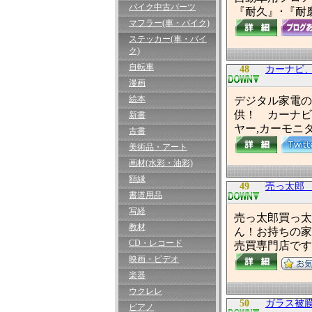
バイク中古パーツ
『耐久』･『耐
マフラー(車・バイク)
ステッカー(車・バイ
ク)
自転車
48
カーナビ、
漫画
絵本
デジタル家電の
供！ カーナビ
新書
ヤー,カーモニ
古書
美術品・アート
画材(水彩・油彩)
額縁
49
売っ太郎
書道用品
写経
売っ太郎買っ太
教材
ん！お持ちの家
CD・レコード
売買専門店です
映画・ビデオ
楽器
ウクレレ
50
ガラス被膜
ピアノ