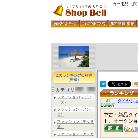
カー用品 に
ファッション(レディ
41
タイヤシ
ース)
ファッション（メン
中古・新品タイ
ズ）
ト、オークショ
ファッション（男女共
通）
ファッション（アメカ