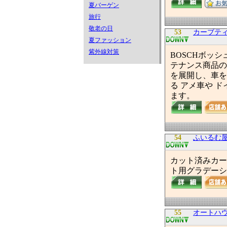
夏バーゲン
旅行
敬老の日
53
カーブティッ
夏ファッション
紫外線対策
BOSCHボッ
テナンス商品の
を展開し、車を
る アメ車や 
ます。
54
ふいるむ
カット済みカー
ト用グラデーシ
55
オートハ