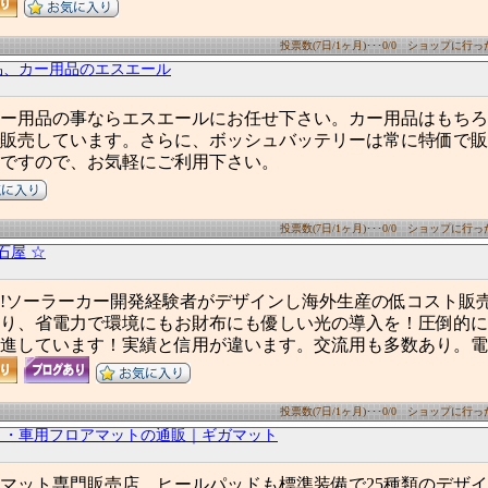
投票数(7日/1ヶ月)･･･0/0 ショップに行った数
品、カー用品のエスエール
ー用品の事ならエスエールにお任せ下さい。カー用品はもちろ
販売しています。さらに、ボッシュバッテリーは常に特価で販
ですので、お気軽にご利用下さい。
投票数(7日/1ヶ月)･･･0/0 ショップに行った数
亀石屋 ☆
屋!ソーラーカー開発経験者がデザインし海外生産の低コスト販
り、省電力で環境にもお財布にも優しい光の導入を！圧倒的に
進しています！実績と信用が違います。交流用も多数あり。電
投票数(7日/1ヶ月)･･･0/0 ショップに行った数
ト・車用フロアマットの通販｜ギガマット
マット専門販売店。ヒールパッドも標準装備で25種類のデザ