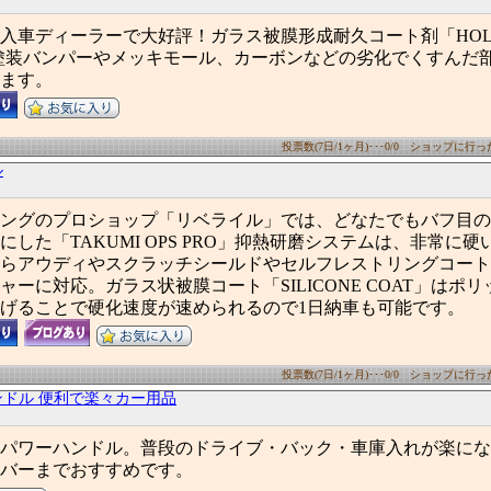
入車ディーラーで大好評！ガラス被膜形成耐久コート剤「HOLE
塗装バンパーやメッキモール、カーボンなどの劣化でくすんだ
ます。
投票数(7日/1ヶ月)･･･0/0 ショップに行った数
ル
ングのプロショップ「リベライル」では、どなたでもバフ目の
にした「TAKUMI OPS PRO」抑熱研磨システムは、非常に
らアウディやスクラッチシールドやセルフレストリングコート
ャーに対応。ガラス状被膜コート「SILICONE COAT」はポ
げることで硬化速度が速められるので1日納車も可能です。
投票数(7日/1ヶ月)･･･0/0 ショップに行った数
ンドル 便利で楽々カー用品
パワーハンドル。普段のドライブ・バック・車庫入れが楽にな
バーまでおすすめです。