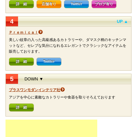
詳 細
店舗有り
Twitter
ブログ有り
4
UP ▲
Ｐｒｅｍｉｃａｌ
美しい紋章の入った高級感あるカトラリーや、ダマスク柄のキッチンマ
ットなど、セレブな気分になれるエレガントでクラシックなアイテムを
販売しております。
詳 細
Twitter
5
DOWN ▼
プラスワンモダンインテリア社
アジアを中心に素敵なカトラリーや食器を取りそろえております
詳 細