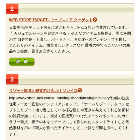
2
WEB STORE TARGET / ウェブストア ターゲット
日常生活が チョット豊かに過ごせたら...そんな想いで運営しています。
「 カジュアルシーンを充実させる 」そんなアイテムを取揃え、男女を問
わず 自身で使うも良し、パートナー、お友達へのプレゼントでも良し、
こだわりのアイテム。微笑ましいグッズなど 愛着の持てるこだわりの商
品をご提案。是非お立寄りください。
詳 細
3
リゾート家具と雑貨のお店 ルナソレイユ
http://www.shop-bell.com/a_ranking/shopdatas/login/cutlery/札幌の注文
住宅メーカー直営のインテリアショップ。「ホームリゾート」をコンセ
プトにリゾート地で過ごしている様な癒しや寛ぎを与えてくれる無垢材
の雑貨が揃っています。海外で直接買いつけたチーク材やシェルのカト
ラリー雑貨、椰子の木をモチーフにして作られたスタンドライトなど天
然素材を用いて職人が作ったアイテムなど、上質な空間を演出してくれ
ます。