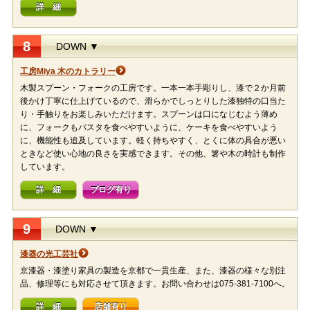
詳 細
8
DOWN ▼
工房Miya 木のカトラリー
木製スプーン・フォークの工房です。一本一本手彫りし、漆で２か月前
後かけ丁寧に仕上げているので、滑らかでしっとりした漆独特の口当た
り・手触りをお楽しみいただけます。スプーンは口になじむよう薄め
に、フォークもパスタを食べやすいように、ケーキを食べやすいよう
に、機能性も追及しています。軽く持ちやすく、とくに体の具合が悪い
ときなど使い心地の良さを実感できます。その他、箸や木の時計も制作
しています。
詳 細
ブログ有り
9
DOWN ▼
漆器の光工芸社
京漆器・漆塗り家具の製造を京都で一貫生産、また、漆器の様々な別注
品、修理等にも対応させて頂きます。お問い合わせは075-381-7100へ。
詳 細
店舗有り