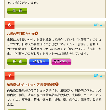
ぞ、ご覧くださいませ。
詳 細
6
UP ▲
お箸の専門店 かやま
全国にある使いやすいお箸を厳選して紹介している『お箸専門』のショ
ップです。日本人の食生活に欠かせないアイテム＝『お箸』。有名メー
カーのお箸から、弊社オリジナルのお箸まで『使いやすい』『安心・安
全』『材質へのこだわり』をモットーに品揃えをしています。
詳 細
特典有り
ブログ有り
7
UP ▲
輪島塗セレクトショップ 美器穂留都
高級漆器輪島塗の専門ショップサイト。還暦祝い、初節句の内祝い、結
婚内祝、御礼、法事引き出物最適品等品数多数。夫婦椀、コーヒーカッ
プ、丸盆、菓子鉢、茶托、銘々皿、折敷、棗、点心盆、花器等。製造元
直送。