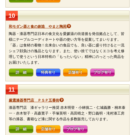
10
和モダン器と食の創造 やまと陶苑
陶器・漆器専門店日本の食文化を愛媛湯の街道後を発信拠点として、皆
様にテーブルコーディネートや器の使い方等を提案してまいります。
「器」は食材の着物！出来合いの食品でも、良い器に盛り付けると一流
シェフ顔負けの逸品となります。また、使い捨てではなくエコを考え修
理して使うという日本特有の「もったいない」精神にのっとった商品を
お届けいたします。
詳 細
特典有り
店舗有り
ブログ有り
11
厳選漆器専門店 ＰＳＰ五番街
漆器専門店 漆ギャラリー推奨 赤木明登・小林慎二・仁城義勝・桐本泰
一・赤木智子・高森寛子・手塚英明・高田晴之・野口義明・滝村漆工房
等の漆器、書籍など漆に関する作品を多数販売しております。
詳 細
店舗有り
ブログ有り