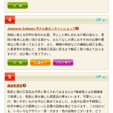
詳 細
4
UP ▲
Japanese Antiques 可ナル舎オンラインショップ
気軽に使える印判や染付のお皿。手にした時に伝わる汁椀の温もり。普
段の食卓にお使い頂ける器から、おもてなしの席におすすめのお膳や重
箱など取り扱っております。また、螺鈿や蒔絵などの繊細な細工を施し
た香箪笥や文箱など、古美術工芸品に至るまで幅広く取り揃えておりま
すので、ぜひ覗いて見て下さい。
詳 細
店舗有り
ブログ有り
5
UP ▲
鎌倉彫廣堂
彫刻と漆の工芸品を日常に取り入れてみませんか?鎌倉彫とは古都鎌倉
で発展した、彫刻と漆を施した調度品の事をいいます。可愛らしいも
の、使いやすいものを中心に集めてみました。お盆やお皿や手鏡類に、
牡丹や椿などの図柄といった定番の品物を揃えております。 このほかに
も、いろいろなデザイン・形・大きさ・色の品物がございます。どう