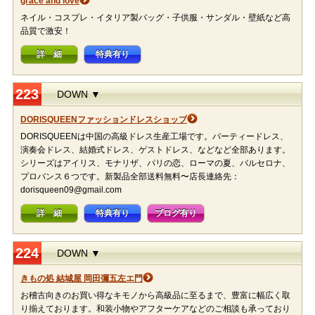
grace and love
ネイル・コスプレ・イタリア製バッグ・子供服・サンダル・壁紙など高
品質で激安！
詳 細
特典有り
223
DOWN ▼
DORISQUEENファッションドレスショップ
DORISQUEENは中国の高級ドレス生産工場です。パーティードレス、
演奏会ドレス、結婚式ドレス、ゲストドレス、などなど全部あります。
シリーズはアイリス、モナリザ、パリの恋、ローマの夏、バルセロナ、
プロバンス６つです。新製品全部送料無料〜店長連絡先：
dorisqueen09@gmail.com
詳 細
特典有り
ブログ有り
224
DOWN ▼
きもの処 結城屋 岡田彌五左エ門
お稽古向きのお買い得なキモノから高級品に至るまで、豊富に幅広く取
り揃えております。和装小物やアフターケアなどのご相談も承っており