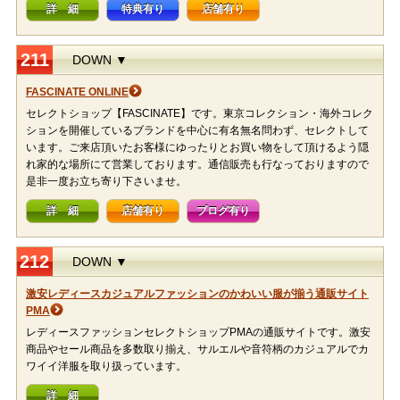
詳 細
特典有り
店舗有り
211
DOWN ▼
FASCINATE ONLINE
セレクトショップ【FASCINATE】です。東京コレクション・海外コレク
ションを開催しているブランドを中心に有名無名問わず、セレクトして
います。ご来店頂いたお客様にゆったりとお買い物をして頂けるよう隠
れ家的な場所にて営業しております。通信販売も行なっておりますので
是非一度お立ち寄り下さいませ。
詳 細
店舗有り
ブログ有り
212
DOWN ▼
激安レディースカジュアルファッションのかわいい服が揃う通販サイト
PMA
レディースファッションセレクトショップPMAの通販サイトです。激安
商品やセール商品を多数取り揃え、サルエルや音符柄のカジュアルでカ
ワイイ洋服を取り扱っています。
詳 細