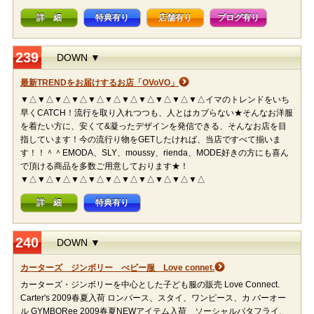
詳 細
特典有り
店舗有り
ブログ有り
239
DOWN ▼
最新TRENDをお届けするお店「OVoVO」
▼△▼△▼△▼△▼△▼△▼△▼△▼△▼△▼△イマのトレンドをいち
早くCATCH！流行を取り入れつつも、人とはカブらない★そんなお洋服
を着たい方に、安くて&凝ったデザインを発信できる、そんなお店を目
指しています！今の流行り物をGETしたければ、当店ですべて揃いま
す！！＾＾EMODA、SLY、moussy、rienda、MODE好きの方にも喜ん
で頂ける商品を多数ご用意しております★！
▼△▼△▼△▼△▼△▼△▼△▼△▼△▼△▼△
詳 細
特典有り
240
DOWN ▼
カーターズ ジンボリー べビー服 Love connet.
カーターズ・ジンボリーを中心とした子ども服の販売 Love Connect.
Carter's 2009春夏入荷 ロンパース、スタイ、ワンピース、カ バーオー
ル GYMBORee 2009春夏NEWアイテム入荷 ソーシャルバタフライ、