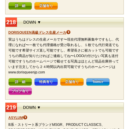
詳 細
店舗有り
218
DOWN ▼
DORISQUEEN高級ドレス生産メーカ
実はうちはドレスの生産メーカです〜現在代理無料募集中ですもし、代
理になれば〜一枚でも代理価格が受け取れるし、１枚でも代行発送でも
可能です希望サイズ直し可能ですし、希望長さに裾カットでも可能です
うちの商品が知りたければご連絡してね〜LOGOの付けない写真も送付
可能ですうちのホームページで載せてる写真はほとんど現品在庫持って
います注文してから２４時間以内出荷可能ですうちのホームページは
www.dorisqueenjp.com
詳 細
特典有り
店舗有り
Twitter
ブログ有り
219
DOWN ▼
ASYLUM
B系・ストリート系ブランドMSGR、PRODUCT CLASSICS、