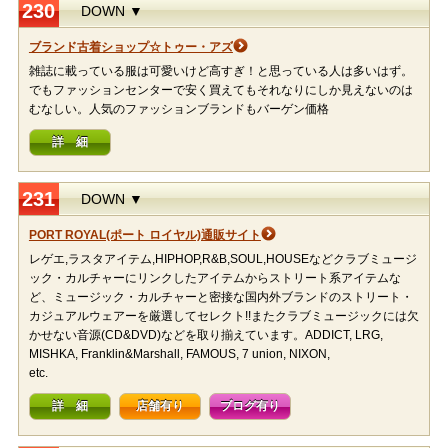
230
DOWN ▼
ブランド古着ショップ☆トゥー・アズ
雑誌に載っている服は可愛いけど高すぎ！と思っている人は多いはず。
でもファッションセンターで安く買えてもそれなりにしか見えないのは
むなしい。人気のファッションブランドもバーゲン価格
詳 細
231
DOWN ▼
PORT ROYAL(ポート ロイヤル)通販サイト
レゲエ,ラスタアイテム,HIPHOP,R&B,SOUL,HOUSEなどクラブミュージ
ック・カルチャーにリンクしたアイテムからストリート系アイテムな
ど、ミュージック・カルチャーと密接な国内外ブランドのストリート・
カジュアルウェアーを厳選してセレクト!!またクラブミュージックには欠
かせない音源(CD&DVD)などを取り揃えています。ADDICT, LRG,
MISHKA, Franklin&Marshall, FAMOUS, 7 union, NIXON,
etc.
詳 細
店舗有り
ブログ有り