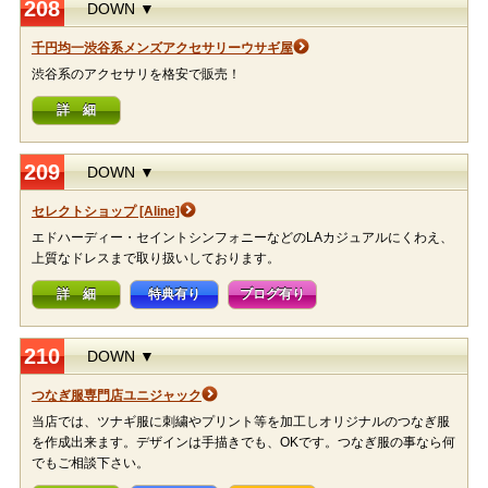
208
DOWN ▼
千円均一渋谷系メンズアクセサリーウサギ屋
渋谷系のアクセサリを格安で販売！
詳 細
209
DOWN ▼
セレクトショップ [Aline]
エドハーディー・セイントシンフォニーなどのLAカジュアルにくわえ、
上質なドレスまで取り扱いしております。
詳 細
特典有り
ブログ有り
210
DOWN ▼
つなぎ服専門店ユニジャック
当店では、ツナギ服に刺繍やプリント等を加工しオリジナルのつなぎ服
を作成出来ます。デザインは手描きでも、OKです。つなぎ服の事なら何
でもご相談下さい。