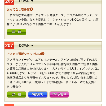
206
DOWN ▼
おもてなし壱番館
一番豊富な生活雑貨、ダイエット健康クッズ、デジタル周辺クッズ、フ
ァッション小物、などを提供して、ネットショップNO.1を目指し、お客
様によりいい商品かつ低価格でご奉仕いたします！
詳 細
207
DOWN ▼
アメカジ通販ショップUSJ
アメリカンイーグル、エアロポステール、アバクロ姉妹ブランドのホリ
スターなど人気アメカジブランド衣料の新作を格安価格でご提供！価格
と豊富な品揃えに自信があります！大きいサイズもUSサイズでメンズは
4L(XXXL)まで、レディースは3L(XXL)までご用意！当店の商品は全て、
米国正規店より取り寄せておりますので、安心してお買い物をお楽しみ
下さい♪10,000円以上お買い上げで送料無料！サイズ不一致でも交換Ｏ
Ｋで安心☆
詳 細
特典有り
ブログ有り