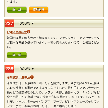
ります。
詳 細
店舗有り
237
DOWN ▼
Flying Monkey
韓国の商品を輸入代行・卸売りします。ファッション、アクセサリーな
ど様々な商品を扱っています。一部小売もありますので、ご相談くださ
い。
詳 細
238
DOWN ▼
革研究所 豊中店
革研究所は、革素材の「困った」を解決します。今まで諦めていた傷や
スレを補修する事ができるようになりました。持ち手やファスナーの交
換などの縫製修理をはじめ、ソファーの部分張替やカラーチェンジなど
全ての困ったを 解決できる技術と方法を用意しております。バッグ、お
財布、キーホルダーからパンプス、ブーツ、ビジネスシューズそしてソ
ファーまで、革製品の困ったは、一度ご相談ください