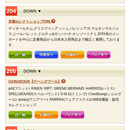
204
DOWN ▼
京都セレクトショップOWL
ディオールオム,クリスヴァンアッシュ,バレンシアガ,マルタンマルジェ
ラ,ニールバレット,ドルチェ&ガッバーナ,ケンゾーミナミ,DITA等のイン
ポートを中心に定番商品から日本未入荷商品まで幅広く展開しておりま
す。
詳 細
特典有り
店舗有り
ブログ有り
205
DOWN ▼
GAINSBOUR【ゲーンズブール】
prit(プリット)･RINEN･RIPT･SIRENE MERMAID･HARRISS(ハリス)･
SPELLBOUND(スペルバウンド)･D.M.G(ドミンゴ)･CherBourg(シェルヴ
ール)･aniary(アニアリー)･FAIRFAX(フェアファクス)のWEB通販・販売
セレクトショップ
詳 細
店舗有り
ブログ有り