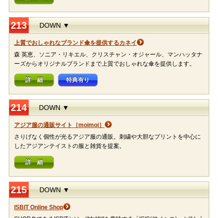
213
DOWN ▼
上質でおしゃれなブランド傘を提供するカネイ
森 英恵、ソニア・リキエル、クリスチャン・オジャール、マンハッタナ
ーズからオリジナルブランドまで上質でおしゃれな傘を提供します。
詳 細
特典有り
214
DOWN ▼
アジア服の通販サイト［moimoi］
さりげなく個性が光るアジア服の通販。刺繍や大胆なプリントを中心に
したアジアンテイストの服と雑貨を提案。
詳 細
215
DOWN ▼
ISBIT Online Shop