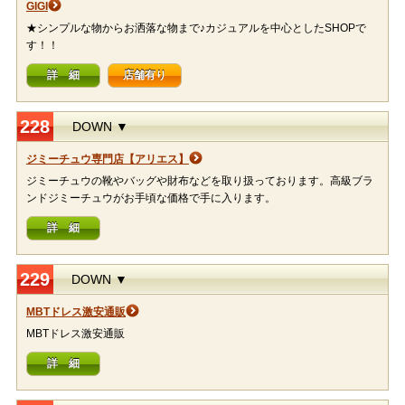
GIGI
★シンプルな物からお洒落な物まで♪カジュアルを中心としたSHOPで
す！！
詳 細
店舗有り
228
DOWN ▼
ジミーチュウ専門店【アリエス】
ジミーチュウの靴やバッグや財布などを取り扱っております。高級ブラ
ンドジミーチュウがお手頃な価格で手に入ります。
詳 細
229
DOWN ▼
MBTドレス激安通販
MBTドレス激安通販
詳 細