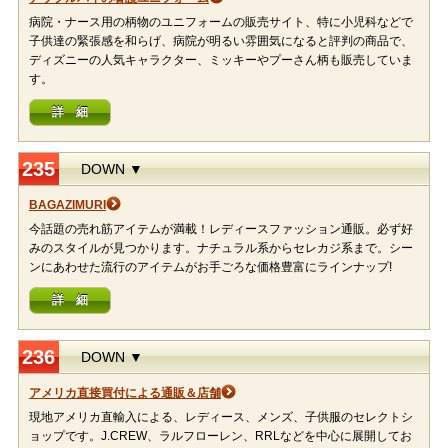
病院・ナース用の柄物のユニフォームの販売サイト、特に小児科などで
子供達の緊張感を和らげ、病院が明るい雰囲気になると評判の商品で、
ディズニーの人気キャラクター、ミッキーやプーさん柄も販売していま
す。
詳 細
235
DOWN ▼
BAGAZIMURI
今話題の売れ筋アイテムが満載！レディースファッション通販。必ず好
みのスタイルが見つかります。ナチュラル系からセレカジ系まで。シー
ンにあわせた流行のアイテムがお手ごろな価格豊富にラインナップ!
詳 細
236
DOWN ▼
アメリカ直接買付による通販＆店舗
現地アメリカ直輸入による、レディース、メンズ、子供服のセレクトシ
ョップです。J.CREW、ラルフローレン、RRLなどを中心に展開してお