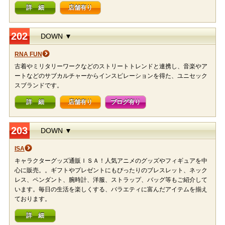
詳 細
店舗有り
202
DOWN ▼
RNA FUN
古着やミリタリーワークなどのストリートトレンドと連携し、音楽やア
ートなどのサブカルチャーからインスピレーションを得た、ユニセック
スブランドです。
詳 細
店舗有り
ブログ有り
203
DOWN ▼
ISA
キャラクターグッズ通販ＩＳＡ！人気アニメのグッズやフィギュアを中
心に販売。。ギフトやプレゼントにもぴったりのブレスレット、ネック
レス、ペンダント、腕時計、洋服、ストラップ、バッグ等もご紹介して
います。毎日の生活を楽しくする、バラエティに富んだアイテムを揃え
ております。
詳 細