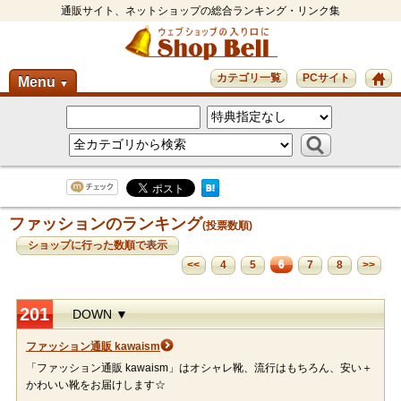
通販サイト、ネットショップの総合ランキング・リンク集
カテゴリ一覧
PCサイト
Menu
▼
ファッションのランキング
(投票数順)
ショップに行った数順で表示
6
<<
4
5
7
8
>>
201
DOWN ▼
ファッション通販 kawaism
「ファッション通販 kawaism」はオシャレ靴、流行はもちろん、安い＋
かわいい靴をお届けします☆