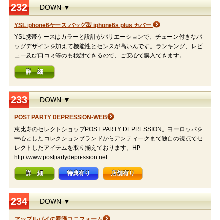
232
DOWN ▼
YSL iphone6ケース バッグ型 iphone6s plus カバー
YSL携帯ケースはカラーと設計がバリエーションで、チェーン付きなバ
ッグデザインを加えて機能性とセンスが高いんです。ランキング、レビ
ュー及び口コミ等のも検討できるので、ご安心で購入できます。
詳 細
233
DOWN ▼
POST PARTY DEPRESSION-WEB
恵比寿のセレクトショップPOST PARTY DEPRESSION。ヨーロッパを
中心としたコレクションブランドからアンティークまで独自の視点でセ
レクトしたアイテムを取り揃えております。HP-
http://www.postpartydepression.net
詳 細
特典有り
店舗有り
234
DOWN ▼
アップルパイの看護ユニフォーム