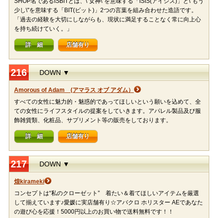
SHOP名であるISBITとは、\"女神\"を意味する「ISIS(アイシス)」と\"もう
少し\"を意味する「BIT(ビット)」2つの言葉を組み合わせた造語です。
「過去の経験を大切にしながらも、現状に満足することなく常に向上心
を持ち続けていく。」
詳 細
店舗有り
216
DOWN ▼
Amorous of Adam (アマラス オブ アダム）
すべての女性に魅力的・魅惑的であってほしいという願いを込めて、全
ての女性にライフスタイルの提案をしていきます。アパレル製品及び服
飾雑貨類、化粧品、サプリメント等の販売をしております。
詳 細
店舗有り
217
DOWN ▼
煌kirameki
コンセプトは“私のクローゼット” 着たい＆着てほしいアイテムを厳選
して揃えています♪愛媛に実店舗有り☆アバクロ ホリスター AEであなた
の遊び心を応援！5000円以上のお買い物で送料無料です！！