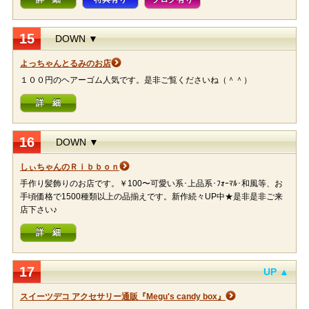
15
DOWN ▼
よっちゃんとるみのお店
１００円のヘアーゴム人気です。是非ご覧くださいね（＾＾）
詳 細
16
DOWN ▼
しぃちゃんのＲｉｂｂｏｎ
手作り髪飾りのお店です。￥100〜可愛い系･上品系･ﾌｫｰﾏﾙ･和風等、お
手頃価格で1500種類以上の品揃えです。新作続々UP中★是非是非ご来
店下さい♪
詳 細
17
UP ▲
スイーツデコ アクセサリー通販『Megu's candy box』