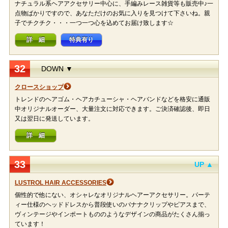
ナチュラル系ヘアアクセサリー中心に、手編みレース雑貨等も販売中♪一
点物ばかりですので、あなただけのお気に入りを見つけて下さいね。親
子でチクチク・・・一つ一つ心を込めてお届け致します☆
詳 細
特典有り
32
DOWN ▼
クロースショップ
トレンドのヘアゴム・ヘアカチューシャ・ヘアバンドなどを格安に通販
中オリジナルオーダー、大量注文に対応できます。ご決済確認後、即日
又は翌日に発送しています。
詳 細
33
UP ▲
LUSTROL HAIR ACCESSORIES
個性的で他にない、オシャレなオリジナルヘアーアクセサリー。パーテ
ィー仕様のヘッドドレスから普段使いのバナナクリップやピアスまで、
ヴィンテージやインポートもののようなデザインの商品がたくさん揃っ
ています！