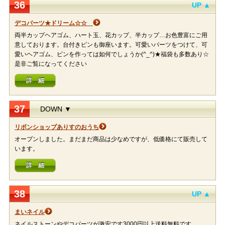
36
UP ▲
デコパーツ★ドリーム☆☆
両半カップヘアゴム、ハート玉、花カップ、半カップ…お色豊富にご用
意しております。台付きピンも御座います。可愛いパーツをつけて、可
愛いヘアゴム、ピンを作っては如何でしょうか(^_^)★福袋も多数あり☆
是非ご覧になってください
詳 細
37
DOWN ▼
リボンショップありすのおうち
オープンしました。まだまだ商品は少なめですが、低価格にて販売して
います。
詳 細
38
UP ▲
まいネイル
ネイルストーンやデコパーツが激安です3000円以上送料無料です