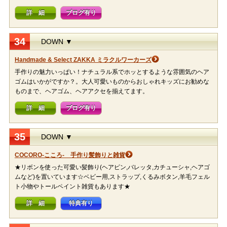
詳 細
ブログ有り
34
DOWN ▼
Handmade & Select ZAKKA ミラクルワーカーズ
手作りの魅力いっぱい！ナチュラル系でホッとするような雰囲気のヘア
ゴムはいかがですか？。大人可愛いものからおしゃれキッズにお勧めな
ものまで、ヘアゴム、ヘアアクセを揃えてます。
詳 細
ブログ有り
35
DOWN ▼
COCORO-こころ- 手作り髪飾りと雑貨
★リボンを使った可愛い髪飾り(ヘアピン,バレッタ,カチューシャ,ヘアゴ
ムなど)を置いています☆ベビー用,ストラップ,くるみボタン,羊毛フェル
ト小物やトールペイント雑貨もあります★
詳 細
特典有り