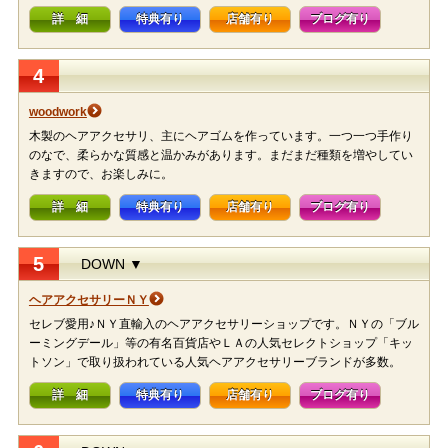
詳 細
特典有り
店舗有り
ブログ有り
4
woodwork
木製のヘアアクセサリ、主にヘアゴムを作っています。一つ一つ手作り
のなで、柔らかな質感と温かみがあります。まだまだ種類を増やしてい
きますので、お楽しみに。
詳 細
特典有り
店舗有り
ブログ有り
5
DOWN ▼
ヘアアクセサリーＮＹ
セレブ愛用♪ＮＹ直輸入のヘアアクセサリーショップです。ＮＹの「ブル
ーミングデール」等の有名百貨店やＬＡの人気セレクトショップ「キッ
トソン」で取り扱われている人気ヘアアクセサリーブランドが多数。
詳 細
特典有り
店舗有り
ブログ有り