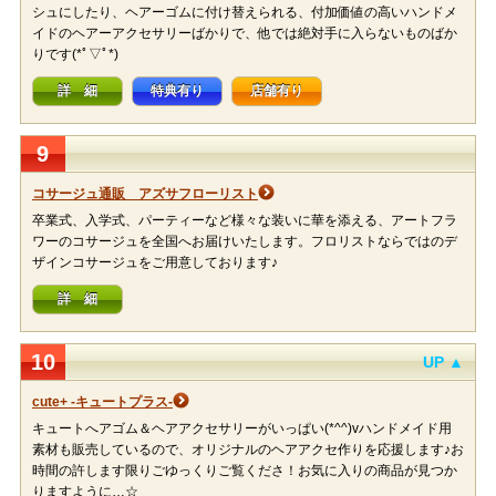
シュにしたり、ヘアーゴムに付け替えられる、付加価値の高いハンドメ
イドのヘアーアクセサリーばかりで、他では絶対手に入らないものばか
りです(*ﾟ▽ﾟ*)
詳 細
特典有り
店舗有り
9
コサージュ通販 アズサフローリスト
卒業式、入学式、パーティーなど様々な装いに華を添える、アートフラ
ワーのコサージュを全国へお届けいたします。フロリストならではのデ
ザインコサージュをご用意しております♪
詳 細
10
UP ▲
cute+ -キュートプラス-
キュートへアゴム＆ヘアアクセサリーがいっぱい(*^^)vハンドメイド用
素材も販売しているので、オリジナルのヘアアクセ作りを応援します♪お
時間の許します限りごゆっくりご覧くださ！お気に入りの商品が見つか
りますように…☆