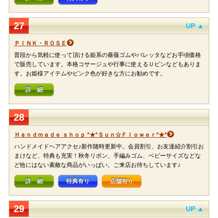
27
UP ▲
ＰＩＮＫ・ＲＯＳＥ
普段から気軽に使って頂ける姫系の薔薇ゴムやバレッタなどお手頃価格
で販売しています。本格コサージュや行事に使えるＵピンなどもありま
す。お姫様アイテムやピンク色が好きな方にお勧めです。
詳 細
28
Ｈａｎｄｍａｄｅ ｓｈｏｐ *★*Ｓｕｎ☆Ｆｌｏｗｅｒ*★*
ハンドメイドヘアアクセ♪新作随時更新中。会員割引、お友達紹介割引お
まけなど、特典も充実！秋冬リボン、手編みゴム、ベビーサイズなどな
ど他にはない素敵な商品がいっぱい。ご来店お待ちしています♪
詳 細
特典有り
店舗有り
29
UP ▲