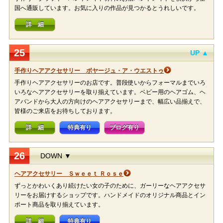
国へ通販しています。お気に入りの作品が見つかるとうれしいです。
詳 細
25
UP ▲
手作りヘアアクセサリー ボヤージュ・ア・ウエストゥ
手作りヘアアクセサリーのお店です。普段使いからフォーマルまでいろ
いろなヘアアクセサリーを取り揃えています。ベビー用のヘアゴム、ヘ
アバンドから大人の方向けのヘアアクセサリーまで、幅広い品揃えで、
皆様のご来店をお待ちしております。
詳 細
特典有り
ブログ有り
26
DOWN ▼
ヘアアクセサリー Ｓｗｅｅｔ Ｒｏｓｅ
ずっとかわいくあり続けたい女の子のために、ガーリーなヘアアクセサ
リーをお届けするショップです。ハンドメイドのオリジナル商品とイン
ポート商品を取り揃えています。
詳 細
特典有り