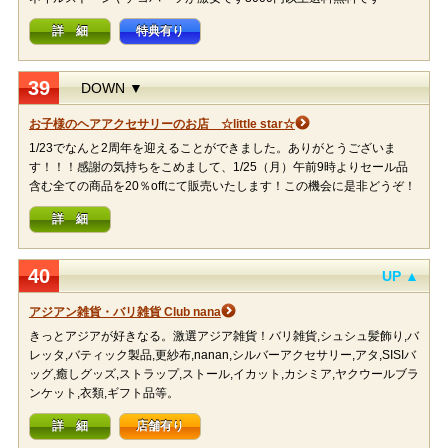
詳 細
特典有り
39
DOWN ▼
お子様のヘアアクセサリーのお店 ☆little star☆
1/23でなんと2周年を迎えることができました。ありがとうございま
す！！！感謝の気持ちをこめまして、1/25（月）午前9時よりセール品
含む全ての商品を20％offにて販売いたします！この機会に是非どうぞ！
詳 細
40
UP ▲
アジアン雑貨・バリ雑貨 Club nana
きっとアジアが好きなる。激選アジア雑貨！バリ雑貨,シュシュ髪飾り,バ
レッタ,バティック製品,更紗布,nanan,シルバーアクセサリー,アタ,SISIバ
ッグ,癒しグッズ,ストラップ,ストール,イカット,カシミア,ヤクウールブラ
ンケット,衣類,ギフト品等。
詳 細
店舗有り