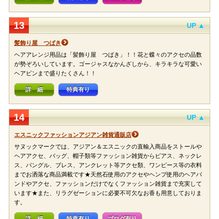
13
UP ▲
髪飾り屋 つばき
ヘアアレンジ用品は「髪飾り屋 つばき」！！花と蝶々のアクセの品数
が勢ぞろいしています。ゴージャスなかんざしから、キラキラな可愛い
ヘアピンまで盛りたくさん！！
詳 細
特典有り
14
UP ▲
エスニックファッションアジアン雑貨通販店
サヌックマークでは、アジアン＆エスニックの直輸入商品をストールや
ヘアアクセ、バッグ、帽子類等ファッション雑貨からピアス、ネックレ
ス、バングル、ブレス、アンクレット等アクセ類、ワンピース等の衣料
までお洒落な商品満載です★天然石使用のアクセやヘンプ使用のヘアバ
ンドやアクセ、ファッションだけでなくファッション雑貨まで充実して
います★また、リラグゼーションに必要不可欠なお香も用意しておりま
す。
詳 細
特典有り
ブログ有り