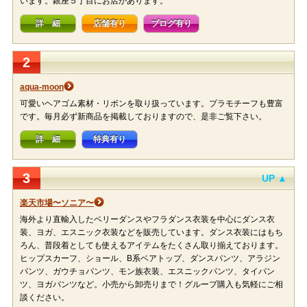
います。銀座５丁目にお店があります。
詳 細
店舗有り
ブログ有り
2
aqua-moon
可愛いヘアゴム素材・リボンを取り扱っています。プラモチーフも豊富
です。毎月必ず新商品を掲載しておりますので、是非ご覧下さい。
詳 細
特典有り
3
UP ▲
楽天市場〜ソニア〜
海外より直輸入したベリーダンスやフラダンス衣装を中心にダンス衣
装、ヨガ、エスニック衣装などを販売しています。ダンス衣装にはもち
ろん、普段着としても使えるアイテムをたくさん取り揃えております。
ヒップスカーフ、ショール、B系ベアトップ、ダンスパンツ、アラジン
パンツ、ガウチョパンツ、モン族衣装、エスニックパンツ、タイパン
ツ、ヨガパンツなど。小売から卸売りまで！グループ購入も気軽にご相
談ください。