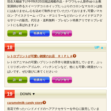
現在大幅値下げ中!!!9月20日雑誌掲載作品・チワワちゃん新作up☆お教
室講師が作るスイーツデコ☆ホイップたっぷりのコロンなマカロンは他
にはありません｡心を込めて制作させていただいております｡可愛いマカ
ロン･アイスクリーム･パフェ・デコミラーなどのハンドメイドデコアク
セサリーの販売。代引き・送料無料・プレゼント特典アリです☆プレゼ
ントにも喜ばれますよ♪
詳 細
特典有り
ブログ有り
18
UP ▲
レトロプリントが可愛い雑貨のお店 ＲＩＰＬＡ
レトロアニマルの可愛いプリントの手作り雑貨を販売しています。ぷっ
くりリボンのヘアゴムや、パッチンピンなど、他にも可愛い雑貨がいっ
ぱいです。ぜひ遊びに来てください☆
詳 細
特典有り
ブログ有り
19
DOWN ▼
caramelmilk candy store
造花で作ったハンドメイドのヘアアクセサリーを中心に販売していま