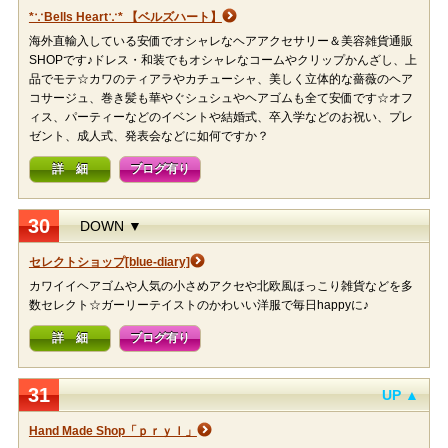
*∵Bells Heart∵* 【ベルズハート】
海外直輸入している安価でオシャレなヘアアクセサリー＆美容雑貨通販
SHOPです♪ドレス・和装でもオシャレなコームやクリップかんざし、上
品でモテ☆カワのティアラやカチューシャ、美しく立体的な薔薇のヘア
コサージュ、巻き髪も華やぐシュシュやヘアゴムも全て安価です☆オフ
ィス、パーティーなどのイベントや結婚式、卒入学などのお祝い、プレ
ゼント、成人式、発表会などに如何ですか？
詳 細
ブログ有り
30
DOWN ▼
セレクトショップ[blue-diary]
カワイイヘアゴムや人気の小さめアクセや北欧風ほっこり雑貨などを多
数セレクト☆ガーリーテイストのかわいい洋服で毎日happyに♪
詳 細
ブログ有り
31
UP ▲
Hand Made Shop「ｐｒｙｌ」