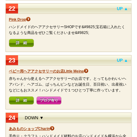
22
UP ▲
Pink Drop
ハンドメイドのヘアアクセサリーSHOPです&#9825;宝石箱に入れたく
なるような商品をぜひご覧くださいませ&#9825;
詳 細
23
UP ▲
ベビー用ヘアアクセサリーのお店Little Meina
赤ちゃんから使えるヘアアクセサリーのお店です。とってもかわいいヘ
アバンド、ヘアゴム、ぱっちんピンなどお誕生日、百日祝い、出産祝い
などにもおススメ！ハンドメイドで１つひとつ丁寧に作っています。
詳 細
ブログ有り
24
DOWN ▼
あみものショップCharin
手作り・クラフト・ハンドメイド材料のお店ハンドメイドを横浜から全