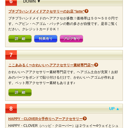
6
DOWN ▼
プチプラハンドメイドアクセサリーのお店 *latte*
プチプラハンドメイドのヘアアクセが多数！価格帯は５０〜５００円で
す。ヘアピン・ヘアゴム・パッチンの数の多さが自慢です。是非ご覧く
ださい。クレジットカードＯＫ！
詳 細
特典有り
ブログ有り
7
ここあみるく〜かわいいヘアアクセサリー素材専門店〜
かわいいヘアアクセサリー素材専門店です。ヘアゴム土台が充実！お好
みのパーツをボンドで貼り付けるだけで、かわいいヘアゴムが作れま
す。ペット用アクセサリー素材もあります♪
詳 細
8
UP ▲
HAPPY・CLOVER☆手作りヘアーアクセサリー
HAPPY・CLOVER（ハッピ・クローバー）は２ウェイ〜4ウェイとシュ