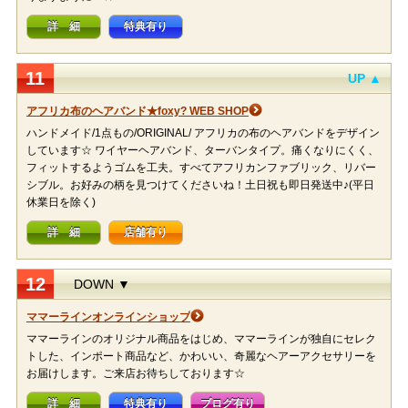
詳 細
特典有り
11
UP ▲
アフリカ布のヘアバンド★foxy? WEB SHOP
ハンドメイド/1点もの/ORIGINAL/ アフリカの布のヘアバンドをデザイン
しています☆ ワイヤーヘアバンド、ターバンタイプ。痛くなりにくく、
フィットするようゴムを工夫。すべてアフリカンファブリック、リバー
シブル。お好みの柄を見つけてくださいね！土日祝も即日発送中♪(平日
休業日を除く)
詳 細
店舗有り
12
DOWN ▼
ママーラインオンラインショップ
ママーラインのオリジナル商品をはじめ、ママーラインが独自にセレク
トした、インポート商品など、かわいい、奇麗なヘアーアクセサリーを
お届けします。ご来店お待ちしております☆
詳 細
特典有り
ブログ有り