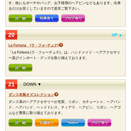
す。他にもポーチやバッグ、お子様用のヘアピンなどもあります。出来
るだけお安くしていますので是非ご覧下さい。
詳 細
特典有り
ブログ有り
20
UP ▲
La Fortuna (ラ・フォ−テュナ)
「La Fortuna (ラ・フォーテュナ)」は、ハンドメイド・ヘアアクセサリ
ー及びインポート・グッズを取り揃えております。
詳 細
21
DOWN ▼
ダンス衣装オズコレクション
ダンス系のヘアアクセサリーが充実。リボン、カチューシャ、ヘアバン
ド、ヘアバンド、ヘッドドレス、ティアラ、ヘアピン、リボン、ヘアゴ
ムなど豊富に取り揃えております。
詳 細
店舗有り
Twitter
ブログ有り