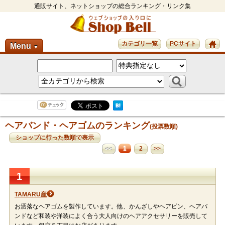
通販サイト、ネットショップの総合ランキング・リンク集
カテゴリ一覧
PCサイト
Menu
▼
ヘアバンド・ヘアゴムのランキング
(投票数順)
ショップに行った数順で表示
1
<<
2
>>
1
TAMARU産
お洒落なヘアゴムを製作しています。他、かんざしやヘアピン、ヘアバ
ンドなど和装や洋装によく合う大人向けのヘアアクセサリーを販売して