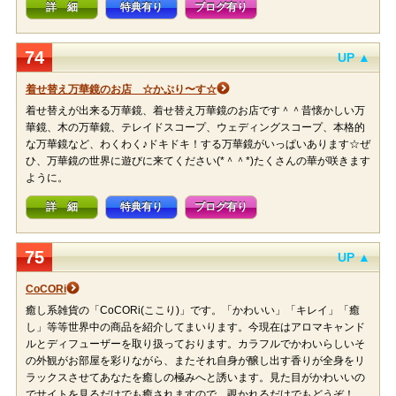
詳 細
特典有り
ブログ有り
74
UP ▲
着せ替え万華鏡のお店 ☆かぷり〜す☆
着せ替えが出来る万華鏡、着せ替え万華鏡のお店です＾＾昔懐かしい万
華鏡、木の万華鏡、テレイドスコープ、ウェディングスコープ、本格的
な万華鏡など、わくわく♪ドキドキ！する万華鏡がいっぱいあります☆ぜ
ひ、万華鏡の世界に遊びに来てください(*＾＾*)たくさんの華が咲きます
ように。
詳 細
特典有り
ブログ有り
75
UP ▲
CoCORi
癒し系雑貨の「CoCORi(ここり)」です。「かわいい」「キレイ」「癒
し」等等世界中の商品を紹介してまいります。今現在はアロマキャンド
ルとディフューザーを取り扱っております。カラフルでかわいらしいそ
の外観がお部屋を彩りながら、またそれ自身が醸し出す香りが全身をリ
ラックスさせてあなたを癒しの極みへと誘います。見た目がかわいいの
でサイトを見るだけでも癒されますので、覗かれるだけでもどうぞ！