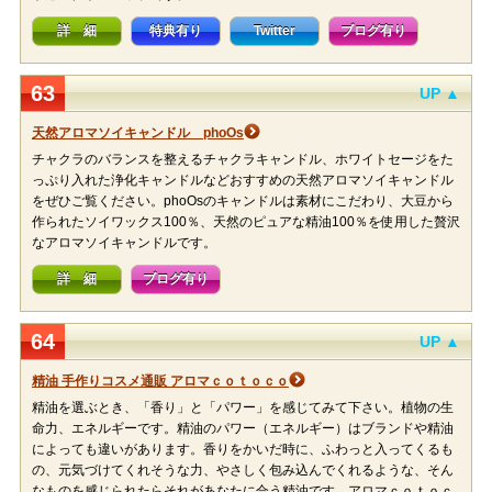
詳 細
特典有り
Twitter
ブログ有り
63
UP ▲
天然アロマソイキャンドル phoOs
チャクラのバランスを整えるチャクラキャンドル、ホワイトセージをた
っぷり入れた浄化キャンドルなどおすすめの天然アロマソイキャンドル
をぜひご覧ください。phoOsのキャンドルは素材にこだわり、大豆から
作られたソイワックス100％、天然のピュアな精油100％を使用した贅沢
なアロマソイキャンドルです。
詳 細
ブログ有り
64
UP ▲
精油 手作りコスメ通販 アロマｃｏｔｏｃｏ
精油を選ぶとき、「香り」と「パワー」を感じてみて下さい。植物の生
命力、エネルギーです。精油のパワー（エネルギー）はブランドや精油
によっても違いがあります。香りをかいだ時に、ふわっと入ってくるも
の、元気づけてくれそうな力、やさしく包み込んでくれるような、そん
なものを感じられたらそれがあなたに合う精油です。アロマｃｏｔｏｃ