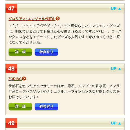
47
UP ▲
グロリアス･エンジェル代官山
：:*.;.*・;・^;・:＼(*^▽^*)/:・;^・;・*.;.*:可愛らしいエンジェル・グッズ
は、眺めているだけでも疲れた心が癒されるようですね♪ベビー、ローズ
やクロスなどをモチーフにしたグッズも人気です！ぜひゆっくりとご覧
になってくださいね。
詳 細
特典有り
48
UP ▲
ZODIAC
天然石を使ったアクセサリーのほか、原石、エジプトの香水瓶、ヒマラ
ヤ産ローズバスソルトやナシュラルハーブインセンスなど癒しグッズを
お届けしています♪
詳 細
特典有り
49
UP ▲