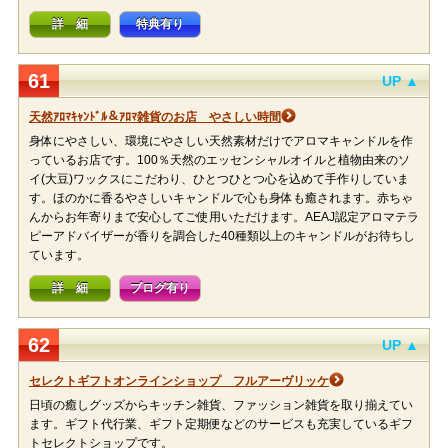
詳 細
特典有り
61
UP ▲
天然ｱﾛﾏｷｬﾝﾄﾞﾙ＆ｱﾛﾏ雑貨のお店 やさしい時間
身体にやさしい、環境にやさしい天然素材だけでアロマキャンドルを作
っているお店です。100％天然のエッセンシャルオイルと植物由来のソ
イ(大豆)ワックスにこだわり、ひとつひとつ心を込めて手作りしていま
す。ほのかに香るやさしいキャンドルで心も身体も癒されます。赤ちゃ
んからお年寄りまで安心してご使用いただけます。AEAJ認定アロマテラ
ピーアドバイザーが香りを調合した40種類以上のキャンドルがお待ちし
ています。
詳 細
ブログ有り
62
UP ▲
セレクトギフトオンラインショップ フルアーヴリッケ
日頃の癒しグッズからキッチン雑貨、ファッション雑貨を取り揃えてい
ます。ギフト代行業、ギフト定期便などのサービスも充実しているギフ
トセレクトショップです。