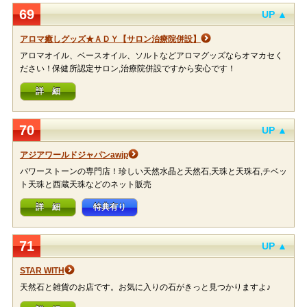
69
UP ▲
アロマ癒しグッズ★ＡＤＹ【サロン治療院併設】
アロマオイル、ベースオイル、ソルトなどアロマグッズならオマカセく
ださい！保健所認定サロン,治療院併設ですから安心です！
詳 細
70
UP ▲
アジアワールドジャパンawjp
パワーストーンの専門店！珍しい天然水晶と天然石,天珠と天珠石,チベッ
ト天珠と西蔵天珠などのネット販売
詳 細
特典有り
71
UP ▲
STAR WITH
天然石と雑貨のお店です。お気に入りの石がきっと見つかりますよ♪