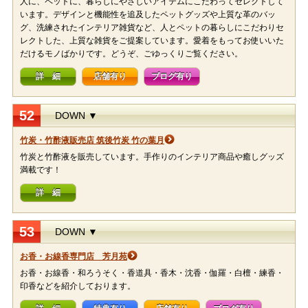
人に、ペットに、暮らしにやさしいアイテムにこだわってセレクトして
います。デザインと機能性を追及したペットグッズや上質な革のバッ
グ、洗練されたインテリア雑貨など、人とペットの暮らしにこだわりセ
レクトした、上質な雑貨をご提案しています。愛着をもってお使いいた
だけるモノばかりです。どうぞ、ごゆっくりご覧ください。
詳 細
店舗有り
ブログ有り
52
DOWN ▼
竹炭・竹酢液販売店 筑後竹炭 竹の葉月
竹炭と竹酢液を販売しています。手作りのインテリア商品や癒しグッズ
満載です！
詳 細
53
DOWN ▼
お香・お線香専門店 芳月苑
お香・お線香・和ろうそく・香道具・香木・沈香・伽羅・白檀・練香・
印香などを紹介しております。