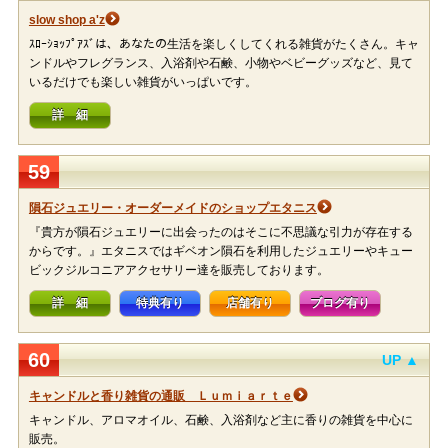
slow shop a'z
ｽﾛｰｼｮｯﾌﾟｱｽﾞは、あなたの生活を楽しくしてくれる雑貨がたくさん。キャ
ンドルやフレグランス、入浴剤や石鹸、小物やベビーグッズなど、見て
いるだけでも楽しい雑貨がいっぱいです。
詳 細
59
隕石ジュエリー・オーダーメイドのショップエタニス
『貴方が隕石ジュエリーに出会ったのはそこに不思議な引力が存在する
からです。』エタニスではギベオン隕石を利用したジュエリーやキュー
ビックジルコニアアクセサリー達を販売しております。
詳 細
特典有り
店舗有り
ブログ有り
60
UP ▲
キャンドルと香り雑貨の通販 Ｌｕｍｉａｒｔｅ
キャンドル、アロマオイル、石鹸、入浴剤など主に香りの雑貨を中心に
販売。