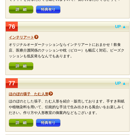
詳 細
特典有り
76
UP ▲
インテリアート
オリジナルオーダークッションならインテリアートにおまかせ！飲食
店、医療介護関係のクッションや枕（ピロー）も幅広く対応。ビーズク
ッションも低反発もなんでもあります。
詳 細
77
UP ▲
ほのぼの張子 たむ人形
ほのぼのとした張子、たむ人形を紹介・販売しております。手すき和紙
や植物染料を用いて、伝統的な手法で生み出される風合いをお楽しみく
ださい。作り方や人形教室の御案内などもございます。
詳 細
特典有り