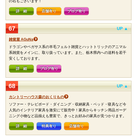
の石もございます！
詳 細
店舗有り
ブログ有り
67
UP ▲
雑貨屋 AGuNa
ドラゴンやペガサス系の羊毛フェルト雑貨とハットトリックのアニマル
系雑貨をメインに、取り扱っています。また、栃木県内への送料を若干
安くしております。
詳 細
ブログ有り
68
UP ▲
カントリーハウス森のおくりもの
ソファー・テレビボード・ダイニング・収納家具・ベッド・寝具など今
人気のインテリア家具を激安にて販売中！家具からキッチン用品ガーデ
ニング小物など品揃えも豊富で、きっとお好みの家具が見つかります。
詳 細
特典有り
店舗有り