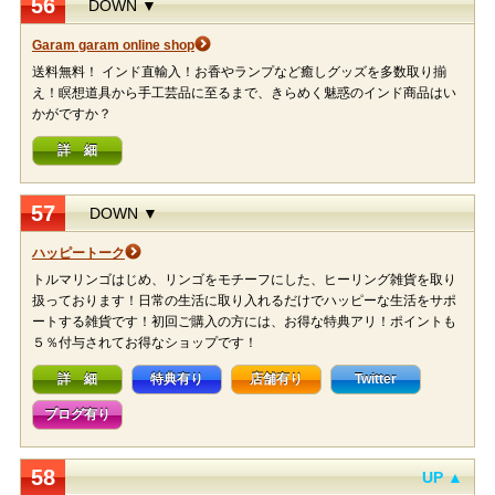
56
DOWN ▼
Garam garam online shop
送料無料！ インド直輸入！お香やランプなど癒しグッズを多数取り揃
え！瞑想道具から手工芸品に至るまで、きらめく魅惑のインド商品はい
かがですか？
詳 細
57
DOWN ▼
ハッピートーク
トルマリンゴはじめ、リンゴをモチーフにした、ヒーリング雑貨を取り
扱っております！日常の生活に取り入れるだけでハッピーな生活をサポ
ートする雑貨です！初回ご購入の方には、お得な特典アリ！ポイントも
５％付与されてお得なショップです！
詳 細
特典有り
店舗有り
Twitter
ブログ有り
58
UP ▲