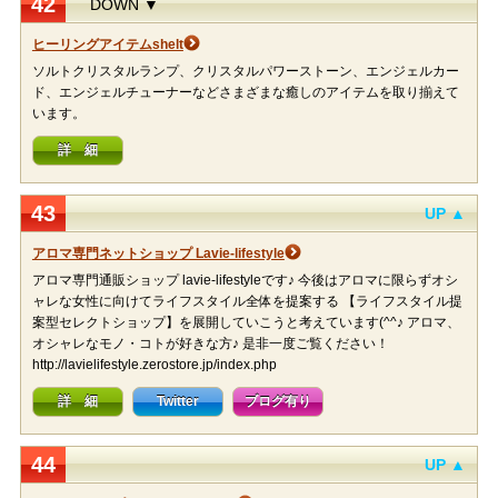
42
DOWN ▼
ヒーリングアイテムshelt
ソルトクリスタルランプ、クリスタルパワーストーン、エンジェルカー
ド、エンジェルチューナーなどさまざまな癒しのアイテムを取り揃えて
います。
詳 細
43
UP ▲
アロマ専門ネットショップ Lavie-lifestyle
アロマ専門通販ショップ lavie-lifestyleです♪ 今後はアロマに限らずオシ
ャレな女性に向けてライフスタイル全体を提案する 【ライフスタイル提
案型セレクトショップ】を展開していこうと考えています(^^♪ アロマ、
オシャレなモノ・コトが好きな方♪ 是非一度ご覧ください！
http://lavielifestyle.zerostore.jp/index.php
詳 細
Twitter
ブログ有り
44
UP ▲