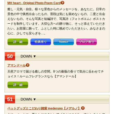
MH heart - Original Photo Poem Card
癒し・元気・自信。様々な景色からのメッセージを、あなたに。日常の
景色の中で偶然出会ったもの、普段は気にも留めないもの、二度と出会
えないもの。そんな写真と短編詩で、写真詩（フォトポエム）ポストカ
ードを制作しています。大切な方への贈り物に、そっと添えていただき
たい。お部屋に飾って、ふとした時に眺めていただきたい。みなさまの
心に、少しでも安らぎを…。
詳 細
特典有り
Twitter
ブログ有り
50
DOWN ▼
アマンドール
天然アロマで届ける癒しの空間。8つの薔薇の香りで気分に合わせてチ
ョイス！ルームフレグランスなら【アマンドール】
詳 細
51
DOWN ▼
ペットグッズとこだわり雑貨 mederuno【メデルノ】