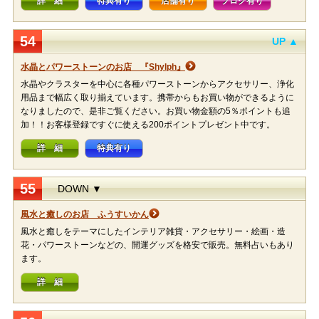
詳 細
特典有り
店舗有り
ブログ有り
54
UP ▲
水晶とパワーストーンのお店 『Shylph』
水晶やクラスターを中心に各種パワーストーンからアクセサリー、浄化
用品まで幅広く取り揃えています。携帯からもお買い物ができるように
なりましたので、是非ご覧ください。お買い物金額の5％ポイントも追
加！！お客様登録ですぐに使える200ポイントプレゼント中です。
詳 細
特典有り
55
DOWN ▼
風水と癒しのお店 ふうすいかん
風水と癒しをテーマにしたインテリア雑貨・アクセサリー・絵画・造
花・パワーストーンなどの、開運グッズを格安で販売。無料占いもあり
ます。
詳 細