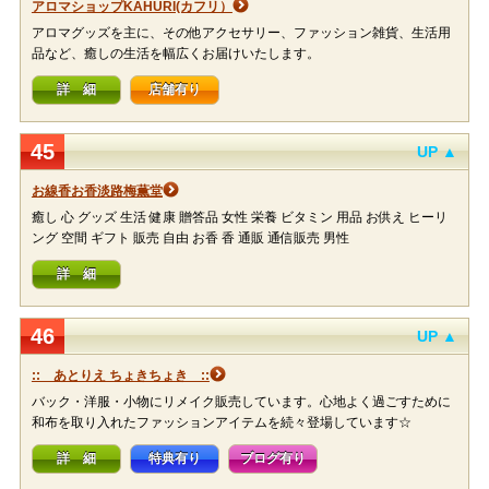
アロマショップKAHURI(カフリ）
アロマグッズを主に、その他アクセサリー、ファッション雑貨、生活用
品など、癒しの生活を幅広くお届けいたします。
詳 細
店舗有り
45
UP ▲
お線香お香淡路梅薫堂
癒し 心 グッズ 生活 健康 贈答品 女性 栄養 ビタミン 用品 お供え ヒーリ
ング 空間 ギフト 販売 自由 お香 香 通販 通信販売 男性
詳 細
46
UP ▲
:: あとりえ ちょきちょき ::
バック・洋服・小物にリメイク販売しています。心地よく過ごすために
和布を取り入れたファッションアイテムを続々登場しています☆
詳 細
特典有り
ブログ有り