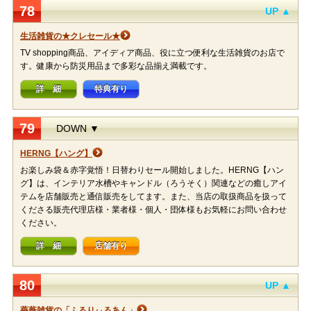
78
UP ▲
生活雑貨の★クレセール★
TV shopping商品、アイディア商品、役に立つ便利な生活雑貨のお店で
す。健康から防災用品まで多彩な品揃え満載です。
詳 細
特典有り
79
DOWN ▼
HERNG【ハング】
お楽しみ袋＆赤字覚悟！日替わりセール開始しました。HERNG【ハン
グ】は、インテリア水槽やキャンドル（ろうそく）関連などの癒しアイ
テムを店舗販売と通信販売をしてます。また、当店の取扱商品を扱って
くださる販売代理店様・業者様・個人・団体様もお気軽にお問い合わせ
ください。
詳 細
店舗有り
80
UP ▲
薔薇雑貨の「ふるりぃるあん」