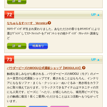
詳 細
72
UP ▲
なちゅらるすぺーす Veronica
ｱﾛﾏﾘｰﾃﾞｨﾝｸﾞが生まれ変わりました。あなただけの香りをｶｳﾝｾﾘﾝｸﾞにより
選びﾌﾞﾚﾝﾄﾞしてｴｱｰﾌﾚｯｼｭﾅｰをﾌﾟﾚｾﾞﾝﾄ☆その他ﾘｰﾃﾞｨﾝｸﾞ･ｱﾁｭｰﾒﾝﾄ･講座な
ど
詳 細
特典有り
73
UP ▲
パウダービーズのMOGU公式通販ショップ【MOGULAX】
触感を楽しみながら癒される…パウダービーズのMOGU（モグ）のメー
カー直営の公式通販ショップです。癒されることはもちろん、インテリ
アにもなるソファ・まくら・クッション・ぬいぐるみ・抱き枕をカラフ
ルに取り揃えております。リラックスできるアイテムはマタニティの方
にも人気です。ビーズに「へたり」が感じられたら、補充用ビーズでも
との触感に復活！長くご愛用いただけることはエコ活動へもつながって
います。