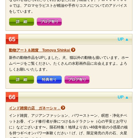
ｏでは、アロマセラピストが精油や手作りコスメについてのアドバイス
をしています。
詳 細
ブログ有り
65
UP ▲
動物アート＆雑貨 Tomoya Shinkai
新作の動物作品をUPしました。犬、猫以外の動物も描いています。ホー
ムページをご覧ください。たくさんの水彩画作品に出会えますよ。よろ
しくお願いいたします。
詳 細
特典有り
ブログ有り
66
UP ▲
インド雑貨の店 ガネーシャ．
インド雑貨、アジアンファッション、パワーストーン、瞑想・浄化チベ
ットお香、インド修行者が身につけるルドラクシャ（心の平安とお守り
に）などございます〜。隕石特集！地球より古い46億年前の小惑星の核
を持つギベオンパワー体験ください！げ、げ、限定発売の月の石、火星