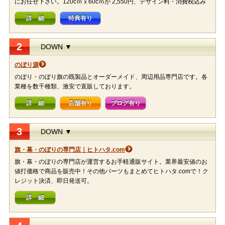
にお任せ下さい。120cｍｘ60cｍが 2,550円、デザイン料・消費税込み
詳 細
特典有り
2
DOWN ▼
のぼり源
のぼり・のぼり旗の既製品とオーダーメイド、周辺用品専門店です。各
業種を数千種類、激安で直販しております。
詳 細
店舗有り
ブログ有り
3
DOWN ▼
旗・幕・のぼりの専門店｜ヒトハタ.com
旗・幕・のぼりの専門店が運営するお手軽通販サイト。業界最安値のお
値打価格で商品を販売中！その他パーツもまとめてヒトハタ.comで！ク
レジット決済、即日発送可。
詳 細