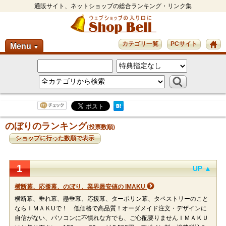
通販サイト、ネットショップの総合ランキング・リンク集
カテゴリ一覧
PCサイト
Menu
▼
のぼりのランキング
(投票数順)
ショップに行った数順で表示
1
UP ▲
横断幕、応援幕、のぼり、業界最安値の IMAKU
横断幕、垂れ幕、懸垂幕、応援幕、ターポリン幕、タペストリーのこと
ならＩＭＡＫUで！ 低価格で高品質！オーダメイド注文・デザインに
自信がない、パソコンに不慣れな方でも、ご心配要りませんＩＭＡＫＵ