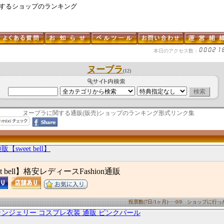
関するショップのランキング
本日のアクセス数：
ヌーブラ
(12)
ヌーブラに関する通販(販売)ショップのランキング形式リンク集
sweet bell】
 bell】格安レディースFashion通販
投票数(7日/1ヶ月)･･･0/0 ショップに行った数
ンジェリー コスプレ衣装 通販 ピンクパール