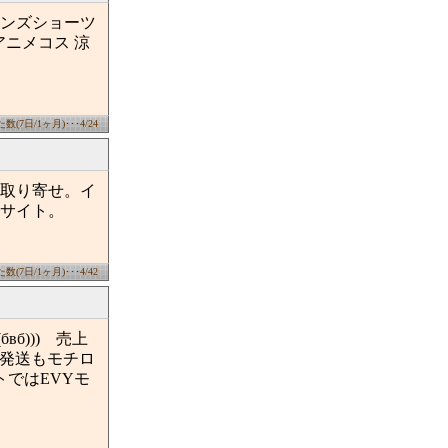
メンズショーツ
アニメコス 涼
(7日/1ヶ月)･･･4/24
お取り寄せ。イ
サイト。
(7日/1ヶ月)･･･4/42
б))) 売上
定発送もモチロ
トではEVYモ