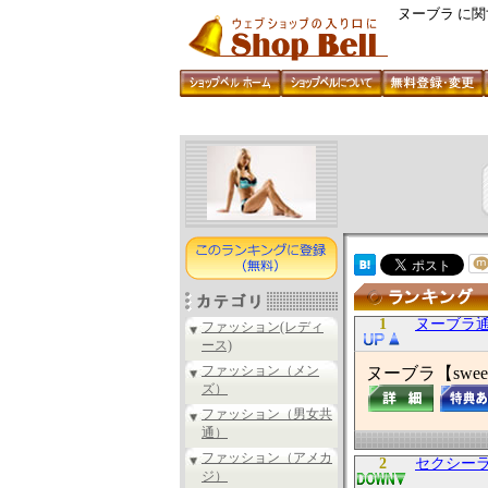
ヌーブラ に
1
ヌーブラ通販【
ファッション(レディ
ース)
ファッション（メン
ヌーブラ【sweet
ズ）
ファッション（男女共
通）
ファッション（アメカ
2
セクシーラ
ジ）