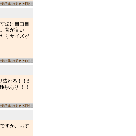
(7日/1ヶ月)･･･4/39
寸法は自由自
。背が高い
たりサイズが
(7日/1ヶ月)･･･4/37
リ盛れる！！S
３種類あり ！！
(7日/1ヶ月)･･･3/36
ですが、おす