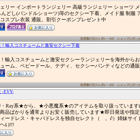
ェリー インポートランジェリー 高級ランジェリー ショーツ 
ふんどし(パンドルショーツ)等のセクシー下着、メイド服 制服 
コスプレ衣装 通販。割引クーポンプレゼント中
投票数(7日/1ヶ月)･･･0/0 ショップに行った数
級！輸入コスチュームと激安セクシー下着
0種！輸入コスチュームと激安セクシーランジェリーを海外から
ューム、ベビードール、テディ、セクシーパンティなどの通販
投票数(7日/1ヶ月)･･･0/0 ショップに行った数
-EVY-
i・JJ・Ray系★から、★小悪魔系★のアイテムを取り扱っています(бв
P商品ばかりを通常よりお安く販売しています★即日発送や指
ーティードレス・キャバドレスを独自セレクト（ゝ。∂）姉妹サイ
≦)!!!