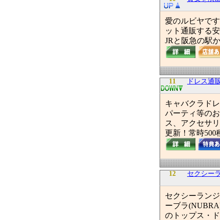
愛のルビヤです
ット通販する安
JRと阪急の駅
11
ドレス通販Sw
キャバクラドレ
パーティ等のお
ス、アクセサリ
更新！常時500
12
セクシーラ
セクシーランジェ
ーブラ(NUB
のトップス・ド