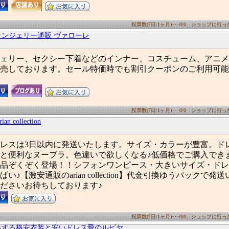
投票数(7日/1ヶ月)･･･0/0 ショップに行った数
ランジェリー通販 ヴァローレ
ェリー、セクシー下着などのインナー、コスチューム、アニメ
売しております。セール特価時でも割引クーポンのご利用可能
投票数(7日/1ヶ月)･･･0/0 ショップに行った数
n collection
レスは3日以内に発送いたします。サイズ・カラーが豊富。ド
と便利なヌーブラ。色違いで欲しくなる♪低価格でご購入でき
品ぞくぞく登場！！シフォンワンピース・大きいサイズ・ドレ
い♪【激安通販のarian collection】代金引換ゆうパックで発
ださいお待ちしております♪
投票数(7日/1ヶ月)･･･0/0 ショップに行った数
出する格安衣装と安いドレス愛のルビヤ