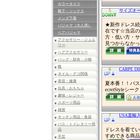
カラータイツ
5
サイズオ
靴下・ソックス
メンズ下着
★新作ドレス続
パジャマ（大人用）
在です☆当店の
ペアパジャマ
方・低い方・サ
アクセサリー・ジュエ
見つからなかっ
リー
ヘアアクセサリー
バッグ・財布・小物
靴
6
CARPE 
ネイル・デコ関係
美容・健康
夏本番！！バスト
玩具・おもちゃ
ecretSty
趣味・レジャー
スポーツ用品
雑貨
7
USA直
キッチン用品・食器
バス・トイレタリー用
ドレスを着てい
品
すめできる商品
手芸