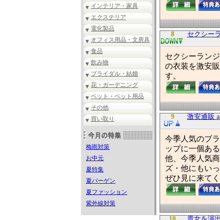
インテリア・家具
エクステリア
電化製品
8
セクシー
オフィス用品・文房具
食品
セクシーランジ
飲み物
の衣装を激安販
ブライダル・結婚
す。
花・ガーデニング
ペット・ペット用品
その他
9
激安通販 aria
買い取り
今季人気のブラ
梅雨対策
ップに一個ある
他、今季人気商
お中元
ズ・他にもいっぱ
夏特集
ぜひ見に来てく
夏バーゲン
夏ファッション
紫外線対策
10
貴女を演