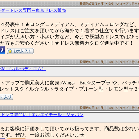
投票数(7日/1ヶ月)･･･0/0 ショップに行った数
ーダードレス専門～東京ドレス販売
々発表中！★ロング→ミディアム、ミディアム→ロングなど、
ドレスはご注文を頂いてから海外で１着ずつ仕立てを行います
イズが大きい方・小さい方など、今まで既製のドレスではぴっ
た方もご安心ください！★ドレス無料カタログ進呈中です！
投票数(7日/1ヶ月)･･･0/0 ショップに行った数
DIEM （カルぺディエム）
アップで胸元美人に変身♪Wings Bra☆ヌーブラ や、バッチ
leシークレットスタイル☆ウルトラタイプ・プルーン型・レモン型☆
投票数(7日/1ヶ月)･･･0/0 ショップに行った数
輸入ドレス専門店｜エルエイモール・ジャパン
るお客様に評価をして頂いてから扱ってます。商品数は少ない
です。ぜひ、一度お試しくださいませ。