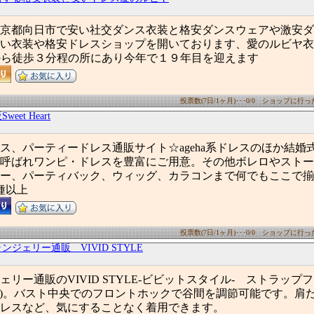
京都向日市で安い社交ダンス衣装と格安ダンスウェアや激安ダ
い衣装や格安ドレスショップを開いております、愛のルビヤ衣
から徒歩３分程の所にあり今年で１９年目を迎えます
投票数(7日/1ヶ月)･･･0/0 ショップに行った数
eet Heart
ス、パーティードレス通販サイト☆ageha系ドレスのほか結婚
呼ばれワンピ・ドレスを豊富にご用意。その他ボレロやストー
ー、パーティバック、ウィッグ、カラコンまで何でもここで揃
種以上
投票数(7日/1ヶ月)･･･0/0 ショップに行った数
ンジェリー通販 VIVID STYLE
リー通販のVIVID STYLE-ビビットスタイル- ストラップ
RA)。バスト中央でのフロントホックで谷間を調節可能です。肩
レスなど、気にすることなく着用できます。