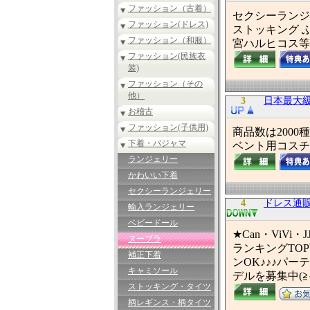
ファッション（古着）
セクシーランジ
ファッション(ドレス)
ストッキング 
ファッション（和服）
宮ハルヒコス等
ファッション(民族衣
装)
ファッション（その
他）
3
日本最大
お稽古
ファッション(子供用)
商品数は200
下着・パジャマ
ベント用コスチ
ランジェリー
かわいい下着
セクシーランジェリー
4
ドレス通販 
輸入ランジェリー
ベビードール
★Can・ViV
ヌーブラ
ランキングTO
補正下着
ンOK♪♪♪パ
キャミソール
デルを募集中(≧ヘ
ストッキング・タイツ
柄レギンス・柄タイツ