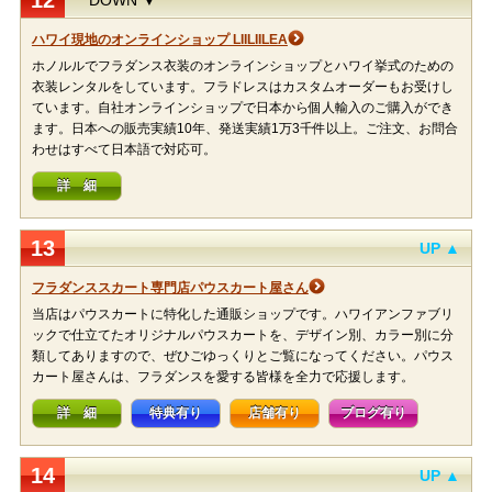
12
DOWN ▼
ハワイ現地のオンラインショップ LIILIILEA
ホノルルでフラダンス衣装のオンラインショップとハワイ挙式のための
衣装レンタルをしています。フラドレスはカスタムオーダーもお受けし
ています。自社オンラインショップで日本から個人輸入のご購入ができ
ます。日本への販売実績10年、発送実績1万3千件以上。ご注文、お問合
わせはすべて日本語で対応可。
詳 細
13
UP ▲
フラダンススカート専門店パウスカート屋さん
当店はパウスカートに特化した通販ショップです。ハワイアンファブリ
ックで仕立てたオリジナルパウスカートを、デザイン別、カラー別に分
類してありますので、ぜひごゆっくりとご覧になってください。パウス
カート屋さんは、フラダンスを愛する皆様を全力で応援します。
詳 細
特典有り
店舗有り
ブログ有り
14
UP ▲