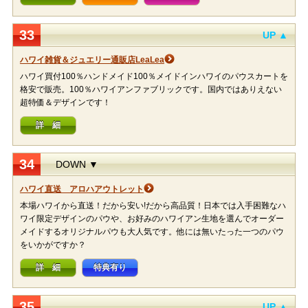
33
UP ▲
ハワイ雑貨＆ジュエリー通販店LeaLea
ハワイ買付100％ハンドメイド100％メイドインハワイのパウスカートを
格安で販売。100％ハワイアンファブリックです。国内ではありえない
超特価＆デザインです！
詳 細
34
DOWN ▼
ハワイ直送 アロハアウトレット
本場ハワイから直送！だから安い!だから高品質！日本では入手困難なハ
ワイ限定デザインのパウや、お好みのハワイアン生地を選んでオーダー
メイドするオリジナルパウも大人気です。他には無いたった一つのパウ
をいかがですか？
詳 細
特典有り
35
UP ▲