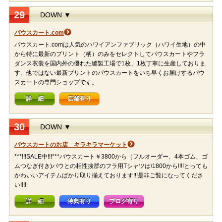
29
DOWN ▼
パウスカート.com
パウスカート.comは人気のハワイアンファブリック（ハワイ生地）の中
から特に最新のプリント（柄）のみをセレクトしてパウスカートやフラ
ダンス衣装を国内外の優れた縫製工場で1枚、1枚丁寧に生産しておりま
す。他ではない最新プリントのパウスカートをいち早くお届けするパウ
スカートの専門ショップです。
詳 細
店舗有り
30
DOWN ▼
パウスカートのお店 キラキラマーケット
***!!!SALE中!!!***パウスカート￥3800から（フルオーダー、4本ゴム、ゴ
ムつなぎ付き)パウとの相性抜群のフラ用Tシャツは\1800から!!!!とっても
かわいいアイテムばかり取り揃えております!!!是非ご覧になってくださ
い!!!!
詳 細
特典有り
ブログ有り