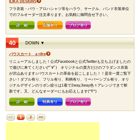
ILIKA DESIGNS
フラ衣装・パウ・アロハシャツ等をハラウ、サークル、バンド衣装単位
でのフルオーダー注文承ります。お気軽に御問合せ下さい。
詳 細
店舗有り
ブログ有り
40
DOWN ▼
パウスカート a rifre
リニューアルしました！公式Facebookと公式Twitterも立ち上げましたの
で遊びに来てください(*ﾟ∀ﾟ)ゞオリジナルの貴方だけのフラダンス衣装
が沢山あります♪パウスカートの革命を起こしました！！是非一度ご覧下
さい！ダブル有り、フリル有り、和柄有り、リーバーシブル有り、オリ
ジナルデザインのリボン絞りは1着で2way,3way色々アレンジできて斬
新です。又、どんなオーダーにもお応えします(^∇^)
詳 細
特典有り
ブログ有り
1
<<
2
>>