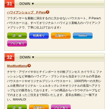
31
DOWN ▼
ハワイアンショップ P-Para
フラダンサーを素敵に演出するのに欠かせないパウスカート。P-Paraの
パウスカートは、すべてオリジナル！ハワイより直輸入のハワイアンフ
ァブリックで、丁寧に仕上げております♪
詳 細
特典有り
店舗有り
Twitter
ブログ有り
32
DOWN ▼
MuuMuuMama
ナケウ・アヴァイやタヒチインポートその他プリンセス カイウラニ ファ
ッションなど本物のハワイアン・ブランドから当店オリジナルの手染め
パウスカートやオリジナルプリントパウスカート、1000円均一の大判シ
ェル使用のオリジナル・シェルネックレスやオリジナルの造花ヘアクリ
ップなどの販売をしております。一つの商品からハラウやグループなど
でのまとまったご注文まで対応いたします。是非お気軽にご一報下さ
い。MAHALO!
詳 細
店舗有り
ブログ有り