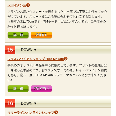
太田ボタン店
フラダンス用パウスカートを揃えました！当店では丁寧なお仕立てを心
がけています。スカート丈はご希望に合わせてお仕立ても致します。
（基本の丈は75cmです）布4ヤード・ゴムは4本入りです。ご来店を心
からお待ち致します。
詳 細
店舗有り
15
DOWN ▼
フラ＆ハワイアンショップ Hula Makani
手染めのオリジナル商品を中心に販売しています。プリントの生地とは
一味違った手染めパウ、おススメです！その他、レイ・ハワイアン雑貨
もあり。是非一度、Hula-Makani（フラ・マカニ）へ遊びに来てくださ
い♪
詳 細
ブログ有り
16
DOWN ▼
ママーラインオンラインショップ