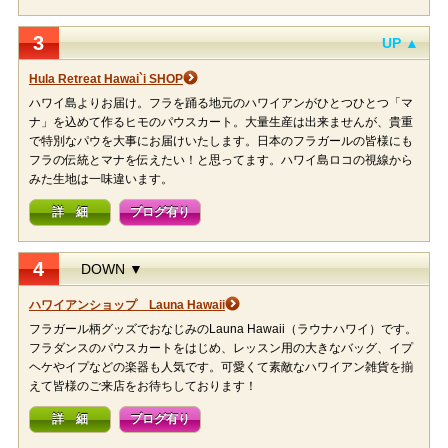
3
UP ▲
Hula Retreat Hawai`i SHOP
ハワイ島よりお届け。フラを踊る地元のハワイアンがひとつひとつ「マ
ナ」を込めて作るヒモのパウスカート。大量生産は出来ませんが、貴重
で特別なパウを大事にお届けいたします。日本のフラガールの皆様にも
フラの伝統とマナを伝えたい！と思ってます。ハワイ島ロコの視線から
みた生地は一味違います。
詳 細
ブログ有り
4
DOWN ▼
ハワイアンショップ Launa Hawaii
フラガール柄グッズでおなじみのLauna Hawaii（ラウナハワイ）です。
フラダンスのパウスカートをはじめ、レッスン用の大きなバッグ、イプ
ヘケやイプなどの楽器も人気です。可愛くて素敵なハワイアン雑貨を揃
えて皆様のご来店をお待ちしております！
詳 細
ブログ有り