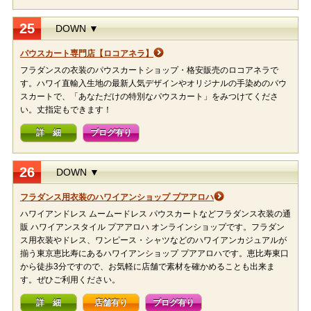
25
DOWN ▼
パウスカート専門店【ロコアネラ】
フラダンスの衣装のパウスカートショップ・格安販売のロコアネラで
す。ハワイ直輸入生地の最新人気デザインやオリジナルの手染めのパウ
スカートで、「あなただけの特別なパウスカート」をみつけてくださ
い。丈指定もできます！
詳 細
ブログ有り
26
DOWN ▼
フラダンス用衣装のハワイアンショップ プアアロハ
ハワイアンドレス ムームードレス パウスカートなどフラダンス衣装の通
販 ハワイアンスタイル プアアロハ オンラインショップです。フラダン
ス用衣装やドレス、ワンピース・シャツなどのハワイアンカジュアルが
揃う東京恵比寿にあるハワイアンショップ プアアロハです。恵比寿東口
から徒歩3分ですので、お気軽に店舗で素材を確かめることも出来ま
す。ぜひご利用ください。
詳 細
店舗有り
ブログ有り