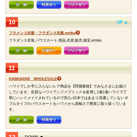
詳 細
特典有り
ブログ有り
10
UP ▲
フラメンコ衣装・フラダンス衣装 emika
フラダンス衣装,パウスカート,用品,衣裳,販売,激安,emika
詳 細
店舗有り
ブログ有り
11
HAWAIIANN WHOLESALE
ハワイでしか手に入らないレア商品を【問屋価格】でみなさまにお届け
しています。良質なハワイアンファブリックを使用し1着1着ハワイで丁
寧にハンドメイドされているので安心♪日本ではあまり流通していないダ
ブルタイプのパウスカートをハワイから直輸入で豊富に取り扱っていま
す。
詳 細
特典有り