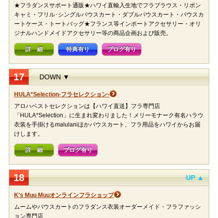
★フラダンスサポート通販★ハワイ直輸入生地でフラブラウス・リボン
キャミ・フリル･シングルパウスカート・ダブルパウスカート・パウスカ
ートケース・トートバッグ★フランス等インポートアクセサリー・オリ
ジナルハンドメイドアクセサリー等の商品企画および販売。
詳 細
特典有り
ブログ有り
17
DOWN ▼
HULA*Selection-フラセレクション-
アロハベストセレクションは【ハワイ直送】フラ専門店
「HULA*Selection」に生まれ変わりました！メリーモナーク有名ハラウ
衣装を手掛けるmalulaniほかパウスカート、フラ用品をハワイからお届
けします。
詳 細
ブログ有り
18
UP ▲
K's Muu Muuオンラインフラショップ
ムームやパウスカートのフラダンス衣装オーダーメイド・フラファッシ
ョン専門店