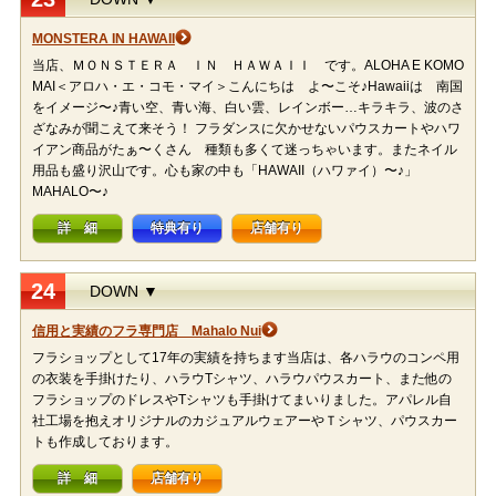
MONSTERA IN HAWAII
当店、ＭＯＮＳＴＥＲＡ ＩＮ ＨＡＷＡＩＩ です。ALOHA E KOMO
MAI＜アロハ・エ・コモ・マイ＞こんにちは よ〜こそ♪Hawaiiは 南国
をイメージ〜♪青い空、青い海、白い雲、レインボー…キラキラ、波のさ
ざなみが聞こえて来そう！ フラダンスに欠かせないパウスカートやハワ
イアン商品がたぁ〜くさん 種類も多くて迷っちゃいます。またネイル
用品も盛り沢山です。心も家の中も「HAWAII（ハワァイ）〜♪」
MAHALO〜♪
詳 細
特典有り
店舗有り
24
DOWN ▼
信用と実績のフラ専門店 Mahalo Nui
フラショップとして17年の実績を持ちます当店は、各ハラウのコンペ用
の衣装を手掛けたり、ハラウTシャツ、ハラウパウスカート、また他の
フラショップのドレスやTシャツも手掛けてまいりました。アパレル自
社工場を抱えオリジナルのカジュアルウェアーやＴシャツ、パウスカー
トも作成しております。
詳 細
店舗有り