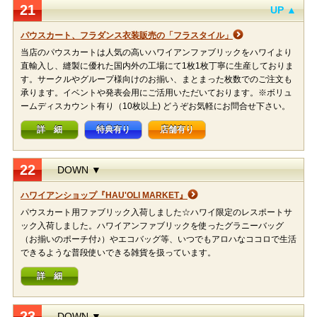
21
UP ▲
パウスカート、フラダンス衣装販売の「フラスタイル」
当店のパウスカートは人気の高いハワイアンファブリックをハワイより
直輸入し、縫製に優れた国内外の工場にて1枚1枚丁寧に生産しておりま
す。サークルやグループ様向けのお揃い、まとまった枚数でのご注文も
承ります。イベントや発表会用にご活用いただいております。※ボリュ
ームディスカウント有り（10枚以上) どうぞお気軽にお問合せ下さい。
詳 細
特典有り
店舗有り
22
DOWN ▼
ハワイアンショップ『HAU'OLI MARKET』
パウスカート用ファブリック入荷しました☆ハワイ限定のレスポートサ
ック入荷しました。ハワイアンファブリックを使ったグラニーバッグ
（お揃いのポーチ付♪）やエコバッグ等、いつでもアロハなココロで生活
できるような普段使いできる雑貨を扱っています。
詳 細
23
DOWN ▼