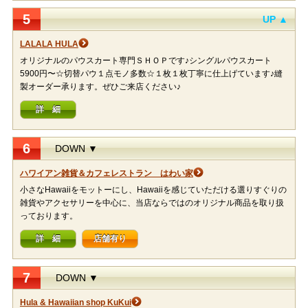
5
UP ▲
LALALA HULA
オリジナルのパウスカート専門ＳＨＯＰです♪シングルパウスカート
5900円〜☆切替パウ１点モノ多数☆１枚１枚丁寧に仕上げています♪縫
製オーダー承ります。ぜひご来店ください♪
詳 細
6
DOWN ▼
ハワイアン雑貨＆カフェレストラン はわい家
小さなHawaiiをモットーにし、Hawaiiを感じていただける選りすぐりの
雑貨やアクセサリーを中心に、当店ならではのオリジナル商品を取り扱
っております。
詳 細
店舗有り
7
DOWN ▼
Hula & Hawaiian shop KuKui