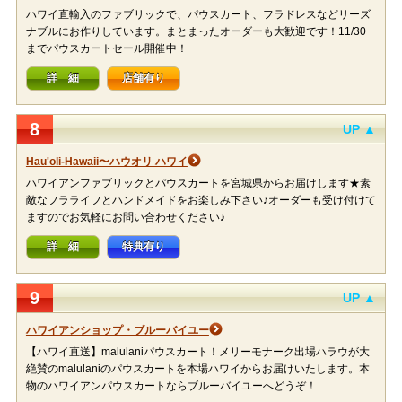
ハワイ直輸入のファブリックで、パウスカート、フラドレスなどリーズ
ナブルにお作りしています。まとまったオーダーも大歓迎です！11/30
までパウスカートセール開催中！
詳 細
店舗有り
8
UP ▲
Hau'oli-Hawaii〜ハウオリ ハワイ
ハワイアンファブリックとパウスカートを宮城県からお届けします★素
敵なフラライフとハンドメイドをお楽しみ下さい♪オーダーも受け付けて
ますのでお気軽にお問い合わせください♪
詳 細
特典有り
9
UP ▲
ハワイアンショップ・ブルーバイユー
【ハワイ直送】malulaniパウスカート！メリーモナーク出場ハラウが大
絶賛のmalulaniのパウスカートを本場ハワイからお届けいたします。本
物のハワイアンパウスカートならブルーバイユーへどうぞ！