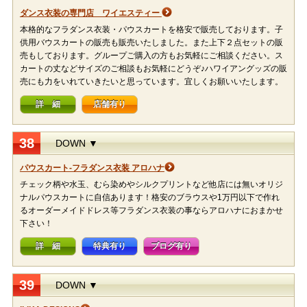
ダンス衣装の専門店 ワイエスティー
本格的なフラダンス衣装・パウスカートを格安で販売しております。子
供用バウスカートの販売も販売いたしました。また上下２点セットの販
売もしております。グループご購入の方もお気軽にご相談ください。ス
カートの丈などサイズのご相談もお気軽にどうぞ♪ハワイアングッズの販
売にも力をいれていきたいと思っています。宜しくお願いいたします。
詳 細
店舗有り
38
DOWN ▼
パウスカート-フラダンス衣装 アロハナ
チェック柄や水玉、むら染めやシルクプリントなど他店には無いオリジ
ナルパウスカートに自信あります！格安のブラウスや1万円以下で作れ
るオーダーメイドドレス等フラダンス衣装の事ならアロハナにおまかせ
下さい！
詳 細
特典有り
ブログ有り
39
DOWN ▼