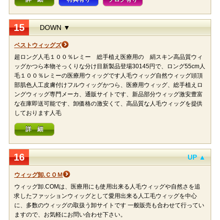
15
DOWN ▼
ベストウィッグズ
超ロング人毛１００％レミー 総手植え医療用の 絹スキン高品質ウィ
ッグかつら本物そっくりな分け目新製品登場30145円で、ロング55cm人
毛１００％レミーの医療用ウィッグです人毛ウィッグ自然ウィッグ頭頂
部肌色人工皮膚付けフルウィッグかつら、医療用ウィッグ、総手植えロ
ングウィッグ専門メーカ、通販サイトです、新品部分ウィッグ激安豊富
な在庫即送可能です、卸価格の激安くて、高品質な人毛ウィッグを提供
しております人毛
詳 細
16
UP ▲
ウィッグ卸.ＣＯＭ
ウィッグ卸.COMは、医療用にも使用出来る人毛ウィッグや自然さを追
求したファッションウィッグとして愛用出来る人工毛ウィッグを中心
に、多数のウィッグの取扱う卸サイトです 一般販売も合わせて行ってい
ますので、お気軽にお問い合わせ下さい。