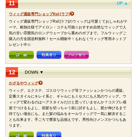
11
UP ▲
ウィッグ通販専門ショップRaf.[ラフ]
ウィッグ通販専門ショップRaf.[ラフ]のウィッグは可愛くておしゃれがテ
ーマ。耐熱仕様でアイロン・コテも可能☆おすすめ自然なウィッグで人
気の甘い雰囲気のロングウェーブから重めのボブまで。フルウィッグご
購入の方全国送料無料！セール開催中！もれなくウィッグ専用ネットプ
レゼント中☆
詳 細
特典有り
ブログ有り
12
DOWN ▼
かざるやウィッグ
ウィッグ、エクステ、ゴスロリウィッグ等ファッションかつらの通販。
定番スタイルにキレイ系と、ギャルにもミセスにも人気のウィッグ。ウ
ィッグで変わるのはヘアスタイルだけと思っていませんか？コスプレ感
覚でつけるもよし、前髪を切っちゃう前に試すもよし、髪が伸びるまで
待てない場合にも。また髪の悩みをオールウィッグで一気に解決するこ
とも出来ます。手ごろで豊富な品揃えです。男性向けメンズかつらもあ
ります。
詳 細
特典有り