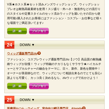
V系★ホスト系★セット済みメンズウィッグショップ。ウィッグショッ
プレオは耐熱高級素材を使用！スジ盛り・外ハネ・無造作などの流行り
のスタイルや定番スタイルのセット済みウィッグを届いたその日から使
用可能♪購入されたお客様にはファッション・コスプレ・お仕事など様々
な場面でご満足頂いてます♪
詳 細
ブログ有り
24
DOWN ▼
ウィッグ通販専門店ziu
ファッション、コスプレウィッグ通販専門店ziu【ジウ】高品質の耐熱繊
維ウィッグが自慢！ ウィッグ特融のテカリもなくサラサラ★ハイカルチ
ャーとサブカルチャーの融合をテーマに、日々、新作、新色を開発中！
オーナーが美容師なので、ウィッグについて相談出来るのでとても安心♪
誰よりも可愛く、カッコ良く決めるなら、ziuウィッグで出かけよう！
詳 細
ブログ有り
25
DOWN ▼
医療用かつら・ウイッグ、室内向け帽子専門店 Abanda