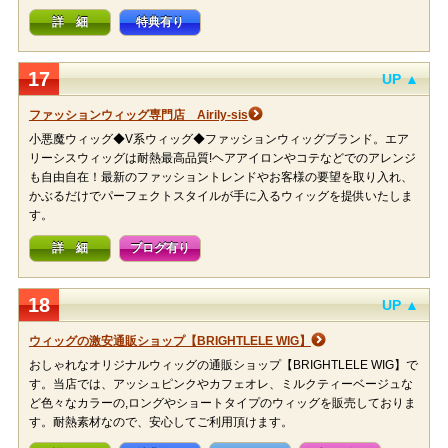
詳 細
特典有り
17
UP ▲
ファッションウィッグ専門店 Airily-sis
小悪魔ウィッグ◆V系ウィッグ◆ファッションウィッグブランド。エア
リーシスウィッグは耐熱最高品質!ヘアアイロンやコテなどでのアレンジ
も自由自在！最新のファッショントレンドやお客様の要望を取り入れ、
かぶるだけでパーフェクトスタイルが手に入るウィッグを提供いたしま
す。
詳 細
ブログ有り
18
UP ▲
ウィッグの激安通販ショップ【BRIGHTLELE WIG】
おしゃれなオリジナルウィッグの通販ショップ【BRIGHTLELE WIG】で
す。当店では、アッシュピンクやカフェオレ、ミルクティーベージュな
ど色々なカラーの,ロングやショートタイプのウィッグを販売しておりま
す。耐熱素材なので、安心してご利用頂けます。