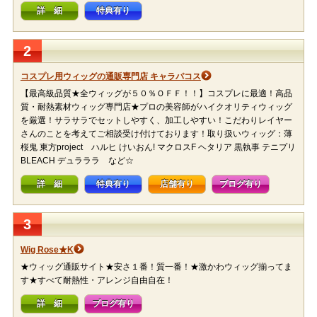
詳 細
特典有り
2
コスプレ用ウィッグの通販専門店 キャラパコス
【最高級品質★全ウィッグが５０％ＯＦＦ！！】コスプレに最適！高品
質・耐熱素材ウィッグ専門店★プロの美容師がハイクオリティウィッグ
を厳選！サラサラでセットしやすく、加工しやすい！こだわりレイヤー
さんのことを考えてご相談受け付けております！取り扱いウィッグ：薄
桜鬼 東方project ハルヒ けいおん! マクロスF ヘタリア 黒執事 テニプリ
BLEACH デュラララ など☆
詳 細
特典有り
店舗有り
ブログ有り
3
Wig Rose★K
★ウィッグ通販サイト★安さ１番！質一番！★激かわウィッグ揃ってま
す★すべて耐熱性・アレンジ自由自在！
詳 細
ブログ有り