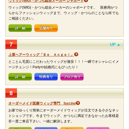
ウィッグ(WIG)・かつら総合メーカー シャポード
ウィッグ(WIG)・かつら総合メーカーのシャポードです。 医療用かつ
らからファッションウィッグまで、ウィッグ・かつらのことなら何でも
ご相談ください。
詳 細
店舗有り
7
UP ▲
上質ヘアーウィッグ「Ｂｅ Ａｎｇｅｌ」
とことん毛質にこだわったウィッグが激安！！！一瞬でオシャレにイメ
ージチェンジ！Partyや結婚式にもぴったり！
詳 細
特典有り
ブログ有り
8
オーダーメイド医療ウィッグ専門 fascino
お家でゆっくり簡単にオーダーメイドウィッグが注文できる小さなネッ
トショップです。今までウィッグ、かつらに満足できなかったお客様是
非一度ご来店下さい。一緒に解決します。