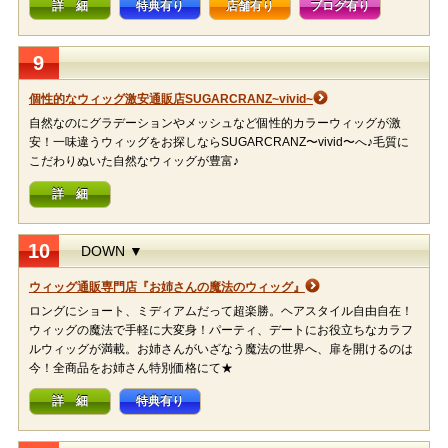
詳 細
特典有り
店舗有り
ブログ有り
9
個性的なウィッグ激安通販店SUGARCRANZ~vivid~
自然なのにグラデーションやメッシュなど個性的カラーウィッグが激
安！一味違うウィッグをお探しならSUGARCRANZ〜vivid〜へ♪毛質に
こだわりぬいた自然なウィッグが豊富♪
詳 細
10
DOWN ▼
ウィッグ通販専門店『お姉さんの魔法のウィッグ』
ロングにショート、ミディアムだって超楽勝。ヘアスタイル自由自在！
ウィッグの魔法で手軽に大変身！パーティ、デートにお役立ちなカラフ
ルウィッグが満載。お姉さんがいざなう魔法の世界へ、扉を開けるのは
今！全商品をお姉さん特別価格にて★
詳 細
特典有り