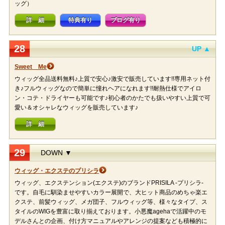
ッグ）
詳 細
特典有り
ブログ有り
28
UP ▲
Sweet Me
ウィッグ全品送料無料♪上質で安心♪激安で販売しています!!専用ネット付
き♪フルウィッグなので簡単に憧れヘアになれます!!耐熱仕様でアイロ
ン・コテ・ドライヤーも可能です♪初心者のかたでも扱いやすい上質で可
愛い＆オシャレなウィッグを販売しています♪
詳 細
29
DOWN ▼
ウィッグ・エクステのプリシラ
ウィッグ、エクステンション(エクステ)のブランドPRISILA -プリシラ-
です。自毛に馴染ませやすいカラー展開で、大ヒット商品のめちゃ楽エ
クステ、前髪ウィッグ、メガ団子、フルウィッグ等、様々なタイプ、ス
タイルのWIGを豊富に取り揃えております。小悪魔agehaで活躍中のモ
デルさんとの企画、付け方マニュアルやアレンジの提案なども積極的に