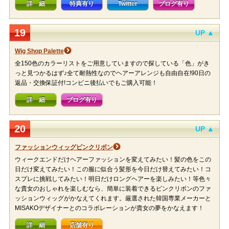
詳 細
特典有り
Twitter
ブログ有り
19
UP ▲
Wig Shop Palette
全150色のカラーリストをご用意していますので探している「色」がき
っと見つかるはず♪全て耐熱性なのでヘアーアレンジも自由自在!90日の
返品・交換保証付!コンビニ後払いでもご購入可能！
詳 細
ブログ有り
20
UP ▲
ファッションウィッグピンクリボン
ウィークエンドだけヘアーファッションを変えてみたい！髪の色をこの
日だけ変えてみたい！この服に似合う髪形を今日だけ替えてみたい！コ
スプレに挑戦してみたい！明日だけロングヘアーを楽しみたい！等色々
な貴女のおしゃれを楽しむなら、簡単に装着できるピンクリボンのファ
ッションウィッグがかなえてくれます。厳選された韓国専業メーカーと
MISAKOデザイナーとのコラボレーションが貴女の夢をかなえます！
詳 細
店舗有り