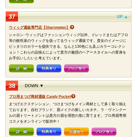
37
UP ▲
ウィッグ通販専門店【Sharonwigs】
シャロン･ウィッグはファッションウィッグ以外、ドレッドまたはアフロ
等の個性派のウィッグを扱ってるウィッグ通販です。貴女のイメージに
ピッタリのカラーを提供できる、なんと130色にも及ぶカラーコレクシ
ョン！これらの品揃えによって貴方の魅惑のヘアースタイルへの変身を
お手伝いしたいと考えています。
詳 細
特典有り
ブログ有り
38
DOWN ▼
プロ用まつげ商材通販 Candy Pocket
まつげエクステンション、つけまつげをメイン商材として多く取り揃え
ております。自社ブランド、眉メイクの新しいカタチ。ラ・ヴァンクー
ルの眉トリートメントは貴方の眉を理想の形に育てます。プロ用眉専用
コスメをオンラインで販売中！
詳 細
特典有り
店舗有り
ブログ有り