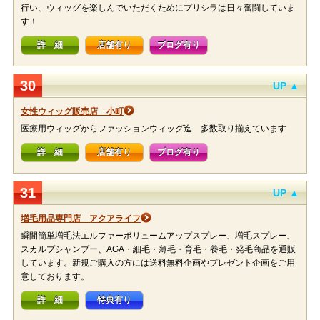
行い、ウィッグを楽しんでいただくためにプリシラは日々奮闘していま
す！
詳 細
店舗有り
ブログ有り
30
UP ▲
女性ウィッグ販売店 小町
医療用ウィッグからファッションウィッグ迄 多数取り揃えています
詳 細
店舗有り
ブログ有り
31
UP ▲
増毛用品専門店 アクアライフ
瞬間簡単増毛法エルファーボリュームアップスプレー、増毛スプレー、
スカルプシャンプー、AGA・細毛・薄毛・育毛・養毛・発毛商品を通販
しています。新規ご購入の方には送料無料企画やプレゼント企画をご用
意しております。
詳 細
特典有り