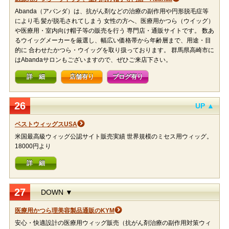
Abanda（アバンダ）は、抗がん剤などの治療の副作用や円形脱毛症等
により毛 髪が脱毛されてしまう 女性の方へ、医療用かつら（ウイッグ）
や医療用・室内向け帽子等の販売を行う 専門店・通販サイトです。 数あ
るウイッグメーカーを厳選し、幅広い価格帯から年齢層まで、用途・目
的に 合わせたかつら・ウイッグを取り扱っております。 群馬県高崎市に
はAbandaサロンもございますので、ぜひご来店下さい。
詳 細
店舗有り
ブログ有り
26
UP ▲
ベストウィッグスUSA
米国最高級ウィッグ公認サイト販売実績 世界規模のミセス用ウィッグ。
18000円より
詳 細
27
DOWN ▼
医療用かつら理美容製品通販のKYM
安心・快適設計の医療用ウィッグ販売（抗がん剤治療の副作用対策ウィ