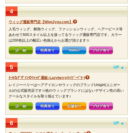
4
ウィッグ通販専門店【Wigs2you.com】
人毛ウィッグ、耐熱ウィッグ、ファッションウィッグ、ヘアーピース等
あわせて600スタイル以上を扱ってるウィッグ通販専門店です。カラー
は200色以上の幅広い色揃えからお選び頂けます☆
詳 細
特典有り
Twitter
ブログ有り
5
UP ▲
ｸｰﾙなﾃﾞｻﾞｲﾝのｳｨｯｸﾞ通販♪Lazyberry(ﾚｲｼﾞｰﾍﾞﾘｰ)
レイジーベリーはヘアアイロンやウィッグのブランドUnigirl(ユニガー
ル)の公式販売店です☆他のウィッグブランドにはないデザイン性の高い
クールなスタイルを取り揃えています♪
詳 細
特典有り
店舗有り
ブログ有り
6
UP ▲