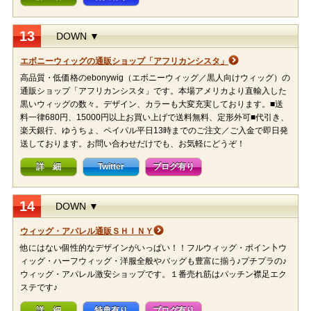
13
DOWN ▼
エボニーウィッグの通販ショップ「アフリカンシスタ」
高品質・低価格のebonywig（エボニーウィッグ／黒人向けウィッグ）の
通販ショップ「アフリカンシスタ」です。本場アメリカより直輸入した
黒いウィッグの数々。デザイン、カラーも大変充実しております。■送
料一律680円、15000円以上お買い上げで送料無料、定形外可■代引き、
楽天銀行、ゆうちょ、ペイパル平日13時までのご注文／ご入金で即日発
送しております。お問い合わせだけでも、お気軽にどうぞ！
詳 細
Twitter
ブログ有り
14
DOWN ▼
ウィッグ・アパレル通販ＳＨＩＮＹ
他にはない個性的なデザインがいっぱい！！フルウィッグ・ポイン卜ウ
ィッグ・ハーフウィッグ・洋服全般やバッグも豊富に揃う♪プチプラの♪
ウィッグ・アパレル激安ショップです。１番売れ筋はパッチン襟足エク
ステです♪
詳 細
特典有り
ブログ有り