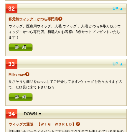
32
UP ▲
私元気ウィッグ・かつら専門店
ウィッグ、医療用ウイッグ、人毛 ウィッグ 、人毛 かつらを取り扱うウ
ィッグ・かつら専門店。初購入のお客様に3点セットプレゼントいたし
ます！
詳 細
33
UP ▲
Milky way
良さそうな商品をselectしてご紹介してます♪ウィッグも色々ありますの
で、ぜひ見に来て下さいね☆
詳 細
34
DOWN ▼
ウィッグの通販 【ＷＩＧ ＷＯＲＬＤ】
普段使い＆パーティイベントに大活躍♪エクステでも使われている国産の