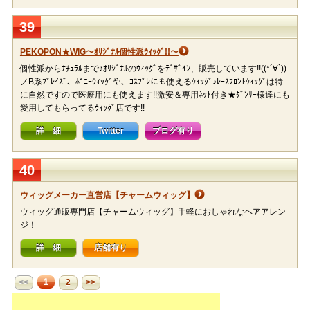
39
PEKOPON★WIG〜ｵﾘｼﾞﾅﾙ個性派ｳｨｯｸﾞ!!〜
個性派からﾅﾁｭﾗﾙまで♪ｵﾘｼﾞﾅﾙのｳｨｯｸﾞをﾃﾞｻﾞｲﾝ、販売しています!!((*´∀`))
ノB系ﾌﾞﾚｲｽﾞ、ﾎﾟﾆｰｳｨｯｸﾞや、ｺｽﾌﾟﾚにも使えるｳｨｯｸﾞ♪ﾚｰｽﾌﾛﾝﾄｳｨｯｸﾞは特
に自然ですので医療用にも使えます!!激安＆専用ﾈｯﾄ付き★ﾀﾞﾝｻｰ様達にも
愛用してもらってるｳｨｯｸﾞ店です!!
詳 細
Twitter
ブログ有り
40
ウィッグメーカー直営店【チャームウィッグ】
ウィッグ通販専門店【チャームウィッグ】手軽におしゃれなヘアアレン
ジ！
詳 細
店舗有り
1
<<
2
>>