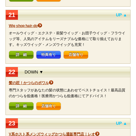
21
UP ▲
Wig shop hair-do
オールウイッグ・エクステ・前髪ウイッグ・お団子ウイッグ・フラウイ
ッグ等、人気のアイテムをリーズナブルな価格にて取り揃えておりま
す。キッズウイッグ・メンズウイッグも充実！
詳 細
特典有り
店舗有り
22
DOWN ▼
髪の匠！かつらのポワル
専門スタッフがあなたの髪の状態にあわせてベストチョイス！最高品質
のかつらを低価格！医療用かつらも低価格にてアドバイス！
詳 細
店舗有り
23
UP ▲
V系ホスト系メンズウィッグかつら通販専門店｜レオ