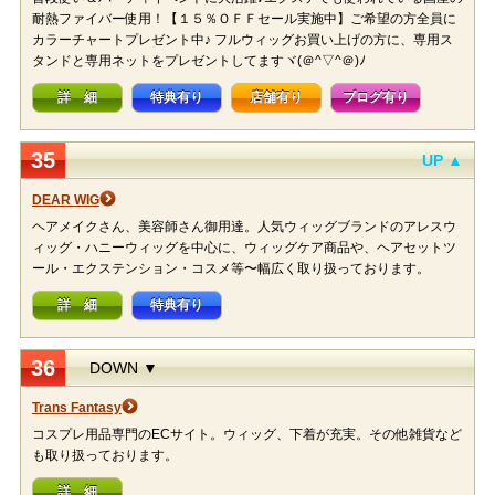
耐熱ファイバー使用！【１５％ＯＦＦセール実施中】ご希望の方全員に
カラーチャートプレゼント中♪ フルウィッグお買い上げの方に、専用ス
タンドと専用ネットをプレゼントしてますヾ(＠^▽^＠)ﾉ
詳 細
特典有り
店舗有り
ブログ有り
35
UP ▲
DEAR WIG
ヘアメイクさん、美容師さん御用達。人気ウィッグブランドのアレスウ
ィッグ・ハニーウィッグを中心に、ウィッグケア商品や、ヘアセットツ
ール・エクステンション・コスメ等〜幅広く取り扱っております。
詳 細
特典有り
36
DOWN ▼
Trans Fantasy
コスプレ用品専門のECサイト。ウィッグ、下着が充実。その他雑貨など
も取り扱っております。
詳 細