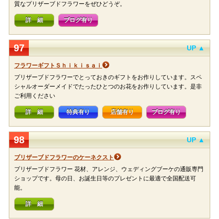
質なプリザーブドフラワーをぜひどうぞ。
詳 細
ブログ有り
97
UP ▲
フラワーギフトＳｈｉｋｉｓａｉ
プリザーブドフラワーでとっておきのギフトをお作りしています。スペ
シャルオーダーメイドでたったひとつのお花をお作りしています。是非
ご利用ください
詳 細
特典有り
店舗有り
ブログ有り
98
UP ▲
プリザーブドフラワーのケーネクスト
プリザーブドフラワー 花材、アレンジ、ウェディングブーケの通販専門
ショップです。母の日、お誕生日等のプレゼントに最適で全国配送可
能。
詳 細