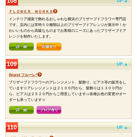
108
UP ▲
ＦＬＯＷＥＲ ＷＯＲＫＳ
インテリア感覚で飾れるおしゃれな横浜のプリザーブドフラワー専門店
です。店内には常時５０種類以上のプリザーブドアレンジが展示中！か
わいいものから高級なものまでお客様のニーズにあったプリザーブドア
レンジを制作いたします。
詳 細
店舗有り
109
UP ▲
fleuret フルーレ*
プリザーブドフラワーのアレンジメント、髪飾り、ピアス等の販売をし
ています☆アレンジメントは２１００円から、髪飾りは１３００円か
ら、ピアスは２５２０円からご用意しています♪♪各種お色の変更やオー
ダーも承っています☆
詳 細
ブログ有り
110
UP ▲