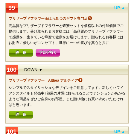
99
UP ▲
プリザーブドフラワー＆はちみつのギフト専門店
高品質なプリザーブドフラワーと蜂蜜セットを価格以上の付加価値でご
提供します。受け取られるお客様には「高品質のプリザーブドフラワー
で感動を、生きている蜂蜜で健康をお届けします」贈られるお客様には
お財布に優しいがコンセプト。世界に一つの喜びを真心と共に
詳 細
ブログ有り
100
DOWN ▼
プリザーブドフラワー Althea アルティア
シンプルでスタイリッシュなデザインをご用意してます。新しくハワイ
アンスタイルも発売中♪部屋の片隅に飾られることでテンションがあがる
ような商品をぜひご自身のお部屋、また贈り物にお買い求めいただけれ
ばと思います。
詳 細
101
UP ▲