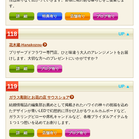
性は限りなく広がっていきます。皆様に花のある暮らしをご提案しま
す。
詳 細
特典有り
店舗有り
ブログ有り
118
UP ▲
花木蔵-Hanakozou-
プリザーブドフラワー専門店。ひと味違う大人のアレンジメントをお届
けします。大切な方へのプレゼントにいかがですか？
詳 細
ブログ有り
119
UP ▲
ガラス彫刻とお花の店 サウスショア
結婚情報誌の編集部お薦めとして掲載されたハワイの神々の祝福を込め
たデザインが青いLEDで幻想的に浮かび上がるウェルカムボードなど。
ガラスリングピローや席札キャンドルなど、各種ブライダルアイテムを
１つ１つ想いを込めてお創りします。
詳 細
店舗有り
ブログ有り