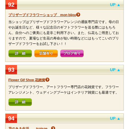
92
UP ▲
プリザーブドフラワーショップ mon bijou
当ショップはプリザーブドフラワーアレンジの通販専門店です。母の日
やお誕生日など、様々な記念日のギフトフラワーを送る際にはもちろ
ん、自分へのご褒美にも是非ご利用下さい。また、仏花もご用意してお
りますので、夏場など生花の寿命が短い時期などにはもってこいのプリ
ザーブドフラワーをお試し下さい！！
詳 細
店舗有り
ブログ有り
93
UP ▲
Flower Gif Shop 花雑貨
プリザーブドフラワー、アートフラワー専門店の花雑貨です。フラワー
アレンジメント、ウェディングブーケはインテリア雑貨にも最適です。
詳 細
94
UP ▲
花のある生活 …troisge…