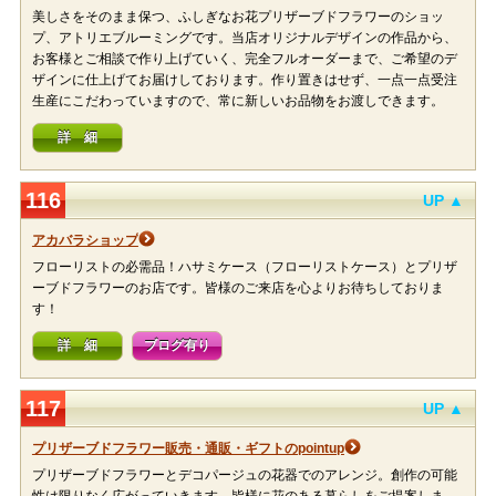
美しさをそのまま保つ、ふしぎなお花プリザーブドフラワーのショッ
プ、アトリエブルーミングです。当店オリジナルデザインの作品から、
お客様とご相談で作り上げていく、完全フルオーダーまで、ご希望のデ
ザインに仕上げてお届けしております。作り置きはせず、一点一点受注
生産にこだわっていますので、常に新しいお品物をお渡しできます。
詳 細
116
UP ▲
アカバラショップ
フローリストの必需品！ハサミケース（フローリストケース）とプリザ
ーブドフラワーのお店です。皆様のご来店を心よりお待ちしておりま
す！
詳 細
ブログ有り
117
UP ▲
プリザーブドフラワー販売・通販・ギフトのpointup
プリザーブドフラワーとデコパージュの花器でのアレンジ。創作の可能