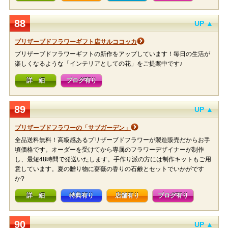
88
UP ▲
プリザーブドフラワーギフト店サルココッカ
プリザーブドフラワーギフトの新作をアップしています！毎日の生活が
楽しくなるような「インテリアとしての花」をご提案中です♪
詳 細
ブログ有り
89
UP ▲
プリザーブドフラワーの「サブガーデン」
全品送料無料！高級感あるプリザーブドフラワーが製造販売だからお手
頃価格です。オーダーを受けてから専属のフラワーデザイナーが制作
し、最短48時間で発送いたします。手作り派の方には制作キットもご用
意しています。夏の贈り物に薔薇の香りの石鹸とセットでいかがです
か?
詳 細
特典有り
店舗有り
ブログ有り
90
UP ▲