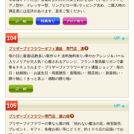
アノ型や、ドレッサー型、リングピロー等♪ラッピング含め、ご購入時の
満足度には定評があります。是非ご覧ください。
詳 細
特典有り
ブログ有り
104
UP ▲
プリザーブドフラワーギフト通販 専門店 凛
母の日に最適/品数多い/新作ＵＰ.送料無料有り♪華やかアレンジ＆パール
入りメリアが大人気！心癒されるアレンジ、フランス製高級リボンで豪
華＆ナチュラルまで・プリザーブドフラワーギフト通販ショップ・母の
日・結婚祝い・お誕生日・両親贈呈・退職祝い・開店祝い・新築祝い・
贈り物に！きっと喜ぶ・感動の贈り物♪
詳 細
105
UP ▲
プリザーブドフラワー専門店 紫の桜
プリザーブドフラワーの事なら紫の桜 「枯れない魔法の花」格安販売、
プレゼント、ギフト、各種お祝い等にどうぞ。約１００点の品揃いでお