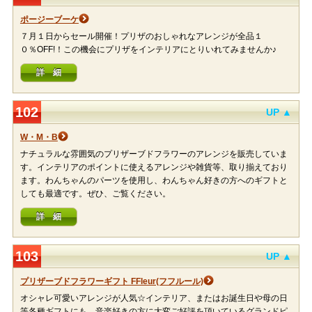
ポージーブーケ
７月１日からセール開催！プリザのおしゃれなアレンジが全品１
０％OFF!！この機会にプリザをインテリアにとりいれてみませんか♪
詳 細
102
UP ▲
W・M・B
ナチュラルな雰囲気のプリザーブドフラワーのアレンジを販売していま
す。インテリアのポイントに使えるアレンジや雑貨等、取り揃えており
ます。わんちゃんのパーツを使用し、わんちゃん好きの方へのギフトと
しても最適です。ぜひ、ご覧ください。
詳 細
103
UP ▲
プリザーブドフラワーギフト FFleur(フフルール)
オシャレ可愛いアレンジが人気☆インテリア、またはお誕生日や母の日
等各種ギフトにも。音楽好きの方に大変ご好評を頂いているグランドピ