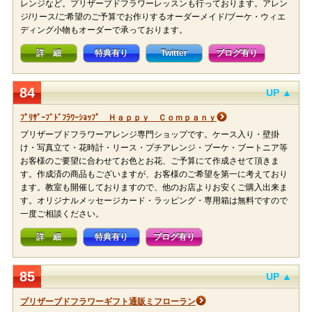
レンジなど。プリザーブドフラワーレッスンも行っております。アレン
ジ/リース/ご希望のご予算でお作りするオーダーメイド/ブーケ・ウィエ
ディング小物もオーダーで承っております。
詳 細
特典有り
Twitter
ブログ有り
84
UP ▲
ﾌﾟﾘｻﾞｰﾌﾞﾄﾞﾌﾗﾜｰｼｮｯﾌﾟ Ｈａｐｐｙ Ｃｏｍｐａｎｙ
プリザーブドフラワーアレンジ専門ショップです。ケース入り・壁掛
け・写真立て・花時計・リース・プチアレンジ・ブーケ・ブートニア等
お客様のご要望に合わせてお色とお花、ご予算にて作成させて頂きま
す。作成済の商品もございますが、お客様のご希望を第一に考えており
ます。教室も開催しておりますので、他のお店よりお安くご購入出来ま
す。オリジナルメッセージカード・ラッピング・専用箱は無料ですので
一度ご相談ください。
詳 細
特典有り
ブログ有り
85
UP ▲
プリザーブドフラワーギフト通販ミフローラン