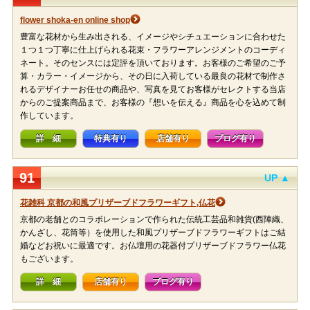
flower shoka-en online shop
豊富な花材から生み出される、イメージやシチュエーションに合わせた
１つ１つ丁寧に仕上げられる花束・フラワーアレンジメントのコーディ
ネート。そのセンスには定評を頂いております。お客様のご希望のご予
算・カラー・イメージから、その日に入荷している最良の花材で制作さ
れるデザイナーお任せの商品や、写真を見てお客様がセレクトする当店
からのご提案商品まで、お客様の『想いを伝える』商品を心を込めて制
作しています。
詳 細
特典有り
店舗有り
ブログ有り
91
UP ▲
花雑科 京都の和風プリザーブドフラワーギフト,仏花
京都の老舗とのコラボレーションで作られた伝統工芸品和雑貨(西陣織、
かんざし、花筒等）を使用した和風プリザーブドフラワーギフトはご結
婚などお祝いに最適です。お仏壇用の花器付プリザーブドフラワー仏花
もございます。
詳 細
店舗有り
ブログ有り