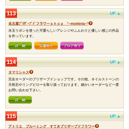
113
UP ▲
名古屋ﾌﾟﾘｻﾞｰﾌﾞﾄﾞフラワーｓｈｏｐ *~montena~*
水玉リボンを使った可愛らしいアレンジやふんわりと優しい感じの作品
を作っています。
詳 細
店舗有り
ブログ有り
114
UP ▲
タマリシャス
完全オーダーのプリザーブドショップです。その他、ネイルストーンの
天然石やリングピローを取り扱っております。細かいオーダーなど一度
お問い合わせ下さい。
詳 細
115
UP ▲
アトリエ ブルーミング すてきプリザーブドフラワー