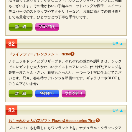
取り扱っております。小さなニットバッグにプリザをアレンジした商品
もございます。その他かわいい手編みのニットバッグや帽子、スイーツ
デコパーツのストラップやアクセサリーなど、お花に添えての贈り物と
しても最適です。ひとつひとつ丁寧な手作りです。
詳 細
ブログ有り
82
UP ▲
ドライフラワーアレンジメント riche
ナチュラルドライとプリザーブド、それぞれの魅力を調和させ、シック
でエレガントな大人かわいいテイストのアレンジに仕上げたアレンジを
是非一度ごらん下さい。花材もたっぷり、一つ一つ丁寧に仕上げてござ
います。只今、春を待つアレンジを準備中です。ギャラリーやBLOGも
ごらん下さいませ♪
詳 細
特典有り
ブログ有り
83
UP ▲
おしゃれな大人の花ギフト Flower&Accessories 7iro
プレゼントにもお返しにもワンランク上を。ナチュラル・クラッシクア