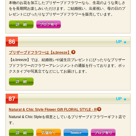
本物のお花を加工したプリザーブドフラワーなら、生花のような美しさ
をを長期間お楽しみいただけます。ご結婚祝い、出産祝い、母の日のプ
レゼントにぴったりなプリザーブドフラワーを販売しています。
詳 細
ブログ有り
86
UP ▲
プリザーブドフラワーは【a.breeze】
【a.breeze】では、結婚祝いや誕生日プレゼントにぴったりなプリザー
ブドフラワーのフラワーアレンジメントの通販を行っております。ボッ
クスタイプや写真立てなどにしてお届けします。
詳 細
87
UP ▲
Natural & Chic Style Flower Gift FLORAL STYLE - R
Natural & Chic Styleを得意としているプリザーブドフラワーギフト店で
す。
詳 細
店舗有り
Twitter
ブログ有り