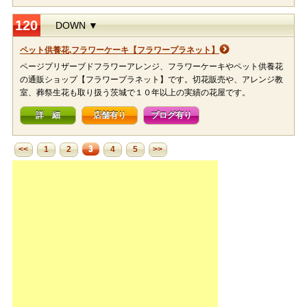
120
DOWN ▼
ペット供養花,フラワーケーキ【フラワープラネット】
ページプリザーブドフラワーアレンジ、フラワーケーキやペット供養花
の通販ショップ【フラワープラネット】です。切花販売や、アレンジ教
室、葬祭生花も取り扱う茨城で１０年以上の実績の花屋です。
詳 細
店舗有り
ブログ有り
3
<<
1
2
4
5
>>