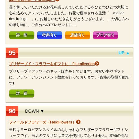
長く飾っていただけるお花を楽しんでいただけるをひとつひとつ大切に
心を込めてアレンジいたしました。お花で癒やされる生活「 atelier
des troisge 」に お越しいただきありがとうございます。…大切な方へ
の贈り物に、ご自分へのプレゼントに…
詳 細
特典有り
店舗有り
ブログ有り
95
UP ▲
プリザーブド・フラワーをギフトに f's collection
プリザーブドフラワーのネット販売をしています。お祝い事やギフト
に。フラワーアレンジメント教室も行っております。(資格の取得可能で
す)
詳 細
96
DOWN ▼
フィールドフラワーズ（FieldFlowers）
当店はヨーロピアンスタイルのおしゃれなプリザーブフラワーギフトシ
ョップです。当店のプリザには造花を使用しておりません。本物の高品