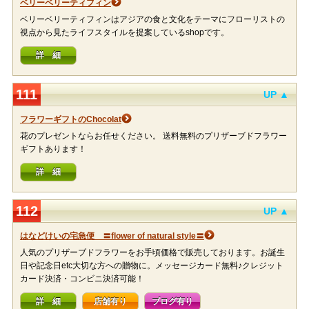
ベリーベリーティフィン
ベリーベリーティフィンはアジアの食と文化をテーマにフローリストの
視点から見たライフスタイルを提案しているshopです。
詳 細
111
UP ▲
フラワーギフトのChocolat
花のプレゼントならお任せください。 送料無料のプリザーブドフラワー
ギフトあります！
詳 細
112
UP ▲
はなどけいの宅急便 〓flower of natural style〓
人気のプリザーブドフラワーをお手頃価格で販売しております。お誕生
日や記念日etc大切な方への贈物に。メッセージカード無料♪クレジット
カード決済・コンビニ決済可能！
詳 細
店舗有り
ブログ有り