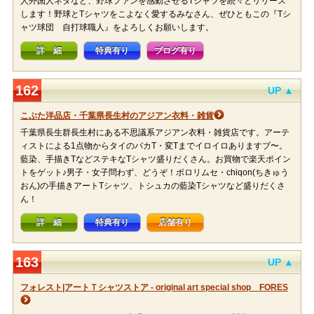
人外国人ネタなど、野球ファンを感動させるTシャツを続々とリリース
します！野球とTシャツをこよなく愛するみなさん、ぜひともこの『Tシ
ャツ球団 自打球職人』をよろしくお願いします。
詳 細
特典有り
ブログ有り
162
UP ▲
こぶた洋品店・千葉県長生村のアジアン衣料・雑貨
千葉県長生群長生村にある不思議系アジアン衣料・雑貨店です。アーテ
ィストによる1点物からタイのバカT・変Tまでイロイロありますブ〜。
藍染、手描きTなどステキなTシャツ盛りだくさん。お買物で楽天ポイン
トをゲット♪男子・女子問わず、どうぞ！ポロリムセ・chiqon(ちきゅう
おん)の手描きアートTシャツ、トシュカの藍染Tシャツなど盛りだくさ
ん！
詳 細
特典有り
店舗有り
163
UP ▲
フォレスト|アートＴシャツストア - original art special shop FORES