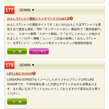
177
DOWN ▼
おもしろTシャツ通販ヒラメキワークスClubT店
おもしろTシャツの通販サイトです！おバカなおもしろ文字Tシャツも豊
富すぎて愚息も満足！TBS『サンデージャポン』番組内で『森田検索Tシ
ャツ』、スポーツ新聞『スポーツ報知』で『なでしこオカン』が紹介さ
れました！パロディ満載！コンパ・二次会の余興に！おもしろTシャ
ツ・文字Tシャツ・バカTシャツ等オリジナルグッズ雑貨制作販売
詳 細
ブログ有り
178
DOWN ▼
LIPS LIKE SUGAR
LONDONのSTREETをイメージしたオリジナルブランドLIPS LIKE
SUGARです。T-SH全面を使った大胆なデザインのものも多数ありま
す。また気になるブランドもセレクトしておりますので是非お立ち寄り
ください。
詳 細