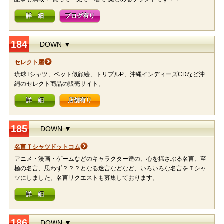
詳 細
ブログ有り
184
DOWN ▼
セレクト屋
琉球Tシャツ、ペット似顔絵、トリプルP、沖縄インディーズCDなど沖
縄のセレクト商品の販売サイト。
詳 細
店舗有り
185
DOWN ▼
名言Ｔシャツドットコム
アニメ・漫画・ゲームなどのキャラクター達の、心を揺さぶる名言、至
極の名言、思わず？？？となる迷言などなど、いろいろな名言をＴシャ
ツにしました。名言リクエストも募集しております。
詳 細
186
DOWN ▼