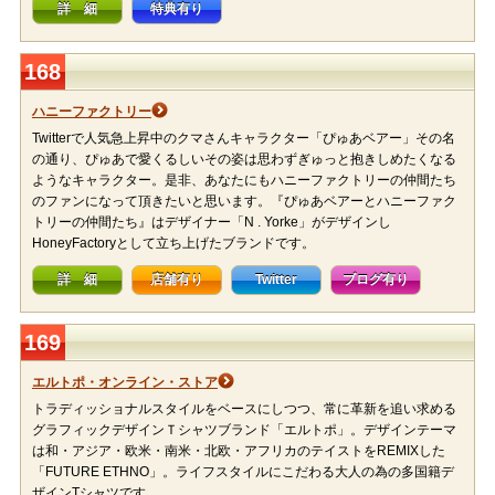
詳 細
特典有り
168
ハニーファクトリー
Twitterで人気急上昇中のクマさんキャラクター「ぴゅあベアー」その名
の通り、ぴゅあで愛くるしいその姿は思わずぎゅっと抱きしめたくなる
ようなキャラクター。是非、あなたにもハニーファクトリーの仲間たち
のファンになって頂きたいと思います。『ぴゅあベアーとハニーファク
トリーの仲間たち』はデザイナー「N . Yorke」がデザインし
HoneyFactoryとして立ち上げたブランドです。
詳 細
店舗有り
Twitter
ブログ有り
169
エルトポ・オンライン・ストア
トラディッショナルスタイルをベースにしつつ、常に革新を追い求める
グラフィックデザインＴシャツブランド「エルトポ」。デザインテーマ
は和・アジア・欧米・南米・北欧・アフリカのテイストをREMIXした
「FUTURE ETHNO」。ライフスタイルにこだわる大人の為の多国籍デ
ザインTシャツです。