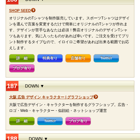
SHOP SEED
オリジナルのTシャツを制作販売しています。スポーツTシャツはデザイ
ンを選んで言葉を変更するだけで簡単にオリジナルのTシャツが作れま
す、デザインが苦手なあなたは必須！弊店オリジナルのデザインTシャ
ツもあります、気に入ったものがあれば幸いです。ご注文を受けてプリ
ント制作するタイプなので、イロイロご希望があれば出来る範囲でお応
えします。
詳 細
特典有り
店舗有り
Twitter
ブログ有り
187
DOWN ▼
大阪 広告 デザイン キャラクター | グラフショップ
大阪で広告デザイン・キャラクターを制作するグラフショップ。広告・
ロゴ・Web・キャラクター・似顔絵・ネットショップ運営
詳 細
Twitter
ブログ有り
188
DOWN ▼