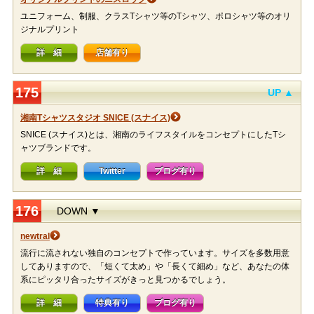
ユニフォーム、制服、クラスTシャツ等のTシャツ、ポロシャツ等のオリ
ジナルプリント
詳 細
店舗有り
175
UP ▲
湘南Tシャツスタジオ SNICE (スナイス)
SNICE (スナイス)とは、湘南のライフスタイルをコンセプトにしたTシ
ャツブランドです。
詳 細
Twitter
ブログ有り
176
DOWN ▼
newtral
流行に流されない独自のコンセプトで作っています。サイズを多数用意
してありますので、「短くて太め」や「長くて細め」など、あなたの体
系にピッタリ合ったサイズがきっと見つかるでしょう。
詳 細
特典有り
ブログ有り