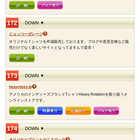
詳 細
ブログ有り
172
DOWN ▼
じぇっつーガレージ
オリジナルＴシャツを作成販売しております。ブログや意見交換など販
売だけでなく楽しいサイトとなってますんで是非！
詳 細
173
DOWN ▼
heavytees.jp
アメリカのインディーズブランドTシャツHeavy Rotationを取り扱うオ
ンラインストアです。
詳 細
特典有り
店舗有り
ブログ有り
174
DOWN ▼
オリジナルプリントのニスロック