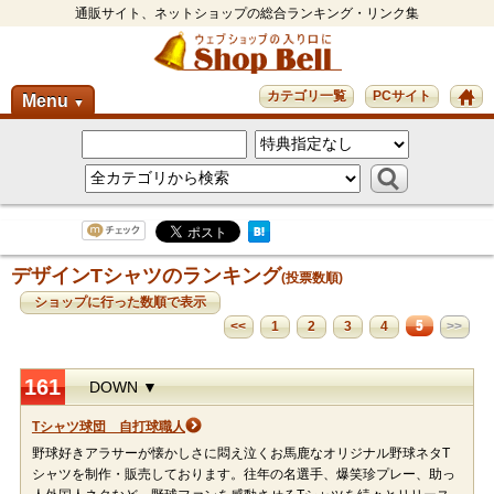
通販サイト、ネットショップの総合ランキング・リンク集
カテゴリ一覧
PCサイト
Menu
▼
デザインTシャツのランキング
(投票数順)
ショップに行った数順で表示
5
<<
1
2
3
4
>>
161
DOWN ▼
Tシャツ球団 自打球職人
野球好きアラサーが懐かしさに悶え泣くお馬鹿なオリジナル野球ネタT
シャツを制作・販売しております。往年の名選手、爆笑珍プレー、助っ