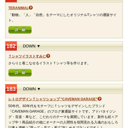
TERANIMAL
「動物」「人」「自然」をテーマにしたオリジナルTシャツの通販サイ
ト。
詳 細
182
DOWN ▼
Ｔシャツイラストすみじ
さらりと着こなせるイラストＴシャツ等を作ります。
詳 細
183
DOWN ▼
レトロデザインＴシャツショップ ”CAVEMAN GARAGE”
50年代、60年代をモチーフにＴシャツをデザインしたブランド
「CAVEMAN GARAGE」のブログ兼通販サイトです。アドバタイジン
グ・音楽・車など、こだわりのテーマを展開しています。新作も続々ア
ップ中！商品紹介の他にオーナーの人間性を垣間見れる入魂のおもしろ
記事も満載！”買って・見て・着て”楽しめるブランドです！！