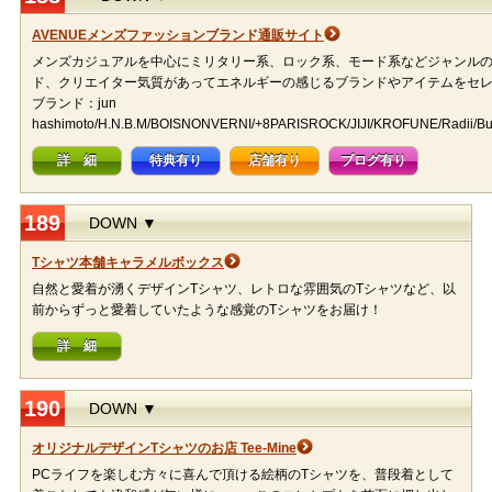
AVENUEメンズファッションブランド通販サイト
メンズカジュアルを中心にミリタリー系、ロック系、モード系などジャンル
ド、クリエイター気質があってエネルギーの感じるブランドやアイテムをセ
ブランド：jun
hashimoto/H.N.B.M/BOISNONVERNI/+8PARISROCK/JIJI/KROFUNE/Radii/Butl
詳 細
特典有り
店舗有り
ブログ有り
189
DOWN ▼
Tシャツ本舗キャラメルボックス
自然と愛着が湧くデザインTシャツ、レトロな雰囲気のTシャツなど、以
前からずっと愛着していたような感覚のTシャツをお届け！
詳 細
190
DOWN ▼
オリジナルデザインTシャツのお店 Tee-Mine
PCライフを楽しむ方々に喜んで頂ける絵柄のTシャツを、普段着として