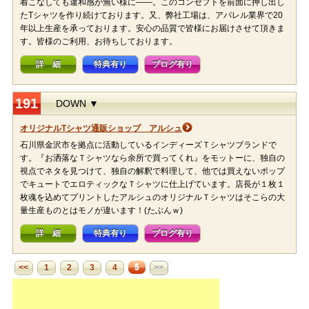
着こなしても違和感が無い様に――。このコンセプトを前面に押し出し
たTシャツを作り続けております。又、弊社工場は、アパレル業界で20
年以上生産を承っております。安心の品質で皆様にお届けさせて頂きま
す。皆様のご利用、お待ちしております。
詳 細
特典有り
ブログ有り
191
DOWN ▼
オリジナルTシャツ通販ショップ アルシュ
石川県金沢市を拠点に活動しているインディーズＴシャツブランドで
す。『お洒落なＴシャツなら余所で買ってくれ』をモットーに、独自の
視点でネタを見つけて、独自の解釈で料理して、他では買えないポップ
でキュートでエロティックなＴシャツに仕上げています。店長が１枚１
枚魂を込めてプリントしたアルシュのオリジナルＴシャツはそこらの大
量生産ものとはモノが違います！(たぶんｗ)
詳 細
特典有り
ブログ有り
5
<<
1
2
3
4
>>