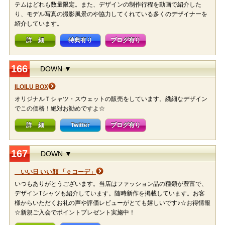
テムはどれも数量限定。また、デザインの制作行程を動画で紹介した
り、モデル写真の撮影風景のや協力してくれている多くのデザイナーを
紹介しています。
詳 細
特典有り
ブログ有り
166
DOWN ▼
ILOILU BOX
オリジナルＴシャツ・スウェットの販売をしています。繊細なデザイン
でこの価格！絶対お勧めですよ☆
詳 細
Twitter
ブログ有り
167
DOWN ▼
いい日 いい顔 「ｅコーデ」
いつもありがとうございます。当店はファッション品の種類が豊富で、
デザインTシャツも紹介しています。随時新作を掲載しています。お客
様からいただくお礼の声や評価レビューがとても嬉しいです♪☆お得情報
☆新規ご入会でポイントプレゼント実施中！