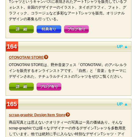
Tシャツというキャンバスに表現されたアートTシャツを販売しているフ
ォレスト。全国のデザイナーのイラスト、タイポグラフィ、フォト、グ
ラフィック、コラージュなど多彩なアートTシャツを販売。オリジナル
デザインの募集も行っている。
詳 細
特典有り
ブログ有り
164
UP ▲
OTONOTANI STORE
OTONOTANI STOREは、野外音楽フェス「OTONOTANI」のアパレルラ
インを販売するオンラインストアです。「自然」と「音楽」をテーマに
デザインされた、ナチュラルテイストのTシャツをぜひご覧ください。
詳 細
ブログ有り
165
UP ▲
scrap-graphic Design Item Store
商品写真とは思えないクオリティーの写真は一見の価値あり。そんな
scrap-graphicでは様々なデザイナーの作るデザインTシャツを多数用意
しています。他では絶対に手に入らない特別なデザインTシャツ・アイ