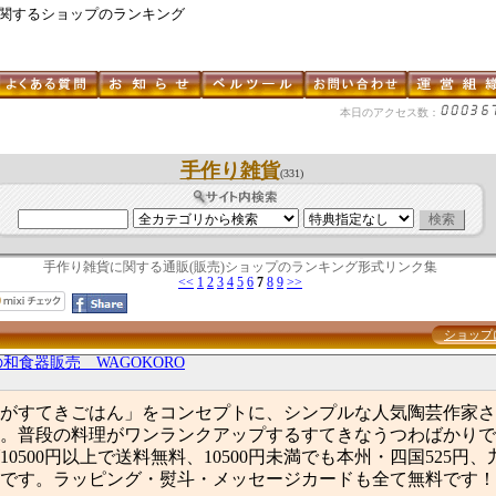
に関するショップのランキング
本日のアクセス数：
手作り雑貨
(331)
手作り雑貨に関する通販(販売)ショップのランキング形式リンク集
<<
1
2
3
4
5
6
7
8
9
>>
ショップ
和食器販売 WAGOKORO
がすてきごはん」をコンセプトに、シンプルな人気陶芸作家さ
。普段の料理がワンランクアップするすてきなうつわばかりで
0500円以上で送料無料、10500円未満でも本州・四国525円
得です。ラッピング・熨斗・メッセージカードも全て無料です