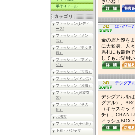
さいね！！
手作りドール
ファッション(レディ
242
はっぴー
ース)
ファッション（メン
金の眉と髭をま
ズ）
に大変身。人々
ファッション（男女共
席札にも最適で
通）
してもご愛用い
ファッション（アメカ
ジ）
ファッション（古着）
ファッション(ドレス)
243
デシグア
ファッション（和服）
ファッション(民族衣
デシグアルをは
装)
グアル）、ARCO
ファッション（その
（キャスキッドソ
他）
チ）、CHAN
お稽古
ィッシュBOX
ファッション(子供用)
下着・パジャマ