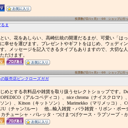
投票数(7日/1ヶ月)･･･0/0 ショップに行った
だるま
とい、花をあしらい、高崎伝統の開運だるまが、可愛い「はっ
に幸せを運びます。プレゼントやギフトをはじめ、ウェディン
す。メッセージを記入できるタイプもありますので、大切な人
ただけます。
投票数(7日/1ヶ月)･･･0/0 ショップに行った
ルの販売店ピンクローズガガ
じめとする衣料品や雑貨を取り扱うセレクトショップです。Desi
PEDICO（アルコペディコ）、nice chroma（ナイスクロマ）、Cat
ン）、Kitson（キットソン）、Marimekko（マリメッコ）、
 LUU（チャン?ルー） 他...輸入雑貨・バラ雑貨・リボン・ポ
・カチューシャ・バレッタ・つけまつげケース・ラブソープ・