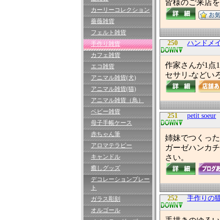
皆様のご来店を
カーリーコレクション
薔薇雑貨
フェルト雑貨
250
ハンドメイド
手作り雑貨
カフェ雑貨
作家さんが1点
エコ雑貨
セサリ‐などい
アニマル雑貨(犬)
アニマル雑貨(猫)
アニマル雑貨（鳥）
ベビー雑貨
251
petit soeur
母子手帳ケース
赤ちゃん筆
姉妹でつくった
アロマテラピー
ガーゼハンカチ
キャンドル
さい。
癒しグッズ
デコレーションプレー
ト
252
手作りの猫グ
ガラス彫刻
オルゴール