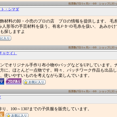
投票数(7日/1ヶ月)･･･0/0 ショップに行った
イト・シマダ
飾材料の卸・小売のプロの店 プロの情報を提供します。 毛糸
み人形等の手芸材料を扱う。有名ﾒｰｶｰの毛糸を扱い、 あみか
も探しますよ
投票数(7日/1ヶ月)･･･0/0 ショップに行った
y（チャケイ）
ンでオリジナル手作り布小物やバッグなどをUPしています。
方に。ほとんど一点物です。時々、パッチワーク作品も出品し
、使いやすいものを考えながら楽しんでいます。
投票数(7日/1ヶ月)･･･0/0 ショップに行った
け
作り、100～130?までの子供服を販売しています。