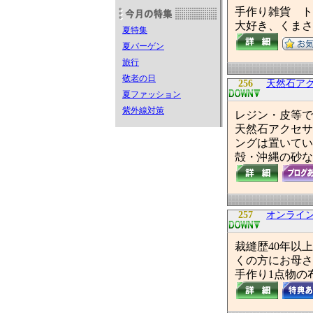
手作り雑貨 ト
大好き、くまさ
夏特集
夏バーゲン
旅行
敬老の日
256
天然石ア
夏ファッション
紫外線対策
レジン・皮等で
天然石アクセサ
ングは置いてい
殻・沖縄の砂な
257
オンライ
裁縫歴40年以
くの方にお母さ
手作り1点物の