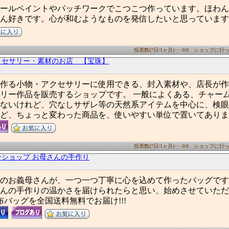
ールペイントやパッチワークでこつこつ作っています。ほわん
ん好きです。心が和むようなものを発信したいと思っています
投票数(7日/1ヶ月)･･･0/0 ショップに行った
クセサリー・素材のお店 【宝珠】
作る小物・アクセサリーに使用できる、封入素材や、店長が作
リー作品を販売するショップです。 一般によくある、チャー
ないけれど、穴なしサザレ等の天然系アイテムを中心に、検眼
ど、ちょっと変わった商品を、使いやすい単位で置いてありま
投票数(7日/1ヶ月)･･･0/0 ショップに行った
ンショップ お母さんの手作り
上のお義母さんが、一つ一つ丁寧に心を込めて作ったバッグで
んの手作りの温かさを届けられたらと思い、始めさせていただ
布バッグを全国送料無料でお届け!!!