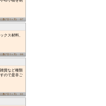
や布小物を制
数(7日/1ヶ月)･･･0/7
ックス材料、
数(7日/1ヶ月)･･･0/6
雑貨など種類
すので是非ご
数(7日/1ヶ月)･･･0/1