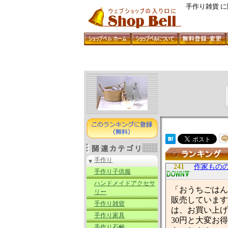
手作り雑貨 
手作り
241
作家ものの
手作り子供服
ハンドメイドアクセサ
「おうちごはん
リー
販売しています
手作り雑貨
は、お買い上げ1
手作り家具
30円と大変お
手作り石鹸