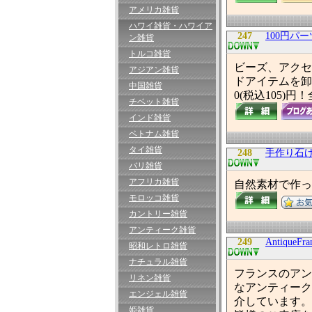
アメリカ雑貨
ハワイ雑貨・ハワイア
247
100円パー
ン雑貨
トルコ雑貨
ビーズ、アクセ
アジアン雑貨
ドアイテムを卸
中国雑貨
0(税込105
チベット雑貨
インド雑貨
ベトナム雑貨
タイ雑貨
248
手作り石けん
バリ雑貨
アフリカ雑貨
自然素材で作っ
モロッコ雑貨
カントリー雑貨
アンティーク雑貨
249
Antiqu
昭和レトロ雑貨
ナチュラル雑貨
フランスのアン
リネン雑貨
なアンティーク
エンジェル雑貨
介しています。
姫雑貨