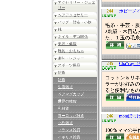
アクセサリー・ジュエ
リー
244
ホビーメ
ヘアアクセサリー
バッグ・財布・小物
毛糸・手芸・服
靴
ｽ刺繍・木目込
ネイル・デコ関係
た、１玉の毛糸
美容・健康
玩具・おもちゃ
趣味・レジャー
245
Cha*ca
スポーツ用品
雑貨
コットン＆リネ
雑貨
ラーがお好みの
生活雑貨
ると便利なもの
ペアマグカップ
世界の雑貨
和雑貨
ヨーロッパ雑貨
246
momぽっ
北欧雑貨
100％ママの手
フランス雑貨
イギリス雑貨