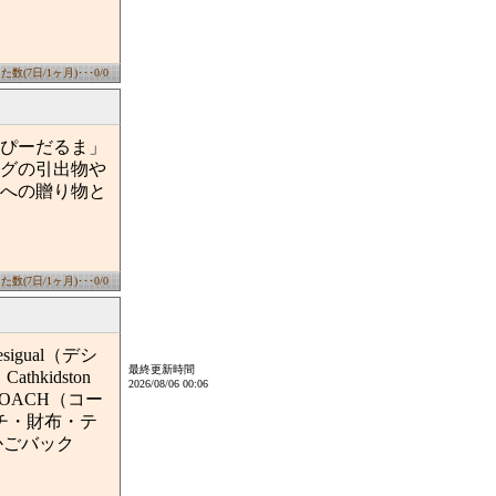
数(7日/1ヶ月)･･･0/0
ぴーだるま」
グの引出物や
への贈り物と
数(7日/1ヶ月)･･･0/0
gual（デシ
最終更新時間
hkidston
2026/08/06 00:06
COACH（コー
ーチ・財布・テ
かごバック