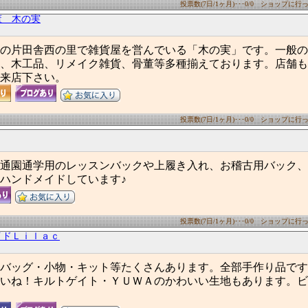
投票数(7日/1ヶ月)･･･0/0 ショップに行った
董 木の実
の片田舎西の里で雑貨屋を営んでいる「木の実」です。一般の
、木工品、リメイク雑貨、骨董等多種揃えております。店舗も
来店下さい。
投票数(7日/1ヶ月)･･･0/0 ショップに行った
通園通学用のレッスンバックや上履き入れ、お稽古用バック、
ハンドメイドしています♪
投票数(7日/1ヶ月)･･･0/0 ショップに行った
イドＬｉｌａｃ
バッグ・小物・キット等たくさんあります。全部手作り品です
いね！キルトゲイト・ＹＵＷＡのかわいい生地もあります。ビ