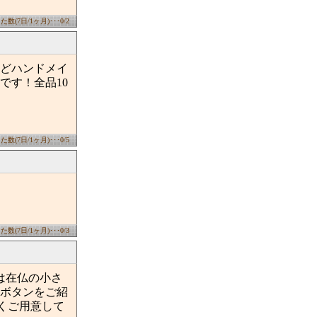
数(7日/1ヶ月)･･･0/2
どハンドメイ
です！全品10
数(7日/1ヶ月)･･･0/5
数(7日/1ヶ月)･･･0/3
は在仏の小さ
ボタンをご紹
くご用意して