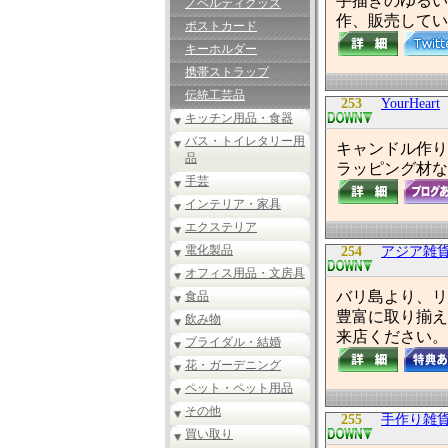
手描きのゆるい
ノベルティグッズ
作、販売してい
ポストカード
キーホルダー
携帯ストラップ
伝統工芸品
253
YourHeart
キッチン用品・食器
バス・トイレタリー用
キャンドル作り
品
ラッピング材な
手芸
インテリア・家具
エクステリア
電化製品
254
アジア雑
オフィス用品・文房具
バリ島より、リ
食品
豊富に取り揃え
飲み物
来店ください。
ブライダル・結婚
花・ガーデニング
ペット・ペット用品
その他
255
手作り雑
買い取り