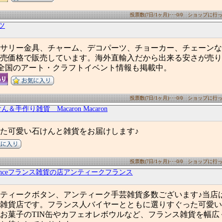
投票数(7日/1ヶ月)･･･0/0 ショップに行った
ツ
サリー金具、チャーム、デコパーツ、チョーカー、チェーンな
売価格で販売しています。海外直輸入だから出来る安さが売り
)円！全国のアート・クラフトイベント情報も掲載中。
投票数(7日/1ヶ月)･･･0/0 ショップに行った
＆手作り雑貨 Macaron Macaron
た可愛い石けんと雑貨をお届けします♪
投票数(7日/1ヶ月)･･･0/0 ショップに行った
eFranceフランス雑貨の店アンティークフランス
ティークボタン、アンティーク手芸雑貨多数ございます♪当店
雑貨店です。フランス人バイヤーとともに選りすぐった可愛い
お菓子のTIN缶やカフェオレボウルなど、フランス雑貨を幅広