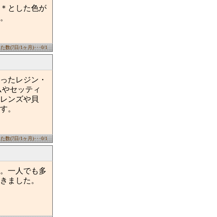
＊とした色が
。
数(7日/1ヶ月)･･･0/1
ったレジン・
ムやセッティ
レンズや貝
す。
数(7日/1ヶ月)･･･0/1
す。一人でも多
きました。