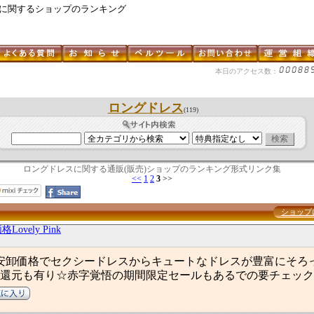
 に関するショップのランキング
本日のアクセス数：
ロングドレス
(119)
ロングドレスに関する通販(販売)ショップのランキング形式リンク集
<<
1
2
3
>>
ショップ
ovely Pink
の超激安卸価格でセクシードレスからキュートなドレスが豊富にそろ
還元も有り☆赤字覚悟の期間限定セールもあるでの要チェック