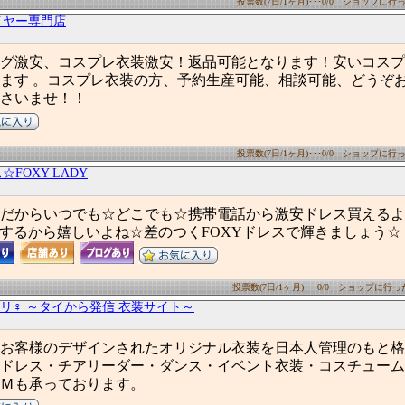
投票数(7日/1ヶ月)･･･0/0 ショップに行った
イヤー専門店
グ激安、コスプレ衣装激安！返品可能となります！安いコスプ
ます 。コスプレ衣装の方、予約生産可能、相談可能、どうぞ
さいませ！！
投票数(7日/1ヶ月)･･･0/0 ショップに行った
FOXY LADY
だからいつでも☆どこでも☆携帯電話から激安ドレス買えるよ
するから嬉しいよね☆差のつくFOXYドレスで輝きましょう☆
投票数(7日/1ヶ月)･･･0/0 ショップに行った数
リ♀ ～タイから発信 衣装サイト～
お客様のデザインされたオリジナル衣装を日本人管理のもと格
ドレス・チアリーダー・ダンス・イベント衣装・コスチューム
Ｍも承っております。