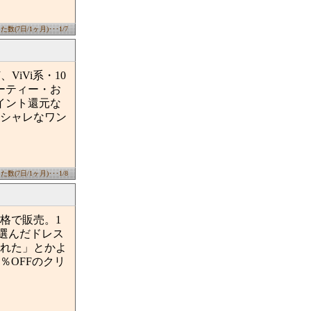
数(7日/1ヶ月)･･･1/7
ViVi系・10
ーティー・お
ポイント還元な
シャレなワン
数(7日/1ヶ月)･･･1/8
格で販売。1
が選んだドレス
れた」とかよ
％OFFのクリ