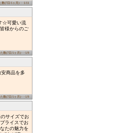
(7日/1ヶ月)･･･1/11
ます☆可愛い流
載で皆様からのご
数(7日/1ヶ月)･･･1/9
激安商品を多
数(7日/1ヶ月)･･･1/9
客様のサイズでお
プライスでお
なたの魅力を