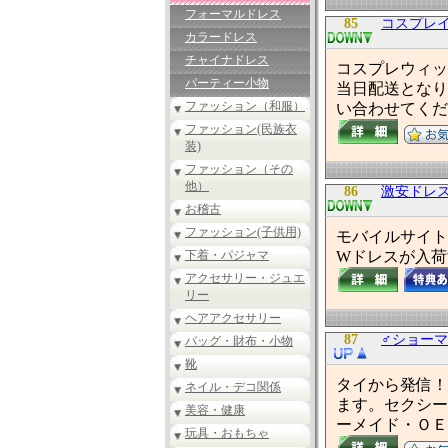
フォーマルドレス
85
コスプレ
カラードレス
チャイナドレス
コスプレウィッ
パーティー小物
当日配送となり
ファッション（和服）
い合わせてくだ
ファッション(民族衣
装)
ファッション（その
他）
86
激安ドレス☆
お稽古
ファッション(子供用)
モバイルサイト
下着・パジャマ
Wドレスが入荷
アクセサリー・ジュエ
リー
ヘアアクセサリー
87
♂ショーマ
バッグ・財布・小物
靴
タイから発信！
ネイル・デコ関係
ます。セクシー
美容・健康
ーメイド・ＯＥ
玩具・おもちゃ