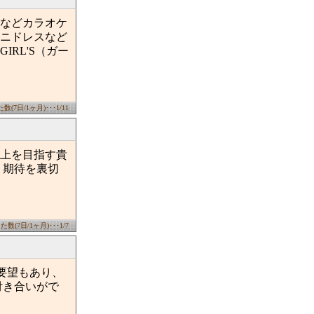
などカラオケ
ニドレスなど
RL'S（ガー
(7日/1ヶ月)･･･1/11
上を目指す貴
。期待を裏切
数(7日/1ヶ月)･･･1/7
要望もあり、
付き合いがで