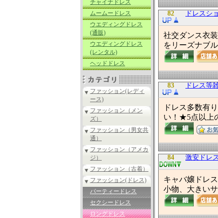
チャイナドレス
ムームードレス
82
ドレスシ
ウエディングドレス
(通販)
社交ダンス衣装
ウエディングドレス
をリーズナブル
(レンタル)
ヘッドドレス
83
ドレス等雑
ファッション(レディ
ース)
ドレス多数有り◎
ファッション（メン
い！★5点以上
ズ）
ファッション（男女共
通）
ファッション（アメカ
84
激安ドレ
ジ）
ファッション（古着）
キャバ嬢ドレス
ファッション(ドレス)
小物、大きいサ
パーティードレス
セクシードレス
ロングドレス