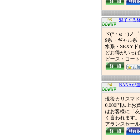
93
魅了する格安ド
ヾ(*・ω・)ノ
9系・ギャル系
水系・SEXY
どお得がいっぱ
ピース・コート
94
NANAが
現役カリスマド
0,000円以
はお客様に「友
く言われます。
アランスセール