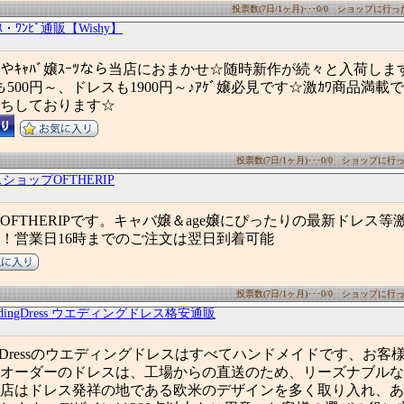
投票数(7日/1ヶ月)･･･0/0 ショップに行った数
ｽ・ﾜﾝﾋﾟ通販【Wishy】
ﾚｽやｷｬﾊﾞ嬢ｽｰﾂなら当店におまかせ☆随時新作が続々と入荷し
ﾟﾚﾙも500円～、ドレスも1900円～♪ｱｹﾞ嬢必見です☆激ｶﾜ商品満
ちしております☆
投票数(7日/1ヶ月)･･･0/0 ショップに行った
ショップOFTHERIP
OFTHERIPです。キャバ嬢＆age嬢にぴったりの最新ドレス等
！営業日16時までのご注文は翌日到着可能
投票数(7日/1ヶ月)･･･0/0 ショップに行った
eddingDress ウエディングドレス格安通販
edding Dressのウエディングドレスはすべてハンドメイドです、お
オーダーのドレスは、工場からの直送のため、リーズナブルな
店はドレス発祥の地である欧米のデザインを多く取り入れ、あ