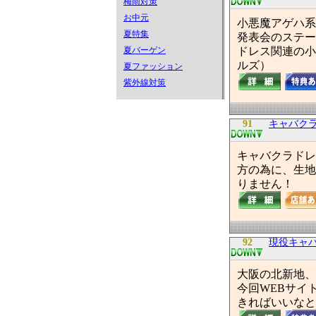
梅雨対策
お中元
小悪魔アゲハ系
夏特集
発表会のステー
夏バーゲン
ドレス関連の小
ルズ）
夏ファッション
紫外線対策
91
キャバク
キャバクラドレ
方の為に、生地
りません！
92
現役キャバ
大阪の北新地、
今回WEBサイ
きればいいなと