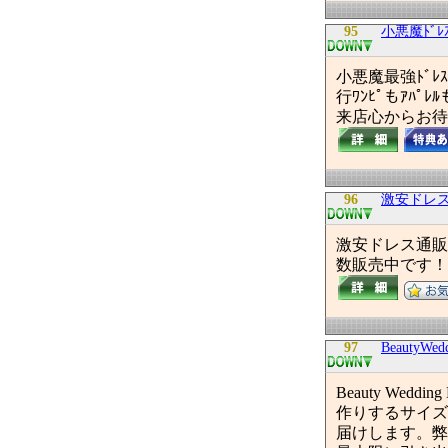
95
小悪魔ﾄﾞﾚ
小悪魔最強ﾄﾞ
行ﾜﾝﾋﾟもｱﾊ
来店心からお待
96
激安ドレス
激安ドレス通販
数販売中です！
97
BeautyW
Beauty W
作りするサイズ
届けします。弊