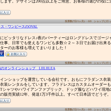
します。デザインは200点以上をご用意、お客様の選びの役に
投票数(7日/1ヶ月)･･･0/0 ショップに行った
ス・ワンピースのOVAL
にピッタリなドレス♪夜のパーティーはロングドレスでゴージ
仕事、日常でも使えるワンピも多数☆２～３日でお届け出来る
ターのお客様も増えてまいりました！
投票数(7日/1ヶ月)･･･0/0 ショップに行った
のオンラインショップ LIILIILEA
インショップを運営している会社です。おもにフラダンス衣装
衣装レンタルをしています。フラドレスはカスタムオーダーも
Tシャツやハワイアンファブリック、ドッグ服などハワイ現地
の販売実績12年、発送1万3千件以上。すべて日本語でどうぞ。
投票数(7日/1ヶ月)･･･0/0 ショップに行った