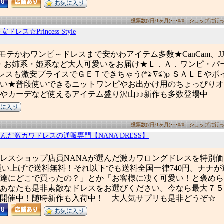
投票数(7日/1ヶ月)･･･0/0 ショップに行った
レス☆Princess Style
゜モテかわワンピ～ドレスまで安かわアイテム多数★CanCam、JJ、
・お姉系・姫系など大人可愛いをお届け★Ｌ．Ａ．ワンピ・パ
ドレスも激安プライスでＧＥＴできちゃう(*≧∇≦)p ＳＡＬＥや
い★普段使いできるニットワンピやお出かけ用のちょっぴりオ
やカーデなど使えるアイテム盛り沢山♪♪新作も多数登場中
投票数(7日/1ヶ月)･･･0/0 ショップに行った
選んだ激カワドレスの通販専門【NANA DRESS】
レスショップ店員NANAが選んだ激カワロングドレスを特別価
上お買い上げで送料無料！それ以下でも送料全国一律740円。ナナ
達にどこで買ったの？」とか「お客様に凄く可愛い！と褒めら
あなたも是非素敵なドレスをお選びください。今なら最大７５
開催中！随時新作も入荷中！ 大人気サプリも是非どうぞ☆