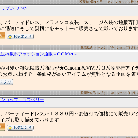
投票数(7日/1ヶ月)･･･0/0 ショップに行った数
ョップいしいや
、パーティドレス、フラメンコ衣装、ステージ衣装の通販専門
に迅速にそして親切にをモットーに販売させて戴いております
投票数(7日/1ヶ月)･･･0/0 ショップに行った
誌掲載系ファッション通販－C.C.Mart－
可愛い雑誌掲載系商品が★Cancam系,ViVi系,JJ系等流行ア
のお買い上げで一番価格が高いアイテムが無料となる企画を随
投票数(7日/1ヶ月)･･･0/0 ショップに行った
スショップ ラブベリー
、パーティードレスが１３８０円～お値打ち価格にて販売♪ア
イズも取り揃えております