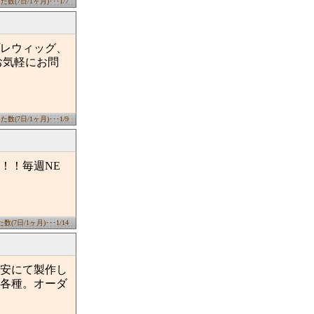
数(7日/1ヶ月)･･･1/7
レウィッグ、
お気軽にお問
数(7日/1ヶ月)･･･1/9
！！毎週NE
(7日/1ヶ月)･･･1/14
安にて製作し
各種。オーダ