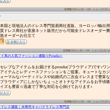
投票数(7日/1ヶ月)･･･0/0 ショップに行った
ス
本国と現地法人のドレス専門貿易商社直販。ヨーロッパ輸出用
質ドレス商社が直接ネット販売だから可能全ドレスオーダー費
急オーダーお仕立て
投票数(7日/1ヶ月)･･･0/0 ショップに行った数
イ系の人気ファッション通販☆Proudia☆
レブなアイテムをお届けするproudia(プラウディア)です♪ワ
アイテムとレディースファッションをご提案。キュートなカジ
ォーマルなパーティドレスや結婚式の二次会ドレスまで豊富な
プラウディアにしかないちょっとオトナなアイテムをお手頃価
イズも豊富☆迅速で丁寧な対応を心掛けております♪
投票数(7日/1ヶ月)･･･0/0 ショップに行った
ードレス通販｜水商売キャバクラドレス専門店