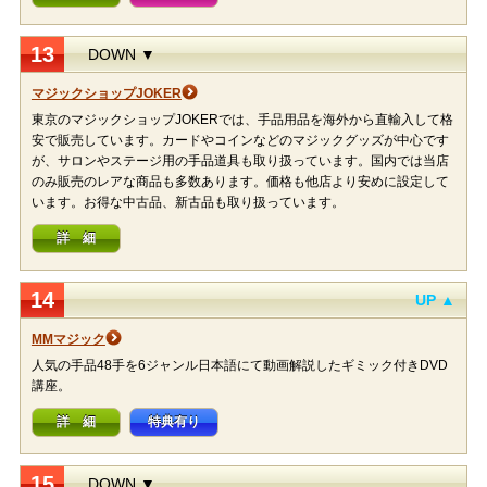
13
DOWN ▼
マジックショップJOKER
東京のマジックショップJOKERでは、手品用品を海外から直輸入して格
安で販売しています。カードやコインなどのマジックグッズが中心です
が、サロンやステージ用の手品道具も取り扱っています。国内では当店
のみ販売のレアな商品も多数あります。価格も他店より安めに設定して
います。お得な中古品、新古品も取り扱っています。
詳 細
14
UP ▲
MMマジック
人気の手品48手を6ジャンル日本語にて動画解説したギミック付きDVD
講座。
詳 細
特典有り
15
DOWN ▼