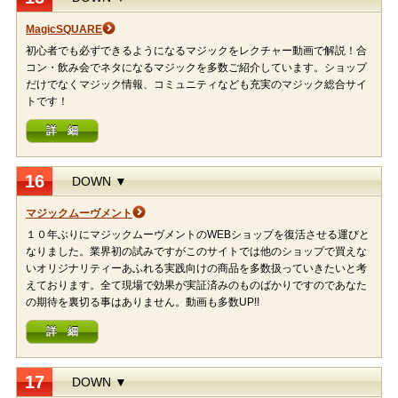
MagicSQUARE
初心者でも必ずできるようになるマジックをレクチャー動画で解説！合
コン・飲み会でネタになるマジックを多数ご紹介しています。ショップ
だけでなくマジック情報、コミュニティなども充実のマジック総合サイ
トです！
詳 細
16
DOWN ▼
マジックムーヴメント
１０年ぶりにマジックムーヴメントのWEBショップを復活させる運びと
なりました。業界初の試みですがこのサイトでは他のショップで買えな
いオリジナリティーあふれる実践向けの商品を多数扱っていきたいと考
えております。全て現場で効果が実証済みのものばかりですのであなた
の期待を裏切る事はありません。動画も多数UP!!
詳 細
17
DOWN ▼