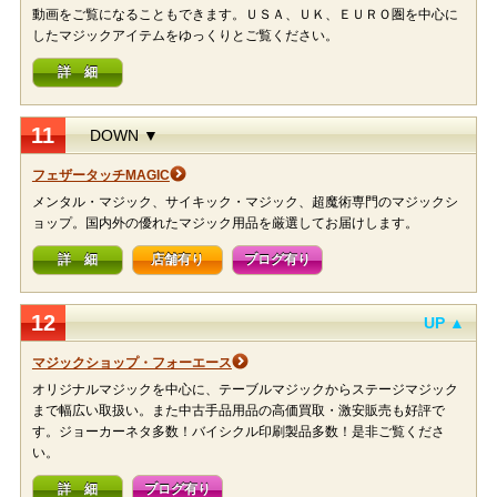
動画をご覧になることもできます。ＵＳＡ、ＵＫ、ＥＵＲＯ圏を中心に
したマジックアイテムをゆっくりとご覧ください。
詳 細
11
DOWN ▼
フェザータッチMAGIC
メンタル・マジック、サイキック・マジック、超魔術専門のマジックシ
ョップ。国内外の優れたマジック用品を厳選してお届けします。
詳 細
店舗有り
ブログ有り
12
UP ▲
マジックショップ・フォーエース
オリジナルマジックを中心に、テーブルマジックからステージマジック
まで幅広い取扱い。また中古手品用品の高価買取・激安販売も好評で
す。ジョーカーネタ多数！バイシクル印刷製品多数！是非ご覧くださ
い。
詳 細
ブログ有り