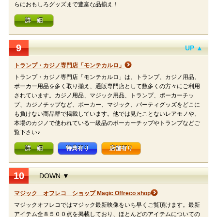
らにおもしろグッズまで豊富な品揃え！
詳 細
9
UP ▲
トランプ・カジノ専門店「モンテカルロ」
トランプ・カジノ専門店「モンテカルロ」は、トランプ、カジノ用品、
ポーカー用品を多く取り揃え、通販専門店として数多くの方々にご利用
されています。カジノ用品、マジック用品、トランプ、ポーカーチッ
プ、カジノチップなど、ポーカー、マジック、パーティグッズをどこに
も負けない商品群で掲載しています。他では見たことないレアモノや、
本場のカジノで使われている一級品のポーカーチップやトランプなどご
覧下さい♪
詳 細
特典有り
店舗有り
10
DOWN ▼
マジック オフレコ ショップ Magic Offreco shop
マジックオフレコではマジック最新映像をいち早くご覧頂けます。最新
アイテム全８５００点を掲載しており、ほとんどのアイテムについての