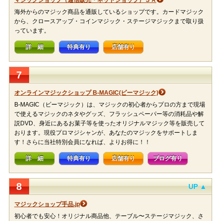
マジックショップ（通信販売・ネットショップ）３Ａ
海外からのマジック商品を通販しているショップです。カードマジック
から、クロースアップ・コインマジック・ステージマジックまで取り扱
っています。
詳 細
特典有り
店舗有り
7
オンラインマジックショップ B-MAGIC(ビーマジック)
B-MAGIC（ビーマジック）は、マジックの初心者からプロの方まで現場
で使えるマジックのネタやグッズ、フラッシュペーパー等の消耗品や解
説DVD、身近にあるお菓子等を使ったオリジナルマジック等を販売して
おります。現役プロマジシャンが、あなたのマジックをサポートしま
す！さらに当社特別会員になれば、よりお得に！！
詳 細
特典有り
店舗有り
ブログ有り
8
UP ▲
マジックショップ手品.jp
初心者でも安心！オリジナル商品他、テーブル〜ステージマジック、さ