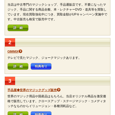
当店は中古専門のマジックショップ、手品通販店です。不要になったマ
ジック、手品に関する商品全般、本・レクチャーDVD・道具等を買取し
ています。現在買取強化中につき、買取金額がUPキャンペーン実施中で
す。中古販売も格安で販売中です。
詳 細
2
GIMMIX
テレビで見たマジック、ジョークマジックあります。
詳 細
特典有り
3
手品屋◆世界のマジックグッズ販売
世界のマジック用品や国産品はもちろん、当店オリジナル商品を激安価
格で販売しています。クロースアップ・ステージマジック・コメディタ
ッチなものからイリュージョン・各種消耗品など。
詳 細
特典有り