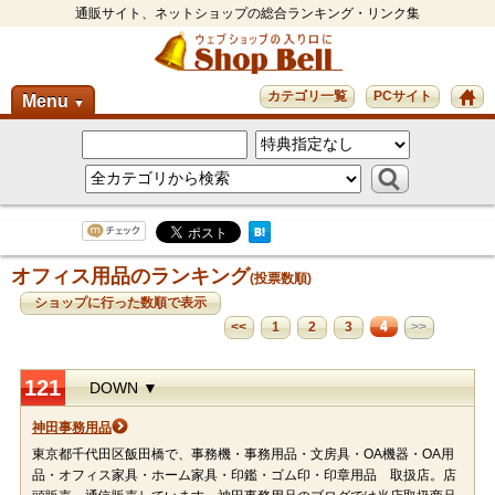
通販サイト、ネットショップの総合ランキング・リンク集
カテゴリ一覧
PCサイト
Menu
▼
オフィス用品のランキング
(投票数順)
ショップに行った数順で表示
4
<<
1
2
3
>>
121
DOWN ▼
神田事務用品
東京都千代田区飯田橋で、事務機・事務用品・文房具・OA機器・OA用
品・オフィス家具・ホーム家具・印鑑・ゴム印・印章用品 取扱店。店