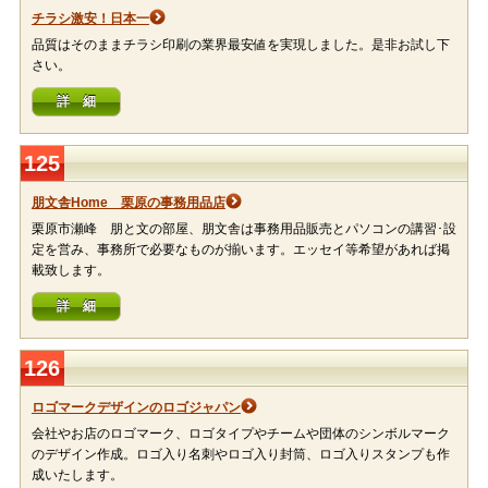
チラシ激安！日本一
品質はそのままチラシ印刷の業界最安値を実現しました。是非お試し下
さい。
詳 細
125
朋文舎Home 栗原の事務用品店
栗原市瀬峰 朋と文の部屋、朋文舎は事務用品販売とパソコンの講習･設
定を営み、事務所で必要なものが揃います。エッセイ等希望があれば掲
載致します。
詳 細
126
ロゴマークデザインのロゴジャパン
会社やお店のロゴマーク、ロゴタイプやチームや団体のシンボルマーク
のデザイン作成。ロゴ入り名刺やロゴ入り封筒、ロゴ入りスタンプも作
成いたします。