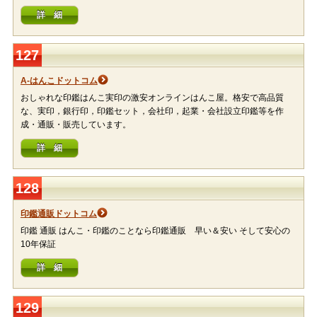
詳 細
127
A-はんこドットコム
おしゃれな印鑑はんこ実印の激安オンラインはんこ屋。格安で高品質
な、実印，銀行印，印鑑セット，会社印，起業・会社設立印鑑等を作
成・通販・販売しています。
詳 細
128
印鑑通販ドットコム
印鑑 通販 はんこ・印鑑のことなら印鑑通販 早い＆安い そして安心の
10年保証
詳 細
129