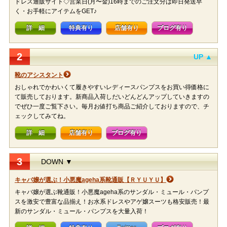
ドレス通販サイト◇営業日(月〜金)16時までのご注文分は即日発送早
く・お手軽にアイテムをGET♪
詳 細
特典有り
店舗有り
ブログ有り
2
UP ▲
靴のアシスタント
おしゃれでかわいくて履きやすいレディースパンプスをお買い得価格に
て販売しております。新商品入荷しだいどんどんアップしていきますの
でぜひ一度ご覧下さい。毎月お値打ち商品ご紹介しておりますので、チ
ェックしてみてね。
詳 細
店舗有り
ブログ有り
3
DOWN ▼
キャバ嬢が選ぶ！小悪魔ageha系靴通販【ＲＹＵＹＵ】
キャバ嬢が選ぶ靴通販！小悪魔ageha系のサンダル・ミュール・パンプ
スを激安で豊富な品揃え！お水系ドレスやアゲ嬢スーツも格安販売！最
新のサンダル・ミュール・パンプスを大量入荷！