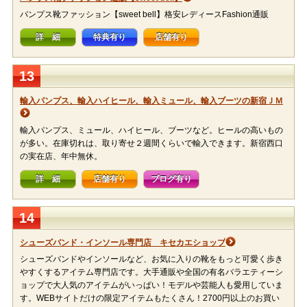
パンプス靴ファッション【sweet bell】格安レディースFashion通販
詳 細
特典有り
店舗有り
13
輸入パンプス、輸入ハイヒール、輸入ミュール、輸入ブーツの新宿ＪＭ
輸入パンプス、ミュール、ハイヒール、ブーツなど。ヒールの高いもの
が多い。在庫切れは、取り寄せ２週間くらいで輸入できます。新宿西口
の実在店、年中無休。
詳 細
店舗有り
ブログ有り
14
シューズバンド・インソール専門店 キセカエショップ
シューズバンドやインソールなど、お気に入りの靴をもっと可愛く歩き
やすくするアイテム専門店です。大手通販や全国の有名バラエティーシ
ョップで大人気のアイテムがいっぱい！モデルや芸能人も愛用していま
す。WEBサイトだけの限定アイテムもたくさん！2700円以上のお買い