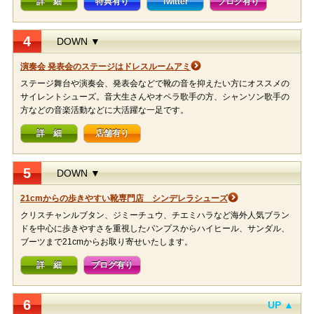
詳 細
特典有り
Twitter
ブログ有り
4
DOWN ▼
演奏会 発表会のステージはドレスルームアミ
ステージ舞台や演奏会、発表会などで靴の音を抑えたい方にオススメの
サイレントシューズ。音大生さんやオペラ歌手の方、シャンソン歌手の
方などの音楽活動などに大活躍な一足です。
詳 細
店舗有り
5
DOWN ▼
21cmからの歩きやすい靴専門店 シンデレラシューズ
クリスチャンルブタン、ジミーチュウ、チエミハラなど海外人気ブラン
ドを中心に歩きやすさを重視したパンプスからハイヒール、サンダル、
ブーツまで21cmからお取り寄せいたします。
詳 細
ブログ有り
6
UP ▲