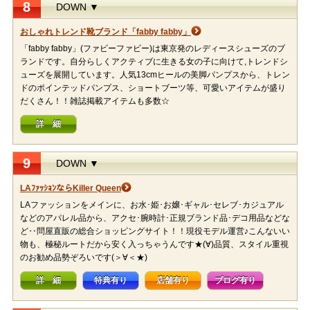
8
DOWN ▼
おしゃれトレンド靴ブランド「fabby fabby」
「fabby fabby」(ファビーファビー)は東京発のレディースシューズのブ
ランドです。自分らしくアクティブに生きる女の子に向けて,トレンドシ
ューズを展開しています。人気13cmヒールの美脚パンプスから、トレン
ドのポインテッドパンプス、ショートブーツ等、可愛いアイテムが盛り
だくさん！！雑誌掲載アイテムも多数☆
詳 細
9
DOWN ▼
LAﾌｧｯｼｮﾝならKiller Queen
LAファッションをメインに、お水･姫･お嬢･ギャル･セレブ･カジュアル
などのアパレル品から、アクセ･腕時計･正規ブランド品･デコ用品などな
ど‥問屋直販の総合ショッピングサイト！！現役モデル運営♪こんないい
物も、極秘ルートだから安く入っちゃうんです★(∀)品質、スタイル重視
のお勧め品勢ぞろいです(＞∀＜★)
詳 細
特典有り
店舗有り
ブログ有り