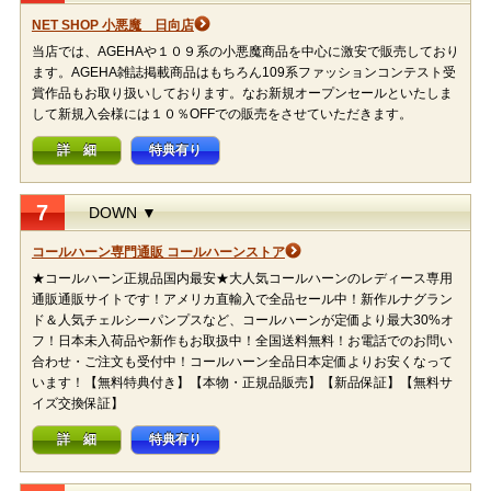
NET SHOP 小悪魔 日向店
当店では、AGEHAや１０９系の小悪魔商品を中心に激安で販売しており
ます。AGEHA雑誌掲載商品はもちろん109系ファッションコンテスト受
賞作品もお取り扱いしております。なお新規オープンセールといたしま
して新規入会様には１０％OFFでの販売をさせていただきます。
詳 細
特典有り
7
DOWN ▼
コールハーン専門通販 コールハーンストア
★コールハーン正規品国内最安★大人気コールハーンのレディース専用
通販通販サイトです！アメリカ直輸入で全品セール中！新作ルナグラン
ド＆人気チェルシーパンプスなど、コールハーンが定価より最大30%オ
フ！日本未入荷品や新作もお取扱中！全国送料無料！お電話でのお問い
合わせ・ご注文も受付中！コールハーン全品日本定価よりお安くなって
います！【無料特典付き】【本物・正規品販売】【新品保証】【無料サ
イズ交換保証】
詳 細
特典有り