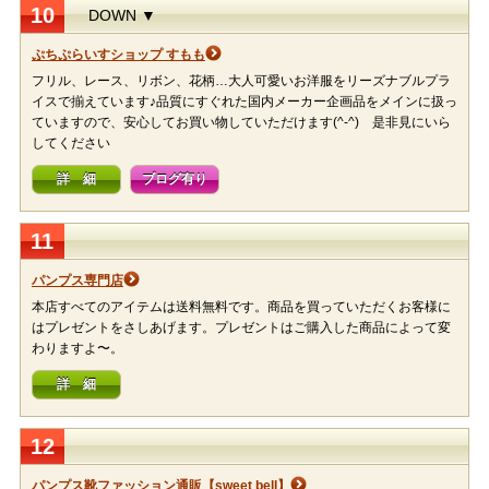
10
DOWN ▼
ぷちぷらいすショップ すもも
フリル、レース、リボン、花柄…大人可愛いお洋服をリーズナブルプラ
イスで揃えています♪品質にすぐれた国内メーカー企画品をメインに扱っ
ていますので、安心してお買い物していただけます(^-^) 是非見にいら
してください
詳 細
ブログ有り
11
パンプス専門店
本店すべてのアイテムは送料無料です。商品を買っていただくお客様に
はプレゼントをさしあげます。プレゼントはご購入した商品によって変
わりますよ〜。
詳 細
12
パンプス靴ファッション通販【sweet bell】