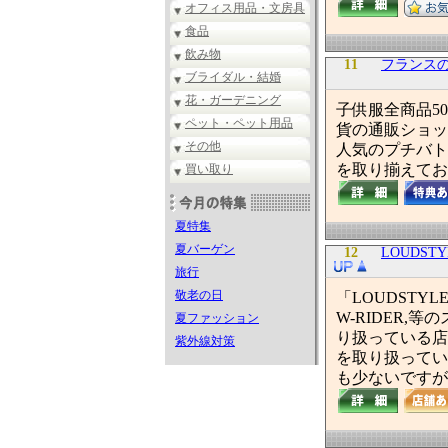
オフィス用品・文房具
食品
飲み物
11
フランス
ブライダル・結婚
花・ガーデニング
子供服全商品5
ペット・ペット用品
貨の通販ショッ
その他
人気のプチバト
を取り揃えてお
買い取り
夏特集
夏バーゲン
12
LOUDSTY
旅行
敬老の日
「LOUDSTYLE
W-RIDER
夏ファッション
り扱っている店
紫外線対策
を取り扱ってい
も少ないですが