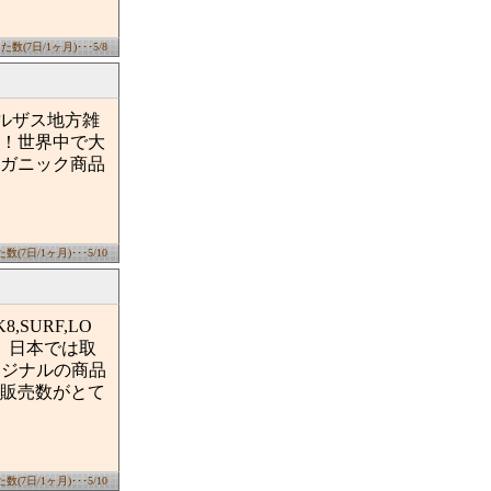
数(7日/1ヶ月)･･･5/8
アルザス地方雑
！世界中で大
ガニック商品
(7日/1ヶ月)･･･5/10
,SURF,LO
。日本では取
リジナルの商品
販売数がとて
(7日/1ヶ月)･･･5/10