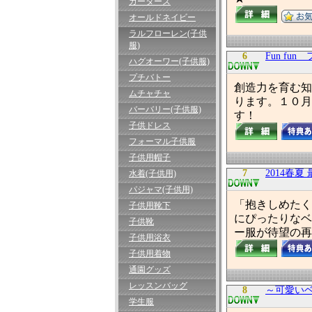
カーターズ
オールドネイビー
ラルフローレン(子供
服)
6
Fun f
ハグオーワー(子供服)
プチバトー
創造力を育む知
ムチャチャ
ります。１０月
バーバリー(子供服)
す！
子供ドレス
フォーマル子供服
子供用帽子
7
2014春
水着(子供用)
パジャマ(子供用)
「抱きしめたく
子供用靴下
にぴったりなベ
子供靴
ー服が待望の再入
子供用浴衣
子供用着物
通園グッズ
レッスンバッグ
8
～可愛いベビ
学生服