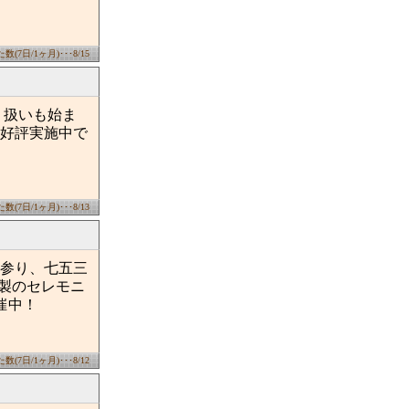
(7日/1ヶ月)･･･8/15
り扱いも始ま
好評実施中で
(7日/1ヶ月)･･･8/13
参り、七五三
本製のセレモニ
開催中！
(7日/1ヶ月)･･･8/12