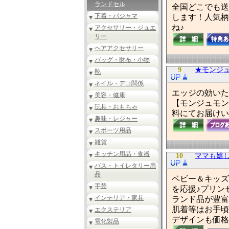
ランドセル
全国どこでも送
下着・パジャマ
します！人気柄
ね♪
アクセサリー・ジュエ
リー
ヘアアクセサリー
バッグ・財布・小物
9
★モンジュ
靴
ネイル・デコ関係
エッジの効いたオ
美容・健康
【モンジュモン
玩具・おもちゃ
料にてお届けい
趣味・レジャー
スポーツ用品
雑貨
キッチン用品・食器
10
ママも嬉しい
バス・トイレタリー用
品
ベビー＆キッズフ
手芸
を応援♪プリン
インテリア・家具
ランド品が豊富
肌着等はお手頃
エクステリア
デザインも価格
電化製品