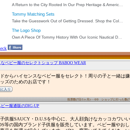
eck
なベビー服のセレクトショップ BABOO WEAR
ドからハイセンスなベビー服をセレクト！周りの子と一緒は嫌
ッズのためのお店です！
投票数(7日/1ヶ月)･･･0/0 ショップに行った数(7日/1
ビー服通販のDIG-UP
子供服SAUCY・D.U.Sを中心に、大人顔負けなカッコカワい
O.KIDS等の国内ブランド子供服を販売しています。ベビー服やお