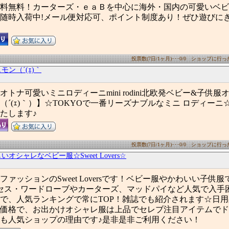
料無料！カーターズ・ｅａＢを中心に海外・国内の可愛いベビ
随時入荷中!メール便対応可、ポイント制度あり！ぜひ遊びに
投票数(7日/1ヶ月)･･･0/0 ショップに行った数
モン（´(ｪ)｀
トナ可愛いミニロディーニmini rodini北欧発ベビー&子供服オン
（´(ｪ)｀）】☆TOKYOで一番リーズナブルなミニ ロディーニ
たします♪
投票数(7日/1ヶ月)･･･0/0 ショップに行った数
オシャレなベビー服☆Sweet Lovers☆
ァッションのSweet Loversです！ベビー服やかわいい子供
セス・ワードローブやカーターズ、マッドパイなど人気で入手
で、人気ランキングで常にTOP！雑誌でも紹介されます☆日
価格で、お出かけオシャレ服は上品でセレブ注目アイテムでド
も人気ショップの理由です♪是非是非ご利用ください！