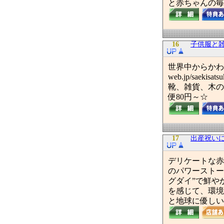
と赤ちゃんの毎
16
子供服と雑
世界中からかわいい
web.jp/sa
靴、雑貨、木の
便80円～☆
17
出産祝いに
デリケートな赤
のパワーストー
グダイ”で鮮や
を感じて、環境
と地球に優しい