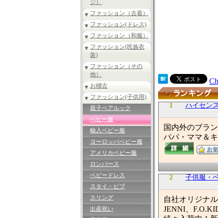
ジ）
ファッション（古着）
ファッション(ドレス)
ファッション（和服）
ファッション(民族衣
装)
ファッション（その
他）
Ch
お稽古
ファッション(子供用)
1
ハイセンス
親子ペアルック
ベビー服
国内外のブラン
輸入ベビー服
パパ・ママ＆キ
ヨーロッパベビー服
アメリカベビー服
ロンパース
ベビードレス
2
子供服・ベ
スタイ・ビブ
スリング
自社オリジナル
JENNI、F.
出産祝い