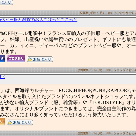
投票数(7日/1ヶ月)･･･0/0 ショップに行った
のベビー服と雑貨のお店こけっとここっと
0%OFFセール開催中！フランス直輸入の子供服・ベビー服と
プ。妊娠、出産祝いや誕生祝いのプレゼント、ギフトにも最適
ー、カティミニ、ディーパムなどのブランドベビー服や、オー
ります。
投票数(7日/1ヶ月)･･･0/0 ショップに行った数
LE
」は、西海岸カルチャー、ROCK,HIPHOP,PUNK,RAPCORE,SK8
,等のスタイルを取り入れたブランドのアパレルネットショップです
が少ない輸入ブランド（服、雑貨等）や「LOUDSTYLE」オ
ます。オリジナルブランドにつきましては、完全自主制作の為
みなさんにより多く知っていただけるよう努力いたします。
投票数(7日/1ヶ月)･･･0/0 ショップに行った数