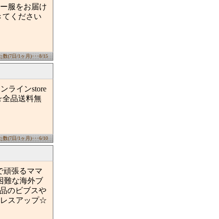
ー服をお届け
きてください
(7日/1ヶ月)･･･8/15
ラインstore
☆全品送料無
(7日/1ヶ月)･･･6/10
服で頑張るママ
困難な海外ブ
用品のビブスや
レスアップ☆