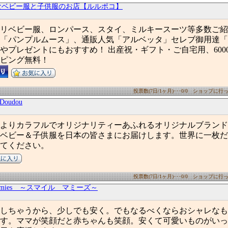
なベビー服と子供服のお店【ルルポコ】
リベビー服、ロンパース、スタイ、ミルキースーツ等多数ご紹
「パンプルムース」、通販人気「アルベッタ」セレブ御用達「
やプレゼントにもおすすめ！ 出産祝・ギフト・ご自宅用、6000
ピング無料！
投票数(7日/1ヶ月)･･･0/0 ショップに行った
 Doudou
よりカラフルでオリジナリティーあふれるオリジナルブランド
ベビー＆子供服を日本の皆さまにお届けします。世界に一枚だ
てください。
投票数(7日/1ヶ月)･･･0/0 ショップに行った
mammies ～スマイル マミーズ～
しちゃうから、少しでも安く。でもなるべくならおシャレなも
す。ママが笑顔だと赤ちゃんも笑顔。安くて可愛いものがいっ