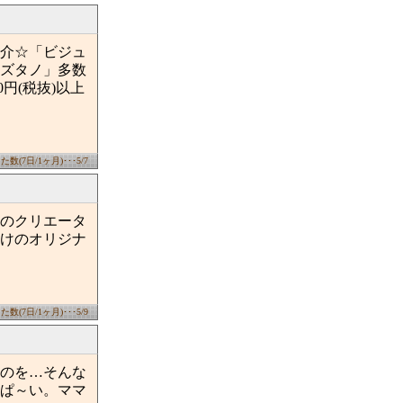
介☆「ビジュ
ズタノ」多数
円(税抜)以上
数(7日/1ヶ月)･･･5/7
のクリエータ
けのオリジナ
数(7日/1ヶ月)･･･5/9
のを…そんな
ぱ～い。ママ