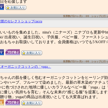
日を応援します
投票数(7日/1ヶ月)･･･0/0 ショップに行った
貨のセレクトショップcuccu
ものを集めました。nina's（ニナーズ）ニナブロも更新中http://bl
ekisatsuki/ 出産祝い、誕生日祝い、子供服、ベビー服、ファースト
おもちゃお取扱いしております。会員価格はいつでも5％OFF
投票数(7日/1ヶ月)･･･0/0 ショップに行った
オーガニックコットンの「yuga」
ちゃんの肌を優しく包むオーガニックコットンをヒーリング効
ンやハーブ、フルーツで染めました。最新の草木染め“ナチュ
かに色づけされた地球に優しいカラフルなベビー服「yuga」は
に優しい気持ちを育む」そんな未来の“感じる服”を提案しま
贈り物」yugaの商品は出産祝いとしても大変喜ばれます。