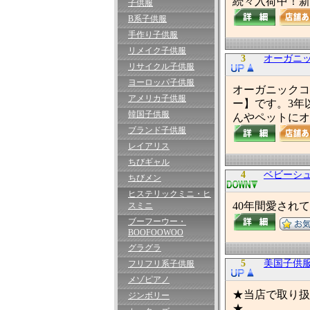
続々入荷中！新
子供服
B系子供服
手作り子供服
リメイク子供服
3
オーガニ
リサイクル子供服
ヨーロッパ子供服
オーガニックコッ
アメリカ子供服
ー】です。3年
韓国子供服
んやペットにオ
ブランド子供服
レイアリス
ちびギャル
4
ベビーシ
ちびメン
ヒステリックミニ・ヒ
40年間愛され
スミニ
ブーフーウー・
BOOFOOWOO
グラグラ
5
美国子供
フリフリ系子供服
メゾピアノ
★当店で取り扱
ジンボリー
★