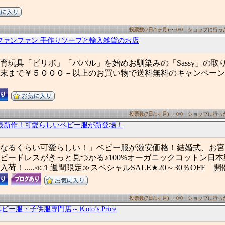
投票数(7日/1ヶ月)･･･0/0 ショップに行った数
un ファンファン 手作りソープと輸入雑貨のお店
育玩具「ビリボ」「ババル」を始めお馴染みの「Sassy」の取
末まで￥５０００－以上のお買い物で送料無料のキャンペーン
投票数(7日/1ヶ月)･･･0/0 ショップに行った数
夏 最新作！可愛らしいベビー服が新登場！
なるくらい可愛らしい！」ベビー服が激安価格！結婚式、お宮
ビードレスがきっと見つかる♪100%オーガニックコットン日
荷！.....≪１週間限定≫スペシャルSALE★20～30％OFF 
投票数(7日/1ヶ月)･･･0/0 ショップに行った数
ー服・子供服専門店～Ｋoto’s Price