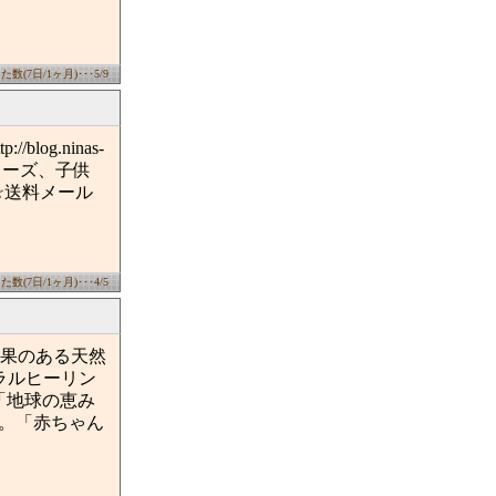
数(7日/1ヶ月)･･･5/9
og.ninas-
シューズ、子供
☆送料メール
数(7日/1ヶ月)･･･4/5
果のある天然
ラルヒーリン
「地球の恵み
す。「赤ちゃん