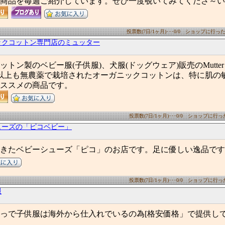
商品を毎週ご紹介しています。ぜひ一度覗いてみてくださ～い(^
投票数(7日/1ヶ月)･･･0/0 ショップに行った数(
ックコットン専門店のミュッター
トン製のベビー服(子供服)、犬服(ドッグウェア)販売のMutte
以上も無農薬で栽培されたオーガニックコットンは、特に肌の
ススメの商品です。
投票数(7日/1ヶ月)･･･0/0 ショップに行った数
ューズの「ピコベビー」
てきたベビーシューズ「ピコ」のお店です。足に優しい逸品で
投票数(7日/1ヶ月)･･･0/0 ショップに行った数
服
っで子供服は海外から仕入れでいるの為[格安価格」で提供し