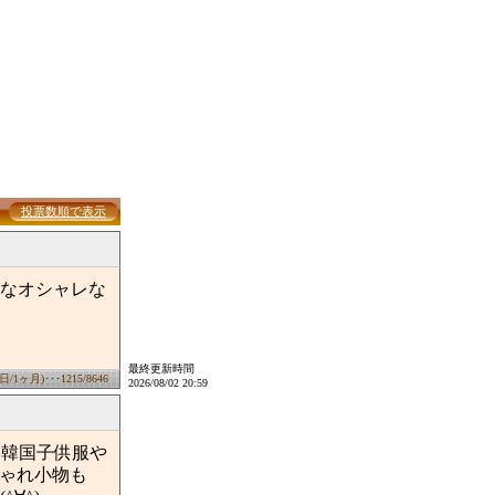
投票数順で表示
なオシャレな
最終更新時間
ヶ月)･･･1215/8646
2026/08/02 20:59
い韓国子供服や
しゃれ小物も