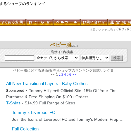
関するショップのランキング
本日のアクセス数：
ベビー服
(201)
ベビー服に関する通販(販売)ショップのランキング形式リンク集
<<
1
2
3
4
5
6
>>